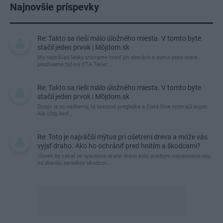
Najnovšie príspevky
Re: Takto sa rieši málo úložného miesta. V tomto byte
stačil jeden prvok | Môjdom.sk
My napríklad labky utierame hneď pri dverách a doma pred dvere
používame tyčový ETA Terier…
Re: Takto sa rieši málo úložného miesta. V tomto byte
stačil jeden prvok | Môjdom.sk
Dizajn je to nádherný, tá brezová preglejka a čisté línie vyzerajú super.
Ale vždy, keď…
Re: Toto je najväčší mýtus pri ošetrení dreva a môže vás
vyjsť draho. Ako ho ochrániť pred hnitím a škodcami?
clovek by cakal ze vysusene drahe drevo bolo predtym naparovane aby
sa zbavilo zarodkov skodcov...