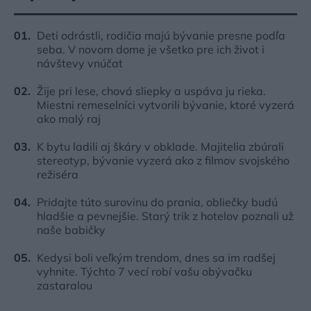
Deti odrástli, rodičia majú bývanie presne podľa
seba. V novom dome je všetko pre ich život i
návštevy vnúčat
Žije pri lese, chová sliepky a uspáva ju rieka.
Miestni remeselníci vytvorili bývanie, ktoré vyzerá
ako malý raj
K bytu ladili aj škáry v obklade. Majitelia zbúrali
stereotyp, bývanie vyzerá ako z filmov svojského
režiséra
Pridajte túto surovinu do prania, obliečky budú
hladšie a pevnejšie. Starý trik z hotelov poznali už
naše babičky
Kedysi boli veľkým trendom, dnes sa im radšej
vyhnite. Týchto 7 vecí robí vašu obývačku
zastaralou