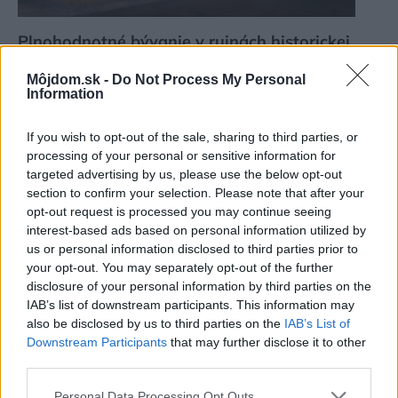
Plnohodnotné bývanie v ruinách historickej
stavby docielili vložením obytného boxu
Môjdom.sk -
Do Not Process My Personal
Information
If you wish to opt-out of the sale, sharing to third parties, or
processing of your personal or sensitive information for
targeted advertising by us, please use the below opt-out
section to confirm your selection. Please note that after your
opt-out request is processed you may continue seeing
interest-based ads based on personal information utilized by
us or personal information disclosed to third parties prior to
your opt-out. You may separately opt-out of the further
disclosure of your personal information by third parties on the
IAB’s list of downstream participants. This information may
Ako dať tehlám druhú šancu: Kvôli narušenej
also be disclosed by us to third parties on the
IAB’s List of
Downstream Participants
that may further disclose it to other
statike museli dom rozobrať a z pôvodného
third parties.
muriva postavili nový
Please note that this website/app uses one or more Google
Personal Data Processing Opt Outs