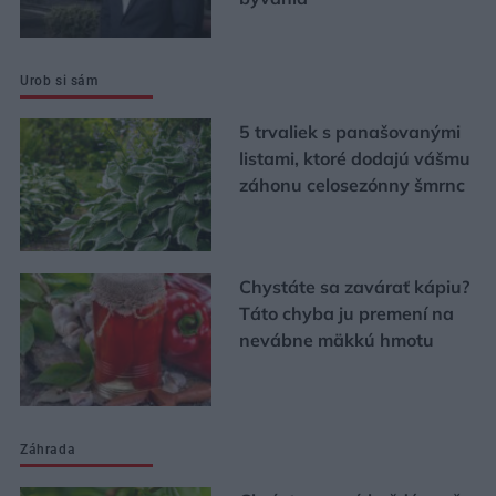
Urob si sám
5 trvaliek s panašovanými
listami, ktoré dodajú vášmu
záhonu celosezónny šmrnc
Chystáte sa zavárať kápiu?
Táto chyba ju premení na
nevábne mäkkú hmotu
Záhrada