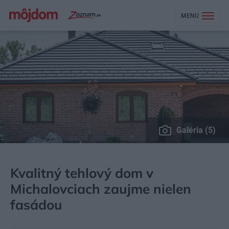
MENU
Galéria (5)
MÔJDOM
BÝVANIE
NÁVŠTEVA
Kvalitný tehlový dom v
Michalovciach zaujme nielen
fasádou