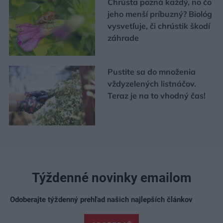
Chrústa pozná každý, no čo
jeho menší príbuzný? Biológ
vysvetľuje, či chrústik škodí
záhrade
Pustite sa do množenia
vždyzelených listnáčov.
Teraz je na to vhodný čas!
Týždenné novinky emailom
Odoberajte týždenný prehľad našich najlepších článkov