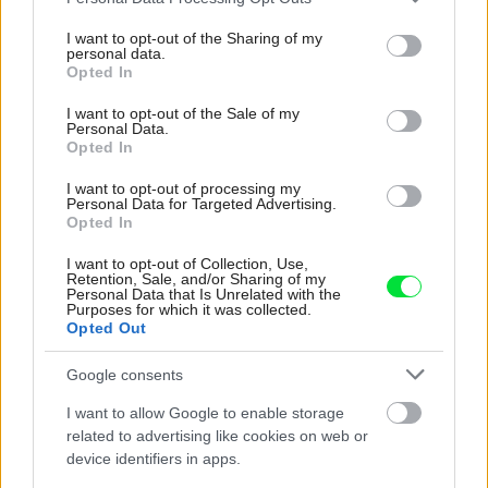
services and may gather and store information including but
not limited to your visit or usage behaviour. You may click to
I want to opt-out of the Sharing of my
personal data.
grant or deny consent to Google and its third-party tags to
Opted In
use your data for below specified purposes in below Google
consent section.
I want to opt-out of the Sale of my
Personal Data.
Opted In
I want to opt-out of processing my
Personal Data for Targeted Advertising.
Opted In
Moderné poschodové domy stmeľujú rodinu
I want to opt-out of Collection, Use,
Retention, Sale, and/or Sharing of my
Personal Data that Is Unrelated with the
Purposes for which it was collected.
Opted Out
Google consents
I want to allow Google to enable storage
related to advertising like cookies on web or
device identifiers in apps.