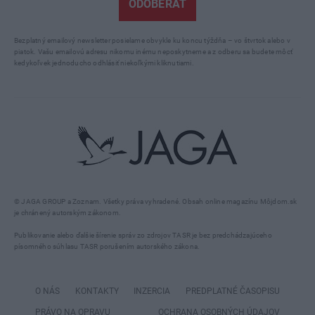
ODOBERAŤ
Bezplatný emailový newsletter posielame obvykle ku koncu týždňa – vo štvrtok alebo v
piatok. Vašu emailovú adresu nikomu inému neposkytneme a z odberu sa budete môcť
kedykoľvek jednoducho odhlásiť niekoľkými kliknutiami.
© JAGA GROUP a Zoznam. Všetky práva vyhradené. Obsah online magazínu Môjdom.sk
je chránený autorským zákonom.
Publikovanie alebo ďalšie šírenie správ zo zdrojov TASR je bez predchádzajúceho
písomného súhlasu TASR porušením autorského zákona.
O NÁS
KONTAKTY
INZERCIA
PREDPLATNÉ ČASOPISU
PRÁVO NA OPRAVU
OCHRANA OSOBNÝCH ÚDAJOV