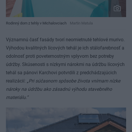
Rodinný dom z tehly v Michalovciach
Martin Matula
Významnú časť fasády tvorí neomietnuté tehlové murivo.
Výhodou kvalitných lícových tehál je ich stálofarebnosť a
odolnosť proti poveternostným vplyvom bez potreby
údržby. Skúsenosti s nízkymi nárokmi na údržbu lícových
tehál sa pánovi Karchovi potvrdili z predchádzajúcich
realizácií:
„Pri súčasnom spôsobe života vnímam nízke
nároky na údržbu ako zásadnú výhodu stavebného
materiálu.“