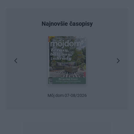
Najnovšie časopisy
Môj dom 07-08/2026
Urob si sám 