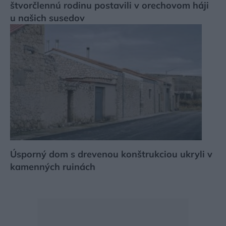
štvorčlennú rodinu postavili v orechovom háji
u našich susedov
Úsporný dom s drevenou konštrukciou ukryli v
kamenných ruinách