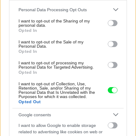
Please note that this website/app uses one or more Google
Personal Data Processing Opt Outs
Kategória:
Návšteva
services and may gather and store information including but
not limited to your visit or usage behaviour. You may click to
I want to opt-out of the Sharing of my
personal data.
grant or deny consent to Google and its third-party tags to
Tagy:
Japonsko
minimalizmus
Opted In
use your data for below specified purposes in below Google
consent section.
rodinný dom
I want to opt-out of the Sale of my
Personal Data.
Opted In
I want to opt-out of processing my
Zdieľať článok
Personal Data for Targeted Advertising.
Opted In
I want to opt-out of Collection, Use,
Retention, Sale, and/or Sharing of my
Pozrite si viac
Personal Data that Is Unrelated with the
Purposes for which it was collected.
Opted Out
Google consents
I want to allow Google to enable storage
related to advertising like cookies on web or