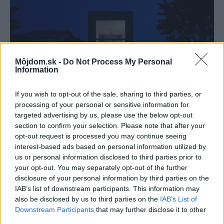
Môjdom.sk -
Do Not Process My Personal
Information
If you wish to opt-out of the sale, sharing to third parties, or
processing of your personal or sensitive information for
Minimalistický rodinný dom v Japonsku
inthralld.com
targeted advertising by us, please use the below opt-out
section to confirm your selection. Please note that after your
opt-out request is processed you may continue seeing
Už je to raz tak. Moderné domy sa funkčne a esteticky
interest-based ads based on personal information utilized by
neprispôsobujú len okoliu, ale hlavne tomu, kto v nich býva. Či sú
us or personal information disclosed to third parties prior to
malé, alebo veľké, moderné alebo tradičné, mali by byť pre
your opt-out. You may separately opt-out of the further
svojich obyvateľov priestorom, kde sa cítia príjemne cez deň aj v
disclosure of your personal information by third parties on the
noci.
IAB’s list of downstream participants. This information may
also be disclosed by us to third parties on the
IAB’s List of
Downstream Participants
that may further disclose it to other
foto:
inthralld.com
third parties.