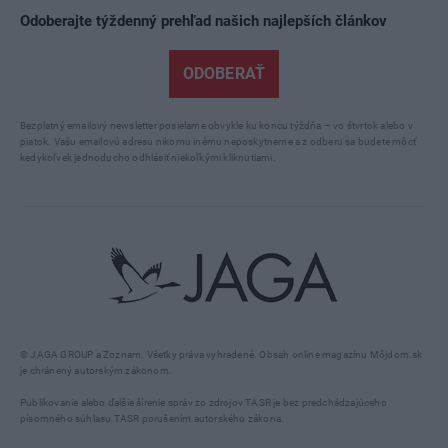
Odoberajte týždenný prehľad našich najlepších článkov
ODOBERAŤ
Bezplatný emailový newsletter posielame obvykle ku koncu týždňa – vo štvrtok alebo v
piatok. Vašu emailovú adresu nikomu inému neposkytneme a z odberu sa budete môcť
kedykoľvek jednoducho odhlásiť niekoľkými kliknutiami.
© JAGA GROUP a Zoznam. Všetky práva vyhradené. Obsah online magazínu Môjdom.sk
je chránený autorským zákonom.
Publikovanie alebo ďalšie šírenie správ zo zdrojov TASR je bez predchádzajúceho
písomného súhlasu TASR porušením autorského zákona.