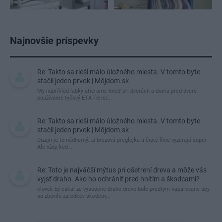
Najnovšie príspevky
Re: Takto sa rieši málo úložného miesta. V tomto byte
stačil jeden prvok | Môjdom.sk
My napríklad labky utierame hneď pri dverách a doma pred dvere
používame tyčový ETA Terier…
Re: Takto sa rieši málo úložného miesta. V tomto byte
stačil jeden prvok | Môjdom.sk
Dizajn je to nádherný, tá brezová preglejka a čisté línie vyzerajú super.
Ale vždy, keď…
Re: Toto je najväčší mýtus pri ošetrení dreva a môže vás
vyjsť draho. Ako ho ochrániť pred hnitím a škodcami?
clovek by cakal ze vysusene drahe drevo bolo predtym naparovane aby
sa zbavilo zarodkov skodcov...