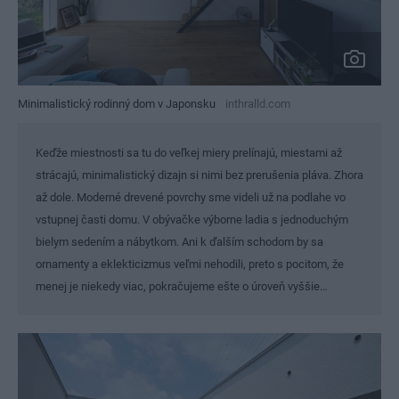
Minimalistický rodinný dom v Japonsku
inthralld.com
Keďže miestnosti sa tu do veľkej miery prelínajú, miestami až
strácajú, minimalistický dizajn si nimi bez prerušenia pláva. Zhora
až dole. Moderné drevené povrchy sme videli už na podlahe vo
vstupnej časti domu. V obývačke výborne ladia s jednoduchým
bielym sedením a nábytkom. Ani k ďalším schodom by sa
ornamenty a eklekticizmus veľmi nehodili, preto s pocitom, že
menej je niekedy viac, pokračujeme ešte o úroveň vyššie…