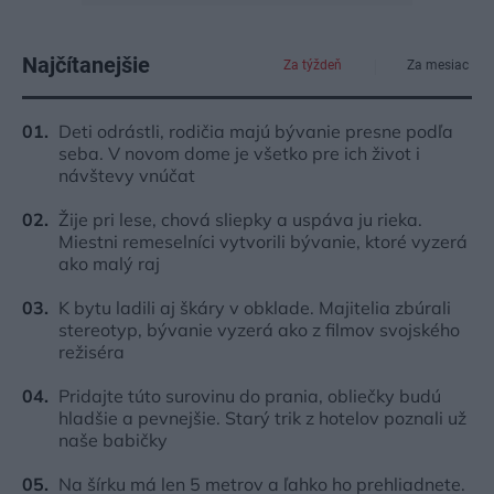
Najčítanejšie
Za týždeň
Za mesiac
Deti odrástli, rodičia majú bývanie presne podľa
seba. V novom dome je všetko pre ich život i
návštevy vnúčat
Žije pri lese, chová sliepky a uspáva ju rieka.
Miestni remeselníci vytvorili bývanie, ktoré vyzerá
ako malý raj
K bytu ladili aj škáry v obklade. Majitelia zbúrali
stereotyp, bývanie vyzerá ako z filmov svojského
režiséra
Pridajte túto surovinu do prania, obliečky budú
hladšie a pevnejšie. Starý trik z hotelov poznali už
naše babičky
Na šírku má len 5 metrov a ľahko ho prehliadnete.