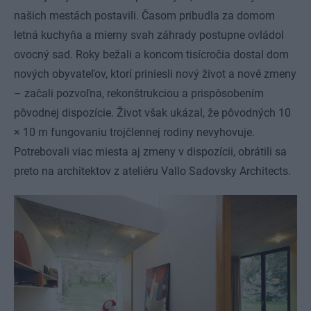
našich mestách postavili. Časom pribudla za domom
letná kuchyňa a mierny svah záhrady postupne ovládol
ovocný sad. Roky bežali a koncom tisícročia dostal dom
nových obyvateľov, ktorí priniesli nový život a nové zmeny
– začali pozvoľna, rekonštrukciou a prispôsobením
pôvodnej dispozície. Život však ukázal, že pôvodných 10
× 10 m fungovaniu trojčlennej rodiny nevyhovuje.
Potrebovali viac miesta aj zmeny v dispozícii, obrátili sa
preto na architektov z ateliéru Vallo Sadovsky Architects.