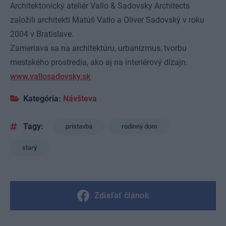
Architektonický ateliér Vallo & Sadovsky Architects
založili architekti Matúš Vallo a Oliver Sadovský v roku
2004 v Bratislave.
Zameriava sa na architektúru, urbanizmus, tvorbu
mestského prostredia, ako aj na interiérový dizajn.
www.vallosadovsky.sk
Kategória:
Návšteva
Tagy:
prístavba
rodinný dom
starý
Zdieľať článok