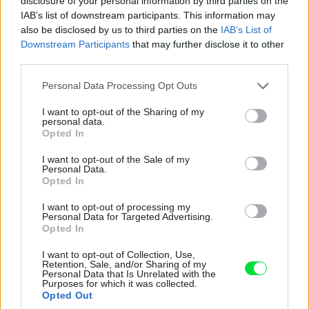
disclosure of your personal information by third parties on the
IAB’s list of downstream participants. This information may
also be disclosed by us to third parties on the
IAB’s List of
Downstream Participants
that may further disclose it to other
third parties.
Please note that this website/app uses one or more Google
Personal Data Processing Opt Outs
services and may gather and store information including but
not limited to your visit or usage behaviour. You may click to
I want to opt-out of the Sharing of my
personal data.
grant or deny consent to Google and its third-party tags to
Opted In
Jednotlivé zóny na seba v dlhom priestore nadväzujú prirodzene
use your data for below specified purposes in below Google
a plynule – obývačka prechádza do jedálne, pokračuje kuchyňou a končí
consent section.
I want to opt-out of the Sale of my
Personal Data.
sa pracovňou.
Tomáš Manina
Opted In
I want to opt-out of processing my
Personal Data for Targeted Advertising.
Opted In
I want to opt-out of Collection, Use,
Retention, Sale, and/or Sharing of my
Personal Data that Is Unrelated with the
Purposes for which it was collected.
Opted Out