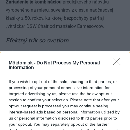
Zariadenie je kombináciou
preglejkového nábytku
vyrobeného na mieru, suvenírov z ciest a nadčasovej
klasiky z 50. rokov, ku ktorej bezpochyby patrí aj
„vitrácka“ DSW Chair od manželov Eamesovcov.
Efektný trik so svetlom
Veľký svetlík je bezrámovým pendantom zasklenia na
konci pracovne – ponúka výhľad na oblohu a ešte
Môjdom.sk -
Do Not Process My Personal
Information
intenzívnejší kontakt s okolím. Zároveň prerušuje dlhú
plochu betónového stropu. Svetlo prúdiace do kuchyne
If you wish to opt-out of the sale, sharing to third parties, or
zhora zabezpečuje komfort aj pocit vzdušnosti a člení
processing of your personal or sensitive information for
dlhý denný priestor.
targeted advertising by us, please use the below opt-out
section to confirm your selection. Please note that after your
opt-out request is processed you may continue seeing
interest-based ads based on personal information utilized by
us or personal information disclosed to third parties prior to
your opt-out. You may separately opt-out of the further