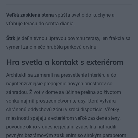
Veľká zasklená stena
vpúšťa svetlo do kuchyne a
vťahuje terasu do centra diania.
Štrk
je definitívnou úpravou povrchu terasy, len frakcia sa
vymení za o niečo hrubšiu parkovú drvinu.
Hra svetla a kontakt s exteriérom
Architekti sa zamerali na presvetlenie interiéru a čo
najintenzívnejšie prepojenie nových priestorov so
záhradou. Život v dome sa účinne prelína so životom
vonku najmä prostredníctvom terasy, ktorá vytvára
chránenú oddychovú zónu v srdci dispozície. Všetky
miestnosti spájajú s exteriérom veľké zasklené steny,
pôvodné okno v dnešnej jedálni zväčšili a nahradili
pevným bezrámovým zasklením so širokým parapetom