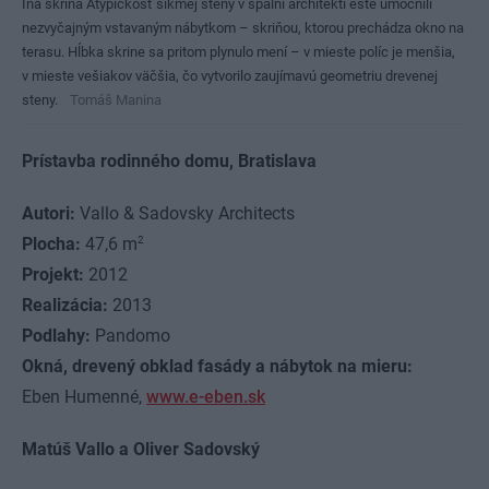
Iná skriňa Atypickosť šikmej steny v spálni architekti ešte umocnili
nezvyčajným vstavaným nábytkom – skriňou, ktorou prechádza okno na
terasu. Hĺbka skrine sa pritom plynulo mení – v mieste políc je menšia,
v mieste vešiakov väčšia, čo vytvorilo zaujímavú geometriu drevenej
steny.
Tomáš Manina
Prístavba rodinného domu, Bratislava
Autori:
Vallo & Sadovsky Architects
2
Plocha:
47,6 m
Projekt:
2012
Realizácia:
2013
Podlahy:
Pandomo
Okná, drevený obklad fasády a nábytok na mieru:
Eben Humenné,
www.e-eben.sk
Matúš Vallo a Oliver Sadovský