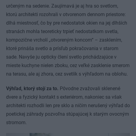
určeným na sedenie. Zaujímavá je aj hra so svetlom,
ktorú architekti rozohrali v otvorenom dennom priestore:
dlhá miestnosť, čo by pre nedostatok okien na jej dlhších
stranách mohla teoreticky trpieť nedostatkom svetla,
kompozične vrcholí „otvoreným koncom“ – zasklením,
ktoré prináša svetlo a prísľub pokračovania v starom
sade. Navyše ju opticky člení svetlo prichádzajúce v
mieste kuchyne nielen zboku, cez veľké zasklenie smerom
na terasu, ale aj zhora, cez svetlík s výhľadom na oblohu.
Výhľad, ktorý stojí za to.
Pôvodne zvažovali sklenené
dvere a fyzický kontakt s exteriérom, nakoniec sa však
architekti rozhodli len pre sklo a ničím nerušený výhľad do
poetickej záhrady pozvoľna stúpajúcej k starým ovocným
stromom.