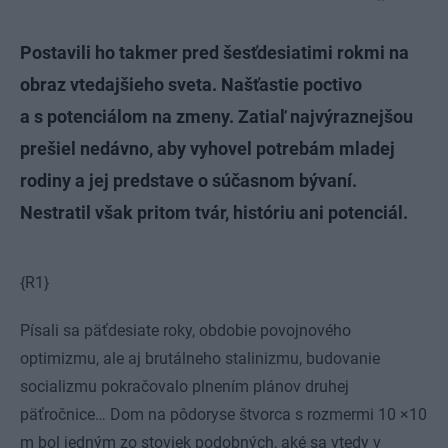
Postavili ho takmer pred šesťdesiatimi rokmi na
obraz vtedajšieho sveta. Našťastie poctivo
a s potenciálom na zmeny. Zatiaľ najvýraznejšou
prešiel nedávno, aby vyhovel potrebám mladej
rodiny a jej predstave o súčasnom bývaní.
Nestratil však pritom tvár, históriu ani potenciál.
{R1}
Písali sa päťdesiate roky, obdobie povojnového
optimizmu, ale aj brutálneho stalinizmu, budovanie
socializmu pokračovalo plnením plánov druhej
päťročnice… Dom na pôdoryse štvorca s rozmermi 10 ×10
m bol jedným zo stoviek podobných, aké sa vtedy v