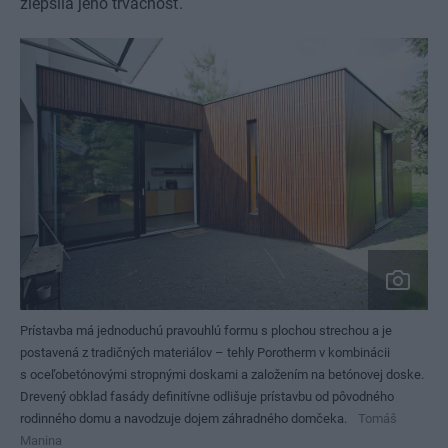
zlepšila jeho trvácnosť.
Prístavba má jednoduchú pravouhlú formu s plochou strechou a je
postavená z tradičných materiálov – tehly Porotherm v kombinácii
s oceľobetónovými stropnými doskami a založením na betónovej doske.
Drevený obklad fasády definitívne odlišuje prístavbu od pôvodného
rodinného domu a navodzuje dojem záhradného domčeka.
Tomáš
Manina