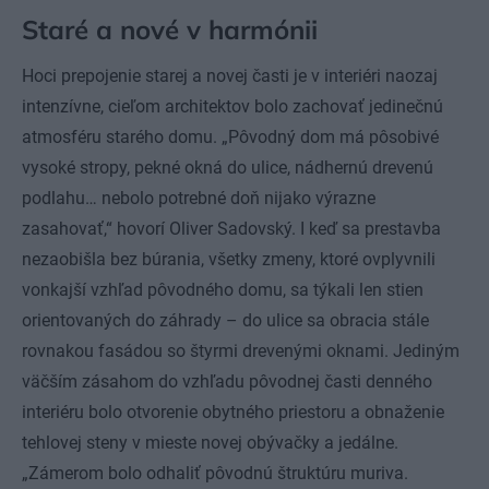
Staré a nové v harmónii
Hoci prepojenie starej a novej časti je v interiéri naozaj
intenzívne, cieľom architektov bolo zachovať jedinečnú
atmosféru starého domu. „Pôvodný dom má pôsobivé
vysoké stropy, pekné okná do ulice, nádhernú drevenú
podlahu… nebolo potrebné doň nijako výrazne
zasahovať,“ hovorí Oliver Sadovský. I keď sa prestavba
nezaobišla bez búrania, všetky zmeny, ktoré ovplyvnili
vonkajší vzhľad pôvodného domu, sa týkali len stien
orientovaných do záhrady – do ulice sa obracia stále
rovnakou fasádou so štyrmi drevenými oknami. Jediným
väčším zásahom do vzhľadu pôvodnej časti denného
interiéru bolo otvorenie obytného priestoru a obnaženie
tehlovej steny v mieste novej obývačky a jedálne.
„Zámerom bolo odhaliť pôvodnú štruktúru muriva.