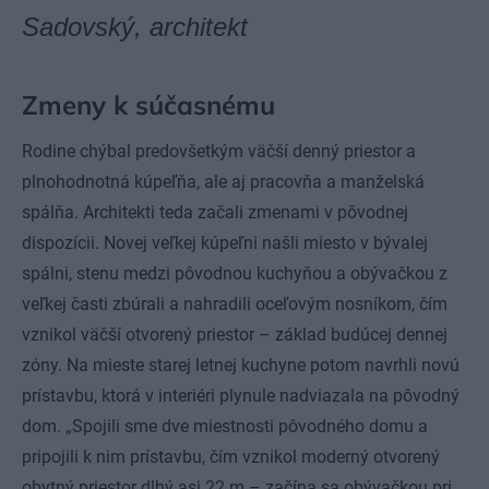
Sadovský, architekt
Zmeny k súčasnému
Rodine chýbal predovšetkým väčší denný priestor a
plnohodnotná kúpeľňa, ale aj pracovňa a manželská
spálňa. Architekti teda začali zmenami v pôvodnej
dispozícii. Novej veľkej kúpeľni našli miesto v bývalej
spálni, stenu medzi pôvodnou kuchyňou a obývačkou z
veľkej časti zbúrali a nahradili oceľovým nosníkom, čím
vznikol väčší otvorený priestor – základ budúcej dennej
zóny. Na mieste starej letnej kuchyne potom navrhli novú
prístavbu, ktorá v interiéri plynule nadviazala na pôvodný
dom. „Spojili sme dve miestnosti pôvodného domu a
pripojili k nim prístavbu, čím vznikol moderný otvorený
obytný priestor dlhý asi 22 m – začína sa obývačkou pri