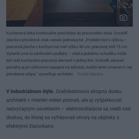
Kuchynská linka kontinuálne prechádza do pracovného stola. Docieliť
zdanlivo prirodzené však nebolo jednoduché: „Problém bol s výškou –
pracovná plocha v kuchyni má mať výšku 90 cm, pracovný stôl 75 cm.
Vyriešili sme to zdvihnutím podlahy – vďaka jednému schodíku môže
byť celý kuchynsko-pracovný element v jednej línii. Schodík zároveň
pomáha aj pri výškovom napojení na záhradu, keďže terén smerom k nej
prirodzene stúpa,“ vysvetľuje architekt.
Tomáš Manina
V industriálnom štýle.
Oceľobetónovú stropnú dosku
architekti v interiéri nielen priznali, ale aj vyšperkovali
nezvyčajným osvetlením – elektroinštalácie sa viedli nad
doskou, do ktorej sa vyfrézovali otvory na objímky s
efektnými žiarovkami.