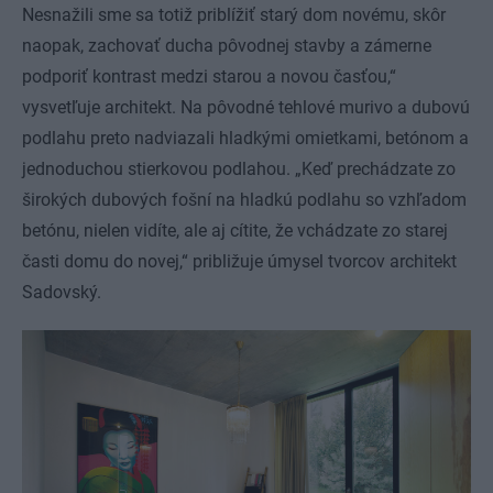
Nesnažili sme sa totiž priblížiť starý dom novému, skôr
naopak, zachovať ducha pôvodnej stavby a zámerne
podporiť kontrast medzi starou a novou časťou,“
vysvetľuje architekt. Na pôvodné tehlové murivo a dubovú
podlahu preto nadviazali hladkými omietkami, betónom a
jednoduchou stierkovou podlahou. „Keď prechádzate zo
širokých dubových fošní na hladkú podlahu so vzhľadom
betónu, nielen vidíte, ale aj cítite, že vchádzate zo starej
časti domu do novej,“ približuje úmysel tvorcov architekt
Sadovský.