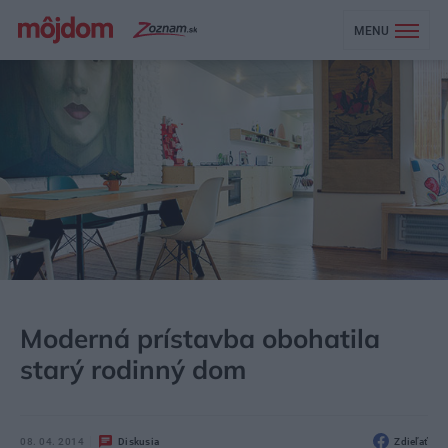
MENU
MÔJDOM
BÝVANIE
NÁVŠTEVA
Moderná prístavba obohatila
starý rodinný dom
08. 04. 2014
Diskusia
Zdieľať