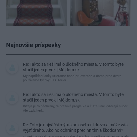
Najnovšie príspevky
Re: Takto sa rieši málo úložného miesta. V tomto byte
stačil jeden prvok | Môjdom.sk
My napríklad labky utierame hneď pri dverách a doma pred dvere
používame tyčový ETA Terier…
Re: Takto sa rieši málo úložného miesta. V tomto byte
stačil jeden prvok | Môjdom.sk
Dizajn je to nádherný, tá brezová preglejka a čisté línie vyzerajú super.
Ale vždy, keď…
Re: Toto je najväčší mýtus pri ošetrení dreva a môže vás
vyjsť draho. Ako ho ochrániť pred hnitím a škodcami?
clovek by cakal ze vysusene drahe drevo bolo predtym naparovane aby