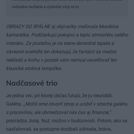
rozhodne nezľakla a výsledok stojí za to.
OBRAZY DO SPÁLNE aj obývačky maľovala Monikina
kamarátka. Podčiarkujú pokojnú a teplú atmosféru celého
interiéru. Za posteľou je na stene decentná tapeta a
závesné svietidlá len dokazujú, že fantázii sa medze
nekladú a knihu v posteli vám nemusí osvetľovať len
klasická stolová lampička.
Nadčasové trio
Je jedna vec, pri ktorej občas ľutujú, že ju neurobili.
Galéria.
„Mohli sme otvoriť strop a urobiť v streche galériu
s pracovňou, ale obmedzoval nás čas aj financie,“
prezrádza Juraj. Nuž, možno v budúcnosti. Potom, ako sa
nasťahovali, sa postupne dorábali záhrada, brána,