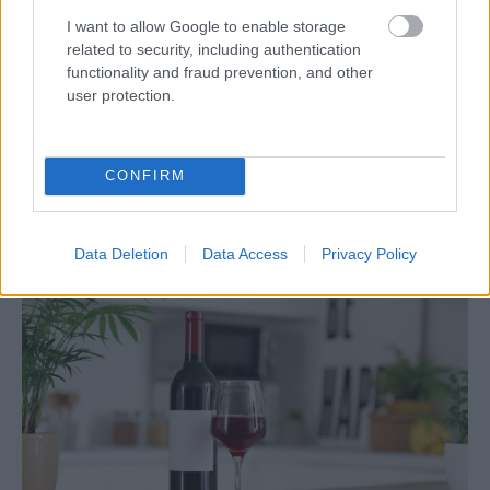
I want to allow Google to enable storage
related to security, including authentication
functionality and fraud prevention, and other
user protection.
Ako vybrať dlažbu na záhrady: ktorý
materiál vydrží záťaž, ktorý môže kĺzať a
pri čom rátať s častou údržbou?
CONFIRM
Data Deletion
Data Access
Privacy Policy