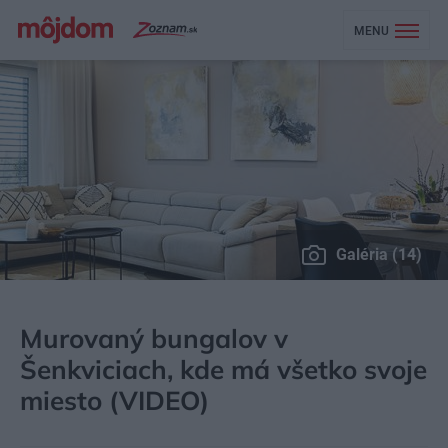
MENU
Galéria (14)
MÔJDOM
BÝVANIE
NÁVŠTEVA
Murovaný bungalov v
Šenkviciach, kde má všetko svoje
miesto (VIDEO)