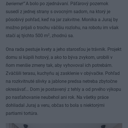
berieme!“
A bolo po zjednávaní. Päťárový pozemok
susedí z jednej strany s ovocným sadom, na ktorý je
pôsobivý pohľad, keď na jar zakvitne. Monika a Juraj by
možno prijali o trochu väčšiu rozlohu, na robotu im však
2
stačí aj týchto 500 m
, zhodnú sa.
Ona rada pestuje kvety a jeho starosťou je trávnik. Projekt
domu si kúpili hotový, a ako to býva zvykom, urobili v
ňom menšie zmeny tak, aby vyhovoval ich potrebám.
Zväčšili terasu, kuchyňu aj zasklenie v obývačke. Pohľad
na rozkvitnuté slivky a jablone predsa netreba zbytočne
okresávať… Dom je postavený z tehly a od prvého výkopu
po nasťahovanie neubehol ani rok. Na všetky práce
dohliadal Juraj a veru, občas to bola s niektorými
partiami tortúra.