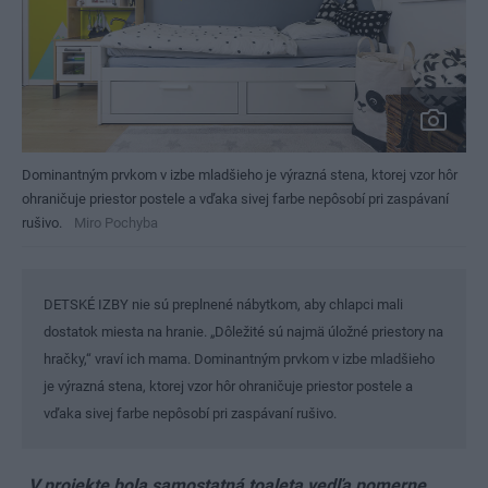
Dominantným prvkom v izbe mladšieho je výrazná stena, ktorej vzor hôr
ohraničuje priestor postele a vďaka sivej farbe nepôsobí pri zaspávaní
rušivo.
Miro Pochyba
DETSKÉ IZBY nie sú preplnené nábytkom, aby chlapci mali
dostatok miesta na hranie. „Dôležité sú najmä úložné priestory na
hračky,“ vraví ich mama. Dominantným prvkom v izbe mladšieho
je výrazná stena, ktorej vzor hôr ohraničuje priestor postele a
vďaka sivej farbe nepôsobí pri zaspávaní rušivo.
„V projekte bola samostatná toaleta vedľa pomerne