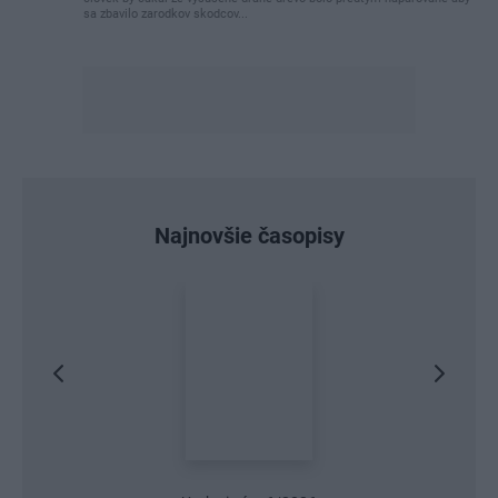
sa zbavilo zarodkov skodcov...
Najnovšie časopisy