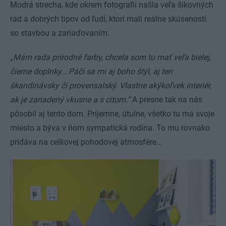
Modrá strecha, kde okrem fotografií našla veľa šikovných
rád a dobrých tipov od ľudí, ktorí mali reálne skúsenosti
so stavbou a zariaďovaním.
„Mám rada prírodné farby, chcela som tu mať veľa bielej,
čierne doplnky… Páči sa mi aj boho štýl, aj ten
škandinávsky či provensalský. Vlastne akýkoľvek interiér,
ak je zariadený vkusne a s citom.“
A presne tak na nás
pôsobil aj tento dom. Príjemne, útulne, všetko tu má svoje
miesto a býva v ňom sympatická rodina. To mu rovnako
pridáva na celkovej pohodovej atmosfére…