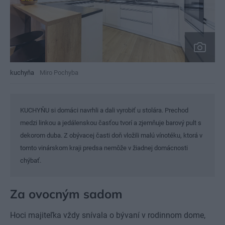
kuchyňa
Miro Pochyba
KUCHYŇU si domáci navrhli a dali vyrobiť u stolára. Prechod
medzi linkou a jedálenskou časťou tvorí a zjemňuje barový pult s
dekorom duba. Z obývacej časti doň vložili malú vínotéku, ktorá v
tomto vinárskom kraji predsa nemôže v žiadnej domácnosti
chýbať.
Za ovocným sadom
Hoci majiteľka vždy snívala o bývaní v rodinnom dome,