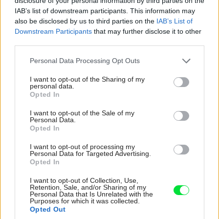
disclosure of your personal information by third parties on the
IAB’s list of downstream participants. This information may
Tagy:
bungalovy
murované domy
also be disclosed by us to third parties on the
IAB’s List of
Downstream Participants
that may further disclose it to other
rodinný dom
third parties.
Please note that this website/app uses one or more Google
Personal Data Processing Opt Outs
services and may gather and store information including but
Zdieľať článok
not limited to your visit or usage behaviour. You may click to
I want to opt-out of the Sharing of my
personal data.
grant or deny consent to Google and its third-party tags to
Opted In
use your data for below specified purposes in below Google
consent section.
I want to opt-out of the Sale of my
Personal Data.
Pozrite si viac
Opted In
I want to opt-out of processing my
Personal Data for Targeted Advertising.
Opted In
I want to opt-out of Collection, Use,
Retention, Sale, and/or Sharing of my
Personal Data that Is Unrelated with the
Purposes for which it was collected.
Opted Out