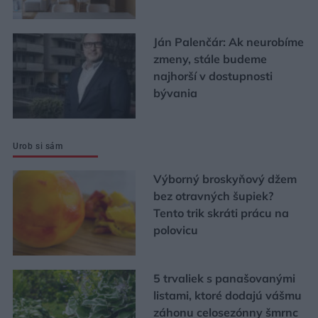
Ján Palenčár: Ak neurobíme
zmeny, stále budeme
najhorší v dostupnosti
bývania
Urob si sám
Výborný broskyňový džem
bez otravných šupiek?
Tento trik skráti prácu na
polovicu
5 trvaliek s panašovanými
listami, ktoré dodajú vášmu
záhonu celosezónny šmrnc