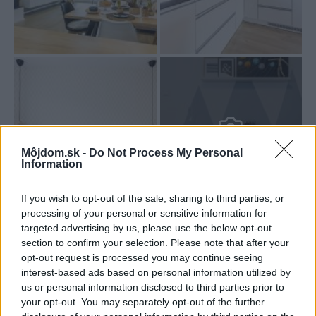
Môjdom.sk -
Do Not Process My Personal
15
Information
If you wish to opt-out of the sale, sharing to third parties, or
processing of your personal or sensitive information for
Text: Katarína Barošová
targeted advertising by us, please use the below opt-out
Foto: Miro Pochyba
section to confirm your selection. Please note that after your
opt-out request is processed you may continue seeing
Zdroj: časopis Môj dom
interest-based ads based on personal information utilized by
us or personal information disclosed to third parties prior to
Kategória:
Návšteva
your opt-out. You may separately opt-out of the further