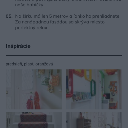
naše babičky
Na šírku má len 5 metrov a ľahko ho prehliadnete.
Za nenápadnou fasádou sa skrýva miesto
perfektný relax
Inšpirácie
predsieň
,
plast
,
oranžová