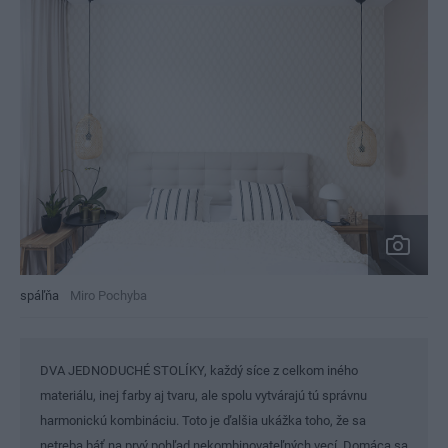
spáľňa
Miro Pochyba
DVA JEDNODUCHÉ STOLÍKY, každý síce z celkom iného
materiálu, inej farby aj tvaru, ale spolu vytvárajú tú správnu
harmonickú kombináciu. Toto je ďalšia ukážka toho, že sa
netreba báť na prvý pohľad nekombinovateľných vecí. Domáca sa