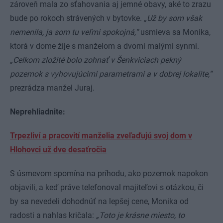
zároveň mala zo sťahovania aj jemné obavy, aké to zrazu
bude po rokoch strávených v bytovke.
„Už by som však
nemenila, ja som tu veľmi spokojná,“
usmieva sa Monika,
ktorá v dome žije s manželom a dvomi malými synmi.
„Celkom zložité bolo zohnať v Šenkviciach pekný
pozemok s vyhovujúcimi parametrami a v dobrej lokalite,“
prezrádza manžel Juraj.
Neprehliadnite:
Trpezliví a pracovití manželia zveľaďujú svoj dom v
Hlohovci už dve desaťročia
S úsmevom spomína na príhodu, ako pozemok napokon
objavili, a keď práve telefonoval majiteľovi s otázkou, či
by sa nevedeli dohodnúť na lepšej cene, Monika od
radosti a nahlas kričala:
„Toto je krásne miesto, to