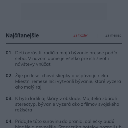
Najčítanejšie
Za týždeň
Za mesiac
Deti odrástli, rodičia majú bývanie presne podľa
seba. V novom dome je všetko pre ich život i
návštevy vnúčat
Žije pri lese, chová sliepky a uspáva ju rieka.
Miestni remeselníci vytvorili bývanie, ktoré vyzerá
ako malý raj
K bytu ladili aj škáry v obklade. Majitelia zbúrali
stereotyp, bývanie vyzerá ako z filmov svojského
režiséra
Pridajte túto surovinu do prania, obliečky budú
hladšie a pevnejšie. Starý trik z hotelov poznali už