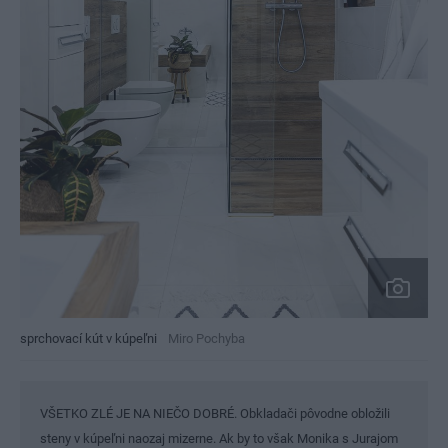
sprchovací kút v kúpeľni
Miro Pochyba
VŠETKO ZLÉ JE NA NIEČO DOBRÉ. Obkladači pôvodne obložili
steny v kúpeľni naozaj mizerne. Ak by to však Monika s Jurajom