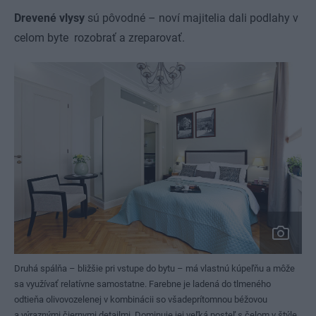
Drevené vlysy
sú pôvodné – noví majitelia dali podlahy v
celom byte rozobrať a zreparovať.
Druhá spálňa – bližšie pri vstupe do bytu – má vlastnú kúpeľňu a môže
sa využívať relatívne samostatne. Farebne je ladená do tlmeného
odtieňa olivovozelenej v kombinácii so všadeprítomnou béžovou
a výraznými čiernymi detailmi. Dominuje jej veľká posteľ s čelom v štýle