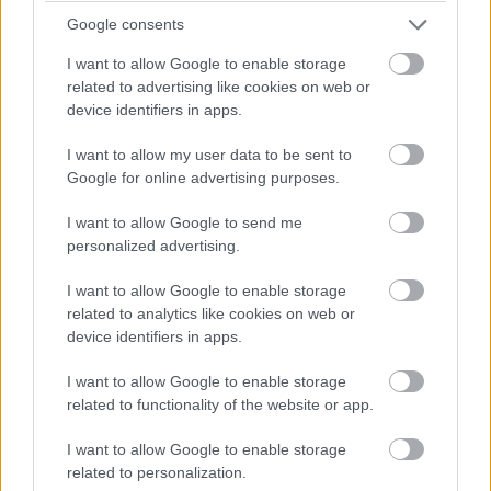
chceli byt, ktorý bude dokonale spĺňať ich predstavy,
Google consents
rozhodli sa radšej si na výsledok počkať dlhšie, než „lepiť“
I want to allow Google to enable storage
veci narýchlo a nakoniec byť nespokojní. Aj keď mali
related to advertising like cookies on web or
šikovných majstrov, či už išlo o prácu so sadrokartónom,
device identifiers in apps.
alebo obkladanie kúpeľní, viackrát sa nevyhli klasickej
I want to allow my user data to be sent to
slovenskej metóde – na druhý až tretí pokus.
Google for online advertising purposes.
Rekonštrukcia nakoniec trvala viac než dva roky.
I want to allow Google to send me
Trpezlivosť a dôslednosť sa však určite oplatili.
personalized advertising.
I want to allow Google to enable storage
related to analytics like cookies on web or
device identifiers in apps.
I want to allow Google to enable storage
related to functionality of the website or app.
I want to allow Google to enable storage
related to personalization.