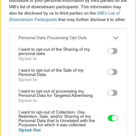
disclosure of your personal information by third parties on the
IAB’s list of downstream participants. This information may
Kamila Ďuríková
also be disclosed by us to third parties on the
IAB’s List of
Downstream Participants
that may further disclose it to other
third parties.
Tŕnistá cesta s pekným koncom
Please note that this website/app uses one or more Google
Personal Data Processing Opt Outs
services and may gather and store information including but
Ako to už pri rekonštrukciách chodí, ani táto nebola
not limited to your visit or usage behaviour. You may click to
I want to opt-out of the Sharing of my
personal data.
grant or deny consent to Google and its third-party tags to
jednoduchá – nikdy totiž neviete, na čo pri prestavbe
Opted In
use your data for below specified purposes in below Google
narazíte a čo sa bude musieť riešiť mimo plánov.
consent section.
I want to opt-out of the Sale of my
Predstava majiteľov bola, že od vyčistenia priestoru a
Personal Data.
Opted In
vybúrania nepotrebných konštrukcií cez kompletné
zariadenie bytu až po výber doplnkov ubehne asi šesť až
I want to opt-out of processing my
Personal Data for Targeted Advertising.
osem mesiacov.
Opted In
I want to opt-out of Collection, Use,
Neskôr zistili, že ak chcú mať do detailov prepracovaný a
Retention, Sale, and/or Sharing of my
Personal Data that Is Unrelated with the
skutočne precízne zhotovený priestor, budú na to
Purposes for which it was collected.
potrebovať omnoho viac času (aj financií). Keďže však
Opted Out