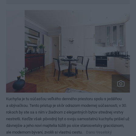
Kuchyňa je tu súčasťou veľkého denného priestoru spolu s jedálňou
a obývačkou. Tento prístup je skôr odrazom modernej súčasnosti, v 30.
rokoch by ste sa s ním v žiadnom z elegantných bytov strednej vrstvy
nestretli. Keďže však pôvodný byt o svoju samostatnú kuchyňu prišiel už
dávnejšie a jeho noví majitelia túžili po síce starosvetsky gracióznom,
ale modernom bývaní, zvolili si vlastnú cestu.
Dano Veselský