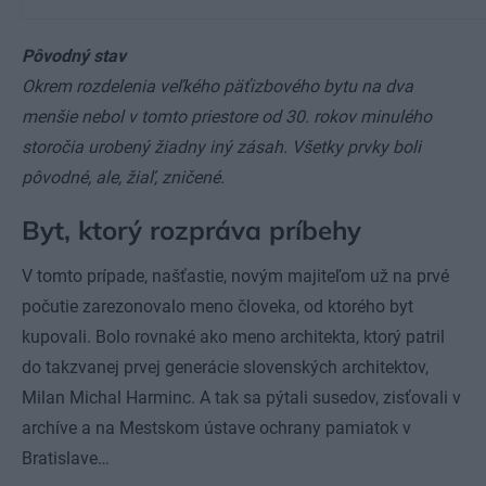
Pôvodný stav
Okrem rozdelenia veľkého päťizbového bytu na dva
menšie nebol v tomto priestore od 30. rokov minulého
storočia urobený žiadny iný zásah. Všetky prvky boli
pôvodné, ale, žiaľ, zničené.
Byt, ktorý rozpráva príbehy
V tomto prípade, našťastie, novým majiteľom už na prvé
počutie zarezonovalo meno človeka, od ktorého byt
kupovali. Bolo rovnaké ako meno architekta, ktorý patril
do takzvanej prvej generácie slovenských architektov,
Milan Michal Harminc. A tak sa pýtali susedov, zisťovali v
archíve a na Mestskom ústave ochrany pamiatok v
Bratislave…