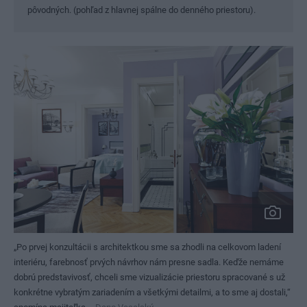
pôvodných. (pohľad z hlavnej spálne do denného priestoru).
„Po prvej konzultácii s architektkou sme sa zhodli na celkovom ladení
interiéru, farebnosť prvých návrhov nám presne sadla. Keďže nemáme
dobrú predstavivosť, chceli sme vizualizácie priestoru spracované s už
konkrétne vybratým zariadením a všetkými detailmi, a to sme aj dostali,“