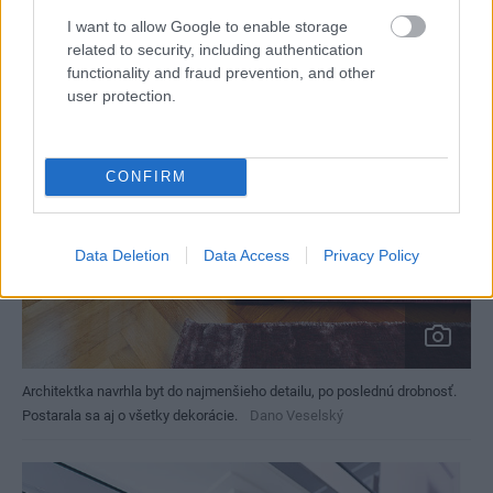
I want to allow Google to enable storage
related to security, including authentication
functionality and fraud prevention, and other
user protection.
CONFIRM
Data Deletion
Data Access
Privacy Policy
Architektka navrhla byt do najmenšieho detailu, po poslednú drobnosť.
Postarala sa aj o všetky dekorácie.
Dano Veselský