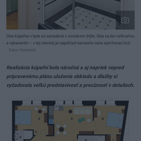
Obe kúpeľne v byte sú zariadené v rovnakom štýle, líšia sa len veľkosťou
a vybavením – v tej menšej je napríklad namiesto vane sprchovací kút.
Dano Veselský
Realizácia kúpeľní bola náročná a aj napriek vopred
pripravenému plánu uloženia obkladu a dlažby si
vyžadovala veľkú predstavivosť a precíznosť v detailoch.