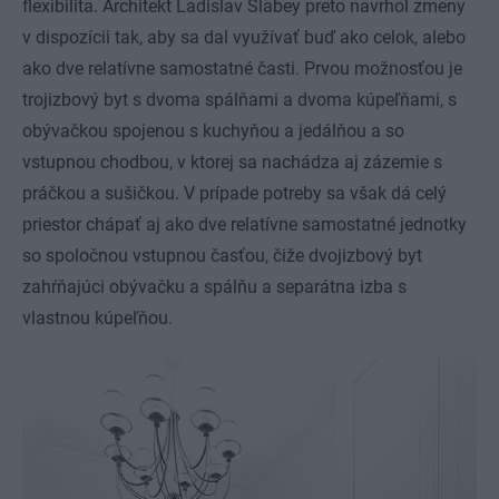
flexibilita. Architekt Ladislav Slabey preto navrhol zmeny
v dispozícii tak, aby sa dal využívať buď ako celok, alebo
ako dve relatívne samostatné časti. Prvou možnosťou je
trojizbový byt s dvoma spálňami a dvoma kúpeľňami, s
obývačkou spojenou s kuchyňou a jedálňou a so
vstupnou chodbou, v ktorej sa nachádza aj zázemie s
práčkou a sušičkou. V prípade potreby sa však dá celý
priestor chápať aj ako dve relatívne samostatné jednotky
so spoločnou vstupnou časťou, čiže dvojizbový byt
zahŕňajúci obývačku a spálňu a separátna izba s
vlastnou kúpeľňou.