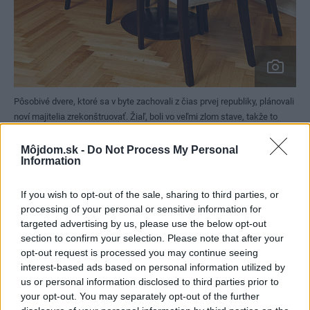
Pôsobivé dvere, ktoré sa v byte zachovali z čias prvej republiky, plánovali
noví majitelia zrekonštruovať. Žiaľ, boli vo veľmi zlom stave, takže to
nebolo možné. Nakoniec nechali vyrobiť presné repliky všetkých dverí aj
so zárubňami.
Dano Veselský
Môjdom.sk -
Do Not Process My Personal
Information
If you wish to opt-out of the sale, sharing to third parties, or
processing of your personal or sensitive information for
Zámerom nebolo zariadiť byt
targeted advertising by us, please use the below opt-out
section to confirm your selection. Please note that after your
starožitnosťami, chceli sme skôr
opt-out request is processed you may continue seeing
vytvoriť atmosféru starej elegantnej
interest-based ads based on personal information utilized by
us or personal information disclosed to third parties prior to
Bratislavy.
your opt-out. You may separately opt-out of the further