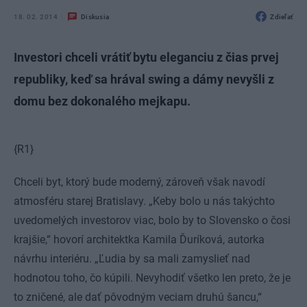
18. 02. 2014
Diskusia
Zdieľať
Investori chceli vrátiť bytu eleganciu z čias prvej
republiky, keď sa hrával swing a dámy nevyšli z
domu bez dokonalého mejkapu.
{R1}
Chceli byt, ktorý bude moderný, zároveň však navodí
atmosféru starej Bratislavy. „Keby bolo u nás takýchto
uvedomelých investorov viac, bolo by to Slovensko o čosi
krajšie,“ hovorí architektka Kamila Ďuríková, autorka
návrhu interiéru. „Ľudia by sa mali zamyslieť nad
hodnotou toho, čo kúpili. Nevyhodiť všetko len preto, že je
to zničené, ale dať pôvodným veciam druhú šancu,“