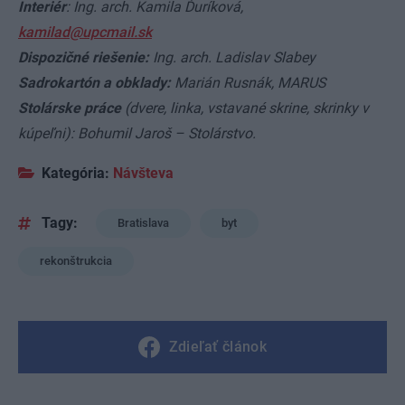
Interiér
: Ing. arch. Kamila Ďuríková,
kamilad@upcmail.sk
Dispozičné riešenie:
Ing. arch. Ladislav Slabey
Sadrokartón a obklady:
Marián Rusnák, MARUS
Stolárske práce
(dvere, linka, vstavané skrine, skrinky v
kúpeľni): Bohumil Jaroš – Stolárstvo.
Kategória:
Návšteva
Tagy:
Bratislava
byt
rekonštrukcia
Zdieľať článok