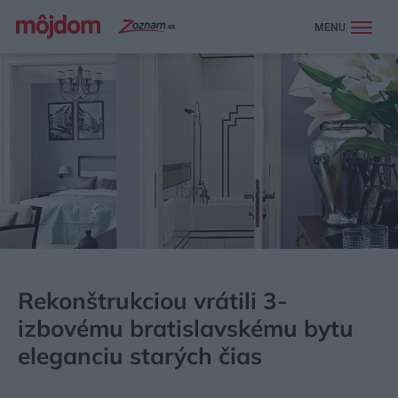
MENU
MÔJDOM
BÝVANIE
NÁVŠTEVA
Rekonštrukciou vrátili 3-
izbovému bratislavskému bytu
eleganciu starých čias