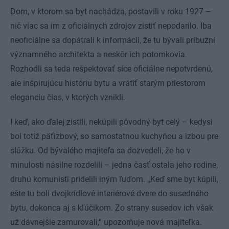
Dom, v ktorom sa byt nachádza, postavili v roku 1927 –
nič viac sa im z oficiálnych zdrojov zistiť nepodarilo. Iba
neoficiálne sa dopátrali k informácii, že tu bývali príbuzní
významného architekta a neskôr ich potomkovia.
Rozhodli sa teda rešpektovať síce oficiálne nepotvrdenú,
ale inšpirujúcu históriu bytu a vrátiť starým priestorom
eleganciu čias, v ktorých vznikli.
I keď, ako ďalej zistili, nekúpili pôvodný byt celý – kedysi
bol totiž päťizbový, so samostatnou kuchyňou a izbou pre
slúžku. Od bývalého majiteľa sa dozvedeli, že ho v
minulosti násilne rozdelili – jedna časť ostala jeho rodine,
druhú komunisti pridelili iným ľuďom. „Keď sme byt kúpili,
ešte tu boli dvojkrídlové interiérové dvere do susedného
bytu, dokonca aj s kľúčikom. Zo strany susedov ich však
už dávnejšie zamurovali,“ upozorňuje nová majiteľka.