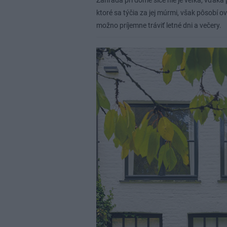
Záhrada pri dome síce nie je veľká, vďa
ktoré sa týčia za jej múrmi, však pôsobí o
možno príjemne tráviť letné dni a večery.