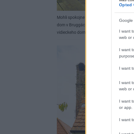
Opted 
Mohli spokojne bývať v novostavbe na vidie
Google 
dom v Bruggách, nič ich už nemohlo zadr
I want t
vidieckeho domu.
Profimedia, Luc Roym
web or d
I want t
purpose
I want 
I want t
web or d
I want t
or app.
I want t
I want t