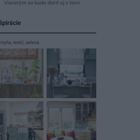
Viacerým sa bude dariť aj v tieni
špirácie
chyňa
,
textil
,
zelená