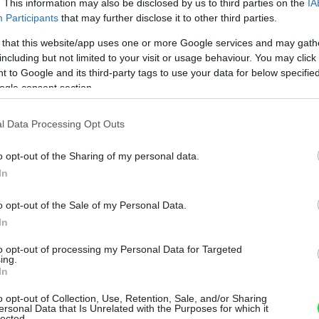
. This information may also be disclosed by us to third parties on the
IA
Participants
that may further disclose it to other third parties.
 that this website/app uses one or more Google services and may gath
including but not limited to your visit or usage behaviour. You may click 
 to Google and its third-party tags to use your data for below specifi
ogle consent section.
l Data Processing Opt Outs
o opt-out of the Sharing of my personal data.
In
o opt-out of the Sale of my Personal Data.
In
to opt-out of processing my Personal Data for Targeted
ing.
In
o opt-out of Collection, Use, Retention, Sale, and/or Sharing
ersonal Data that Is Unrelated with the Purposes for which it
lected.