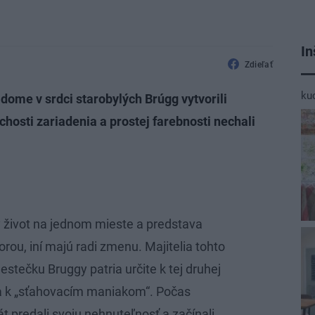
In
Zdieľať
ku
dome v srdci starobylých Brúgg vytvorili
osti zariadenia a prostej farebnosti nechali
ý život na jednom mieste a predstava
rou, iní majú radi zmenu. Majitelia tohto
tečku Bruggy patria určite k tej druhej
ia k „sťahovacím maniakom“. Počas
t predali svoju nehnuteľnosť a začínali