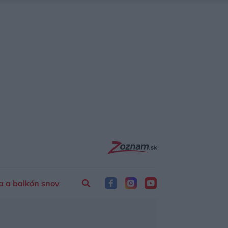
a a balkón snov