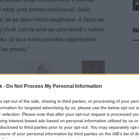
 nikdy sme zmenu neoľutovali. Stále
 ak sa objaví niečo zaujímavé. A často sa
j chvíli. Len čo sme sa udomácnili v našom
Na
, už sa s novou ponukou objavil pocit
í na zmenu.“
k -
Do Not Process My Personal Information
to opt-out of the sale, sharing to third parties, or processing of your per
formation for targeted advertising by us, please use the below opt-out s
r selection. Please note that after your opt-out request is processed y
eing interest-based ads based on personal information utilized by us or
disclosed to third parties prior to your opt-out. You may separately opt-
losure of your personal information by third parties on the IAB’s list of