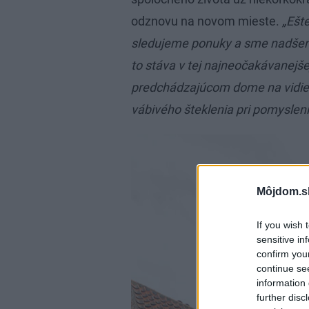
odznovu na novom mieste.
„Ešte
sledujeme ponuky a sme nadšení,
to stáva v tej najneočakávanejše
predchádzajúcom dome na vidieku
vábivého šteklenia pri pomyslen
Môjdom.s
If you wish 
sensitive in
confirm you
continue se
information 
further disc