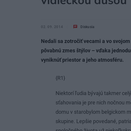
vidieckou dušou
02. 09. 2014
Diskusia
Nedali sa zotročiť vecami a vo svojom 
pôvabnú zmes štýlov – vďaka jednoduch
vyniknúť priestor a jeho atmosféru.
{R1}
Niektorí ľudia bývajú takmer cel
sťahovania je pre nich nočnou mo
domu v starobylom belgickom mes
skupine. Lepšie povedané, patr
spoločného života už niekoľkokrá