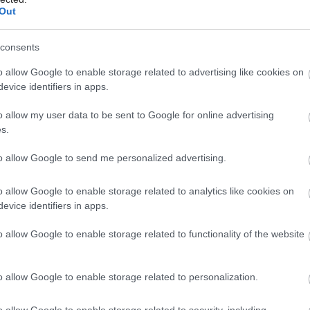
Out
ku, ale zlákalo ich mesto. Keď uvideli tento idylický
consents
Môj dom Špeciál 02/2026
žať. Výsledkom je moderné mestské bývanie s dušou
o allow Google to enable storage related to advertising like cookies on
ans
evice identifiers in apps.
o allow my user data to be sent to Google for online advertising
s.
to allow Google to send me personalized advertising.
o allow Google to enable storage related to analytics like cookies on
evice identifiers in apps.
o allow Google to enable storage related to functionality of the website
o allow Google to enable storage related to personalization.
o allow Google to enable storage related to security, including