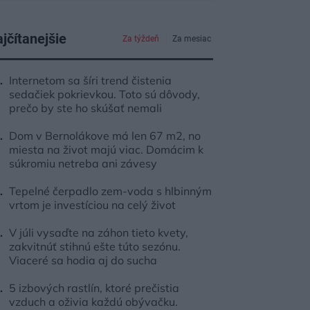
jčítanejšie
Za týždeň
Za mesiac
Internetom sa šíri trend čistenia
sedačiek pokrievkou. Toto sú dôvody,
prečo by ste ho skúšať nemali
Dom v Bernolákove má len 67 m2, no
miesta na život majú viac. Domácim k
súkromiu netreba ani závesy
Tepelné čerpadlo zem-voda s hlbinným
vrtom je investíciou na celý život
V júli vysaďte na záhon tieto kvety,
zakvitnúť stihnú ešte túto sezónu.
Viaceré sa hodia aj do sucha
5 izbových rastlín, ktoré prečistia
vzduch a oživia každú obývačku.