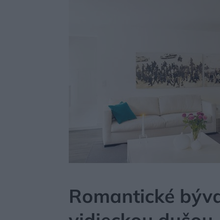
MÔJDOM
BÝVANIE
NÁVŠTEVA
Romantické býva