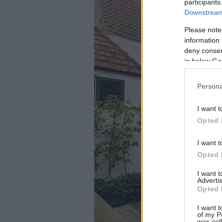
participants
Downstream 
Please note
information 
deny consent
in below Go
Persona
I want t
Opted 
I want t
Opted 
I want 
Advertis
Opted 
I want t
of my P
was col