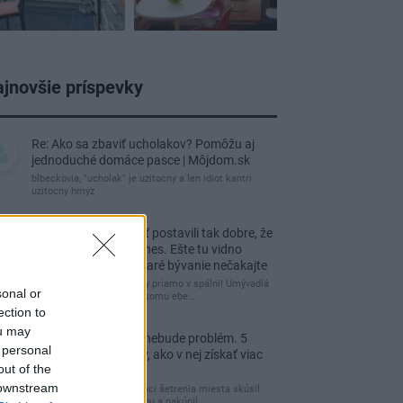
jnovšie príspevky
Re: Ako sa zbaviť ucholakov? Pomôžu aj
jednoduché domáce pasce | Môjdom.sk
blbeckovia, "ucholak" je uzitocny a len idiot kantri
uzitocny hmyz
Re: Vidiecku usadlosť postavili tak dobre, že
domáceho chráni i dnes. Ešte tu vidno
kamenné múry, no staré bývanie nečakajte
čakám kedy budú wc misy priamo v spálni! Umývadlá
sonal or
už sú štandardom! Tu niekomu ebe…
ection to
ou may
Re: Tesná spálňa už nebude problém. 5
 personal
praktických nápadov, ako v nej získať viac
out of the
úložného miesta
 downstream
Ja som pred časom v rámci šetrenia miesta skúsil
využiť priestor pod posteľou a nakúpil…