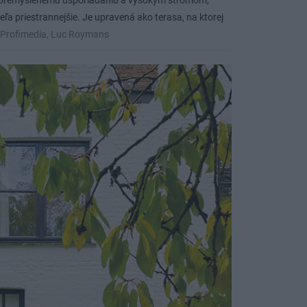
ka premyslenému usporiadaniu a vysokým stromom,
veľa priestrannejšie. Je upravená ako terasa, na ktorej
Profimedia, Luc Roymans