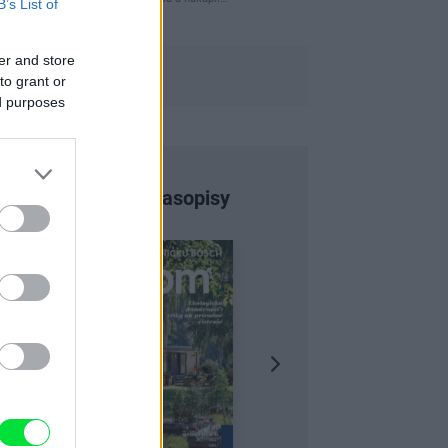
B’s List of
er and store
to grant or
ed purposes
Najnovšie časopisy