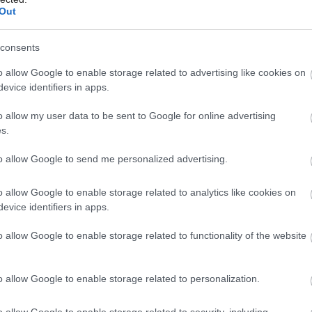
Out
consents
Môj dom Špeciál 02/2026
Môj dom 07-08/2026
o allow Google to enable storage related to advertising like cookies on
evice identifiers in apps.
o allow my user data to be sent to Google for online advertising
s.
to allow Google to send me personalized advertising.
o allow Google to enable storage related to analytics like cookies on
evice identifiers in apps.
o allow Google to enable storage related to functionality of the website
o allow Google to enable storage related to personalization.
x a odpočinok dobrovoľníkov
freshome.com
o allow Google to enable storage related to security, including