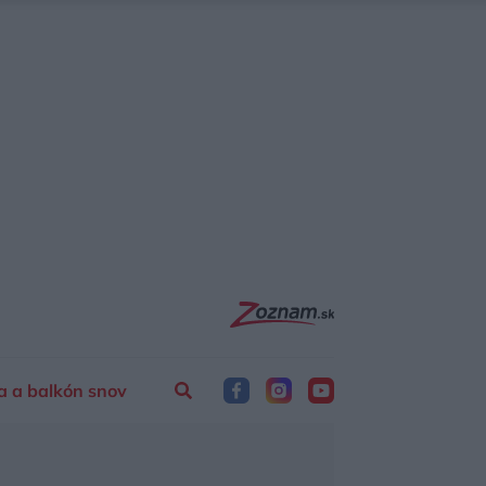
a a balkón snov