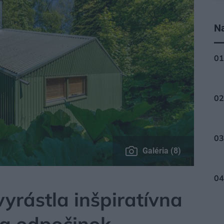
Na
Galéria (8)
vyrástla inšpiratívna