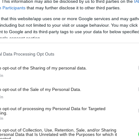
. This information may also be disclosed by us to third parties on the
IA
Participants
that may further disclose it to other third parties.
 that this website/app uses one or more Google services and may gath
including but not limited to your visit or usage behaviour. You may click 
 to Google and its third-party tags to use your data for below specifi
ogle consent section.
l Data Processing Opt Outs
x a odpočinok dobrovoľníkov
freshome.com
o opt-out of the Sharing of my personal data.
In
tá do zelenej farby je perfektne
tromov a objaví ju len ten, kto skutočne
o opt-out of the Sale of my Personal Data.
In
to opt-out of processing my Personal Data for Targeted
ing.
In
svojom interiéri nečakané prekvapenie
o opt-out of Collection, Use, Retention, Sale, and/or Sharing
ersonal Data that Is Unrelated with the Purposes for which it
lected.