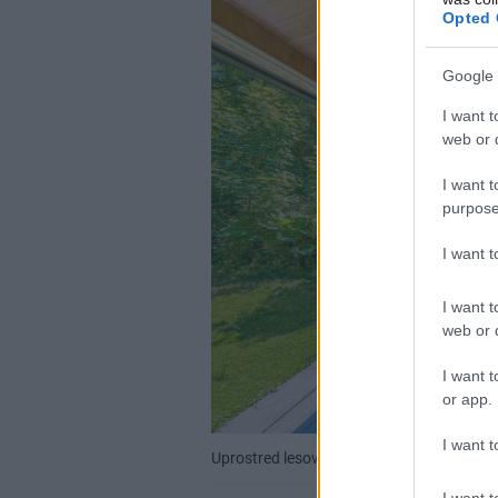
Opted 
Google 
I want t
web or d
I want t
purpose
I want 
I want t
web or d
I want t
or app.
I want t
Uprostred lesov vyrástla chatka pre rela
I want t