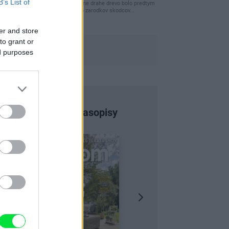
B’s List of
clovek by cakal ze vysusene drahe drevo bolo predtym
naparovane aby sa zbavilo zarodkov skodcov...
er and store
to grant or
ed purposes
Najnovšie časopisy