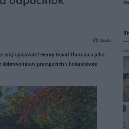
 a odpočinok
In
Zdieľať
ob
erický spisovateľ Henry David Thoreau a jeho
re dobrovoľníkov pracujúcich v holandskom