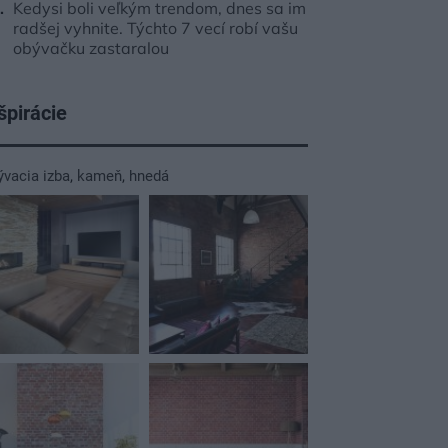
Kedysi boli veľkým trendom, dnes sa im
radšej vyhnite. Týchto 7 vecí robí vašu
obývačku zastaralou
špirácie
ývacia izba
,
kameň
,
hnedá