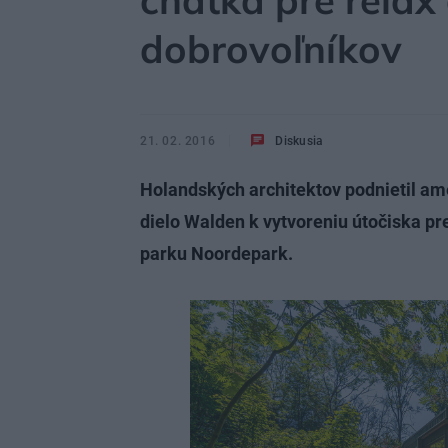
chatka pre relax
dobrovoľníkov
21. 02. 2016
Diskusia
Holandských architektov podnietil am
dielo Walden k vytvoreniu útočiska p
parku Noordepark.