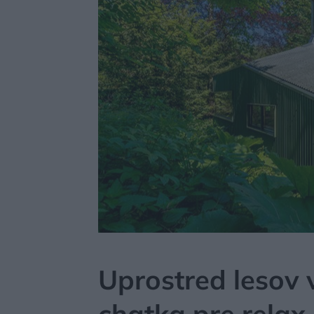
MÔJDOM
BÝVANIE
NÁVŠTEVA
Uprostred lesov 