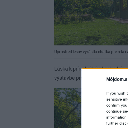
Uprostred lesov vyrástla chatka pre rela
Láska k prírode i k jednoduchému 
výstavbe projektu kľúčové.
Môjdom.s
If you wish 
sensitive in
confirm you
continue se
information 
further disc