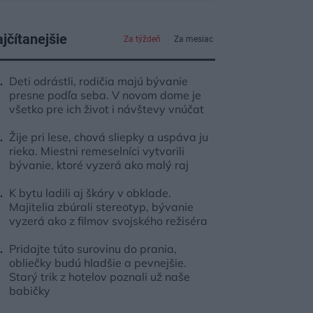
jčítanejšie
Za týždeň
Za mesiac
Deti odrástli, rodičia majú bývanie
presne podľa seba. V novom dome je
všetko pre ich život i návštevy vnúčat
Žije pri lese, chová sliepky a uspáva ju
rieka. Miestni remeselníci vytvorili
bývanie, ktoré vyzerá ako malý raj
K bytu ladili aj škáry v obklade.
Majitelia zbúrali stereotyp, bývanie
vyzerá ako z filmov svojského režiséra
Pridajte túto surovinu do prania,
obliečky budú hladšie a pevnejšie.
Starý trik z hotelov poznali už naše
babičky