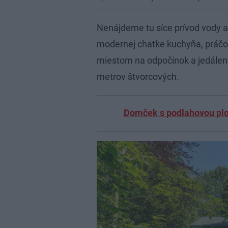
Nenájdeme tu síce prívod vody ani
modernej chatke kuchyňa, práčo
miestom na odpočinok a jedálensk
metrov štvorcových.
Domček s podlahovou plo