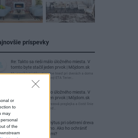
jnovšie príspevky
Re: Takto sa rieši málo úložného miesta. V
tomto byte stačil jeden prvok | Môjdom.sk
My napríklad labky utierame hneď pri dverách a doma
pred dvere používame tyčový ETA Terier…
Re: Takto sa rieši málo úložného miesta. V
tomto byte stačil jeden prvok | Môjdom.sk
sonal or
Dizajn je to nádherný, tá brezová preglejka a čisté línie
ection to
vyzerajú super. Ale vždy, keď…
ou may
 personal
Re: Toto je najväčší mýtus pri ošetrení dreva
out of the
a môže vás vyjsť draho. Ako ho ochrániť
 downstream
pred hnitím a škodcami?