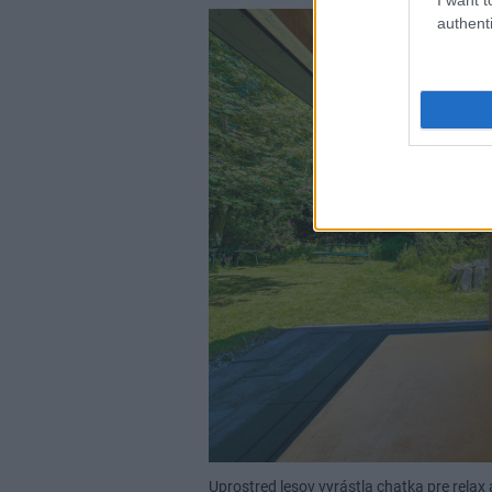
authenti
Uprostred lesov vyrástla chatka pre rela