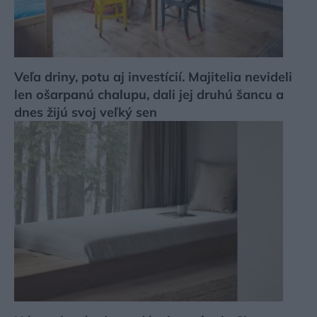
Veľa driny, potu aj investícií. Majitelia nevideli
len ošarpanú chalupu, dali jej druhú šancu a
dnes žijú svoj veľký sen