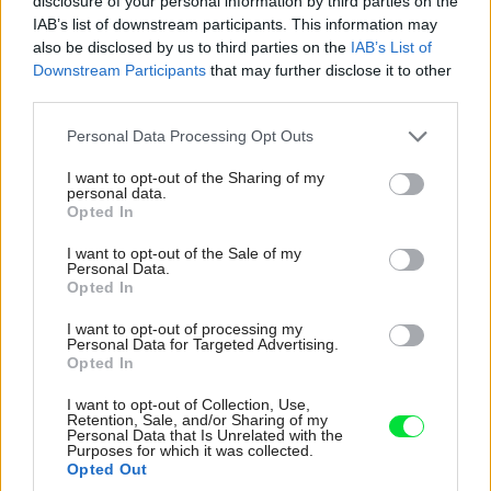
disclosure of your personal information by third parties on the
IAB’s list of downstream participants. This information may
also be disclosed by us to third parties on the
IAB’s List of
Downstream Participants
that may further disclose it to other
third parties.
Please note that this website/app uses one or more Google
Personal Data Processing Opt Outs
services and may gather and store information including but
not limited to your visit or usage behaviour. You may click to
I want to opt-out of the Sharing of my
personal data.
grant or deny consent to Google and its third-party tags to
Opted In
use your data for below specified purposes in below Google
consent section.
I want to opt-out of the Sale of my
Personal Data.
Opted In
17
I want to opt-out of processing my
Personal Data for Targeted Advertising.
Opted In
I want to opt-out of Collection, Use,
Text: Martina Baumann z Amazing Places a Erika
Retention, Sale, and/or Sharing of my
Personal Data that Is Unrelated with the
Kuhnová
Purposes for which it was collected.
Opted Out