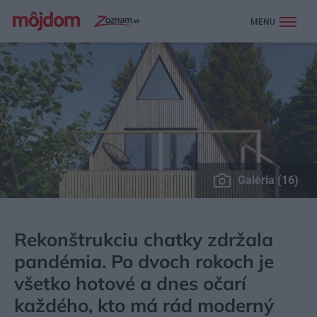
MENU
Galéria (16)
MÔJDOM
BÝVANIE
NÁVŠTEVA
Rekonštrukciu chatky zdržala
pandémia. Po dvoch rokoch je
všetko hotové a dnes očarí
každého, kto má rád moderný