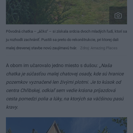
Pôvodná chatka – „áčko“ – si získala srdcia dvoch mladých ľudí, ktorí sa
ju rozhodli zachrániť. Pustili sa preto do rekonštrukcie, pri ktorej dali
malej drevenej stavbe novú zaujímavú tvár.
Zdroj: Amazing Places
A obom im učarovalo jedno miesto s dušou:
„Naša
chatka je súčasťou malej chatovej osady, kde sú hranice
pozemkov vyznačené len živými plotmi. Je to kúsok od
centra Chřibskej, odkiaľ sem vedie krásna príjazdová
cesta pomedzi polia a lúky, na ktorých sa väčšinou pasú
kravy.