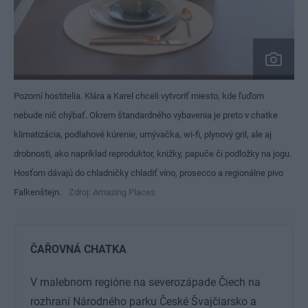
Pozorní hostitelia. Klára a Karel chceli vytvoriť miesto, kde ľuďom
nebude nič chýbať. Okrem štandardného vybavenia je preto v chatke
klimatizácia, podlahové kúrenie, umývačka, wi-fi, plynový gril, ale aj
drobnosti, ako napríklad reproduktor, knižky, papuče či podložky na jogu.
Hosťom dávajú do chladničky chladiť víno, prosecco a regionálne pivo
Falkenštejn.
Zdroj: Amazing Places
ČAŘOVNÁ CHATKA
V malebnom regióne na severozápade Čiech na
rozhraní Národného parku České Švajčiarsko a