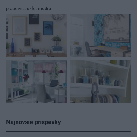
pracovňa
,
sklo
,
modrá
Najnovšie príspevky