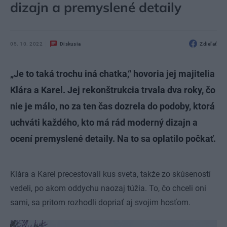
dizajn a premyslené detaily
05. 10. 2022
Diskusia
Zdieľať
„Je to taká trochu iná chatka,“ hovoria jej majitelia
Klára a Karel. Jej rekonštrukcia trvala dva roky, čo
nie je málo, no za ten čas dozrela do podoby, ktorá
uchváti každého, kto má rád moderný dizajn a
ocení premyslené detaily. Na to sa oplatilo počkať.
Klára a Karel precestovali kus sveta, takže zo skúseností
vedeli, po akom oddychu naozaj túžia. To, čo chceli oni
sami, sa pritom rozhodli dopriať aj svojim hosťom.