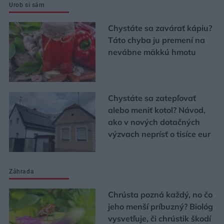
Urob si sám
Chystáte sa zavárať kápiu?
Táto chyba ju premení na
nevábne mäkkú hmotu
Chystáte sa zatepľovať
alebo meniť kotol? Návod,
ako v nových dotačných
výzvach neprísť o tisíce eur
Záhrada
Chrústa pozná každý, no čo
jeho menší príbuzný? Biológ
vysvetľuje, či chrústik škodí