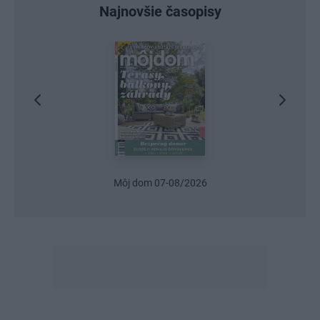
Najnovšie časopisy
6
Urob si sám 6/2026