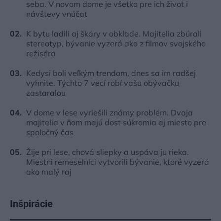
seba. V novom dome je všetko pre ich život i
návštevy vnúčat
K bytu ladili aj škáry v obklade. Majitelia zbúrali
stereotyp, bývanie vyzerá ako z filmov svojského
režiséra
Kedysi boli veľkým trendom, dnes sa im radšej
vyhnite. Týchto 7 vecí robí vašu obývačku
zastaralou
V dome v lese vyriešili známy problém. Dvaja
majitelia v ňom majú dosť súkromia aj miesto pre
spoločný čas
Žije pri lese, chová sliepky a uspáva ju rieka.
Miestni remeselníci vytvorili bývanie, ktoré vyzerá
ako malý raj
Inšpirácie