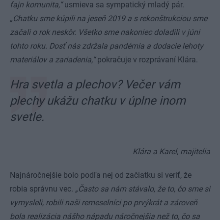
fajn komunita,“
usmieva sa sympatický mladý pár.
„Chatku sme kúpili na jeseň 2019 a s rekonštrukciou sme
začali o rok neskôr. Všetko sme nakoniec doladili v júni
tohto roku. Dosť nás zdržala pandémia a dodacie lehoty
materiálov a zariadenia,“
pokračuje v rozprávaní Klára.
Hra svetla a plechov? Večer vám
plechy ukážu chatku v úplne inom
svetle.
Klára a Karel, majitelia
Najnáročnejšie bolo podľa nej od začiatku si veriť, že
robia správnu vec.
„Často sa nám stávalo, že to, čo sme si
vymysleli, robili naši remeselníci po prvýkrát a zároveň
bola realizácia nášho nápadu náročnejšia než to, čo sa