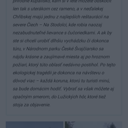
prírodné kúpalisko, kam si v lete môžete odskočiť
len tak s uterákom cez rameno, a v neďalekej
Chřibskej majú jednu z najlepších reštaurácií na
severe Čiech – Na Stodolci, kde robia naozaj
nezabudnuteľné lievance s čučoriedkami. A ak by
ste si chceli urobiť dlhšiu vychádzku či dokonca
túru, v Národnom parku České Švajčiarsko sa
nájdu krásne a zaujímavé miesta aj po hroznom
požiari, ktorý túto oblasť nedávno postihol. Po tejto
ekologickej tragédii je dokonca na návštevu o
dôvod viac – každá koruna, ktorú tu turisti minú,
sa bude domácim hodiť. Vybrať sa však môžete aj
opačným smerom, do Lužických hôr, ktoré tiež
stoja za objavenie.