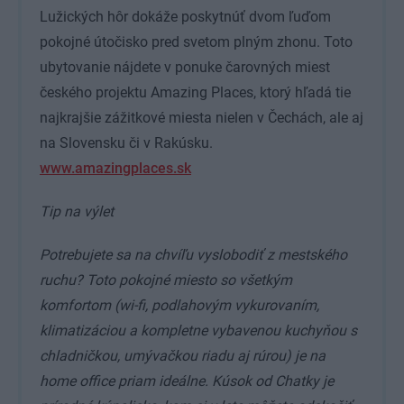
Lužických hôr dokáže poskytnúť dvom ľuďom
pokojné útočisko pred svetom plným zhonu. Toto
ubytovanie nájdete v ponuke čarovných miest
českého projektu Amazing Places, ktorý hľadá tie
najkrajšie zážitkové miesta nielen v Čechách, ale aj
na Slovensku či v Rakúsku.
www.amazingplaces.sk
Tip na výlet
Potrebujete sa na chvíľu vyslobodiť z mestského
ruchu? Toto pokojné miesto so všetkým
komfortom (wi-fi, podlahovým vykurovaním,
klimatizáciou a kompletne vybavenou kuchyňou s
chladničkou, umývačkou riadu aj rúrou) je na
home office priam ideálne. Kúsok od Chatky je