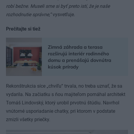
robí bežne. Museli sme si byť preto istí, že je naše
rozhodnutie správne,“
vysvetľuje.
Prečítajte si tiež
Zimná záhrada a terasa
rozširujú interiér rodinného
domu a prenášajú dovnútra
kúsok prírody
Rekonštrukcia síce „chvíľu“ trvala, no treba uznať, že sa
vydarila. Na začiatku s ňou majiteľom pomáhal architekt
Tomáš Lindovský, ktorý urobil prvotnú štúdiu. Navrhol
vnútorné usporiadanie chatky, pri ktorom v podstate
zmizli všetky priečky.