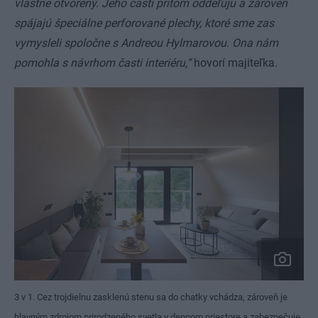
vlastne otvorený. Jeho časti pritom oddeľujú a zároveň
spájajú špeciálne perforované plechy, ktoré sme zas
vymysleli spoločne s Andreou Hylmarovou. Ona nám
pomohla s návrhom časti interiéru,“
hovorí majiteľka.
3 v 1. Cez trojdielnu zasklenú stenu sa do chatky vchádza, zároveň je
hlavným zdrojom prirodzeného svetla v dennom priestore a zabezpečuje