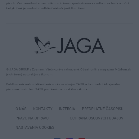
piatok. Vašu emailovú adresu nikomu inému neposkytneme a z odberu sa budete môcť
kedykoľvek jednoducho odhlásiť niekoľkými kliknutiami.
© JAGA GROUP a Zoznam. Všetky práva vyhradené. Obsah online magazínu Môjdom.sk
je chránený autorským zákonom.
Publikovanie alebo ďalšie šírenie správ zo zdrojov TASR je bez predchádzajúceho
písomného súhlasu TASR porušením autorského zákona.
O NÁS
KONTAKTY
INZERCIA
PREDPLATNÉ ČASOPISU
PRÁVO NA OPRAVU
OCHRANA OSOBNÝCH ÚDAJOV
NASTAVENIA COOKIES