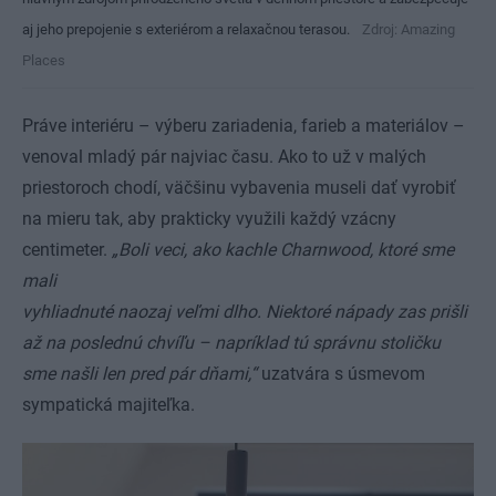
aj jeho prepojenie s exteriérom a relaxačnou terasou.
Zdroj: Amazing
Places
Práve interiéru – výberu zariadenia, farieb a materiálov –
venoval mladý pár najviac času. Ako to už v malých
priestoroch chodí, väčšinu vybavenia museli dať vyrobiť
na mieru tak, aby prakticky využili každý vzácny
centimeter.
„Boli veci, ako kachle Charnwood, ktoré sme
mali
vyhliadnuté naozaj veľmi dlho. Niektoré nápady zas prišli
až na poslednú chvíľu – napríklad tú správnu stoličku
sme našli len pred pár dňami,“
uzatvára s úsmevom
sympatická majiteľka.