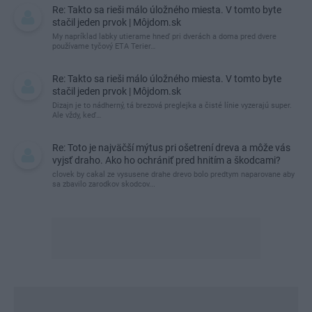
Re: Takto sa rieši málo úložného miesta. V tomto byte
stačil jeden prvok | Môjdom.sk
My napríklad labky utierame hneď pri dverách a doma pred dvere
používame tyčový ETA Terier…
Re: Takto sa rieši málo úložného miesta. V tomto byte
stačil jeden prvok | Môjdom.sk
Dizajn je to nádherný, tá brezová preglejka a čisté línie vyzerajú super.
Ale vždy, keď…
Re: Toto je najväčší mýtus pri ošetrení dreva a môže vás
vyjsť draho. Ako ho ochrániť pred hnitím a škodcami?
clovek by cakal ze vysusene drahe drevo bolo predtym naparovane aby
sa zbavilo zarodkov skodcov...