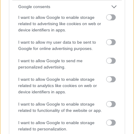
Foto: Amazing Places
Google consents
I want to allow Google to enable storage
Zdroj: Časopis Môj dom
related to advertising like cookies on web or
device identifiers in apps.
Kategória:
Návšteva
I want to allow my user data to be sent to
Tagy:
chata
chatka
pôvodný stav
Google for online advertising purposes.
prírodné materiály
rekonštrukcia chalupy
I want to allow Google to send me
personalized advertising.
I want to allow Google to enable storage
related to analytics like cookies on web or
Zdieľať článok
device identifiers in apps.
I want to allow Google to enable storage
related to functionality of the website or app.
Pozrite si viac
I want to allow Google to enable storage
related to personalization.