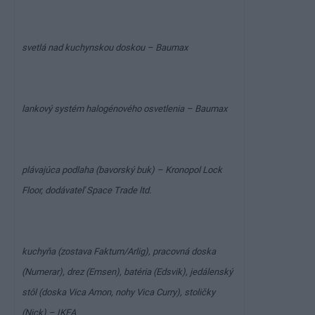
svetlá nad kuchynskou doskou –
Baumax
lankový systém halogénového osvetlenia – Baumax
plávajúca podlaha (bavorský buk) – Kronopol Lock
Floor, dodávateľ Space Trade ltd.
kuchyňa (zostava Faktum/Arlig), pracovná doska
(Numerar), drez (Emsen), batéria (Edsvik), jedálenský
stôl (doska Vica Amon, nohy Vica Curry), stoličky
(Nick) – IKEA