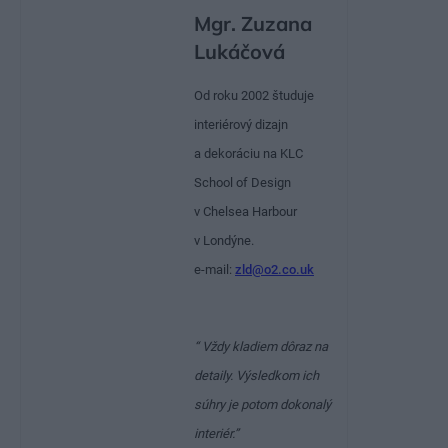
Mgr. Zuzana
Lukáčová
Od roku 2002 študuje
interiérový dizajn
a dekoráciu na KLC
School of Design
v Chelsea Harbour
v Londýne.
e-mail:
zld@o2.co.uk
“ Vždy kladiem dôraz na
detaily. Výsledkom ich
súhry je potom dokonalý
interiér.”