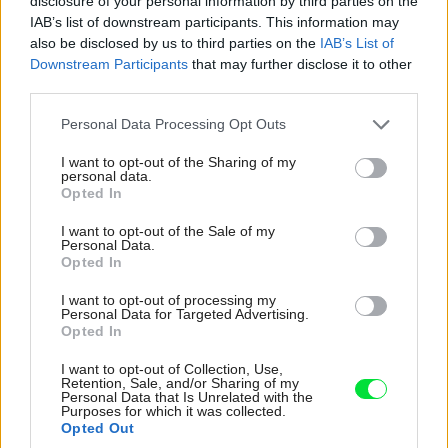
disclosure of your personal information by third parties on the
preto, že bola alebo ešte stále je módnym hitom, možno
IAB’s list of downstream participants. This information may
preto, že sa jej páči, lebo je živá. Do tohto priestoru sa
also be disclosed by us to third parties on the
IAB’s List of
rozhodne hodí a v kombinácii s bielou mu dodáva
Downstream Participants
that may further disclose it to other
third parties.
sviežosť, čistotu a moderný ráz.
Please note that this website/app uses one or more Google
Personal Data Processing Opt Outs
services and may gather and store information including but
Takmer všetko zariadenie je z obchodného domu IKEA.
not limited to your visit or usage behaviour. You may click to
I want to opt-out of the Sharing of my
Majiteľka si myslí, že u nás je problém zohnať štýlovejší
personal data.
grant or deny consent to Google and its third-party tags to
Opted In
nábytok za rozumnú cenu. Naproti tomu nábytok z IKEA
use your data for below specified purposes in below Google
consent section.
I want to opt-out of the Sale of my
má celkom dobrý dizajn a je rozhodne lacnejší. Možno, že
Personal Data.
nevydrží veľmi dlho, ale na takéto účely je celkom vhodný.
Opted In
I want to opt-out of processing my
Personal Data for Targeted Advertising.
Opted In
I want to opt-out of Collection, Use,
Retention, Sale, and/or Sharing of my
Personal Data that Is Unrelated with the
Purposes for which it was collected.
Opted Out