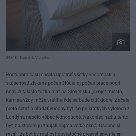
34348
Dominik Vlaheko
Postupom času chcela uplatniť všetky vedomosti a
skúsenosti získané počas štúdia aj počas práce popri
ňom. A takisto túžila mať na Slovensku „svoje“ miesto,
kam sa vždy môže vrátiť a kde sa bude cítiť dobre. Začala
preto šetriť a hľadať vhodný byt, čo pri krátkych výletoch z
Londýna nebolo vôbec jednoduché. Nakoniec našla tento
byt, na ktorom ju zaujali najmä veľké okná. Osobne si
myslí, že byt by mal byť dostatočné presvetlený, nielen