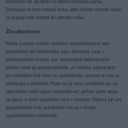
technickú niť. Aj obraz na stene maľovala sama.
Dominuje na ňom zelená farba, lebo chcela vytvoriť niečo,
čo prepojí celý interiér do jedného celku.
Zhodnotenie
Podľa Zuzany možno výsledok charakterizovať ako
kompaktný byt štúdiového typu. Otvorený, čistý, s
jednoduchými líniami, bez zbytočných dekoračných
prvkov, ktoré by priestor pohltili. Je vhodný zrejme skôr
pre mladších ľudí, ktorí sú spoločenskí, otvorení a radi sa
stretávajú s priateľmi. Preto sú aj zóny rozdelené tak, že
obyvatelia môžu spolu komunikovať, pričom jedni sedia
na gauči a druhí napríklad varia v kuchyni. Štýlový byt pre
dynamických ľudí, pre ktorých nie sú v živote
najdôležitejšie maličkosti.