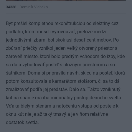
34338
Dominik Vlaheko
Byt prešiel kompletnou rekonštrukciou od elektriny cez
podlahu, ktorú museli vyrovnávať, pretože medzi
jednotlivými izbami bol skok asi desať centimetrov. Po
zbúraní priečky vznikol jeden veľký otvorený priestor a
zároveň miesto, ktoré bolo predtým vchodom do izby, kde
sa dala vybudovať posteľ s úložným priestorom a so
šatníkom. Doma si pripravila návrh, skicu na posteľ, ktorú
potom konzultovala s kamarátom stolárom, či sa to dá
zrealizovať podľa jej predstáv. Dalo sa. Takto vzniknutý
kút na spanie má iba minimálny prístup denného svetla.
Vďaka bielym stenám a natočeniu vstupu od postele k
oknu kút nie je až taký tmavý a je v ňom relatívne
dostatok svetla.