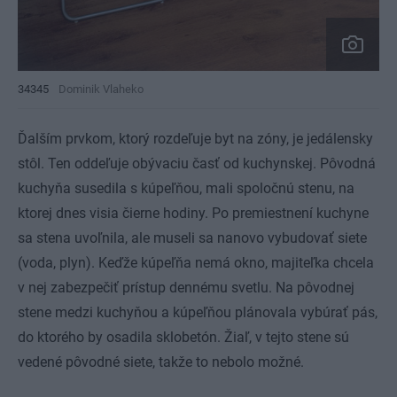
34345
Dominik Vlaheko
Ďalším prvkom, ktorý rozdeľuje byt na zóny, je jedálensky
stôl. Ten oddeľuje obývaciu časť od kuchynskej. Pôvodná
kuchyňa susedila s kúpeľňou, mali spoločnú stenu, na
ktorej dnes visia čierne hodiny. Po premiestnení kuchyne
sa stena uvoľnila, ale museli sa nanovo vybudovať siete
(voda, plyn). Keďže kúpeľňa nemá okno, majiteľka chcela
v nej zabezpečiť prístup dennému svetlu. Na pôvodnej
stene medzi kuchyňou a kúpeľňou plánovala vybúrať pás,
do ktorého by osadila sklobetón. Žiaľ, v tejto stene sú
vedené pôvodné siete, takže to nebolo možné.