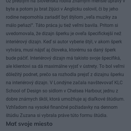
Už predtým na Slovensku robila známym menšie úpravy v
byte a potom ju brat žijúci v Anglicku oslovil, či by jeho
rodine nepomohla zariadiť byt štýlom „veľa muziky za
málo peňazí“. Táto práca ju tiež veľmi bavila. Pritom si
uvedomovala, že dizajn šperku je oveľa špecifickejší než
interiérový dizajn. Keď si autor vyberie štýl, v akom šperk
vytvára, musí nájsť aj človeka, ktorému sa daný šperk
bude páčiť. Interiérový dizajn má takisto svoje špecifiká,
ale klientovi sa dá maximálne vyjsť v ústrety. To bol veľmi
dôležitý podnet, prečo sa rozhodla prejsť z dizajnu šperku
na interiérový dizajn. V Londýne začala navštevovať KLC
School of Design so sídlom v Chelsea Harbour, jednu z
dobre známych škôl, ktorá umožňuje aj diaľkové štúdium.
Vzhľadom na vysoké finančné požiadavky na dennom
štúdiu Zuzana si vybrala práve túto formu štúdia.
Mať svoje miesto