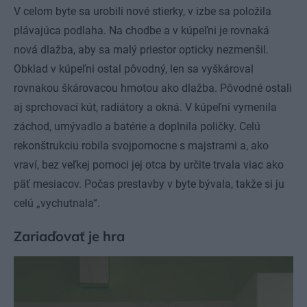
V celom byte sa urobili nové stierky, v izbe sa položila
plávajúca podlaha. Na chodbe a v kúpeľni je rovnaká
nová dlažba, aby sa malý priestor opticky nezmenšil.
Obklad v kúpeľni ostal pôvodný, len sa vyškároval
rovnakou škárovacou hmotou ako dlažba. Pôvodné ostali
aj sprchovací kút, radiátory a okná. V kúpeľni vymenila
záchod, umývadlo a batérie a doplnila poličky. Celú
rekonštrukciu robila svojpomocne s majstrami a, ako
vraví, bez veľkej pomoci jej otca by určite trvala viac ako
päť mesiacov. Počas prestavby v byte bývala, takže si ju
celú „vychutnala“.
Zariaďovať je hra