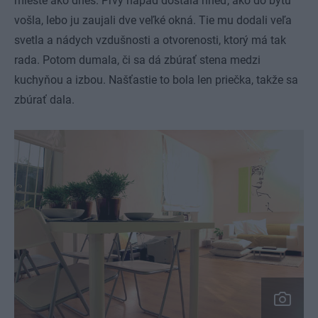
mieste ako dnes. Prvý nápad dostala hneď, ako do bytu
vošla, lebo ju zaujali dve veľké okná. Tie mu dodali veľa
svetla a nádych vzdušnosti a otvorenosti, ktorý má tak
rada. Potom dumala, či sa dá zbúrať stena medzi
kuchyňou a izbou. Našťastie to bola len priečka, takže sa
zbúrať dala.