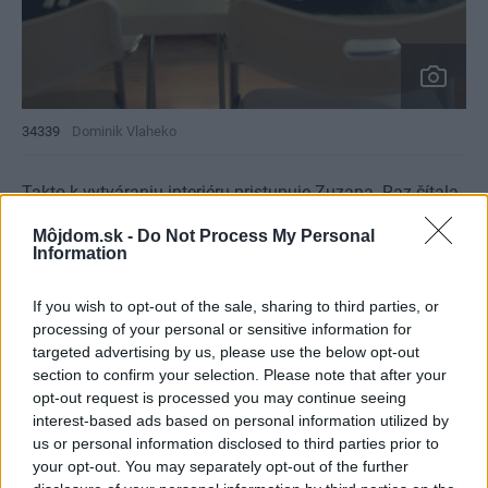
34339
Dominik Vlaheko
Takto k vytváraniu interiéru pristupuje Zuzana. Raz čítala,
že keď sa človek sťahuje do nového bytu, mal by v ňom
Môjdom.sk -
Do Not Process My Personal
aspoň dva-tri mesiace žiť bez nábytku, aby mal čas
Information
precítiť jeho atmosféru, a až potom ho zariaďovať.
If you wish to opt-out of the sale, sharing to third parties, or
processing of your personal or sensitive information for
Byt sa snažila zariadiť prakticky, ale nie drahým
targeted advertising by us, please use the below opt-out
nábytkom, lebo vedela, že pôjde na dlhší čas späť do
section to confirm your selection. Please note that after your
opt-out request is processed you may continue seeing
Anglicka a bude ho musieť prenajať. Asi by ju dosť
interest-based ads based on personal information utilized by
mrzelo, keby po návrate našla niečo zničené (nie že by ju
us or personal information disclosed to third parties prior to
to nemrzelo ani teraz). Zelená farba ju zaujala možno
your opt-out. You may separately opt-out of the further