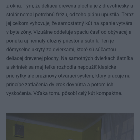
z okna. Tým, že deliaca drevená plocha je z drevotriesky a
stolár nemal potrebnú frézu, od toho plánu upustila. Teraz
jej celkom vyhovuje, že samostatný kút na spanie vytvára
v byte zóny. Vizuálne oddeľuje spaciu časť od obývacej a
ponúka aj nemalý úložný priestor a šatník. Ten je
dômyselne ukrytý za dvierkami, ktoré sú súčasťou
deliacej drevenej plochy. Na samotných dvierkach šatníka
a skriniek sa majiteľka rozhodla nepoužiť klasické
príchytky ale pružinový otvárací systém, ktorý pracuje na
princípe zatlačenia dvierok dovnútra a potom ich
vyskočenia. Vďaka tomu pôsobí celý kút kompaktne.