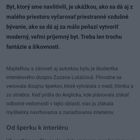
Byt, ktorý sme navštívili, je ukážkou, ako sa dá aj z
malého priestoru vyčarovať priestranné vzdušné
bývanie, ako sa dá aj za málo peňazí vytvoriť
moderný, veľmi príjemný byt. Treba len trochu
fantázie a šikovnosti.
Majiteľkou a zároveň aj autorkou bytu je študentka
interiérového dizajnu Zuzana Lukáčová. Pôvodne sa
venovala dizajnu šperkov, ktoré vytvárala z medi, hliníka a
zo striebra. Keď prišla do Anglicka, kde plánovala získať
odborné vedomosti v tejto oblasti, viac ju zlákala
myšlienka navrhovania a zariaďovania interiérov.
Od šperku k interiéru