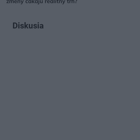
zmeny čakajú realitný trh?
Diskusia