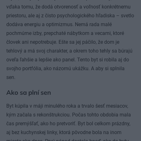
vďaka tomu, že dodá otvorenosť a voľnosť konkrétnemu
priestoru, ale aj z čisto psychologického hľadiska – svetlo
dodáva energiu a optimizmus. Nemá rada malé
pochmúrne izby, prepchaté nábytkom a vecami, ktoré
človek ani nepotrebuje. Ešte sa jej páčilo, že dom je
tehlový a má svoj charakter, a okrem toho tehly sa búrajú
oveľa ľahšie a lepšie ako panel. Tento byt si robila aj do
svojho portfólia, ako názornú ukážku. A aby si splnila
sen.
Ako sa plní sen
Byt kúpila v máji minulého roka a trvalo šesť mesiacov,
kým začala s rekonštrukciou. Počas tohto obdobia mala
čas premýšľať, ako ho pretvoriť. Byt bol celkom prázdny,
aj bez kuchynskej linky, ktorá pôvodne bola na inom