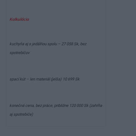
Kalkulácia
kuchyňa aj s jedálňou spolu – 27 058 Sk, bez
spotrebičov
spací kút – len materiál (jelša) 10 699 Sk
konečná cena, bez práce, približne 120 000 Sk (zahŕňa
aj spotrebiče)