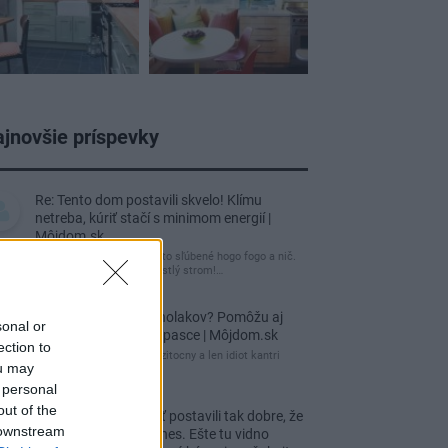
jnovšie príspevky
Re: Tento dom postavili skvelo! Klímu
netreba, kúriť stačí s minimom energií |
Môjdom.sk
tuctový barák, čakal som to sľúbené hogo fogo a nič.
Záhrada nuda, žiadny vzrastlý strom!…
Re: Ako sa zbaviť ucholakov? Pomôžu aj
sonal or
jednoduché domáce pasce | Môjdom.sk
ection to
blbeckovia, "ucholak" je uzitocny a len idiot kantri
ou may
uzitocny hmyz
 personal
out of the
Re: Vidiecku usadlosť postavili tak dobre, že
 downstream
domáceho chráni i dnes. Ešte tu vidno