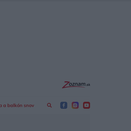
a a balkón snov