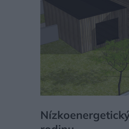
MÔJDOM
BÝVANIE
Nízkoenergetick