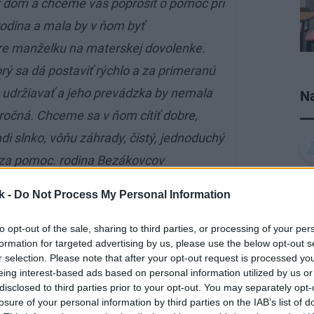
ný dom a chceme vás poprosiť o pomoc pri
rodina a mala by v ňom byť
e manželku na materskej dovolenke.
rý sa dá postaviť rýchlo a za primeranú
 udržiavať a jeho prevádzka by nemala
Na
áročná. Chceme sa v ňom cítiť dobre,
 slnko, vôňu záhrady, čistý, jednoduchý
e za pomoc. rodina Bezákovcov
k -
Do Not Process My Personal Information
to opt-out of the sale, sharing to third parties, or processing of your per
formation for targeted advertising by us, please use the below opt-out s
r selection. Please note that after your opt-out request is processed y
eing interest-based ads based on personal information utilized by us or
disclosed to third parties prior to your opt-out. You may separately opt-
losure of your personal information by third parties on the IAB’s list of