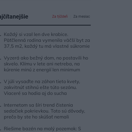
jčítanejšie
Za týždeň
Za mesiac
Každý si vzal len dve krabice.
Päťčlenná rodina vymenila väčší byt za
37,5 m2, každý tu má vlastné súkromie
Vyzerá ako bežný dom, no postavili ho
skvelo. Klímu v lete ani netreba, na
kúrenie minú z energií len minimum
V júli vysaďte na záhon tieto kvety,
zakvitnúť stihnú ešte túto sezónu.
Viaceré sa hodia aj do sucha
Internetom sa šíri trend čistenia
sedačiek pokrievkou. Toto sú dôvody,
prečo by ste ho skúšať nemali
Riešime bazén na malý pozemok: S