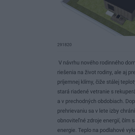
291820
V návrhu nového rodinného domu
riešenia na život rodiny, ale aj p
príjemnej klímy, čiže stálej teplo
stará riadené vetranie s rekupe
a v prechodných obdobiach. Dopĺ
prehrievaniu sa v lete izby chrá
obnoviteľné zdroje energií, čím 
energie. Teplo na podlahové vyk