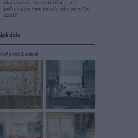
akými rozmermi a rátať a prečo
potrebujete viac miesta, ako sa môže
zdať?
špirácie
chyňa
,
textil
,
zelená