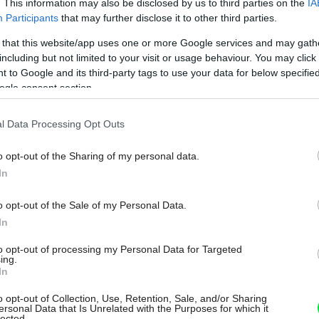
. This information may also be disclosed by us to third parties on the
IA
Participants
that may further disclose it to other third parties.
 that this website/app uses one or more Google services and may gath
including but not limited to your visit or usage behaviour. You may click 
 to Google and its third-party tags to use your data for below specifi
ogle consent section.
l Data Processing Opt Outs
počíva vo využití slnečného svetla na
o opt-out of the Sharing of my personal data.
In
livých izieb v zime a počas prechodných
seň. Dom je orientovaný na južnú stranu,
o opt-out of the Sale of my Personal Data.
 sú na severe, spálňa na východnej strane
In
enú terasu na rannú kávu.
to opt-out of processing my Personal Data for Targeted
ing.
In
o opt-out of Collection, Use, Retention, Sale, and/or Sharing
ersonal Data that Is Unrelated with the Purposes for which it
lected.