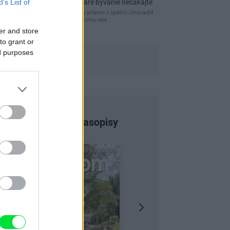
B’s List of
kamenné múry, no staré bývanie nečakajte
čakám kedy budú wc misy priamo v spálni! Umývadlá
už sú štandardom! Tu niekomu ebe…
er and store
to grant or
ed purposes
Najnovšie časopisy