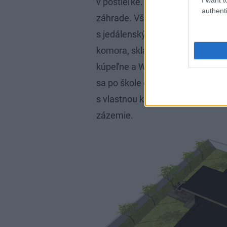
v postieľke. Z pracovne vidíte na
authenti
záhrade. Všetko máte pod kontro
s jedálenským stolom na spoločné
komora, sklad a servisný priest
kúpeľne a WC k detskej izbe je ok
sa po škole osamostatnia a odídu
s vlastnou kúpeľňou, aby sa sem
zázemie.