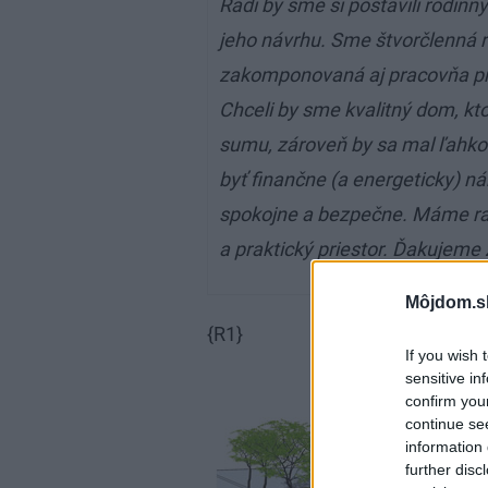
Radi by sme si postavili rodin
jeho návrhu. Sme štvorčlenná 
zakomponovaná aj pracovňa pr
Chceli by sme kvalitný dom, kto
sumu, zároveň by sa mal ľahko
byť finančne (a energeticky) n
spokojne a bezpečne. Máme radi
a praktický priestor. Ďakujem
Môjdom.s
{R1}
If you wish 
sensitive in
confirm you
continue se
information 
further disc