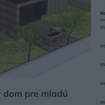
Na
ý dom pre mladú