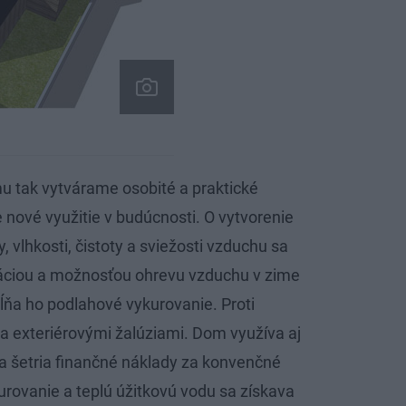
 tak vytvárame osobité a praktické
re nové využitie v budúcnosti. O vytvorenie
ty, vlhkosti, čistoty a sviežosti vzduchu sa
ráciou a možnosťou ohrevu vzduchu v zime
ňa ho podlahové vykurovanie. Proti
nia exteriérovými žalúziami. Dom využíva aj
sa šetria finančné náklady za konvenčné
urovanie a teplú úžitkovú vodu sa získava