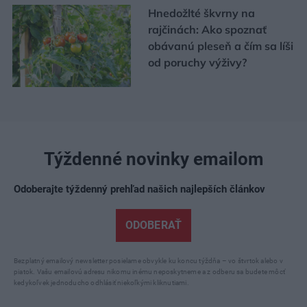
Hnedožlté škvrny na
rajčinách: Ako spoznať
obávanú pleseň a čím sa líši
od poruchy výživy?
Týždenné novinky emailom
Odoberajte týždenný prehľad našich najlepších článkov
ODOBERAŤ
Bezplatný emailový newsletter posielame obvykle ku koncu týždňa – vo štvrtok alebo v
piatok. Vašu emailovú adresu nikomu inému neposkytneme a z odberu sa budete môcť
kedykoľvek jednoducho odhlásiť niekoľkými kliknutiami.