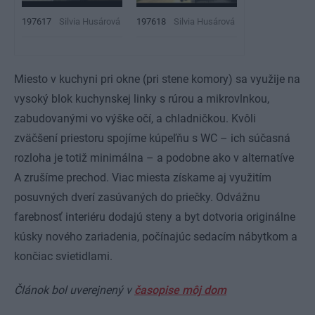
197617
Silvia Husárová
197618
Silvia Husárová
Miesto v kuchyni pri okne (pri stene komory) sa využije na
vysoký blok kuchynskej linky s rúrou a mikrovlnkou,
zabudovanými vo výške očí, a chladničkou. Kvôli
zväčšení priestoru spojíme kúpeľňu s WC – ich súčasná
rozloha je totiž minimálna – a podobne ako v alternatíve
A zrušíme prechod. Viac miesta získame aj využitím
posuvných dverí zasúvaných do priečky. Odvážnu
farebnosť interiéru dodajú steny a byt dotvoria originálne
kúsky nového zariadenia, počínajúc sedacím nábytkom a
končiac svietidlami.
Článok bol uverejnený v
časopise môj dom