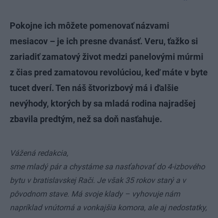
Pokojne ich môžete pomenovať názvami
mesiacov – je ich presne dvanásť. Veru, ťažko si
zariadiť zamatový život medzi panelovými múrmi
z čias pred zamatovou revolúciou, keď máte v byte
tucet dverí. Ten náš štvorizbový má i ďalšie
nevýhody, ktorých by sa mladá rodina najradšej
zbavila predtým, než sa doň nasťahuje.
Vážená redakcia,
sme mladý pár a chystáme sa nasťahovať do 4-izbového
bytu v bratislavskej Rači. Je však 35 rokov starý a v
pôvodnom stave. Má svoje klady – vyhovuje nám
napríklad vnútorná a vonkajšia komora, ale aj nedostatky,