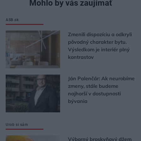
Mohlo by vás zaujímať
ASB.sk
Zmenili dispozíciu a odkryli
pôvodný charakter bytu.
Výsledkom je interiér plný
kontrastov
Ján Palenčár: Ak neurobíme
zmeny, stále budeme
najhorší v dostupnosti
bývania
Urob si sám
Výborný broskyňový džem