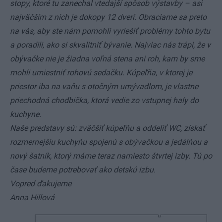
stopy, ktoré tu zanechal vtedajší spôsob výstavby – asi
najväčším z nich je dokopy 12 dverí. Obraciame sa preto
na vás, aby ste nám pomohli vyriešiť problémy tohto bytu
a poradili, ako si skvalitniť bývanie. Najviac nás trápi, že v
obývačke nie je žiadna voľná stena ani roh, kam by sme
mohli umiestniť rohovú sedačku. Kúpeľňa, v ktorej je
priestor iba na vaňu s otočným umývadlom, je vlastne
priechodná chodbička, ktorá vedie zo vstupnej haly do
kuchyne.
Naše predstavy sú: zväčšiť kúpeľňu a oddeliť WC, získať
rozmernejšiu kuchyňu spojenú s obývačkou a jedálňou a
nový šatník, ktorý máme teraz namiesto štvrtej izby. Tú po
čase budeme potrebovať ako detskú izbu.
Vopred ďakujeme
Anna Hillová