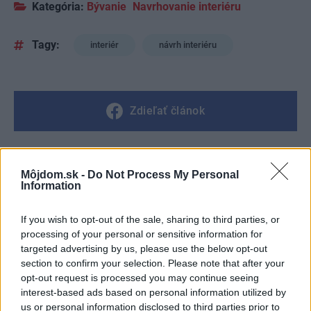
Kategória:
Bývanie
Navrhovanie interiéru
Tagy:
interiér
návrh interiéru
Zdieľať článok
Môjdom.sk -
Do Not Process My Personal
Pozrite si viac
Information
If you wish to opt-out of the sale, sharing to third parties, or
processing of your personal or sensitive information for
targeted advertising by us, please use the below opt-out
section to confirm your selection. Please note that after your
opt-out request is processed you may continue seeing
interest-based ads based on personal information utilized by
us or personal information disclosed to third parties prior to