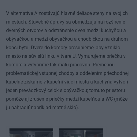
V alternatíve A zostávajú hlavné deliace steny na svojich
miestach. Stavebné úpravy sa obmedzujú na rozšírenie
dverných otvorov a odstránenie dverí medzi kuchyňou a
obývačkou a medzi obývačkou a chodbičkou na druhom
konci bytu. Dvere do komory presunieme, aby vzniklo
miesto na súvislú linku v tvare U. Vymurujeme priečku v
komore a vytvoríme tak malú práčovňu. Premenou
problematickej vstupnej chodby a oddelením priechodnej
kúpelne získame v kúpeľni viac miesta a kuchyňa vytvorí
jeden prevádzkový celok s obývačkou; tomuto priestoru
pomôže aj zrušenie priečky medzi kúpeľňou a WC (môže
ju nahradiť napríklad matné sklo).