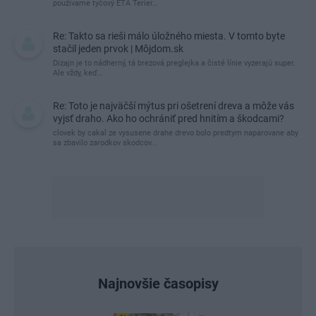
používame tyčový ETA Terier…
Re: Takto sa rieši málo úložného miesta. V tomto byte
stačil jeden prvok | Môjdom.sk
Dizajn je to nádherný, tá brezová preglejka a čisté línie vyzerajú super.
Ale vždy, keď…
Re: Toto je najväčší mýtus pri ošetrení dreva a môže vás
vyjsť draho. Ako ho ochrániť pred hnitím a škodcami?
clovek by cakal ze vysusene drahe drevo bolo predtym naparovane aby
sa zbavilo zarodkov skodcov...
Najnovšie časopisy