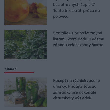
bez otravných šupiek?
Tento trik skráti prácu na
polovicu
5 trvaliek s panašovanými
listami, ktoré dodajú vášmu
záhonu celosezónny šmrnc
Záhrada
Recept na rýchlokvasené
uhorky: Pridajte toto zo
záhradky pre dokonale
chrumkavý výsledok