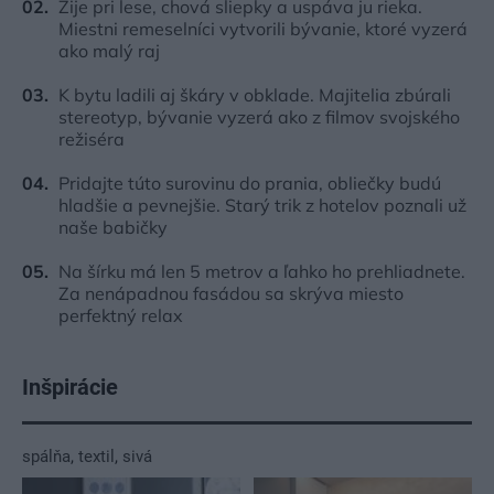
Žije pri lese, chová sliepky a uspáva ju rieka.
Miestni remeselníci vytvorili bývanie, ktoré vyzerá
ako malý raj
K bytu ladili aj škáry v obklade. Majitelia zbúrali
stereotyp, bývanie vyzerá ako z filmov svojského
režiséra
Pridajte túto surovinu do prania, obliečky budú
hladšie a pevnejšie. Starý trik z hotelov poznali už
naše babičky
Na šírku má len 5 metrov a ľahko ho prehliadnete.
Za nenápadnou fasádou sa skrýva miesto
perfektný relax
Inšpirácie
spálňa
,
textil
,
sivá