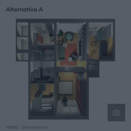
Alternatíva A
197612
Silvia Husárová