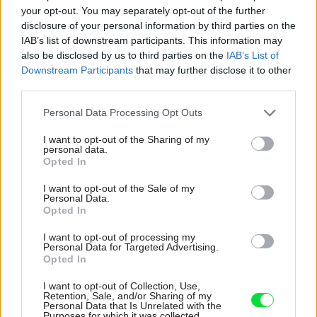
your opt-out. You may separately opt-out of the further
disclosure of your personal information by third parties on the
IAB’s list of downstream participants. This information may
also be disclosed by us to third parties on the
IAB’s List of
Downstream Participants
that may further disclose it to other
third parties.
Please note that this website/app uses one or more Google
Personal Data Processing Opt Outs
4 domáce triky, ako otvoriť fľašu vína aj
services and may gather and store information including but
bez vývrtky. Stačí pár vecí, ktoré už máte
not limited to your visit or usage behaviour. You may click to
I want to opt-out of the Sharing of my
personal data.
doma (video)
grant or deny consent to Google and its third-party tags to
Opted In
use your data for below specified purposes in below Google
consent section.
I want to opt-out of the Sale of my
Personal Data.
Opted In
I want to opt-out of processing my
Personal Data for Targeted Advertising.
Opted In
I want to opt-out of Collection, Use,
Retention, Sale, and/or Sharing of my
Personal Data that Is Unrelated with the
Purposes for which it was collected.