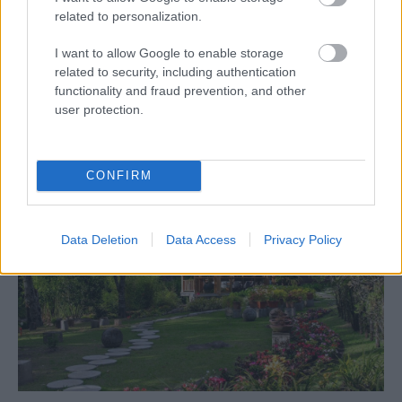
related to personalization.
I want to allow Google to enable storage
Ako vybrať dlažbu na záhrady: ktorý
related to security, including authentication
materiál vydrží záťaž, ktorý môže kĺzať a
functionality and fraud prevention, and other
user protection.
pri čom rátať s častou údržbou?
CONFIRM
Data Deletion
Data Access
Privacy Policy