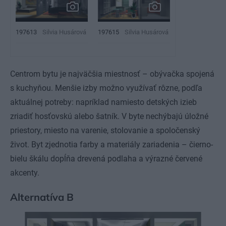
197613
Silvia Husárová
197615
Silvia Husárová
Centrom bytu je najväčšia miestnosť – obývačka spojená
s kuchyňou. Menšie izby možno využívať rôzne, podľa
aktuálnej potreby: napríklad namiesto detských izieb
zriadiť hosťovskú alebo šatník. V byte nechýbajú úložné
priestory, miesto na varenie, stolovanie a spoločenský
život. Byt zjednotia farby a materiály zariadenia – čierno-
bielu škálu dopĺňa drevená podlaha a výrazné červené
akcenty.
Alternatíva B