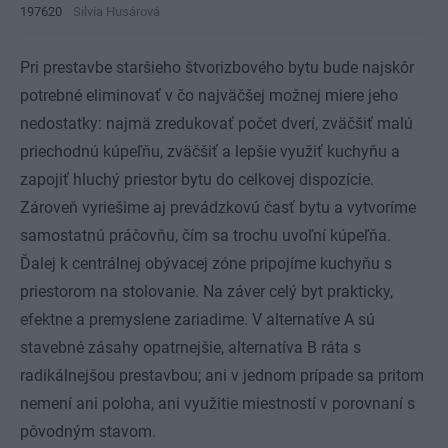
197620
Silvia Husárová
Pri prestavbe staršieho štvorizbového bytu bude najskôr
potrebné eliminovať v čo najväčšej možnej miere jeho
nedostatky: najmä zredukovať počet dverí, zväčšiť malú
priechodnú kúpeľňu, zväčšiť a lepšie využiť kuchyňu a
zapojiť hluchý priestor bytu do celkovej dispozície.
Zároveň vyriešime aj prevádzkovú časť bytu a vytvoríme
samostatnú práčovňu, čím sa trochu uvoľní kúpeľňa.
Ďalej k centrálnej obývacej zóne pripojíme kuchyňu s
priestorom na stolovanie. Na záver celý byt prakticky,
efektne a premyslene zariadime. V alternatíve A sú
stavebné zásahy opatrnejšie, alternatíva B ráta s
radikálnejšou prestavbou; ani v jednom prípade sa pritom
nemení ani poloha, ani využitie miestností v porovnaní s
pôvodným stavom.