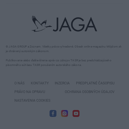
© JAGA GROUP a Zoznam. Všetky práva vyhradené. Obsah online magazínu Môjdom.sk
je chránený autorským zákonom.
Publikovanie alebo ďalšie šírenie správ zo zdrojov TASR je bez predchádzajúceho
písomného súhlasu TASR porušením autorského zákona.
O NÁS
KONTAKTY
INZERCIA
PREDPLATNÉ ČASOPISU
PRÁVO NA OPRAVU
OCHRANA OSOBNÝCH ÚDAJOV
NASTAVENIA COOKIES