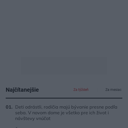
Najčítanejšie
Za týždeň
Za mesiac
Deti odrástli, rodičia majú bývanie presne podľa
seba. V novom dome je všetko pre ich život i
návštevy vnúčat