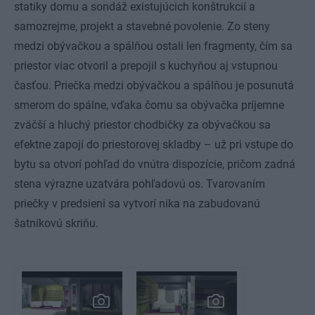
statiky domu a sondáž existujúcich konštrukcií a
samozrejme, projekt a stavebné povolenie. Zo steny
medzi obývačkou a spálňou ostali len fragmenty, čím sa
priestor viac otvoril a prepojil s kuchyňou aj vstupnou
časťou. Priečka medzi obývačkou a spálňou je posunutá
smerom do spálne, vďaka čomu sa obývačka príjemne
zväčší a hluchý priestor chodbičky za obývačkou sa
efektne zapojí do priestorovej skladby – už pri vstupe do
bytu sa otvorí pohľad do vnútra dispozície, pričom zadná
stena výrazne uzatvára pohľadovú os. Tvarovaním
priečky v predsieni sa vytvorí nika na zabudovanú
šatníkovú skriňu.