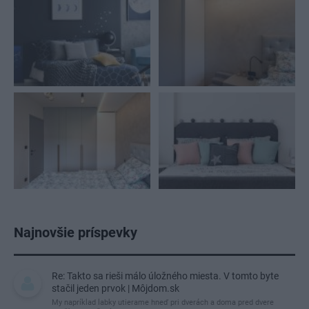
Najnovšie príspevky
Re: Takto sa rieši málo úložného miesta. V tomto byte
stačil jeden prvok | Môjdom.sk
My napríklad labky utierame hneď pri dverách a doma pred dvere