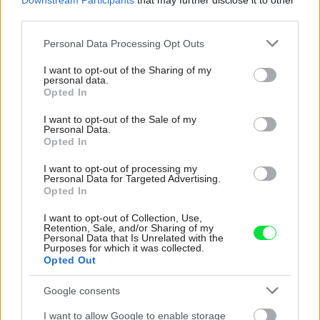
Downstream Participants
that may further disclose it to other
third parties.
Please note that this website/app uses one or more Google
Personal Data Processing Opt Outs
services and may gather and store information including but
not limited to your visit or usage behaviour. You may click to
I want to opt-out of the Sharing of my
personal data.
grant or deny consent to Google and its third-party tags to
Opted In
use your data for below specified purposes in below Google
consent section.
I want to opt-out of the Sale of my
Personal Data.
Opted In
I want to opt-out of processing my
Personal Data for Targeted Advertising.
Opted In
I want to opt-out of Collection, Use,
Retention, Sale, and/or Sharing of my
Personal Data that Is Unrelated with the
Purposes for which it was collected.
Pridajte túto surovinu do prania, obliečky
Opted Out
budú hladšie a pevnejšie. Starý trik z
hotelov poznali už naše babičky
Google consents
I want to allow Google to enable storage