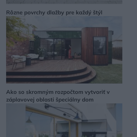
Rôzne povrchy dlažby pre každý štýl
Ako so skromným rozpočtom vytvoriť v
záplavovej oblasti špeciálny dom