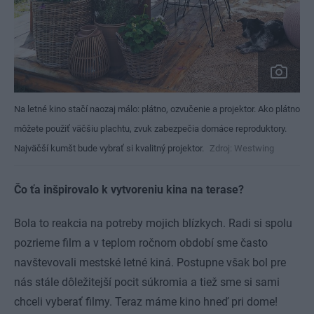
Na letné kino stačí naozaj málo: plátno, ozvučenie a projektor. Ako plátno
môžete použiť väčšiu plachtu, zvuk zabezpečia domáce reproduktory.
Najväčší kumšt bude vybrať si kvalitný projektor.
Zdroj: Westwing
Čo ťa inšpirovalo k vytvoreniu kina na terase?
Bola to reakcia na potreby mojich blízkych. Radi si spolu
pozrieme film a v teplom ročnom období sme často
navštevovali mestské letné kiná. Postupne však bol pre
nás stále dôležitejší pocit súkromia a tiež sme si sami
chceli vyberať filmy. Teraz máme kino hneď pri dome!