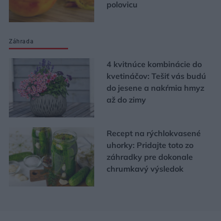
polovicu
Záhrada
4 kvitnúce kombinácie do
kvetináčov: Tešiť vás budú
do jesene a nakŕmia hmyz
až do zimy
Recept na rýchlokvasené
uhorky: Pridajte toto zo
záhradky pre dokonale
chrumkavý výsledok