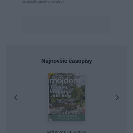
sa zbavilo zarodkov skodcov...
Najnovšie časopisy
Urob si sám 6/2026