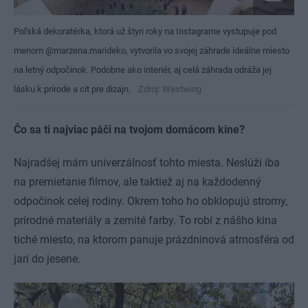
Poľská dekoratérka, ktorá už štyri roky na Instagrame vystupuje pod
menom @marzena.marideko, vytvorila vo svojej záhrade ideálne miesto
na letný odpočinok. Podobne ako interiér, aj celá záhrada odráža jej
lásku k prírode a cit pre dizajn.
Zdroj: Westwing
Čo sa ti najviac páči na tvojom domácom kine?
Najradšej mám univerzálnosť tohto miesta. Neslúži iba
na premietanie filmov, ale taktiež aj na každodenný
odpočinok celej rodiny. Okrem toho ho obklopujú stromy,
prírodné materiály a zemité farby. To robí z nášho kina
tiché miesto, na ktorom panuje prázdninová atmosféra od
jari do jesene.