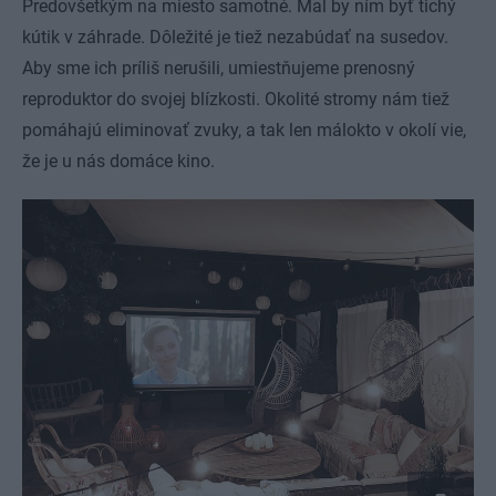
Predovšetkým na miesto samotné. Mal by ním byť tichý
kútik v záhrade. Dôležité je tiež nezabúdať na susedov.
Aby sme ich príliš nerušili, umiestňujeme prenosný
reproduktor do svojej blízkosti. Okolité stromy nám tiež
pomáhajú eliminovať zvuky, a tak len málokto v okolí vie,
že je u nás domáce kino.