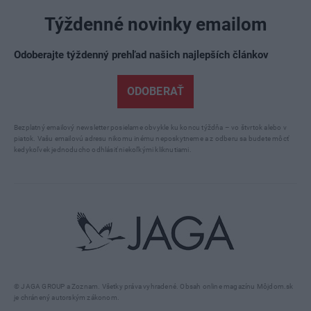
Týždenné novinky emailom
Odoberajte týždenný prehľad našich najlepších článkov
ODOBERAŤ
Bezplatný emailový newsletter posielame obvykle ku koncu týždňa – vo štvrtok alebo v
piatok. Vašu emailovú adresu nikomu inému neposkytneme a z odberu sa budete môcť
kedykoľvek jednoducho odhlásiť niekoľkými kliknutiami.
© JAGA GROUP a Zoznam. Všetky práva vyhradené. Obsah online magazínu Môjdom.sk
je chránený autorským zákonom.