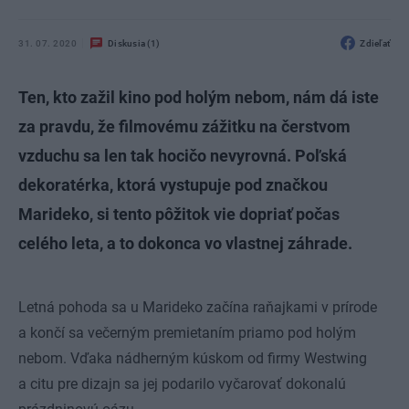
31. 07. 2020
Diskusia (1)
Zdieľať
Ten, kto zažil kino pod holým nebom, nám dá iste
za pravdu, že filmovému zážitku na čerstvom
vzduchu sa len tak hocičo nevyrovná. Poľská
dekoratérka, ktorá vystupuje pod značkou
Marideko, si tento pôžitok vie dopriať počas
celého leta, a to dokonca vo vlastnej záhrade.
Letná pohoda sa u Marideko začína raňajkami v prírode
a končí sa večerným premietaním priamo pod holým
nebom. Vďaka nádherným kúskom od firmy Westwing
a citu pre dizajn sa jej podarilo vyčarovať dokonalú