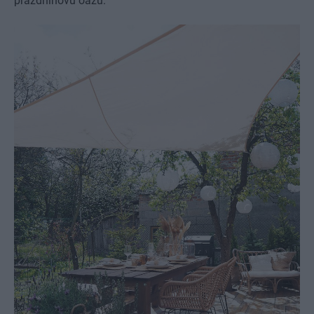
prázdninovú oázu.