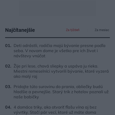
Najčítanejšie
Za týždeň
Za mesiac
Deti odrástli, rodičia majú bývanie presne podľa
seba. V novom dome je všetko pre ich život i
návštevy vnúčat
Žije pri lese, chová sliepky a uspáva ju rieka.
Miestni remeselníci vytvorili bývanie, ktoré vyzerá
ako malý raj
Pridajte túto surovinu do prania, obliečky budú
hladšie a pevnejšie. Starý trik z hotelov poznali už
naše babičky
4 domáce triky, ako otvoriť fľašu vína aj bez
vývrtky. Stačí pár vecí, ktoré už máte doma