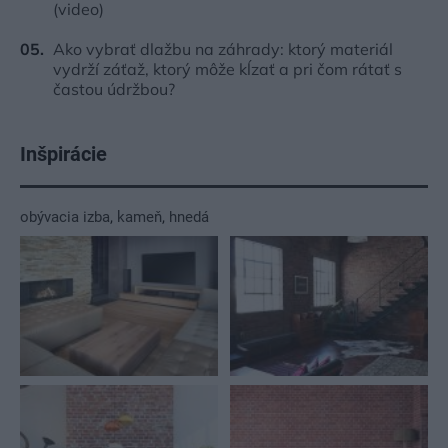
(video)
Ako vybrať dlažbu na záhrady: ktorý materiál
vydrží záťaž, ktorý môže kĺzať a pri čom rátať s
častou údržbou?
Inšpirácie
obývacia izba
,
kameň
,
hnedá