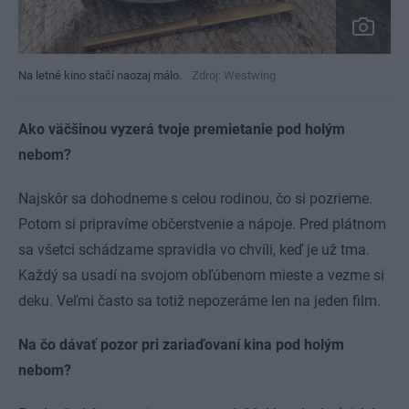
Na letné kino stačí naozaj málo.
Zdroj: Westwing
Ako väčšinou vyzerá tvoje premietanie pod holým
nebom?
Najskôr sa dohodneme s celou rodinou, čo si pozrieme.
Potom si pripravíme občerstvenie a nápoje. Pred plátnom
sa všetci schádzame spravidla vo chvíli, keď je už tma.
Každý sa usadí na svojom obľúbenom mieste a vezme si
deku. Veľmi často sa totiž nepozeráme len na jeden film.
Na čo dávať pozor pri zariaďovaní kina pod holým
nebom?