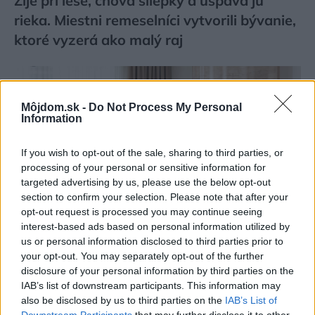
Žije pri lese, chová sliepky a uspáva ju
rieka. Miestni remeselníci vytvorili bývanie,
ktoré vyzerá ako malý raj
Môjdom.sk -
Do Not Process My Personal
Information
If you wish to opt-out of the sale, sharing to third parties, or
processing of your personal or sensitive information for
targeted advertising by us, please use the below opt-out
section to confirm your selection. Please note that after your
opt-out request is processed you may continue seeing
interest-based ads based on personal information utilized by
us or personal information disclosed to third parties prior to
your opt-out. You may separately opt-out of the further
disclosure of your personal information by third parties on the
Kedysi boli veľkým trendom, dnes sa im
IAB’s list of downstream participants. This information may
radšej vyhnite. Týchto 7 vecí robí vašu
also be disclosed by us to third parties on the
IAB’s List of
obývačku zastaralou