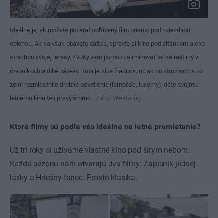
Ideálne je, ak môžete pozerať obľúbený film priamo pod hviezdnou
oblohou. Ak sa však obávate dažďa, spravte si kino pod altánkom alebo
strechou svojej terasy. Zvuky vám pomôžu eliminovať veľké rastliny v
črepníkoch a dlhé závesy. Tma je síce žiaduca, no ak po stromoch a po
zemi rozmiestnite drobné osvetlenie (lampáše, lucerny), dáte svojmu
letnému kinu ten pravý šmrnc.
Zdroj: Westwing
Ktoré filmy sú podľa vás ideálne na letné premietanie?
Už tri roky si užívame vlastné kino pod šírym nebom.
Každú sezónu nám otvárajú dva filmy: Zápisník jednej
lásky a Hriešny tanec. Prosto klasika.