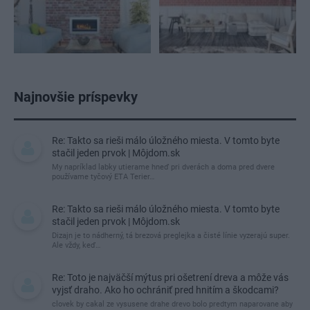
Najnovšie príspevky
Re: Takto sa rieši málo úložného miesta. V tomto byte
stačil jeden prvok | Môjdom.sk
My napríklad labky utierame hneď pri dverách a doma pred dvere
používame tyčový ETA Terier…
Re: Takto sa rieši málo úložného miesta. V tomto byte
stačil jeden prvok | Môjdom.sk
Dizajn je to nádherný, tá brezová preglejka a čisté línie vyzerajú super.
Ale vždy, keď…
Re: Toto je najväčší mýtus pri ošetrení dreva a môže vás
vyjsť draho. Ako ho ochrániť pred hnitím a škodcami?
clovek by cakal ze vysusene drahe drevo bolo predtym naparovane aby