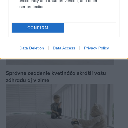
functionality and fraud prevention, and other
user protection.
CONFIRM
Data Deletion
Data Access
Privacy Policy
Správne osadenie kvetináča skrášli vašu
záhradu aj v zime