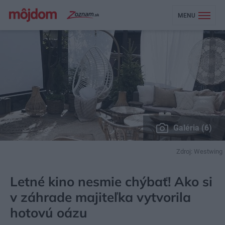
MENU
Galéria (6)
Zdroj: Westwing
MÔJDOM
BÝVANIE
RELAX
Letné kino nesmie chýbať! Ako si
v záhrade majiteľka vytvorila
hotovú oázu