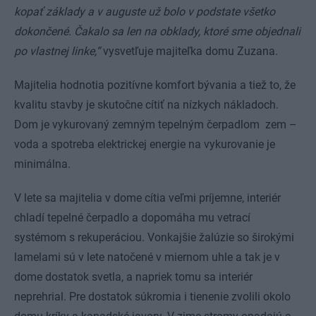
kopať základy a v auguste už bolo v podstate všetko
dokončené. Čakalo sa len na obklady, ktoré sme objednali
po vlastnej linke,“
vysvetľuje majiteľka domu Zuzana.
Majitelia hodnotia pozitívne komfort bývania a tiež to, že
kvalitu stavby je skutočne cítiť na nízkych nákladoch.
Dom je vykurovaný zemným tepelným čerpadlom zem –
voda a spotreba elektrickej energie na vykurovanie je
minimálna.
V lete sa majitelia v dome cítia veľmi príjemne, interiér
chladí tepelné čerpadlo a dopomáha mu vetrací
systémom s rekuperáciou. Vonkajšie žalúzie so širokými
lamelami sú v lete natočené v miernom uhle a tak je v
dome dostatok svetla, a napriek tomu sa interiér
neprehrial. Pre dostatok súkromia i tienenie zvolili okolo