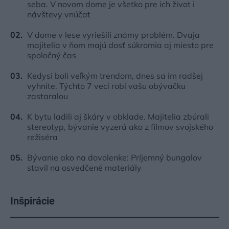
seba. V novom dome je všetko pre ich život i
návštevy vnúčat
V dome v lese vyriešili známy problém. Dvaja
majitelia v ňom majú dosť súkromia aj miesto pre
spoločný čas
Kedysi boli veľkým trendom, dnes sa im radšej
vyhnite. Týchto 7 vecí robí vašu obývačku
zastaralou
K bytu ladili aj škáry v obklade. Majitelia zbúrali
stereotyp, bývanie vyzerá ako z filmov svojského
režiséra
Bývanie ako na dovolenke: Príjemný bungalov
stavil na osvedčené materiály
Inšpirácie