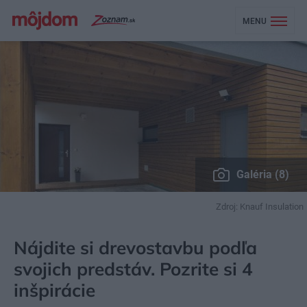
MENU
Galéria (8)
Zdroj: Knauf Insulation
MÔJDOM
EKOBÝVANIE
STAVBA
Nájdite si drevostavbu podľa
svojich predstáv. Pozrite si 4
inšpirácie