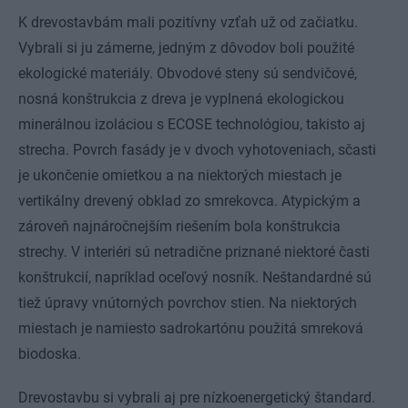
K drevostavbám mali pozitívny vzťah už od začiatku.
Vybrali si ju zámerne, jedným z dôvodov boli použité
ekologické materiály. Obvodové steny sú sendvičové,
nosná konštrukcia z dreva je vyplnená ekologickou
minerálnou izoláciou s ECOSE technológiou, takisto aj
strecha. Povrch fasády je v dvoch vyhotoveniach, sčasti
je ukončenie omietkou a na niektorých miestach je
vertikálny drevený obklad zo smrekovca. Atypickým a
zároveň najnáročnejším riešením bola konštrukcia
strechy. V interiéri sú netradične priznané niektoré časti
konštrukcií, napríklad oceľový nosník. Neštandardné sú
tiež úpravy vnútorných povrchov stien. Na niektorých
miestach je namiesto sadrokartónu použitá smreková
biodoska.
Drevostavbu si vybrali aj pre nízkoenergetický štandard.