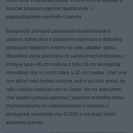
domu kríky a kanadské javory. V zime stromy opadajú a
domček inkasuje príjemné tepelné zisky z
popoludňajšieho slnečného žiarenia.
Energetický štandard zabezpečila kvalitná tepelná
izolácia, dobré okná s izolačnými trojsklami a dôkladná
eliminácia tepelných mostov na celej „obálke“ domu.
Obvodová stena pozostáva zo sendvičovej konštrukcie, v
ktorej je spolu 40 cm izolácie, z toho 20 cm ekologickej
minerálnej vlny vo vnútri steny a 22 cm zvonka.
„Keď sme
tam dávali takú hrúbku izolácie, známi sa nám smiali, že
takú izoláciu nedávajú ani na Orave. Ale my sme chceli
mať tepelnú pohodu poistenú,“
spomína majiteľka domu.
Vnútorné priečky sú sadrokartónové s izoláciou z
ekologickej minerálnej vlny ECOSE a vytvárajú dobrú
akustickú pohodu.