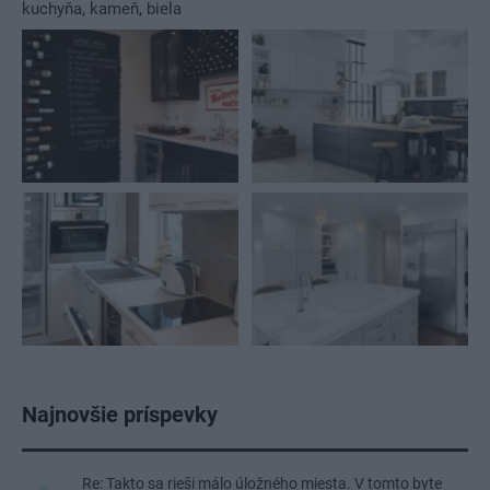
kuchyňa
,
kameň
,
biela
Najnovšie príspevky
Re: Takto sa rieši málo úložného miesta. V tomto byte