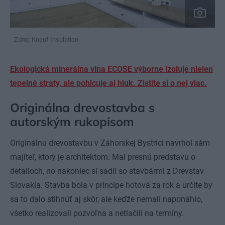
Zdroj: Knauf Insulation
Ekologická minerálna vlna ECOSE výborne izoluje nielen
tepelné straty, ale pohlcuje aj hluk. Zistite si o nej viac.
Originálna drevostavba s
autorským rukopisom
Originálnu drevostavbu v Záhorskej Bystrici navrhol sám
majiteľ, ktorý je architektom. Mal presnú predstavu o
detailoch, no nakoniec si sadli so stavbármi z Drevstav
Slovakia. Stavba bola v princípe hotová za rok a určite by
sa to dalo stihnúť aj skôr, ale keďže nemali naponáhlo,
všetko realizovali pozvoľna a netlačili na termíny.