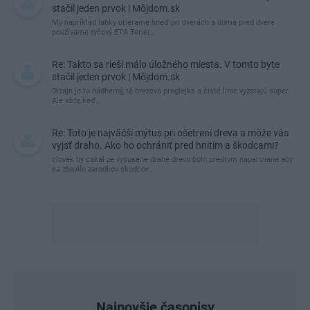
stačil jeden prvok | Môjdom.sk
My napríklad labky utierame hneď pri dverách a doma pred dvere
používame tyčový ETA Terier…
Re: Takto sa rieši málo úložného miesta. V tomto byte
stačil jeden prvok | Môjdom.sk
Dizajn je to nádherný, tá brezová preglejka a čisté línie vyzerajú super.
Ale vždy, keď…
Re: Toto je najväčší mýtus pri ošetrení dreva a môže vás
vyjsť draho. Ako ho ochrániť pred hnitím a škodcami?
clovek by cakal ze vysusene drahe drevo bolo predtym naparovane aby
sa zbavilo zarodkov skodcov...
Najnovšie časopisy