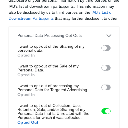
disclosure of your personal information by third parties on the
Majitelia drevostavby v Banskej Štiavnici chceli
IAB’s list of downstream participants. This information may
also be disclosed by us to third parties on the
IAB’s List of
ekologický dom, ktorého steny by nezaberali príliš veľa
Downstream Participants
that may further disclose it to other
priestoru z pôdorysu. Ich blízky vzťah k prírodným
third parties.
materiálom sa premietol aj do interiéru, ktorý očarí
Please note that this website/app uses one or more Google
Personal Data Processing Opt Outs
každého milovníka glamour štýlu.
„Išlo nám hlavne o
services and may gather and store information including but
úzke obvodové a vnútorné steny, rýchlosť výstavby,
not limited to your visit or usage behaviour. You may click to
I want to opt-out of the Sharing of my
personal data.
grant or deny consent to Google and its third-party tags to
prírodné materiály a nízke tepelné straty,“
hovorí majiteľ
Opted In
use your data for below specified purposes in below Google
Michal.
consent section.
I want to opt-out of the Sale of my
Personal Data.
Opted In
Dom má difúzne otvorenú konštrukciu, ktorá dobre
prepúšťa pary, takže sa vlhkosť nezráža na stenách a
I want to opt-out of processing my
Personal Data for Targeted Advertising.
netvoria sa žiadne plesne. V zime je výhodou, že aj
Opted In
napriek nízkym teplotám slniečko pekne vyhreje
I want to opt-out of Collection, Use,
miestnosti a tepelné straty sú minimálne. O záľube v
Retention, Sale, and/or Sharing of my
Personal Data that Is Unrelated with the
prírodných materiáloch svedčí nielen obálka domu s
Purposes for which it was collected.
Opted Out
malebnou verandou a tehličkovými lícovkami, ale aj celý