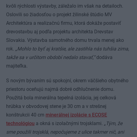
kvôli rýchlosti výstavby, záležalo im však na detailoch.
Oslovili so žiadosťou o projekt žilinské štúdio MV
Architektúra a realizačnú firmu, ktorá dokáže postaviť
drevostavbu aj podľa projektu architekta Drevstav
Slovakia. Výstavba samotného domu trvala menej ako
rok.
„Mohlo to byť aj kratšie, ale zastihla nás tuhšia zima,
takže sa v určitom období nedalo stavať,“
dodáva
majiteľka.
S novým bývaním sú spokojní, okrem väčšieho obytného
priestoru oceňujú najmä dobré odhlučnenie domu.
Použitá bola minerálna tepelná izolácia, jej celková
hrúbka v obvodovej stene je 30 cm a v strešnej
konštrukcii 40 cm
minerálnej izolácie s ECOSE
technológiou
a okná s izolačnými trojsklami.
„Tým, že
sme použili trojsklá, nepočujeme z ulice takmer nič, ani