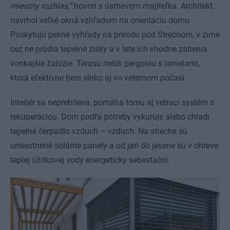
miestny rozhlas,“
hovorí s úsmevom majiteľka. Architekt
navrhol veľké okná vzhľadom na orientáciu domu.
Poskytujú pekné výhľady na prírodu pod Strečnom, v zime
cez ne prúdia tepelné zisky a v lete ich vhodne zatienia
vonkajšie žalúzie. Terasu riešili pergolou s lamelami,
ktorá efektívne tieni slnko aj vo veternom počasí.
Interiér sa neprehrieva, pomáha tomu aj vetrací systém s
rekuperáciou. Dom podľa potreby vykuruje alebo chladí
tepelné čerpadlo vzduch – vzduch. Na streche sú
umiestnené solárne panely a od jari do jesene sú v ohreve
teplej úžitkovej vody energeticky sebestační.