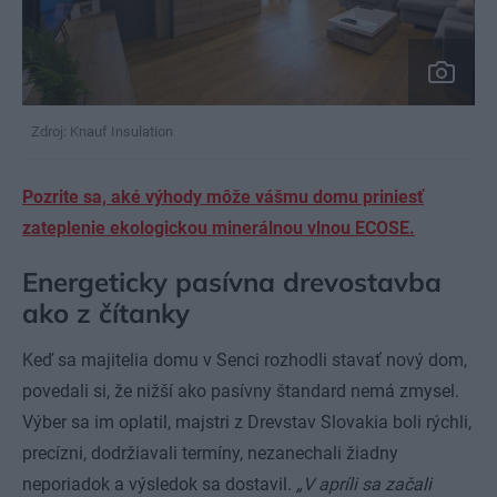
Zdroj: Knauf Insulation
Pozrite sa, aké výhody môže vášmu domu priniesť
zateplenie ekologickou minerálnou vlnou ECOSE.
Energeticky pasívna drevostavba
ako z čítanky
Keď sa majitelia domu v Senci rozhodli stavať nový dom,
povedali si, že nižší ako pasívny štandard nemá zmysel.
Výber sa im oplatil, majstri z Drevstav Slovakia boli rýchli,
precízni, dodržiavali termíny, nezanechali žiadny
neporiadok a výsledok sa dostavil.
„V apríli sa začali