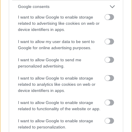
obytný priestor. Majiteľom sa podarilo zladiť moderný
Google consents
interiér s prvkami pohodovej elegancie dávnych čias,
I want to allow Google to enable storage
ktorá je dnes veľmi obľúbená. Štýl zariadenia súvisí aj s
related to advertising like cookies on web or
tým, že aktuálne dom využívajú na rekreačné bývanie.
device identifiers in apps.
„Pre začiatok sme dom plánovali ako chatu, neskôr pre
I want to allow my user data to be sent to
nás bude celoročným bývaním,“
vysvetľuje majiteľ.
Google for online advertising purposes.
Tepelnú pohodu v dome zabezpečuje elektrické
I want to allow Google to send me
personalized advertising.
podlahové vykurovanie, moderný krb, lokálny vetrací
systém s rekuperáciou a okná s izolačným trojsklom. S
I want to allow Google to enable storage
minerálnou tepelnou izoláciou na fasáde s celkovou
related to analytics like cookies on web or
device identifiers in apps.
hrúbkou 32 cm, v streche so šikmým stropom 40 cm a s
fúkanou izoláciou v streche s plochým stropom 40 cm sa
I want to allow Google to enable storage
im podarilo dosiahnuť energetickú triedu A1.
related to functionality of the website or app.
I want to allow Google to enable storage
related to personalization.