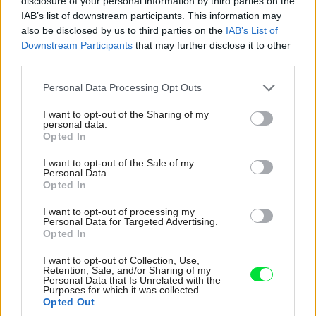
disclosure of your personal information by third parties on the
neboli prekážkou, ale naopak. No dá sa to. Aj preto pri stavbe
IAB’s list of downstream participants. This information may
podkrovného priestoru spolupracujte s architektom a skúseným
also be disclosed by us to third parties on the
IAB’s List of
staviteľom, ktorí vám pomôžu s usporiadaním dispozície, rozvodmi,
Downstream Participants
that may further disclose it to other
rozmiestnením okien a aj so spomínanými trámami.
Dulux
third parties.
Priznať trámy?
Please note that this website/app uses one or more Google
Personal Data Processing Opt Outs
services and may gather and store information including but
not limited to your visit or usage behaviour. You may click to
I want to opt-out of the Sharing of my
Trámy sú pre podkrovie charakteristické. Priznať ich či
personal data.
grant or deny consent to Google and its third-party tags to
Opted In
skryť (napríklad za stenu zo sadrokartónu)? Je to viac-
use your data for below specified purposes in below Google
menej vec osobného vkusu a tiež praktickosti –
consent section.
I want to opt-out of the Sale of my
Personal Data.
v podkrovnom priestore, kde beztak treba bojovať hneď
Opted In
s niekoľkým obmedzeniami, trámy zvyknú zasahovať do
I want to opt-out of processing my
dispozičného riešenia. Chce to kumšt, vedieť ich
Personal Data for Targeted Advertising.
Opted In
zapracovať tak, aby neboli prekážkou, ale naopak. No dá
sa to. Aj preto pri stavbe podkrovného priestoru
I want to opt-out of Collection, Use,
Retention, Sale, and/or Sharing of my
spolupracujte s architektom a skúseným staviteľom, ktorí
Personal Data that Is Unrelated with the
Purposes for which it was collected.
vám pomôžu s usporiadaním dispozície, rozvodmi,
Opted Out