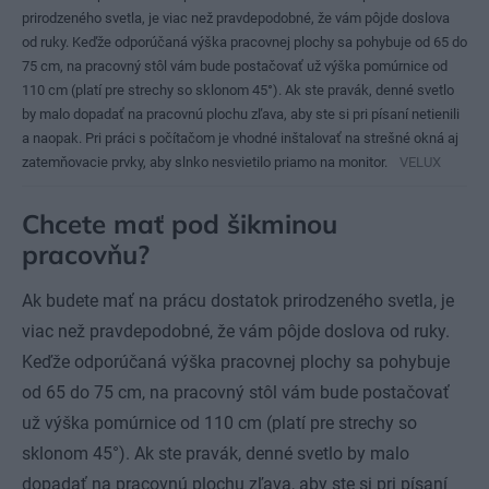
prirodzeného svetla, je viac než pravdepodobné, že vám pôjde doslova
od ruky. Keďže odporúčaná výška pracovnej plochy sa pohybuje od 65 do
75 cm, na pracovný stôl vám bude postačovať už výška pomúrnice od
110 cm (platí pre strechy so sklonom 45°). Ak ste pravák, denné svetlo
by malo dopadať na pracovnú plochu zľava, aby ste si pri písaní netienili
a naopak. Pri práci s počítačom je vhodné inštalovať na strešné okná aj
zatemňovacie prvky, aby slnko nesvietilo priamo na monitor.
VELUX
Chcete mať pod šikminou
pracovňu?
Ak budete mať na prácu dostatok prirodzeného svetla, je
viac než pravdepodobné, že vám pôjde doslova od ruky.
Keďže odporúčaná výška pracovnej plochy sa pohybuje
od 65 do 75 cm, na pracovný stôl vám bude postačovať
už výška pomúrnice od 110 cm (platí pre strechy so
sklonom 45°). Ak ste pravák, denné svetlo by malo
dopadať na pracovnú plochu zľava, aby ste si pri písaní