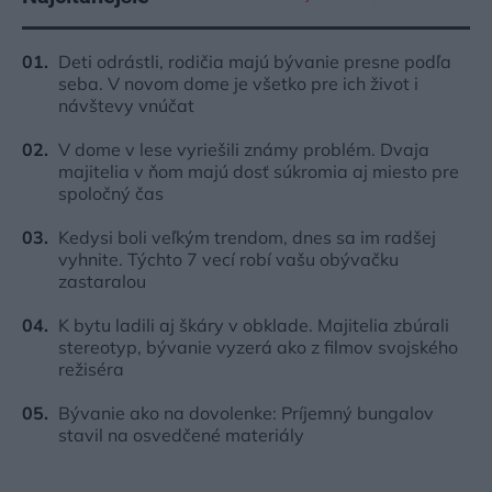
Deti odrástli, rodičia majú bývanie presne podľa
seba. V novom dome je všetko pre ich život i
návštevy vnúčat
V dome v lese vyriešili známy problém. Dvaja
majitelia v ňom majú dosť súkromia aj miesto pre
spoločný čas
Kedysi boli veľkým trendom, dnes sa im radšej
vyhnite. Týchto 7 vecí robí vašu obývačku
zastaralou
K bytu ladili aj škáry v obklade. Majitelia zbúrali
stereotyp, bývanie vyzerá ako z filmov svojského
režiséra
Bývanie ako na dovolenke: Príjemný bungalov
stavil na osvedčené materiály