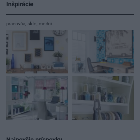
Inšpirácie
pracovňa
,
sklo
,
modrá
Najnovšie príspevky