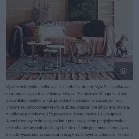
Využite celú výšku podkrovia až k hrebeňu strechy. Vyťažte z podkrovia
maximum a vytvorte si ďalšie „podlažie“. To môže slúžiť napríklad ako
spací alebo meditačný kút, prípadne na odkladanie sezónnych vecí.
Vhodne zakomponovaný rebrík je už len „otázka“ pre šikovného stolára.
K celkovej pohode majú čo povedať aj steny, presnejšie ich úprava.
A hoci v mnohých drevený obklad z palubovky alebo preglejky evokuje
skôr chatové bývanie, môže byť takéto riešenie príjemnou alternatívou
k často využívanému sadrokartónu aj v moderných interiéroch.
Madam