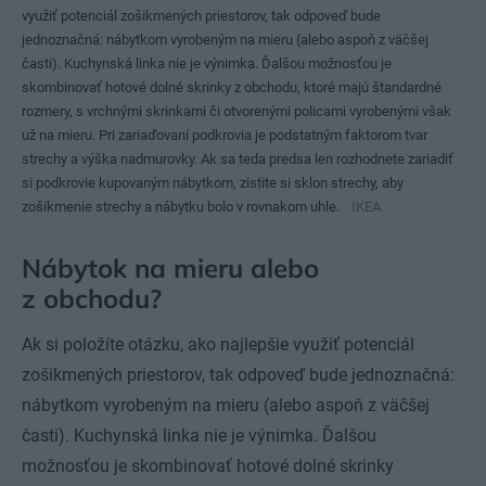
využiť potenciál zošikmených priestorov, tak odpoveď bude
jednoznačná: nábytkom vyrobeným na mieru (alebo aspoň z väčšej
časti). Kuchynská linka nie je výnimka. Ďalšou možnosťou je
skombinovať hotové dolné skrinky z obchodu, ktoré majú štandardné
rozmery, s vrchnými skrinkami či otvorenými policami vyrobenými však
už na mieru. Pri zariaďovaní podkrovia je podstatným faktorom tvar
strechy a výška nadmurovky. Ak sa teda predsa len rozhodnete zariadiť
si podkrovie kupovaným nábytkom, zistite si sklon strechy, aby
zošikmenie strechy a nábytku bolo v rovnakom uhle.
IKEA
Nábytok na mieru alebo
z obchodu?
Ak si položíte otázku, ako najlepšie využiť potenciál
zošikmených priestorov, tak odpoveď bude jednoznačná:
nábytkom vyrobeným na mieru (alebo aspoň z väčšej
časti). Kuchynská linka nie je výnimka. Ďalšou
možnosťou je skombinovať hotové dolné skrinky