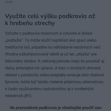
Stoltz
Využite celú výšku podkrovia až
k hrebeňu strechy
Vyťažte z podkrovia maximum a vytvorte si ďalšie
„podlažie“. To môže slúžiť napríklad ako spací alebo
meditačný kút, prípadne na odkladanie sezónnych vecí.
Vhodne zakomponovaný rebrík je už len „otázka“ pre
šikovného stolára. K celkovej pohode majú čo povedať aj
steny, presnejšie ich úprava. A hoci v mnohých drevený
obklad z palubovky alebo preglejky evokuje skôr chatové
bývanie, môže byť takéto riešenie príjemnou alternatívou
k často využívanému sadrokartónu aj v moderných
interiéroch.{R1}
Na presvetlenie podkrovia je vhodnejšie použiť viac