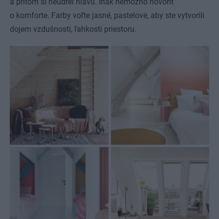
a pritom si neudrel hlavu. Inak nemožno hovoriť
o komforte. Farby voľte jasné, pastelové, aby ste vytvorili
dojem vzdušnosti, ľahkosti priestoru.