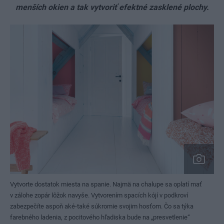
menších okien a tak vytvoriť efektné zasklené plochy.
Vytvorte dostatok miesta na spanie. Najmä na chalupe sa oplatí mať
v zálohe zopár lôžok navyše. Vytvorením spacích kójí v podkroví
zabezpečíte aspoň aké-také súkromie svojim hosťom. Čo sa týka
farebného ladenia, z pocitového hľadiska bude na „presvetlenie“