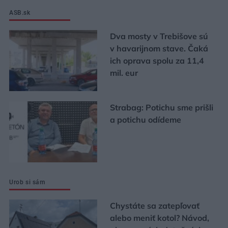
ASB.sk
Dva mosty v Trebišove sú
v havarijnom stave. Čaká
ich oprava spolu za 11,4
mil. eur
Strabag: Potichu sme prišli
a potichu odídeme
Urob si sám
Chystáte sa zatepľovať
alebo meniť kotol? Návod,