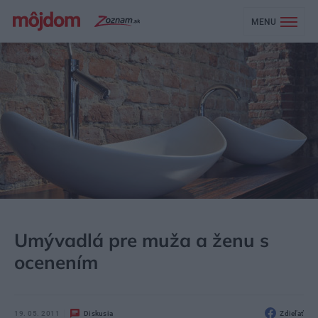
MENU
MÔJDOM
NEZARADENÉ
Umývadlá pre muža a ženu s
ocenením
19. 05. 2011
Diskusia
Zdieľať