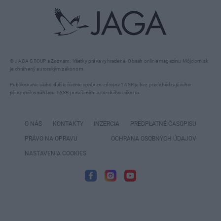
© JAGA GROUP a Zoznam. Všetky práva vyhradené. Obsah online magazínu Môjdom.sk
je chránený autorským zákonom.
Publikovanie alebo ďalšie šírenie správ zo zdrojov TASR je bez predchádzajúceho
písomného súhlasu TASR porušením autorského zákona.
O NÁS
KONTAKTY
INZERCIA
PREDPLATNÉ ČASOPISU
PRÁVO NA OPRAVU
OCHRANA OSOBNÝCH ÚDAJOV
NASTAVENIA COOKIES