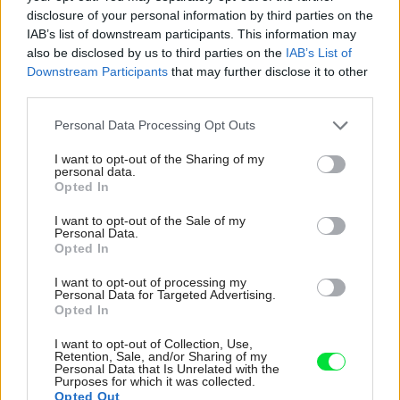
režiséra
disclosure of your personal information by third parties on the
IAB’s list of downstream participants. This information may
Kedysi boli veľkým trendom, dnes sa im radšej
also be disclosed by us to third parties on the
IAB’s List of
vyhnite. Týchto 7 vecí robí vašu obývačku
Downstream Participants
that may further disclose it to other
zastaralou
third parties.
V dome v lese vyriešili známy problém. Dvaja
Please note that this website/app uses one or more Google
Personal Data Processing Opt Outs
majitelia v ňom majú dosť súkromia aj miesto pre
services and may gather and store information including but
spoločný čas
not limited to your visit or usage behaviour. You may click to
I want to opt-out of the Sharing of my
personal data.
grant or deny consent to Google and its third-party tags to
Pridajte túto surovinu do prania, obliečky budú
Opted In
use your data for below specified purposes in below Google
hladšie a pevnejšie. Starý trik z hotelov poznali už
consent section.
naše babičky
I want to opt-out of the Sale of my
Personal Data.
Opted In
Inšpirácie
I want to opt-out of processing my
Personal Data for Targeted Advertising.
Opted In
obývacia izba
,
keramika
,
čierna
I want to opt-out of Collection, Use,
Retention, Sale, and/or Sharing of my
Personal Data that Is Unrelated with the
Purposes for which it was collected.
Opted Out