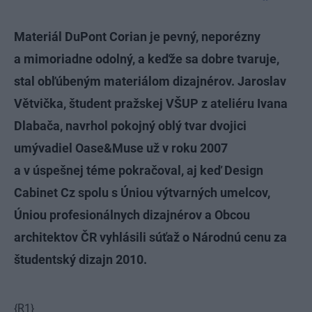
Materiál DuPont Corian je pevný, neporézny
a mimoriadne odolný, a keďže sa dobre tvaruje,
stal obľúbeným materiálom dizajnérov. Jaroslav
Větvička, študent pražskej VŠUP z ateliéru Ivana
Dlabača, navrhol pokojný oblý tvar dvojici
umývadiel Oase&Muse už v roku 2007
a v úspešnej téme pokračoval, aj keď Design
Cabinet Cz spolu s Úniou výtvarných umelcov,
Úniou profesionálnych dizajnérov a Obcou
architektov ČR vyhlásili súťaž o Národnú cenu za
študentský dizajn 2010.
{R1}