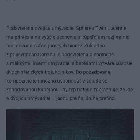
Podsvietená dvojica umývadiel Sphereo Twin Lucenne
mu priniesla najvyššie ocenenie a kúpeľniam rozjímanie
nad dokonalosťou prostých tvarov. Základňa
z priesvitného Corianu je podsvietená a spoločne
s mäkkými líniami umývadiel a batériami vytvára súsošie
dvoch sférických trojuholníkov. Do požadovanej
kompozície ich možno usporiadať v súlade so
zariaďovanou kúpeľňou. Iný typ batérie zdôrazňuje, že ide
o dvojicu umývadiel – jedno pre ňu, druhé preňho.