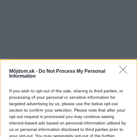
Môjdom.sk -
Do Not Process My Personal
Information
Najčítanejšie
Za týždeň
Za mesiac
If you wish to opt-out of the sale, sharing to third parties, or
processing of your personal or sensitive information for
Deti odrástli, rodičia majú bývanie presne podľa
targeted advertising by us, please use the below opt-out
seba. V novom dome je všetko pre ich život i
section to confirm your selection. Please note that after your
návštevy vnúčat
opt-out request is processed you may continue seeing
interest-based ads based on personal information utilized by
K bytu ladili aj škáry v obklade. Majitelia zbúrali
us or personal information disclosed to third parties prior to
stereotyp, bývanie vyzerá ako z filmov svojského
your opt-out. You may separately opt-out of the further