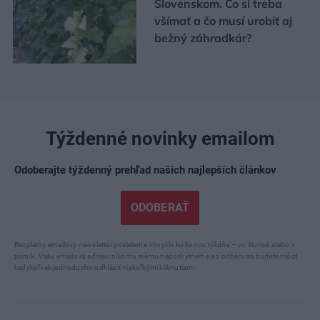
Slovenskom. Čo si treba
všímať a čo musí urobiť aj
bežný záhradkár?
Týždenné novinky emailom
Odoberajte týždenný prehľad našich najlepších článkov
ODOBERAŤ
Bezplatný emailový newsletter posielame obvykle ku koncu týždňa – vo štvrtok alebo v
piatok. Vašu emailovú adresu nikomu inému neposkytneme a z odberu sa budete môcť
kedykoľvek jednoducho odhlásiť niekoľkými kliknutiami.