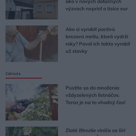
ako v nových dotačných
výzvach neprísť o tisíce eur
Ako si vyrobiť poctivú
brezovú metlu, ktorá vydrží
roky? Pavol ich takto vyrobil
už stovky
Záhrada
Pustite sa do množenia
vždyzelených listnáčov.
Teraz je na to vhodný čas!
Zlaté žltnutie viniča sa šíri