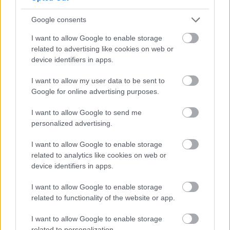
Google consents
I want to allow Google to enable storage
related to advertising like cookies on web or
device identifiers in apps.
I want to allow my user data to be sent to
Google for online advertising purposes.
I want to allow Google to send me
personalized advertising.
I want to allow Google to enable storage
Najnovšie príspevky
related to analytics like cookies on web or
device identifiers in apps.
Re: Takto sa rieši málo úložného miesta. V tomto byte
I want to allow Google to enable storage
stačil jeden prvok | Môjdom.sk
related to functionality of the website or app.
My napríklad labky utierame hneď pri dverách a doma pred dvere
používame tyčový ETA Terier…
I want to allow Google to enable storage
related to personalization.