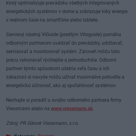
ktorý optimalizuje prevádzku všetkých integrovaných
energetických systémov v dome a zobrazuje toky energie
v reálnom čase na smartfóne alebo tablete.
Servisný nástroj ViGuide (predtým Vitoguide) pomáha
odborným partnerom uvádzať do prevádzky, udržiavať,
servisovať a monitorovať systém. Zároveň môžu túto
prácu vykonávať rýchlejšie a jednoduchšie. Odborní
partneri týmto spôsobom ušetria veľa času a ich
zákazníci si navyše môžu užívať maximálne pohodlie a
energetickú účinnosť, ako aj spoľahlivosť systémov.
Nechajte si poradiť u svojho odborného partnera firmy
Viessmann alebo na
www.viessmann.sk
.
Zdroj: PR článok Viessmann, s.r.o.