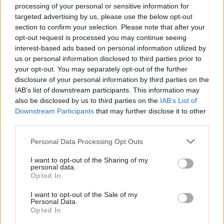
processing of your personal or sensitive information for
targeted advertising by us, please use the below opt-out
section to confirm your selection. Please note that after your
opt-out request is processed you may continue seeing
interest-based ads based on personal information utilized by
us or personal information disclosed to third parties prior to
your opt-out. You may separately opt-out of the further
disclosure of your personal information by third parties on the
Dokonalé teplo v interiéri vďaka energii zo
IAB’s list of downstream participants. This information may
vzduchu
also be disclosed by us to third parties on the
IAB’s List of
Downstream Participants
that may further disclose it to other
third parties.
Please note that this website/app uses one or more Google
Personal Data Processing Opt Outs
services and may gather and store information including but
not limited to your visit or usage behaviour. You may click to
I want to opt-out of the Sharing of my
personal data.
grant or deny consent to Google and its third-party tags to
Opted In
use your data for below specified purposes in below Google
consent section.
I want to opt-out of the Sale of my
Personal Data.
Opted In