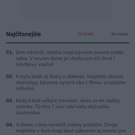
Najčítanejšie
Za týždeň
Za mesiac
Deti odrástli, rodičia majú bývanie presne podľa
seba. V novom dome je všetko pre ich život i
návštevy vnúčat
K bytu ladili aj škáry v obklade. Majitelia zbúrali
stereotyp, bývanie vyzerá ako z filmov svojského
režiséra
Kedysi boli veľkým trendom, dnes sa im radšej
vyhnite. Týchto 7 vecí robí vašu obývačku
zastaralou
V dome v lese vyriešili známy problém. Dvaja
majitelia v ňom majú dosť súkromia aj miesto pre