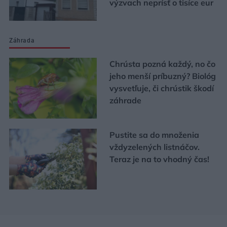
výzvach neprísť o tisíce eur
Záhrada
Chrústa pozná každý, no čo
jeho menší príbuzný? Biológ
vysvetľuje, či chrústik škodí
záhrade
Pustite sa do množenia
vždyzelených listnáčov.
Teraz je na to vhodný čas!