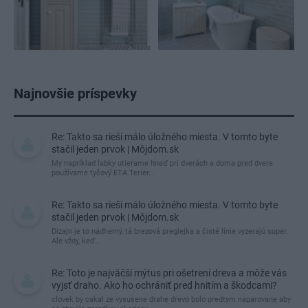
Najnovšie príspevky
Re: Takto sa rieši málo úložného miesta. V tomto byte
stačil jeden prvok | Môjdom.sk
My napríklad labky utierame hneď pri dverách a doma pred dvere
používame tyčový ETA Terier…
Re: Takto sa rieši málo úložného miesta. V tomto byte
stačil jeden prvok | Môjdom.sk
Dizajn je to nádherný, tá brezová preglejka a čisté línie vyzerajú super.
Ale vždy, keď…
Re: Toto je najväčší mýtus pri ošetrení dreva a môže vás
vyjsť draho. Ako ho ochrániť pred hnitím a škodcami?
clovek by cakal ze vysusene drahe drevo bolo predtym naparovane aby