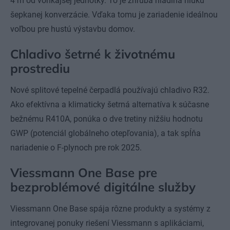
4 m od vonkajšej jednotky. To je zhruba hladina hluku
šepkanej konverzácie. Vďaka tomu je zariadenie ideálnou
voľbou pre hustú výstavbu domov.
Chladivo šetrné k životnému
prostrediu
Nové splitové tepelné čerpadlá používajú chladivo R32.
Ako efektívna a klimaticky šetrná alternatíva k súčasne
bežnému R410A, ponúka o dve tretiny nižšiu hodnotu
GWP (potenciál globálneho otepľovania), a tak spĺňa
nariadenie o F-plynoch pre rok 2025.
Viessmann One Base pre
bezproblémové digitálne služby
Viessmann One Base spája rôzne produkty a systémy z
integrovanej ponuky riešení Viessmann s aplikáciami,