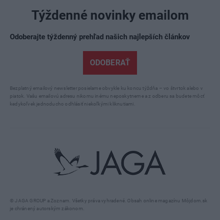
Týždenné novinky emailom
Odoberajte týždenný prehľad našich najlepších článkov
ODOBERAŤ
Bezplatný emailový newsletter posielame obvykle ku koncu týždňa – vo štvrtok alebo v
piatok. Vašu emailovú adresu nikomu inému neposkytneme a z odberu sa budete môcť
kedykoľvek jednoducho odhlásiť niekoľkými kliknutiami.
© JAGA GROUP a Zoznam. Všetky práva vyhradené. Obsah online magazínu Môjdom.sk
je chránený autorským zákonom.