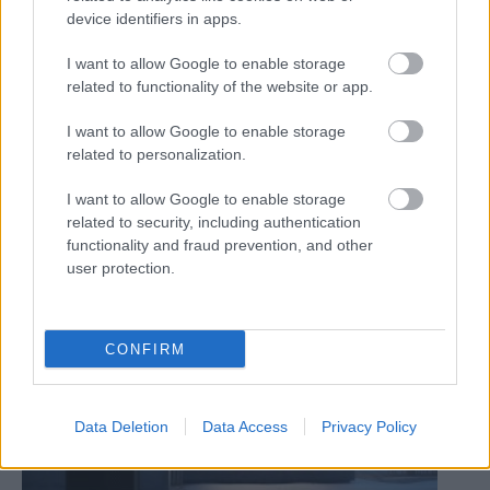
device identifiers in apps.
I want to allow Google to enable storage
related to functionality of the website or app.
I want to allow Google to enable storage
related to personalization.
I want to allow Google to enable storage
related to security, including authentication
Prečo čakať, keď teraz je najvyšší čas
functionality and fraud prevention, and other
vykurovať eko-vedome?
user protection.
CONFIRM
Data Deletion
Data Access
Privacy Policy