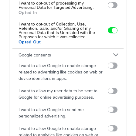
I want to opt-out of processing my
Personal Data for Targeted Advertising.
Opýtali sme sa odborníkov, aká je budúcnosť
Opted In
vykurovania
I want to opt-out of Collection, Use,
Retention, Sale, and/or Sharing of my
Personal Data that Is Unrelated with the
Purposes for which it was collected.
Opted Out
Google consents
I want to allow Google to enable storage
related to advertising like cookies on web or
device identifiers in apps.
I want to allow my user data to be sent to
Tepelné čerpadlá sú budúcnosťou vykurovania
Google for online advertising purposes.
v rodinných domoch. Čo vám dokážu
I want to allow Google to send me
ponúknuť?
personalized advertising.
I want to allow Google to enable storage
related to analytics like cookies on web or