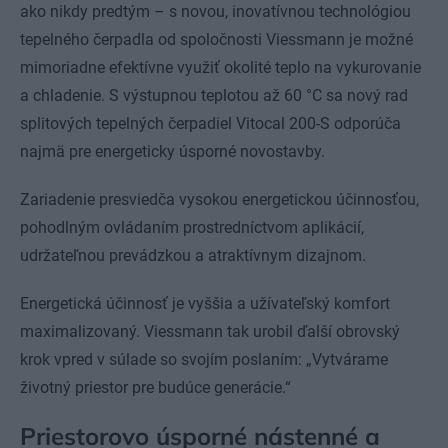
ako nikdy predtým – s novou, inovatívnou technológiou
tepelného čerpadla od spoločnosti Viessmann je možné
mimoriadne efektívne využiť okolité teplo na vykurovanie
a chladenie. S výstupnou teplotou až 60 °C sa nový rad
splitových tepelných čerpadiel Vitocal 200-S odporúča
najmä pre energeticky úsporné novostavby.
Zariadenie presviedča vysokou energetickou účinnosťou,
pohodlným ovládaním prostredníctvom aplikácií,
udržateľnou prevádzkou a atraktívnym dizajnom.
Energetická účinnosť je vyššia a užívateľský komfort
maximalizovaný. Viessmann tak urobil ďalší obrovský
krok vpred v súlade so svojím poslaním: „Vytvárame
životný priestor pre budúce generácie.“
Priestorovo úsporné nástenné a