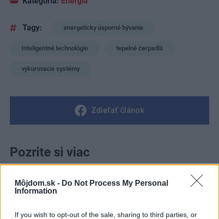
Kategória:
Energia
Tagy:
energeticky úsporné bývanie
Inteligentné technológie
tepelné čerpadlá
vykurovacie systémy
Zdieľať článok
Pozrite si viac
Môjdom.sk -
Do Not Process My Personal
Information
If you wish to opt-out of the sale, sharing to third parties, or