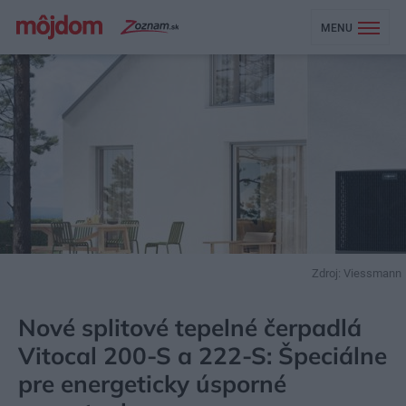
MENU
Zdroj: Viessmann
MÔJDOM
STAVBA A REKONŠTRUKCIA
ENERGIA
Nové splitové tepelné čerpadlá
Vitocal 200-S a 222-S: Špeciálne
pre energeticky úsporné