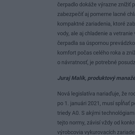
čerpadlo dokáže výrazne znížiť 
zabezpečiť aj pomerne lacné chl
kompaktné zariadenia, ktoré zab
vody, ale aj chladenie a vetranie
čerpadla sa úspornou prevádzko
komfort počas celého roka a zníži
o návratnosť, je potrebné posud
Juraj Malík, produktový manažé
Nová legislatíva nariaďuje, že r
po 1. januári 2021, musí spĺňať
triedy A0. S akými technológiami
tejto normy, závisí vždy od konk
výrobcovia vykurovacích zariade