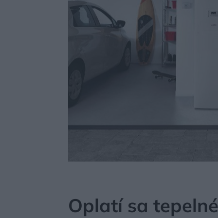
MÔJDOM
STAVBA A REKONŠTRUKCIA
ENERGI
Oplatí sa tepeln