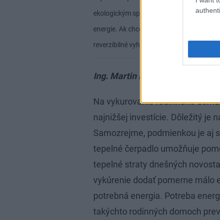
authenti
ekologickým spôsobom (s využitím obnovit
energie. Ak chcete zariadenie, ktoré sa po
reverzibilné vyhotovenie.
Zdroj: Viessma
Ing. Martin Fábry, technický pr
Na vykurovanie rodinného domu s
najnižšej investície. Dôležitý je 
Samozrejme, podmienkou je aj sp
tepelné čerpadlo umožňuje pome
tepelné straty dnešných novosta
vykúrenie dodať pomerne málo ener
potrebná energia. Potreba energi
takýchto rodinných domoch prev