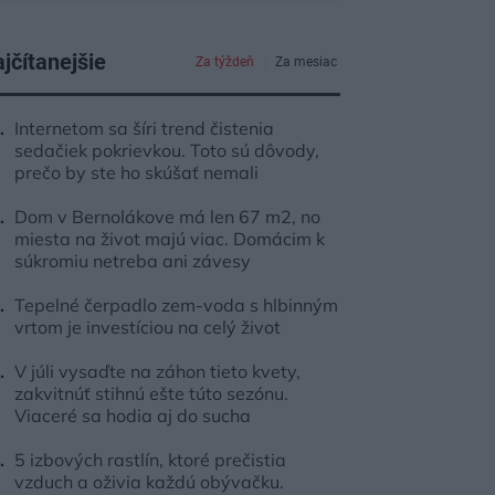
jčítanejšie
Za týždeň
Za mesiac
Internetom sa šíri trend čistenia
sedačiek pokrievkou. Toto sú dôvody,
prečo by ste ho skúšať nemali
Dom v Bernolákove má len 67 m2, no
miesta na život majú viac. Domácim k
súkromiu netreba ani závesy
Tepelné čerpadlo zem-voda s hlbinným
vrtom je investíciou na celý život
V júli vysaďte na záhon tieto kvety,
zakvitnúť stihnú ešte túto sezónu.
Viaceré sa hodia aj do sucha
5 izbových rastlín, ktoré prečistia
vzduch a oživia každú obývačku.