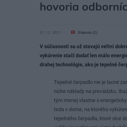
hovoria odborníc
07. 12. 2021
Diskusia (2)
V súčasnosti sa už stavajú veľmi dobr
vykúrenie stačí dodať len málo energi
drahej technológie, ako je tepelné čer
Tepelné čerpadlo nie je lacné z
nízke náklady na prevádzku. Iba
tým menej vlastne s energeticky
teda v dome, na ktorého vykúreni
tepelného čerpadla, ktoré síce 