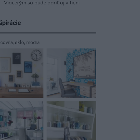
Viacerým sa bude dariť aj v tieni
špirácie
acovňa
,
sklo
,
modrá