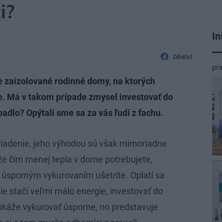
i?
In
Zdieľať
pr
e zaizolované rodinné domy, na ktorých
e. Má v takom prípade zmysel investovať do
padlo? Opýtali sme sa za vás ľudí z fachu.
ariadenie, jeho výhodou sú však mimoriadne
že čím menej tepla v dome potrebujete,
 úsporným vykurovaním ušetríte. Oplatí sa
e stačí veľmi málo energie, investovať do
dokáže vykurovať úsporne, no predstavuje