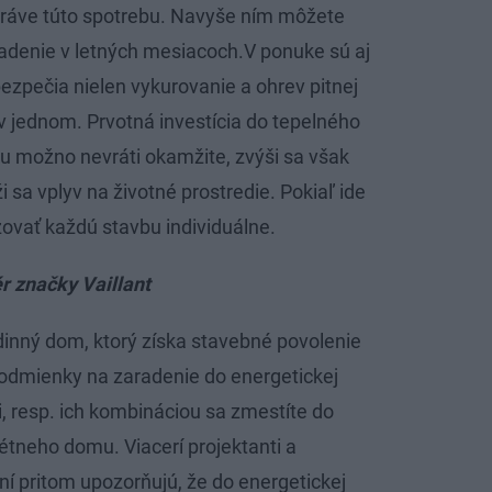
práve túto spotrebu. Navyše ním môžete
adenie v letných mesiacoch.V ponuke sú aj
ezpečia nielen vykurovanie a ohrev pitnej
 v jednom. Prvotná investícia do tepelného
u možno nevráti okamžite, zvýši sa však
 sa vplyv na životné prostredie. Pokiaľ ide
zovať každú stavbu individuálne.
r značky Vaillant
odinný dom, ktorý získa stavebné povolenie
 podmienky na zaradenie do energetickej
, resp. ich kombináciou sa zmestíte do
rétneho domu. Viacerí projektanti a
ní pritom upozorňujú, že do energetickej