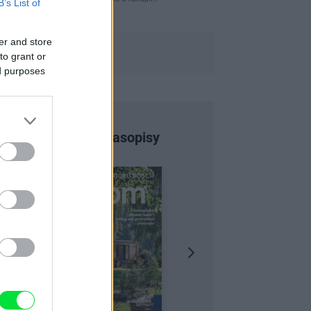
B’s List of
er and store
to grant or
ed purposes
Najnovšie časopisy