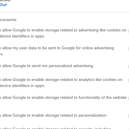
hľuje návratnosť.
Out
consents
Môj dom Špeciál 02/2026
o allow Google to enable storage related to advertising like cookies on
evice identifiers in apps.
o allow my user data to be sent to Google for online advertising
s.
to allow Google to send me personalized advertising.
o allow Google to enable storage related to analytics like cookies on
evice identifiers in apps.
o allow Google to enable storage related to functionality of the website
o allow Google to enable storage related to personalization.
 vykurovanie domu, ale aj prípravu teplej vody
o allow Google to enable storage related to security, including