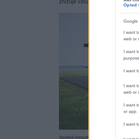
znižuje vstupnú investíciu a zrýc
Opted 
Google 
I want t
web or d
I want t
purpose
I want 
I want t
web or d
I want t
or app.
I want t
Tepelné čerpadlo dokáže zabezpečiť nielen
I want t