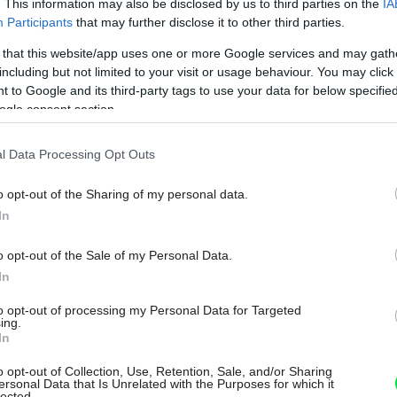
. This information may also be disclosed by us to third parties on the
IA
Participants
that may further disclose it to other third parties.
 that this website/app uses one or more Google services and may gath
u so starou záhradou vyrástol
including but not limited to your visit or usage behaviour. You may click 
m s lúkou na streche a
 to Google and its third-party tags to use your data for below specifi
ogle consent section.
ý slnkom
l Data Processing Opt Outs
o opt-out of the Sharing of my personal data.
ri novostavbách rodinných domov je dnes
In
riedu A0. A tú možno najjednoduchšie
o opt-out of the Sale of my Personal Data.
erpadla. Pri iných technológiách je vždy
In
nym zdrojom (solárna termika, fotovoltika,
to opt-out of processing my Personal Data for Targeted
tície dostáva nad sumu, ktorú by ste
ing.
In
lného čerpadla. Navyše na Slovensku
j podpory pri kúpe tepelného čerpadla, čo
o opt-out of Collection, Use, Retention, Sale, and/or Sharing
ersonal Data that Is Unrelated with the Purposes for which it
lected.