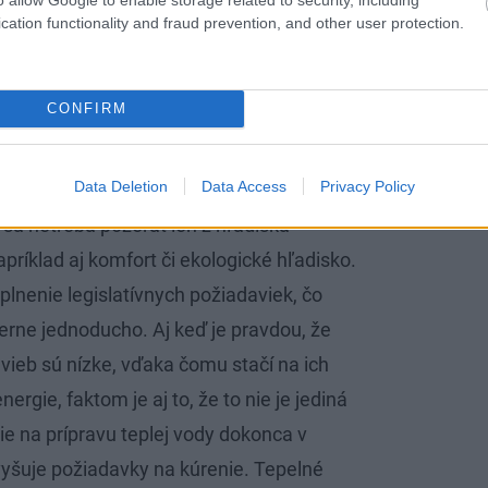
cation functionality and fraud prevention, and other user protection.
eľného zdroja energie) s nízkou spotrebou elektrickej
stará aj o chladenie v letných mesiacoch, vyberte si
nn
CONFIRM
acovník značky Buderus
Data Deletion
Data Access
Privacy Policy
a netreba pozerať len z hľadiska
napríklad aj komfort či ekologické hľadisko.
lnenie legislatívnych požiadaviek, čo
rne jednoducho. Aj keď je pravdou, že
vieb sú nízke, vďaka čomu stačí na ich
gie, faktom je aj to, že to nie je jediná
e na prípravu teplej vody dokonca v
yšuje požiadavky na kúrenie. Tepelné