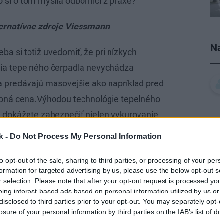
o si o tom myslia odborníci z praxe?
ternatívne zdroje Viessmann
Na
reba si totiž uvedomiť, že pri nízkych
gia tepelného čerpadla nevychádza
ia predávajú masovejšie ako napríklad pred
ýrobná cena.Výhodou technológie tepelného
j dokážete zabezpečiť nielen vykurovanie,
 na vykurovanie a chladenie investovať do
k -
Do Not Process My Personal Information
evyšlo by vás to oveľa lacnejšie než jedno
to opt-out of the sale, sharing to third parties, or processing of your per
kom prípade náročnejšie vyriešiť reguláciu,
formation for targeted advertising by us, please use the below opt-out s
estalo, že budete chladiť a vykurovať v
r selection. Please note that after your opt-out request is processed y
eing interest-based ads based on personal information utilized by us or
disclosed to third parties prior to your opt-out. You may separately opt-
losure of your personal information by third parties on the IAB’s list of