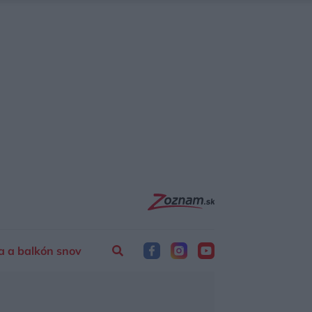
a a balkón snov