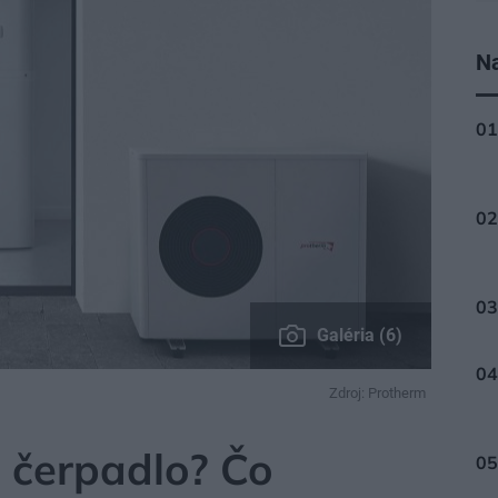
Na
Galéria (6)
Zdroj: Protherm
A
é čerpadlo? Čo