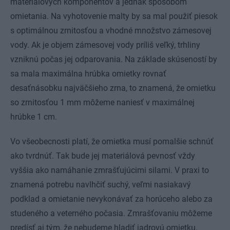
materiálových komponentov a jednak spôsobom
omietania. Na vyhotovenie malty by sa mal použiť piesok
s optimálnou zrnitosťou a vhodné množstvo zámesovej
vody. Ak je objem zámesovej vody príliš veľký, trhliny
vzniknú počas jej odparovania. Na základe skúseností by
sa mala maximálna hrúbka omietky rovnať
desaťnásobku najväčšieho zrna, to znamená, že omietku
so zrnitosťou 1 mm môžeme naniesť v maximálnej
hrúbke 1 cm.
Vo všeobecnosti platí, že omietka musí pomalšie schnúť
ako tvrdnúť. Tak bude jej materiálová pevnosť vždy
vyššia ako namáhanie zmrašťujúcimi silami. V praxi to
znamená potrebu navlhčiť suchý, veľmi nasiakavý
podklad a omietanie nevykonávať za horúceho alebo za
studeného a veterného počasia. Zmrašťovaniu môžeme
predísť aj tým, že nebudeme hladiť jadrovú omietku.