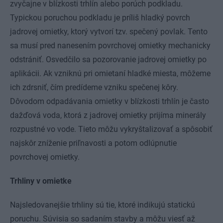
zvyčajne v blízkosti trhlín alebo porúch podkladu.
Typickou poruchou podkladu je príliš hladký povrch
jadrovej omietky, ktorý vytvorí tzv. spečený povlak. Tento
sa musí pred nanesením povrchovej omietky mechanicky
odstrániť. Osvedčilo sa pozorovanie jadrovej omietky po
aplikácii. Ak vzniknú pri omietaní hladké miesta, môžeme
ich zdrsniť, čím predídeme vzniku spečenej kôry.
Dôvodom odpadávania omietky v blízkosti trhlín je často
dažďová voda, ktorá z jadrovej omietky prijíma minerály
rozpustné vo vode. Tieto môžu vykryštalizovať a spôsobiť
najskôr zníženie priľnavosti a potom odlúpnutie
povrchovej omietky.
Trhliny v omietke
Najsledovanejšie trhliny sú tie, ktoré indikujú statickú
poruchu. Súvisia so sadaním stavby a môžu viesť až