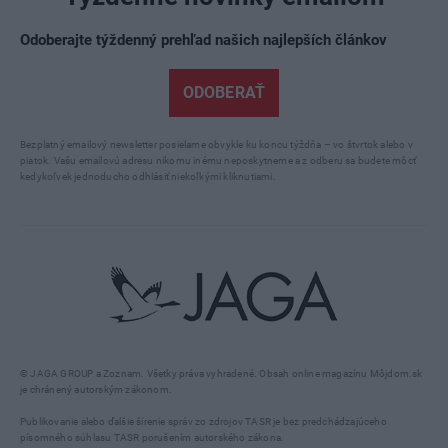
Odoberajte týždenný prehľad našich najlepších článkov
ODOBERAŤ
Bezplatný emailový newsletter posielame obvykle ku koncu týždňa – vo štvrtok alebo v
piatok. Vašu emailovú adresu nikomu inému neposkytneme a z odberu sa budete môcť
kedykoľvek jednoducho odhlásiť niekoľkými kliknutiami.
© JAGA GROUP a Zoznam. Všetky práva vyhradené. Obsah online magazínu Môjdom.sk
je chránený autorským zákonom.
Publikovanie alebo ďalšie šírenie správ zo zdrojov TASR je bez predchádzajúceho
písomného súhlasu TASR porušením autorského zákona.