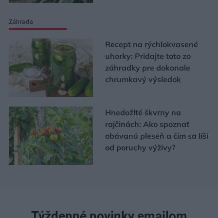
Záhrada
Recept na rýchlokvasené
uhorky: Pridajte toto zo
záhradky pre dokonale
chrumkavý výsledok
Hnedožlté škvrny na
rajčinách: Ako spoznať
obávanú pleseň a čím sa líši
od poruchy výživy?
Týždenné novinky emailom