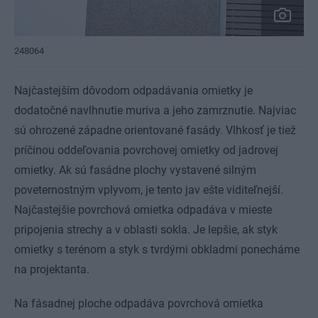
248064
Najčastejším dôvodom odpadávania omietky je
dodatočné navlhnutie muriva a jeho zamrznutie. Najviac
sú ohrozené západne orientované fasády. Vlhkosť je tiež
príčinou oddeľovania povrchovej omietky od jadrovej
omietky. Ak sú fasádne plochy vystavené silným
poveternostným vplyvom, je tento jav ešte viditeľnejší.
Najčastejšie povrchová omietka odpadáva v mieste
pripojenia strechy a v oblasti sokla. Je lepšie, ak styk
omietky s terénom a styk s tvrdými obkladmi ponecháme
na projektanta.
Na fásadnej ploche odpadáva povrchová omietka