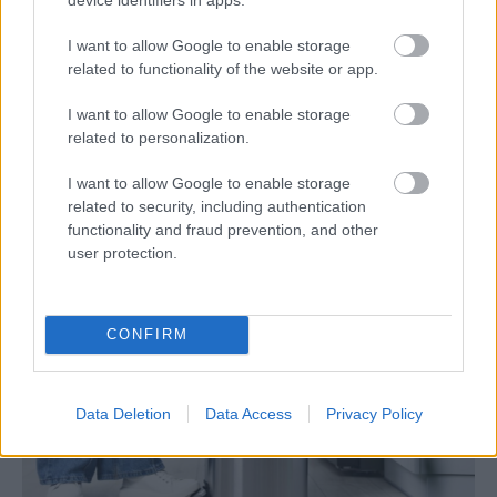
I want to allow Google to enable storage
related to functionality of the website or app.
Žije pri lese, chová sliepky a uspáva ju
I want to allow Google to enable storage
rieka. Miestni remeselníci vytvorili bývanie,
related to personalization.
ktoré vyzerá ako malý raj
I want to allow Google to enable storage
related to security, including authentication
functionality and fraud prevention, and other
user protection.
CONFIRM
Data Deletion
Data Access
Privacy Policy