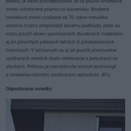
betónu, je veľmi pravdepodobné, že sa použili omietkové
zmesi vyhotovené priamo na stavenisku. Moderné
omietkové zmesi vyrábané od 70. rokov minulého
storočia možno prispôsobiť danému podkladu, preto sa
môžu použiť okrem spomínaných stavebných materiálov
aj pri pórovitých pálených tehlách či pórobetónových
tvárniciach. V súčasnosti sa aj pri použití priemyselne
vyrábaných omietok často stretávame s poruchami na
stavbách. Príčinou je nezvládnutie nových technológií
a omietanie rutinným zaužívaným spôsobom. {R1}
Odpadávanie omietky