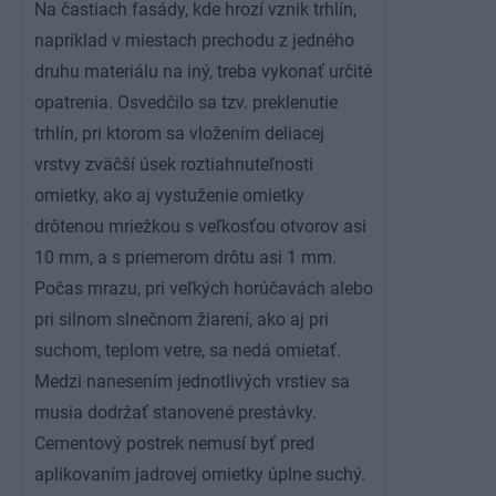
Na častiach fasády, kde hrozí vznik trhlín,
napríklad v miestach prechodu z jedného
druhu materiálu na iný, treba vykonať určité
opatrenia. Osvedčilo sa tzv. preklenutie
trhlín, pri ktorom sa vložením deliacej
vrstvy zväčší úsek roztiahnuteľnosti
omietky, ako aj vystuženie omietky
drôtenou mriežkou s veľkosťou otvorov asi
10 mm, a s priemerom drôtu asi 1 mm.
Počas mrazu, pri veľkých horúčavách alebo
pri silnom slnečnom žiarení, ako aj pri
suchom, teplom vetre, sa nedá omietať.
Medzi nanesením jednotlivých vrstiev sa
musia dodržať stanovené prestávky.
Cementový postrek nemusí byť pred
aplikovaním jadrovej omietky úplne suchý.