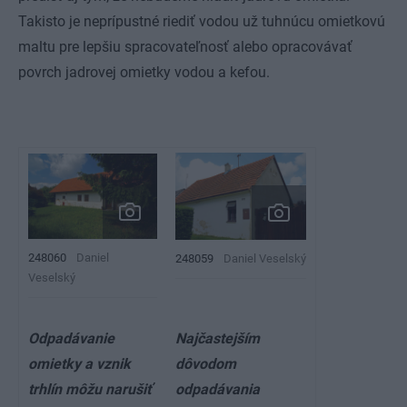
Takisto je neprípustné riediť vodou už tuhnúcu omietkovú
maltu pre lepšiu spracovateľnosť alebo opracovávať
povrch jadrovej omietky vodou a kefou.
248060
Daniel
248059
Daniel Veselský
Veselský
Odpadávanie
Najčastejším
omietky a vznik
dôvodom
trhlín môžu narušiť
odpadávania