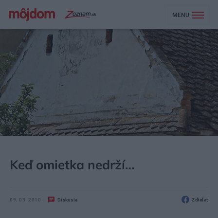
MENU
MÔJDOM
STAVBA A REKONŠTRUKCIA
Keď omietka nedrží…
09. 03. 2010
Diskusia
Zdieľať