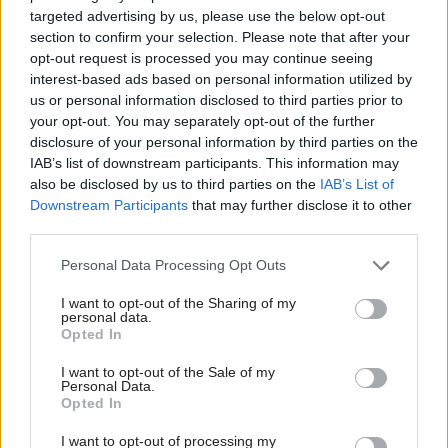
targeted advertising by us, please use the below opt-out
section to confirm your selection. Please note that after your
Tagy:
fasády
omietky
opt-out request is processed you may continue seeing
interest-based ads based on personal information utilized by
us or personal information disclosed to third parties prior to
your opt-out. You may separately opt-out of the further
Zdieľať článok
disclosure of your personal information by third parties on the
IAB’s list of downstream participants. This information may
also be disclosed by us to third parties on the
IAB’s List of
Downstream Participants
that may further disclose it to other
third parties.
Pozrite si viac
Please note that this website/app uses one or more Google
Personal Data Processing Opt Outs
services and may gather and store information including but
not limited to your visit or usage behaviour. You may click to
I want to opt-out of the Sharing of my
personal data.
grant or deny consent to Google and its third-party tags to
Opted In
use your data for below specified purposes in below Google
consent section.
I want to opt-out of the Sale of my
Personal Data.
Opted In
I want to opt-out of processing my