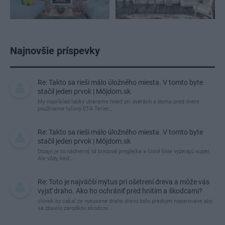
Najnovšie príspevky
Re: Takto sa rieši málo úložného miesta. V tomto byte
stačil jeden prvok | Môjdom.sk
My napríklad labky utierame hneď pri dverách a doma pred dvere
používame tyčový ETA Terier…
Re: Takto sa rieši málo úložného miesta. V tomto byte
stačil jeden prvok | Môjdom.sk
Dizajn je to nádherný, tá brezová preglejka a čisté línie vyzerajú super.
Ale vždy, keď…
Re: Toto je najväčší mýtus pri ošetrení dreva a môže vás
vyjsť draho. Ako ho ochrániť pred hnitím a škodcami?
clovek by cakal ze vysusene drahe drevo bolo predtym naparovane aby
sa zbavilo zarodkov skodcov...