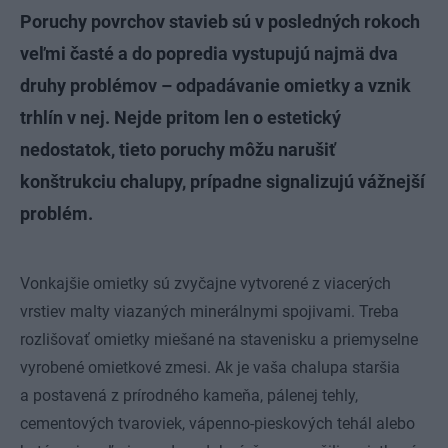
Poruchy povrchov stavieb sú v posledných rokoch
veľmi časté a do popredia vystupujú najmä dva
druhy problémov – odpadávanie omietky a vznik
trhlín v nej. Nejde pritom len o estetický
nedostatok, tieto poruchy môžu narušiť
konštrukciu chalupy, prípadne signalizujú vážnejší
problém.
Vonkajšie omietky sú zvyčajne vytvorené z viacerých
vrstiev malty viazaných minerálnymi spojivami. Treba
rozlišovať omietky miešané na stavenisku a priemyselne
vyrobené omietkové zmesi. Ak je vaša chalupa staršia
a postavená z prírodného kameňa, pálenej tehly,
cementových tvaroviek, vápenno-pieskových tehál alebo