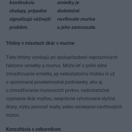
konštrukciu
omietky je
chalupy, prípadne
dodatočné
signalizujú vážnejší
navlhnutie muriva
problém.
a jeho zamrznutie.
Trhliny v miestach škár v murive
Tieto trhliny vznikajú pri spolupôsobení nepriaznivých
faktorov omietky a muriva. Môže ísť o príliš silné
zmrašťovanie omietky, jej nedostatočnú hrúbku či už
o spomínané poveternostné podmienky, ako aj
o zmrašťovanie murovacích prvkov, nedostatočné
vyplnenie škár maltou, nesprávne vyhotovené styčné
škáry, nízku pevnosť malty alebo omietanie navlhnutých
múrov.
Konzultácia s odborníkom