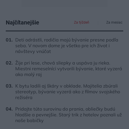
Najčítanejšie
Za týždeň
Za mesiac
Deti odrástli, rodičia majú bývanie presne podľa
seba. V novom dome je všetko pre ich život i
návštevy vnúčat
Žije pri lese, chová sliepky a uspáva ju rieka.
Miestni remeselníci vytvorili bývanie, ktoré vyzerá
ako malý raj
K bytu ladili aj škáry v obklade. Majitelia zbúrali
stereotyp, bývanie vyzerá ako z filmov svojského
režiséra
Pridajte túto surovinu do prania, obliečky budú
hladšie a pevnejšie. Starý trik z hotelov poznali už
naše babičky