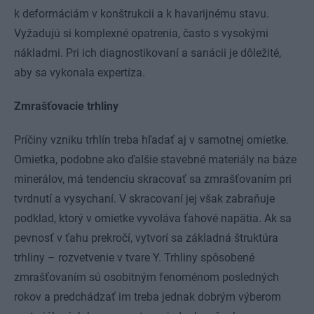
k deformáciám v konštrukcii a k havarijnému stavu.
Vyžadujú si komplexné opatrenia, často s vysokými
nákladmi. Pri ich diagnostikovaní a sanácii je dôležité,
aby sa vykonala expertíza.
Zmrašťovacie trhliny
Príčiny vzniku trhlín treba hľadať aj v samotnej omietke.
Omietka, podobne ako ďalšie stavebné materiály na báze
minerálov, má tendenciu skracovať sa zmrašťovaním pri
tvrdnutí a vysychaní. V skracovaní jej však zabraňuje
podklad, ktorý v omietke vyvoláva ťahové napätia. Ak sa
pevnosť v ťahu prekročí, vytvorí sa základná štruktúra
trhliny – rozvetvenie v tvare Y. Trhliny spôsobené
zmrašťovaním sú osobitným fenoménom posledných
rokov a predchádzať im treba jednak dobrým výberom