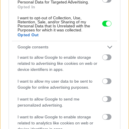
Personal Data for Targeted Advertising.
Opted In
I want to opt-out of Collection, Use,
Retention, Sale, and/or Sharing of my
Personal Data that Is Unrelated with the
Purposes for which it was collected.
Opted Out
4 domáce triky, ako otvoriť fľašu vína aj
Google consents
bez vývrtky. Stačí pár vecí, ktoré už máte
doma (video)
I want to allow Google to enable storage
related to advertising like cookies on web or
device identifiers in apps.
I want to allow my user data to be sent to
Google for online advertising purposes.
I want to allow Google to send me
personalized advertising.
I want to allow Google to enable storage
related to analytics like cookies on web or
device identifiers in apps.