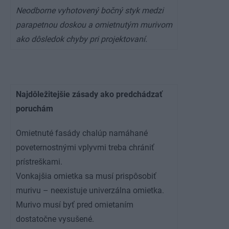
Neodborne vyhotovený bočný styk medzi
parapetnou doskou a omietnutým murivom
ako dôsledok chyby pri projektovaní.
Najdôležitejšie zásady ako predchádzať
poruchám
Omietnuté fasády chalúp namáhané
poveternostnými vplyvmi treba chrániť
prístreškami.
Vonkajšia omietka sa musí prispôsobiť
murivu – neexistuje univerzálna omietka.
Murivo musí byť pred omietaním
dostatočne vysušené.