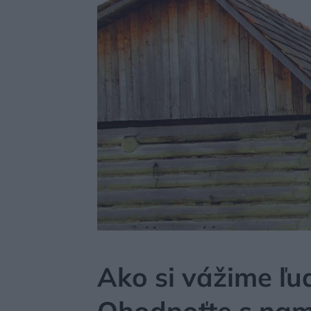
MÔJDOM
STAVBA A REKONŠTRUKCIA
MATERI
Ako si vážime ľu