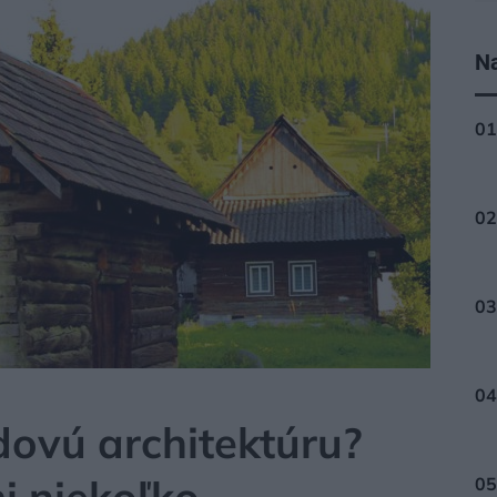
Na
ÁLY
dovú architektúru?