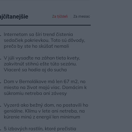
jčítanejšie
Za týždeň
Za mesiac
Internetom sa šíri trend čistenia
sedačiek pokrievkou. Toto sú dôvody,
prečo by ste ho skúšať nemali
V júli vysaďte na záhon tieto kvety,
zakvitnúť stihnú ešte túto sezónu.
Viaceré sa hodia aj do sucha
Dom v Bernolákove má len 67 m2, no
miesta na život majú viac. Domácim k
súkromiu netreba ani závesy
Vyzerá ako bežný dom, no postavili ho
geniálne. Klímu v lete ani netreba, na
kúrenie minú z energií len minimum
5 izbových rastlín, ktoré prečistia