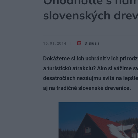
Ohodnoťte s nam
slovenských drev
16. 01. 2014
Diskusia
Dokážeme si ich uchrániť v ich prirod
a turistickú atrakciu? Ako si vážime s
desaťročiach nezáujmu svitá na lepši
aj na tradičné slovenské drevenice.