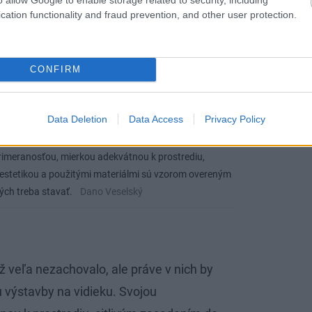
cation functionality and fraud prevention, and other user protection.
CONFIRM
Data Deletion
Data Access
Privacy Policy
achovalo, ale práve v nich by sme mali hľadať vzor
primeranosťou, mierkou adekvátnou k prostrediu,
u estetikou a použitými materiálmi sú vzorom overeným
ých treba stavať.
Dano Veselský
 veľa nezachovalo, ale práve v nich by
u výstavby na vidieku. Svojou