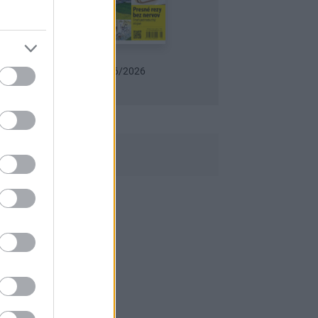
Urob si sám 6/2026
Môj dom Špeciál 02/202
Záhrada 06/2026