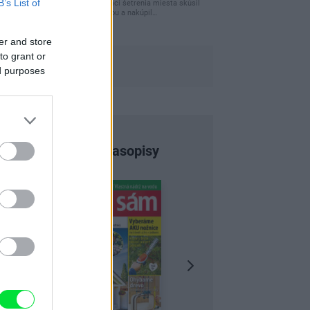
B’s List of
Ja som pred časom v rámci šetrenia miesta skúsil
využiť priestor pod posteľou a nakúpil…
er and store
to grant or
ed purposes
Najnovšie časopisy