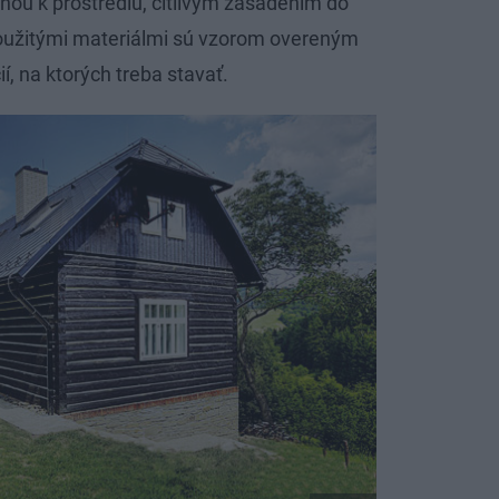
ou k prostrediu, citlivým zasadením do
 použitými materiálmi sú vzorom overeným
 na ktorých treba stavať.