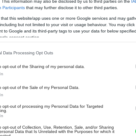
. This information may also be disclosed by us to third parties on the
IA
sti a technickej vyspelosti slovenských
Participants
that may further disclose it to other third parties.
ýbalo estetické cítenie.
 that this website/app uses one or more Google services and may gath
including but not limited to your visit or usage behaviour. You may click 
 to Google and its third-party tags to use your data for below specifi
ogle consent section.
l Data Processing Opt Outs
o opt-out of the Sharing of my personal data.
In
o opt-out of the Sale of my Personal Data.
In
to opt-out of processing my Personal Data for Targeted
ing.
In
edeli vyrobiť sklo s väčšími rozmermi, takže okná sú
vali aj vedomosti a praktické skúsenosti o úniku tepla,
o opt-out of Collection, Use, Retention, Sale, and/or Sharing
ých častiach Slovenska.
regnUM
ersonal Data that Is Unrelated with the Purposes for which it
lected.