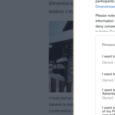
participants
drevenice sú dôkazom filigránsko
Downstream 
tesárov v minulosti, ktorým nech
Please note
information 
deny consent
in below Go
Persona
I want t
Opted 
I want t
Opted 
I want 
Advertis
Opted 
V čase, keď sa stavali drevenice, ešte nev
členené na malé časti. Na ich veľkosť vplý
I want t
a preto boli čo najmenšie, najmä v severn
of my P
was col