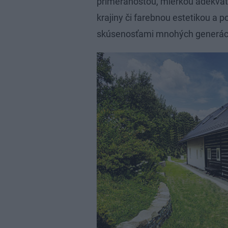
primeranosťou, mierkou adekvátn
krajiny či farebnou estetikou a
skúsenosťami mnohých generácií,