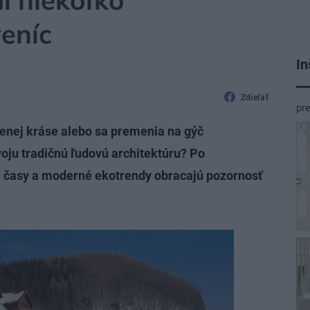
i niekoľko
eníc
In
Zdieľať
pr
zenej kráse alebo sa premenia na gýč
voju tradičnú ľudovú architektúru? Po
e časy a moderné ekotrendy obracajú pozornosť