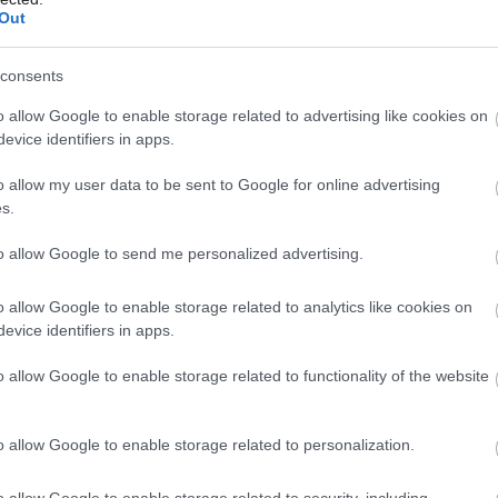
Out
consents
 ešte nevedeli vyrobiť sklo s väčšími
Môj dom 06/2026
o allow Google to enable storage related to advertising like cookies on
evice identifiers in apps.
na malé časti. Na ich veľkosť vplývali aj
 o úniku tepla, a preto boli čo najmenšie,
o allow my user data to be sent to Google for online advertising
s.
venska.
to allow Google to send me personalized advertising.
o allow Google to enable storage related to analytics like cookies on
evice identifiers in apps.
o allow Google to enable storage related to functionality of the website
o allow Google to enable storage related to personalization.
o allow Google to enable storage related to security, including