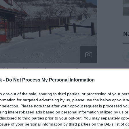
Na
mentálnou výzdobou, pôvodne vápennou maľbou na
 Tieto drevenice sú dôkazom filigránskosti a technickej
k -
Do Not Process My Personal Information
, ktorým nechýbalo estetické cítenie.
regnUM
to opt-out of the sale, sharing to third parties, or processing of your per
formation for targeted advertising by us, please use the below opt-out s
r selection. Please note that after your opt-out request is processed y
eing interest-based ads based on personal information utilized by us or
h s ornamentálnou výzdobou, pôvodne
disclosed to third parties prior to your opt-out. You may separately opt-
a s motívmi tunajšej výšivky. Tieto
losure of your personal information by third parties on the IAB’s list of