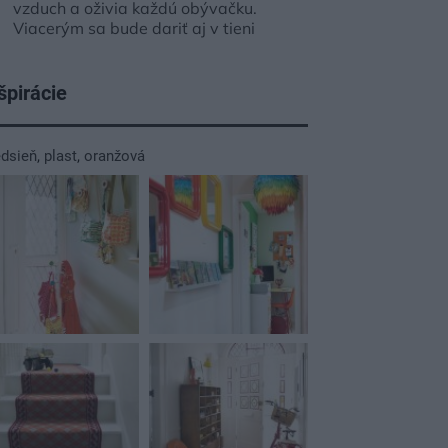
vzduch a oživia každú obývačku.
Viacerým sa bude dariť aj v tieni
špirácie
edsieň
,
plast
,
oranžová