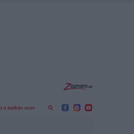
a a balkón snov