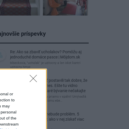
jnovšie príspevky
Re: Ako sa zbaviť ucholakov? Pomôžu aj
jednoduché domáce pasce | Môjdom.sk
blbeckovia, "ucholak" je uzitocny a len idiot kantri
uzitocny hmyz
Re: Vidiecku usadlosť postavili tak dobre, že
domáceho chráni i dnes. Ešte tu vidno
kamenné múry, no staré bývanie nečakajte
sonal or
čakám kedy budú wc misy priamo v spálni! Umývadlá
ection to
už sú štandardom! Tu niekomu ebe…
ou may
 personal
Re: Tesná spálňa už nebude problém. 5
out of the
praktických nápadov, ako v nej získať viac
 downstream
úložného miesta