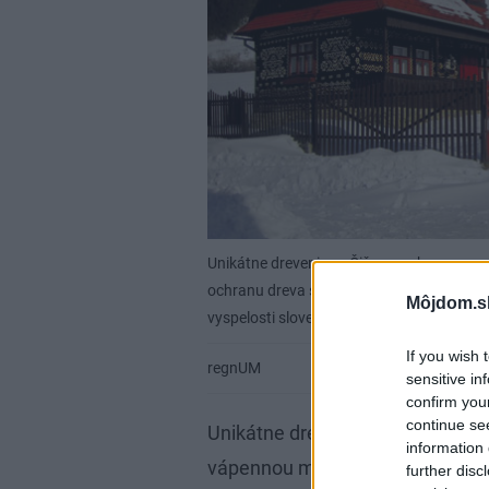
Unikátne drevenice v Čičmanoch s orna
ochranu dreva s motívmi tunajšej výšivky.
Môjdom.s
vyspelosti slovenských tesárov v minulosti
If you wish 
regnUM
sensitive in
confirm you
continue se
Unikátne drevenice v Čičmanoc
information 
vápennou maľbou na ochranu drev
further disc