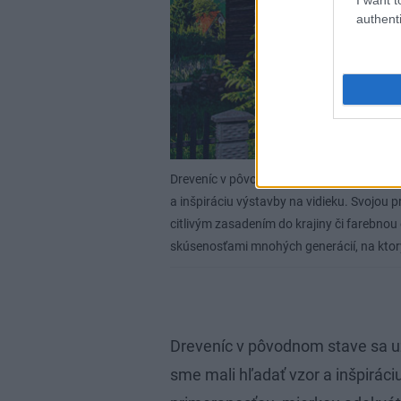
authenti
Dreveníc v pôvodnom stave sa už veľa nez
a inšpiráciu výstavby na vidieku. Svojou 
citlivým zasadením do krajiny či farebno
skúsenosťami mnohých generácií, na ktor
Dreveníc v pôvodnom stave sa už
sme mali hľadať vzor a inšpiráci