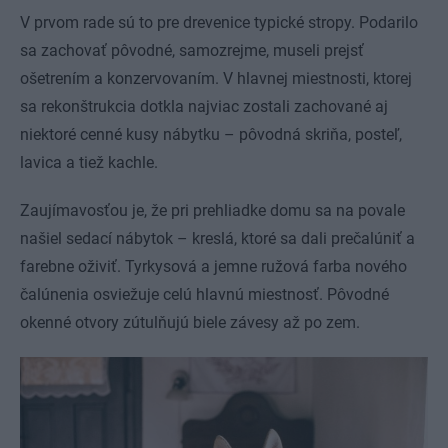
V prvom rade sú to pre drevenice typické stropy. Podarilo
sa zachovať pôvodné, samozrejme, museli prejsť
ošetrením a konzervovaním. V hlavnej miestnosti, ktorej
sa rekonštrukcia dotkla najviac zostali zachované aj
niektoré cenné kusy nábytku – pôvodná skriňa, posteľ,
lavica a tiež kachle.
Zaujímavosťou je, že pri prehliadke domu sa na povale
našiel sedací nábytok – kreslá, ktoré sa dali prečalúniť a
farebne oživiť. Tyrkysová a jemne ružová farba nového
čalúnenia osviežuje celú hlavnú miestnosť. Pôvodné
okenné otvory zútulňujú biele závesy až po zem.