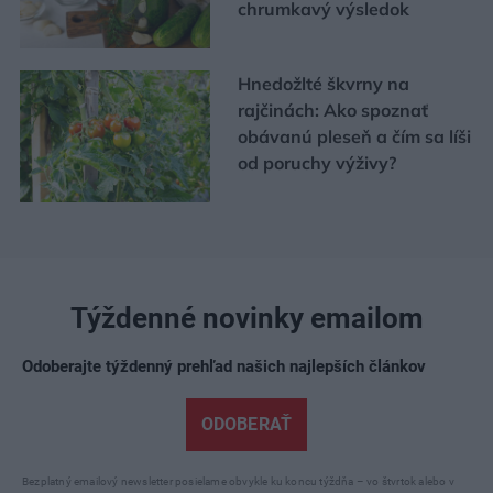
chrumkavý výsledok
Hnedožlté škvrny na
rajčinách: Ako spoznať
obávanú pleseň a čím sa líši
od poruchy výživy?
Týždenné novinky emailom
Odoberajte týždenný prehľad našich najlepších článkov
ODOBERAŤ
Bezplatný emailový newsletter posielame obvykle ku koncu týždňa – vo štvrtok alebo v