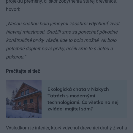
projektu premeny, či skôr zobytnenia starej drevenice,
hovorí:
„Našou snahou bolo jemnými zásahmi vdýchnuť život
hlavnej miestnosti. Snažili sme sa ponechať pôvodné
konštrukčné prvky všade, kde to bolo možné. Ak bolo
potrebné doplniť nové prvky, riešili sme to s úctou a
pokorou.“
Prečítajte si tiež
Ekologická chata v Nízkych
Tatrách s modernými
technológiami. Čo všetko na nej
zvládol majiteľ sám?
Výsledkom je interiér, ktorý vdýchol drevenici druhý život a