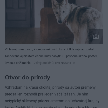
V hlavnej miestnosti, ktorej sa rekonštrukcia dotkla najviac zostali
zachované aj niektoré cenné kusy nábytku – pôvodná skriňa, posteľ,
lavica a tiež kachle.
Zdroj: ateliér ČERVENÁSVITEK
Otvor do prírody
Vzhľadom na krásu okolitej prírody sa autori premeny
predsa len rozhodli pre jeden väčší zásah. Je ním
netypický sklenený priezor smerom do úchvatnej krajiny
lesov. Architekti ho nazývajú otvor do prírody, v ktorom