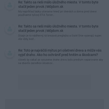
Re: Takto sa rieši málo úložného miesta. V tomto byte
stačil jeden prvok | Môjdom.sk
My napríklad labky utierame hneď pri dverách a doma pred dvere
používame tyčový ETA Terier…
Re: Takto sa rieši málo úložného miesta. V tomto byte
stačil jeden prvok | Môjdom.sk
Dizajn je to nádherný, tá brezová preglejka a čisté línie vyzerajú super.
Ale vždy, keď…
Re: Toto je najväčší mýtus pri ošetrení dreva a môže vás
vyjsť draho. Ako ho ochrániť pred hnitím a škodcami?
clovek by cakal ze vysusene drahe drevo bolo predtym naparovane aby
sa zbavilo zarodkov skodcov...