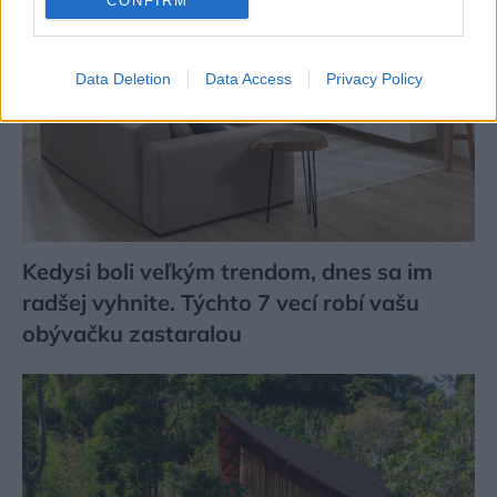
CONFIRM
Data Deletion
Data Access
Privacy Policy
Kedysi boli veľkým trendom, dnes sa im
radšej vyhnite. Týchto 7 vecí robí vašu
obývačku zastaralou