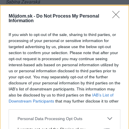
Sabína Zavarská
Foto: ateliér ČERVENÁSVITEK
Môjdom.sk -
Do Not Process My Personal
Information
Kategória:
Návšteva
If you wish to opt-out of the sale, sharing to third parties, or
processing of your personal or sensitive information for
Tagy:
chalupy
chata
drevenice
targeted advertising by us, please use the below opt-out
section to confirm your selection. Please note that after your
historický dom
kachle
opt-out request is processed you may continue seeing
interest-based ads based on personal information utilized by
rekonštrukcia chalupy
us or personal information disclosed to third parties prior to
your opt-out. You may separately opt-out of the further
disclosure of your personal information by third parties on the
IAB’s list of downstream participants. This information may
also be disclosed by us to third parties on the
IAB’s List of
Zdieľať článok
Downstream Participants
that may further disclose it to other
third parties.
Please note that this website/app uses one or more Google
Personal Data Processing Opt Outs
Pozrite si viac
services and may gather and store information including but