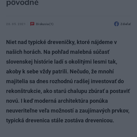
pôvodné
20. 05. 2021
Diskusia (1)
Zdieľať
Niet nad typické dreveničky, ktoré nájdeme v
našich horách. Na pohľad malebná súčasť
slovenskej histórie ladí s okolitými lesmi tak,
akoby k sebe vždy patrili. Nečudo, že mnohí
majitelia sa dnes rozhodnú radšej investovať do
rekonštrukcie, ako starú chalupu zbúrať a postaviť
novú. I keď moderná architektúra ponúka
neuveriteľne veľa možností a zaujímavých prvkov,
typická drevenica stále zostáva drevenicou.