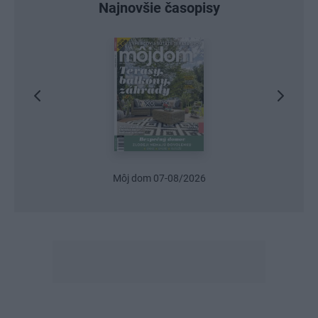
Najnovšie časopisy
8/2026
Urob si sám 6/2026