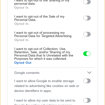
not limited to your visit or usage behaviour. You may click to
I want to opt-out of the Sharing of my
personal data.
grant or deny consent to Google and its third-party tags to
Opted In
use your data for below specified purposes in below Google
consent section.
I want to opt-out of the Sale of my
Personal Data.
Opted In
I want to opt-out of processing my
Personal Data for Targeted Advertising.
Opted In
I want to opt-out of Collection, Use,
Retention, Sale, and/or Sharing of my
Personal Data that Is Unrelated with the
Purposes for which it was collected.
Opted Out
Google consents
Ako vybrať dlažbu na záhrady: ktorý
I want to allow Google to enable storage
materiál vydrží záťaž, ktorý môže kĺzať a
related to advertising like cookies on web or
device identifiers in apps.
pri čom rátať s častou údržbou?
I want to allow my user data to be sent to