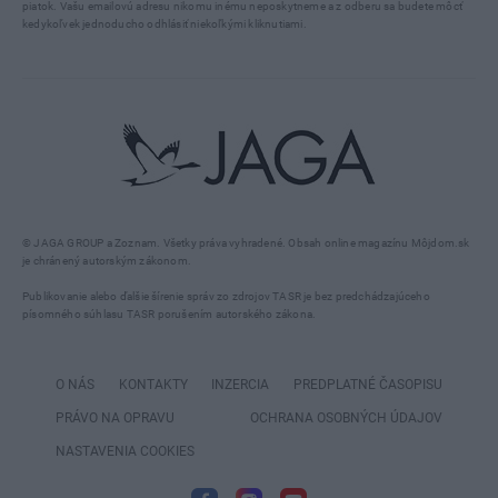
piatok. Vašu emailovú adresu nikomu inému neposkytneme a z odberu sa budete môcť
kedykoľvek jednoducho odhlásiť niekoľkými kliknutiami.
© JAGA GROUP a Zoznam. Všetky práva vyhradené. Obsah online magazínu Môjdom.sk
je chránený autorským zákonom.
Publikovanie alebo ďalšie šírenie správ zo zdrojov TASR je bez predchádzajúceho
písomného súhlasu TASR porušením autorského zákona.
O NÁS
KONTAKTY
INZERCIA
PREDPLATNÉ ČASOPISU
PRÁVO NA OPRAVU
OCHRANA OSOBNÝCH ÚDAJOV
NASTAVENIA COOKIES