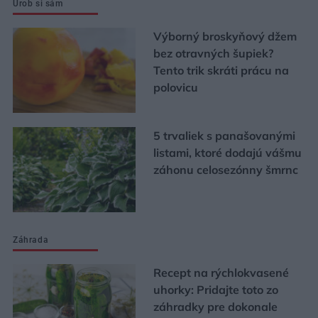
Urob si sám
Výborný broskyňový džem
bez otravných šupiek?
Tento trik skráti prácu na
polovicu
5 trvaliek s panašovanými
listami, ktoré dodajú vášmu
záhonu celosezónny šmrnc
Záhrada
Recept na rýchlokvasené
uhorky: Pridajte toto zo
záhradky pre dokonale