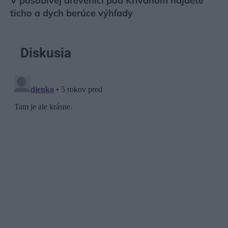
V pôsobivej drevenici pod Kriváňom nájdete
ticho a dych berúce výhľady
Diskusia