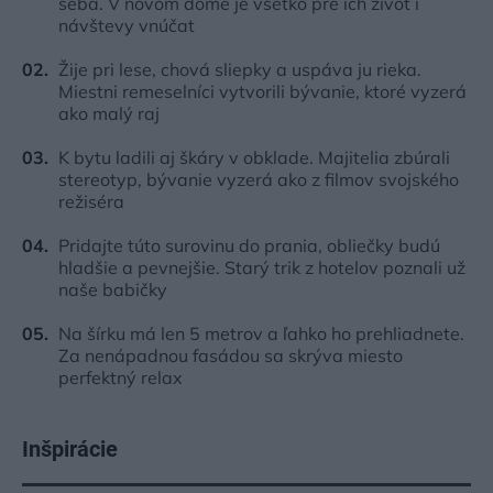
seba. V novom dome je všetko pre ich život i
návštevy vnúčat
Žije pri lese, chová sliepky a uspáva ju rieka.
Miestni remeselníci vytvorili bývanie, ktoré vyzerá
ako malý raj
K bytu ladili aj škáry v obklade. Majitelia zbúrali
stereotyp, bývanie vyzerá ako z filmov svojského
režiséra
Pridajte túto surovinu do prania, obliečky budú
hladšie a pevnejšie. Starý trik z hotelov poznali už
naše babičky
Na šírku má len 5 metrov a ľahko ho prehliadnete.
Za nenápadnou fasádou sa skrýva miesto
perfektný relax
Inšpirácie