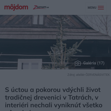
MENU
Galéria (17)
Zdroj: ateliér ČERVENÁSVITEK
MÔJDOM
BÝVANIE
NÁVŠTEVA
S úctou a pokorou vdýchli život
tradičnej drevenici v Tatrách, v
interiéri nechali vyniknúť všetko