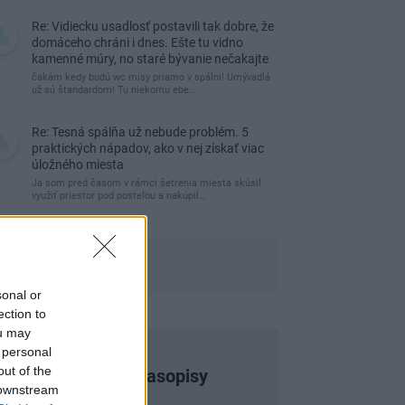
Re: Vidiecku usadlosť postavili tak dobre, že
domáceho chráni i dnes. Ešte tu vidno
kamenné múry, no staré bývanie nečakajte
čakám kedy budú wc misy priamo v spálni! Umývadlá
už sú štandardom! Tu niekomu ebe…
Re: Tesná spálňa už nebude problém. 5
praktických nápadov, ako v nej získať viac
úložného miesta
Ja som pred časom v rámci šetrenia miesta skúsil
využiť priestor pod posteľou a nakúpil…
sonal or
ection to
ou may
 personal
out of the
Najnovšie časopisy
 downstream