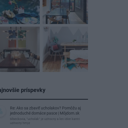
jnovšie príspevky
Re: Ako sa zbaviť ucholakov? Pomôžu aj
jednoduché domáce pasce | Môjdom.sk
blbeckovia, "ucholak" je uzitocny a len idiot kantri
uzitocny hmyz