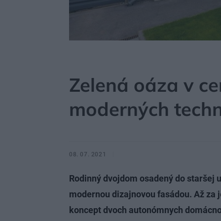
MÔJDOM
STAVBA A REKONŠTRUKCIA
MATERI
Zelená oáza v ce
moderných techn
08. 07. 2021
Rodinný dvojdom osadený do staršej u
modernou dizajnovou fasádou. Až za 
koncept dvoch autonómnych domácnost