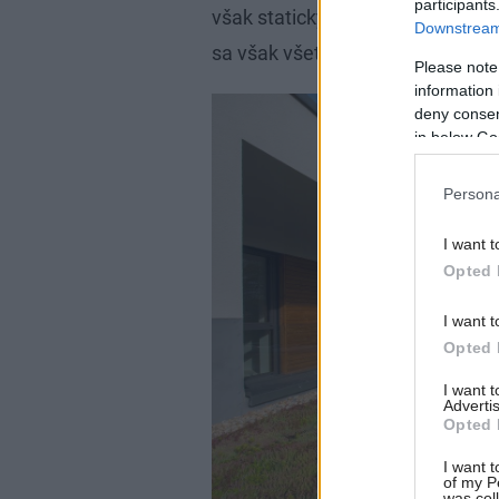
participants
však staticky odizolovali od nov
Downstream 
sa však všetky „starinky“ končia
Please note
information 
deny consent
in below Go
Persona
I want t
Opted 
I want t
Opted 
I want 
Advertis
Opted 
I want t
of my P
was col