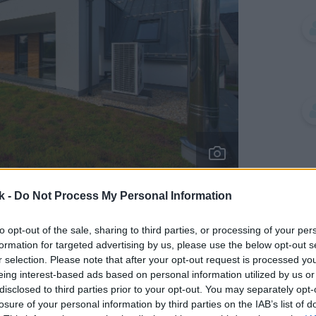
k -
Do Not Process My Personal Information
to opt-out of the sale, sharing to third parties, or processing of your per
mieste, kde predtým stáli dva 120-ročné
formation for targeted advertising by us, please use the below opt-out s
. Nadzemná stavba je kompletne nová, po
r selection. Please note that after your opt-out request is processed y
eing interest-based ads based on personal information utilized by us or
adičnú prešovskú klenbovú tehlovú pivnicu,
disclosed to third parties prior to your opt-out. You may separately opt-
nna pivnička. Z bezpečnostných dôvodov ju
losure of your personal information by third parties on the IAB’s list of