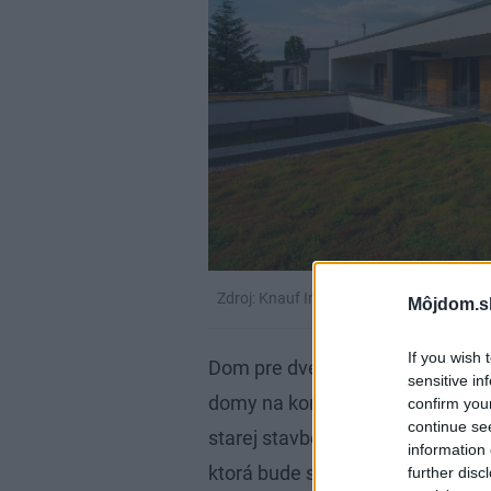
Zdroj: Knauf Insulation
Môjdom.s
If you wish 
Dom pre dve rodiny postavili na 
sensitive in
domy na konci svojej životnosti
confirm you
continue se
starej stavbe si však nechali tr
information 
ktorá bude slúžiť ako štýlová ví
further disc