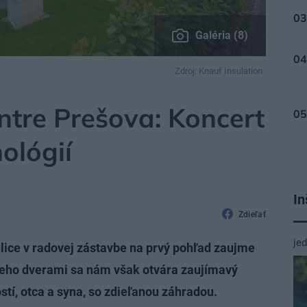
Galéria (8)
Zdroj: Knauf Insulation
ÁLY
ntre Prešova: Koncert
ológií
In
Zdieľať
je
lice v radovej zástavbe na prvý pohľad zaujme
jeho dverami sa nám však otvára zaujímavý
í, otca a syna, so zdieľanou záhradou.