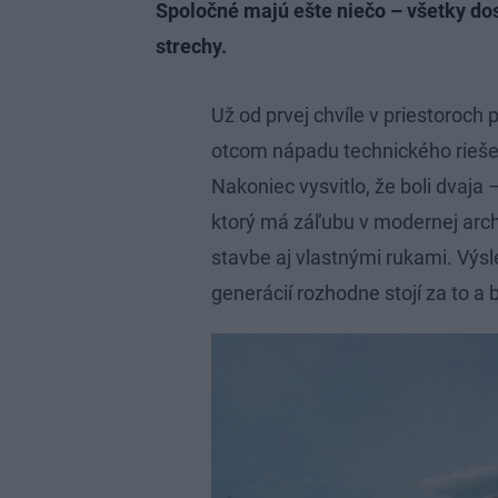
Spoločné majú ešte niečo – všetky d
strechy.
Už od prvej chvíle v priestoroch
otcom nápadu technického riešen
Nakoniec vysvitlo, že boli dvaja 
ktorý má záľubu v modernej archi
stavbe aj vlastnými rukami. Výs
generácií rozhodne stojí za to a