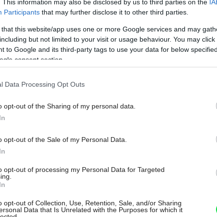
. This information may also be disclosed by us to third parties on the
IA
ostavby, takže ňou nie je zaťažená. Týmto
Participants
that may further disclose it to other third parties.
 a nasleduje už len moderná výbava.
 that this website/app uses one or more Google services and may gath
including but not limited to your visit or usage behaviour. You may click 
 to Google and its third-party tags to use your data for below specifi
ogle consent section.
l Data Processing Opt Outs
o opt-out of the Sharing of my personal data.
In
o opt-out of the Sale of my Personal Data.
Môj dom Špeciál 02/2026
In
to opt-out of processing my Personal Data for Targeted
ing.
In
o opt-out of Collection, Use, Retention, Sale, and/or Sharing
ersonal Data that Is Unrelated with the Purposes for which it
lected.