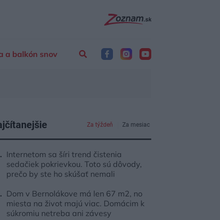
a a balkón snov
jčítanejšie
Za týždeň
Za mesiac
Internetom sa šíri trend čistenia
sedačiek pokrievkou. Toto sú dôvody,
prečo by ste ho skúšať nemali
Dom v Bernolákove má len 67 m2, no
miesta na život majú viac. Domácim k
súkromiu netreba ani závesy