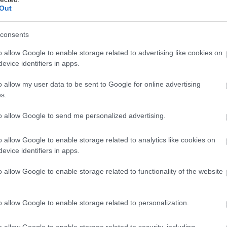
Out
consents
o allow Google to enable storage related to advertising like cookies on
k prírode a tiež k výnimočným veciam,
evice identifiers in apps.
atívnych technológií a vybral aj nie úplne
o allow my user data to be sent to Google for online advertising
e toho pocestovaného po Európe a svete
s.
h i Holandsku sme zelených striech videli
to allow Google to send me personalized advertising.
Projektant pôvodne navrhol pre naše ploché
o allow Google to enable storage related to analytics like cookies on
antu mu prišla zelená strecha ako stokrát
evice identifiers in apps.
ko ďalej dodáva, verí, že to bude mať
o allow Google to enable storage related to functionality of the website
 efekt.
o allow Google to enable storage related to personalization.
o allow Google to enable storage related to security, including