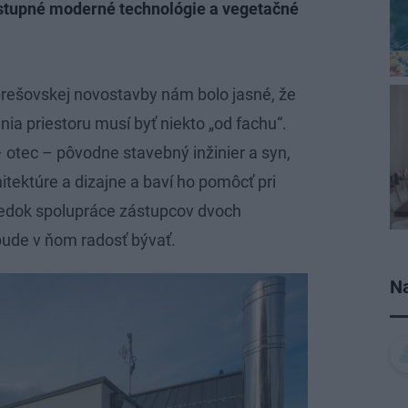
ostupné moderné technológie a vegetačné
 prešovskej novostavby nám bolo jasné, že
ia priestoru musí byť niekto „od fachu“.
– otec – pôvodne stavebný inžinier a syn,
tektúre a dizajne a baví ho pomôcť pri
ledok spolupráce zástupcov dvoch
 bude v ňom radosť bývať.
Na