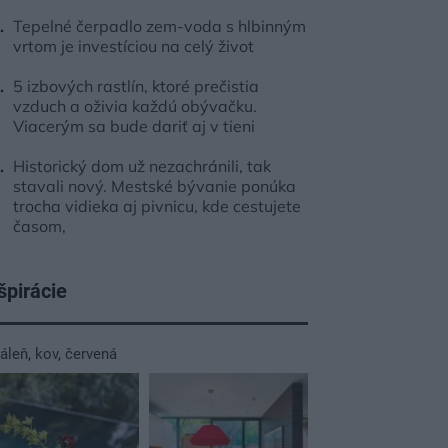
Tepelné čerpadlo zem-voda s hlbinným
vrtom je investíciou na celý život
5 izbových rastlín, ktoré prečistia
vzduch a oživia každú obývačku.
Viacerým sa bude dariť aj v tieni
Historický dom už nezachránili, tak
stavali nový. Mestské bývanie ponúka
trocha vidieka aj pivnicu, kde cestujete
časom,
špirácie
dáleň
,
kov
,
červená