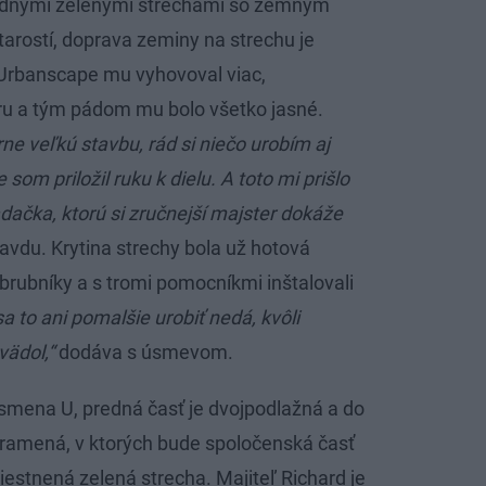
ardnými zelenými strechami so zemným
arostí, doprava zeminy na strechu je
 Urbanscape mu vyhovoval viac,
ru a tým pádom mu bolo všetko jasné.
e veľkú stavbu, rád si niečo urobím aj
som priložil ruku k dielu. A toto mi prišlo
dačka, ktorú si zručnejší majster dokáže
avdu. Krytina strechy bola už hotová
 obrubníky a s tromi pomocníkmi inštalovali
a to ani pomalšie urobiť nedá, kvôli
vädol,“
dodáva s úsmevom.
smena U, predná časť je dvojpodlažná a do
 ramená, v ktorých bude spoločenská časť
estnená zelená strecha. Majiteľ Richard je