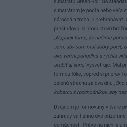
substrátu Green Roll. So štand
substrátom je podľa neho veľa st
náročná a treba ju prehrabávať.
preštudoval si produktovú brožú
„Napriek tomu, že riešime pomern
sám, aby som mal dobrý pocit, že 
ako veľmi pohodlná a rýchla skla
urobiť aj sám,“
vysvetľuje. Mal pr
formou fólie, vopred si pripravil
zelenú strechu za dva dni.
„Ono s
kobercu z rozchodníkov, aby nez
Dvojdom je formovaný v tvare pí
záhrady sa tiahnu dve prízemné
domácností. Práve na nich je umi