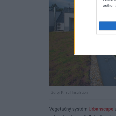
authenti
Zdroj: Knauf Insulation
Vegetačný systém
Urbanscape
s