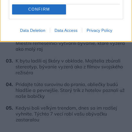
CONFIRM
Deti odrástli, rodičia majú bývanie presne podľa
seba. V novom dome je všetko pre ich život i
návštevy vnúčat
Data Deletion
Data Access
Privacy Policy
Žije pri lese, chová sliepky a uspáva ju rieka.
Miestni remeselníci vytvorili bývanie, ktoré vyzerá
ako malý raj
K bytu ladili aj škáry v obklade. Majitelia zbúrali
stereotyp, bývanie vyzerá ako z filmov svojského
režiséra
Pridajte túto surovinu do prania, obliečky budú
hladšie a pevnejšie. Starý trik z hotelov poznali už
naše babičky
Kedysi boli veľkým trendom, dnes sa im radšej
vyhnite. Týchto 7 vecí robí vašu obývačku
zastaralou