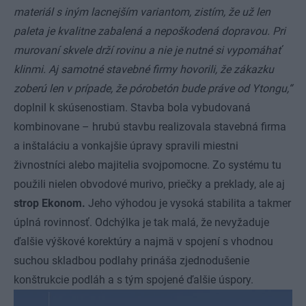
materiál s iným lacnejším variantom, zistím, že už len
paleta je kvalitne zabalená a nepoškodená dopravou. Pri
murovaní skvele drží rovinu a nie je nutné si vypomáhať
klinmi. Aj samotné stavebné firmy hovorili, že zákazku
zoberú len v prípade, že pórobetón bude práve od Ytongu,“
doplnil k skúsenostiam. Stavba bola vybudovaná
kombinovane – hrubú stavbu realizovala stavebná firma
a inštaláciu a vonkajšie úpravy spravili miestni
živnostníci alebo majitelia svojpomocne. Zo systému tu
použili nielen obvodové murivo, priečky a preklady, ale aj
strop Ekonom.
Jeho výhodou je vysoká stabilita a takmer
úplná rovinnosť. Odchýlka je tak malá, že nevyžaduje
ďalšie výškové korektúry a najmä v spojení s vhodnou
suchou skladbou podlahy prináša zjednodušenie
konštrukcie podláh a s tým spojené ďalšie úspory.