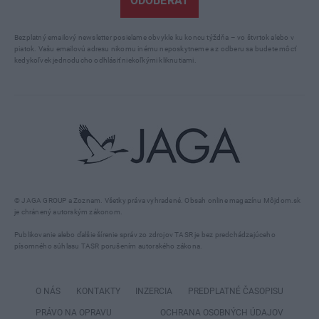
ODOBERAŤ
Bezplatný emailový newsletter posielame obvykle ku koncu týždňa – vo štvrtok alebo v
piatok. Vašu emailovú adresu nikomu inému neposkytneme a z odberu sa budete môcť
kedykoľvek jednoducho odhlásiť niekoľkými kliknutiami.
© JAGA GROUP a Zoznam. Všetky práva vyhradené. Obsah online magazínu Môjdom.sk
je chránený autorským zákonom.
Publikovanie alebo ďalšie šírenie správ zo zdrojov TASR je bez predchádzajúceho
písomného súhlasu TASR porušením autorského zákona.
O NÁS
KONTAKTY
INZERCIA
PREDPLATNÉ ČASOPISU
PRÁVO NA OPRAVU
OCHRANA OSOBNÝCH ÚDAJOV