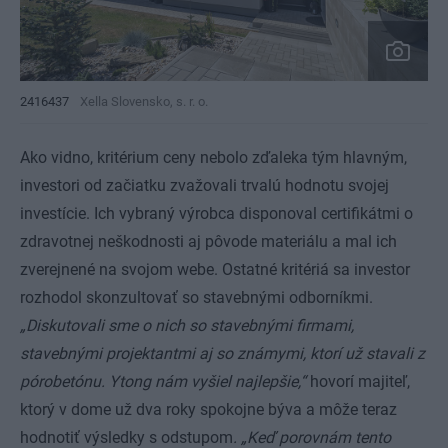
2416437
Xella Slovensko, s. r. o.
Ako vidno, kritérium ceny nebolo zďaleka tým hlavným,
investori od začiatku zvažovali trvalú hodnotu svojej
investície. Ich vybraný výrobca disponoval certifikátmi o
zdravotnej neškodnosti aj pôvode materiálu a mal ich
zverejnené na svojom webe. Ostatné kritériá sa investor
rozhodol skonzultovať so stavebnými odborníkmi.
„Diskutovali sme o nich so stavebnými firmami,
stavebnými projektantmi aj so známymi, ktorí už stavali z
pórobetónu. Ytong nám vyšiel najlepšie,“
hovorí majiteľ,
ktorý v dome už dva roky spokojne býva a môže teraz
hodnotiť výsledky s odstupom
. „Keď porovnám tento