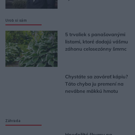
Urob si sám
5 trvaliek s panašovanými
listami, ktoré dodajú vášmu
záhonu celosezónny šmrnc
Chystáte sa zavárať kápiu?
Táto chyba ju premení na
nevábne mäkkú hmotu
Záhrada
Hnedožlté škvrny na