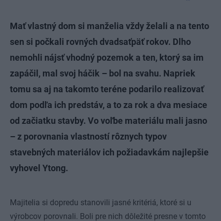
Mať vlastný dom si manželia vždy želali a na tento
sen si počkali rovných dvadsaťpäť rokov. Dlho
nemohli nájsť vhodný pozemok a ten, ktorý sa im
zapáčil, mal svoj háčik – bol na svahu. Napriek
tomu sa aj na takomto teréne podarilo realizovať
dom podľa ich predstáv, a to za rok a dva mesiace
od začiatku stavby. Vo voľbe materiálu mali jasno
– z porovnania vlastností rôznych typov
stavebných materiálov ich požiadavkám najlepšie
vyhovel Ytong.
Majitelia si dopredu stanovili jasné kritériá, ktoré si u
výrobcov porovnali. Boli pre nich dôležité presne v tomto