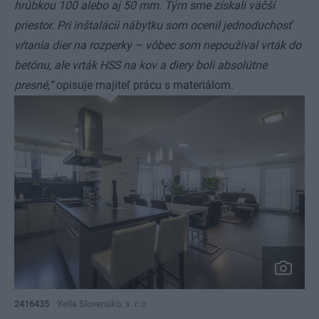
hrúbkou 100 alebo aj 50 mm. Tým sme získali väčší
priestor. Pri inštalácii nábytku som ocenil jednoduchosť
vŕtania dier na rozperky – vôbec som nepoužíval vrták do
betónu, ale vrták HSS na kov a diery boli absolútne
presné,“
opisuje majiteľ prácu s materiálom.
2416435
Xella Slovensko, s. r. o.