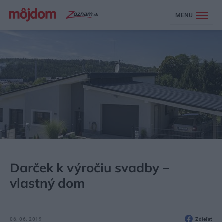
MENU
MÔJDOM
STAVBA A REKONŠTRUKCIA
MATERIÁLY
Darček k výročiu svadby –
vlastný dom
06. 06. 2019
Zdieľať