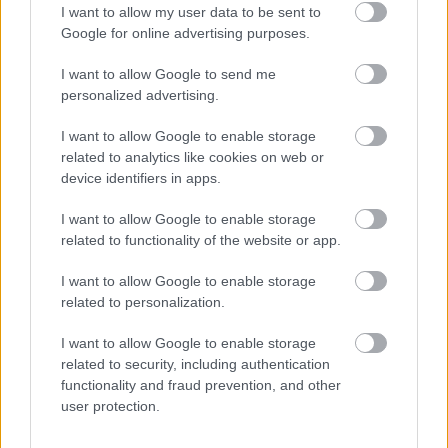
www.ytong.sk
I want to allow my user data to be sent to
PR článok spoločnosti: Xella Slovensko, spol. s r.o.
Google for online advertising purposes.
Kategória:
Materiály
I want to allow Google to send me
personalized advertising.
Tagy:
hladená stierka
hrubá stavba
I want to allow Google to enable storage
murovacie materiály
rodinný dom
related to analytics like cookies on web or
device identifiers in apps.
I want to allow Google to enable storage
Zdieľať článok
related to functionality of the website or app.
I want to allow Google to enable storage
related to personalization.
I want to allow Google to enable storage
related to security, including authentication
functionality and fraud prevention, and other
user protection.
Najčítanejšie
Za týždeň
Za mesiac