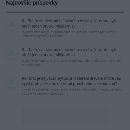
Najnovšie príspevky
Re: Takto sa rieši málo úložného miesta. V tomto byte
stačil jeden prvok | Môjdom.sk
My napríklad labky utierame hneď pri dverách a doma pred dvere
používame tyčový ETA Terier…
Re: Takto sa rieši málo úložného miesta. V tomto byte
stačil jeden prvok | Môjdom.sk
Dizajn je to nádherný, tá brezová preglejka a čisté línie vyzerajú super.
Ale vždy, keď…
Re: Toto je najväčší mýtus pri ošetrení dreva a môže vás
vyjsť draho. Ako ho ochrániť pred hnitím a škodcami?
clovek by cakal ze vysusene drahe drevo bolo predtym naparovane aby
sa zbavilo zarodkov skodcov...