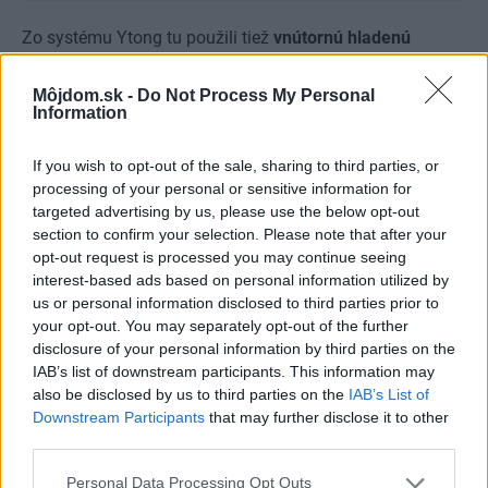
Zo systému Ytong tu použili tiež
vnútornú hladenú
stierku
, ktorá svojimi vlastnosťami prispela k celkovej
Môjdom.sk -
Do Not Process My Personal
kvalite steny.
„Oceňujeme rýchlosť nanášania a
Information
minimálne množstvo nežiaducej vody, prinesenej počas
stavby. Múry so stierkou sú naozaj rovné a presné. Pri
If you wish to opt-out of the sale, sharing to third parties, or
processing of your personal or sensitive information for
usadzovaní nábytku a kuchyne sme nemali jediný
targeted advertising by us, please use the below opt-out
problém. To nám ušetrilo čas, nervy a aj náklady. Stierka
section to confirm your selection. Please note that after your
je aj relatívne odolná proti poškodeniu. Niekoľkokrát sa
opt-out request is processed you may continue seeing
interest-based ads based on personal information utilized by
nám podarilo naraziť alebo buchnúť do steny a nikdy sa
us or personal information disclosed to third parties prior to
povrch nepoškodil,“
opisuje skúsenosti majiteľ.
your opt-out. You may separately opt-out of the further
disclosure of your personal information by third parties on the
IAB’s list of downstream participants. This information may
also be disclosed by us to third parties on the
IAB’s List of
Downstream Participants
that may further disclose it to other
third parties.
Please note that this website/app uses one or more Google
Personal Data Processing Opt Outs