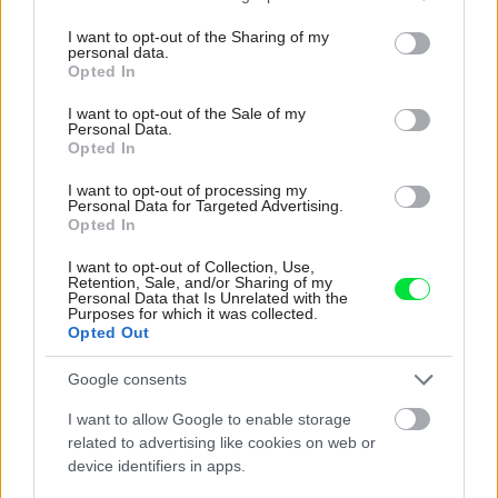
services and may gather and store information including but
not limited to your visit or usage behaviour. You may click to
I want to opt-out of the Sharing of my
personal data.
grant or deny consent to Google and its third-party tags to
Opted In
use your data for below specified purposes in below Google
consent section.
I want to opt-out of the Sale of my
Personal Data.
Opted In
2416439
Xella Slovensko, s. r. o.
I want to opt-out of processing my
Personal Data for Targeted Advertising.
A aké rady by po skúsenosti dal tým, čo sa ešte len k
Opted In
životnému kroku – stavaniu chystajú?
„Záujemcom o
I want to opt-out of Collection, Use,
Retention, Sale, and/or Sharing of my
stavanie odporúčam dobre zvážiť pomer ceny a kvality
Personal Data that Is Unrelated with the
Purposes for which it was collected.
materiálov, životnosť a následnú pridanú hodnotu. Stavať
Opted Out
z toho najlacnejšieho materiálu sa môže pri platení
faktúry zdať ako výhra, ale väčšinou problémy vzniknuté
Google consents
pri stavaní alebo s kvalitou (životnosťou) neskôr bývajú
I want to allow Google to enable storage
veľké a náklady na sanáciu chybných materiálov prevážia
related to advertising like cookies on web or
device identifiers in apps.
pôvodný rozdiel v cenách materiálov.“