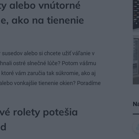
ty alebo vnútorné
e, ako na tienenie
susedov alebo si chcete užiť váľanie v
vyhnali ostré slnečné lúče? Potom vášmu
, ktoré vám zaručia tak súkromie, ako aj
 alebo vonkajšie tienenie okien? Poradíme
Na
vé rolety potešia
od