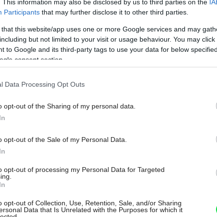
. This information may also be disclosed by us to third parties on the
IA
dernej technológii je možné tienenie
Participants
that may further disclose it to other third parties.
ným telefónom iba jedným dotykom.
 that this website/app uses one or more Google services and may gath
including but not limited to your visit or usage behaviour. You may click 
mie:
rolety neprepustia svetlo a zabránia aj
 to Google and its third-party tags to use your data for below specifi
 alebo okoloidúcich. Zaistia vám
ogle consent section.
die.
l Data Processing Opt Outs
redokenné rolety celé stiahnete, ušetria
ergie.
o opt-out of the Sharing of my personal data.
In
 vašej peňaženke:
vďaka hliníkovým
o opt-out of the Sale of my Personal Data.
é využívať klimatizáciu. Znižujú teplotu v
Môj dom Špeciál 02/2026
In
čite radi oceníte na úsporách, zároveň sa
otnému prostrediu.
to opt-out of processing my Personal Data for Targeted
ing.
In
nosť:
vonkajšie rolety majú aj
aňujú zlodejom v ľahkom vniknutí do domu
o opt-out of Collection, Use, Retention, Sale, and/or Sharing
ersonal Data that Is Unrelated with the Purposes for which it
lected.