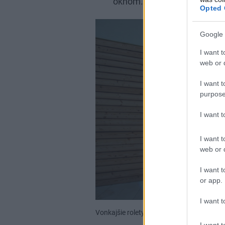
oknom. Navyše dobre neuvi
Opted 
Google 
I want t
web or d
I want t
purpose
I want 
I want t
web or d
I want t
or app.
I want t
Vonkajšie rolety majú aj bezpečnostnú fu
I want t