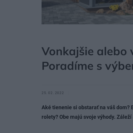
MÔJDOM
STAVBA A REKONŠTRUKCIA
OKNÁ
Vonkajšie alebo 
Poradíme s výb
25. 02. 2022
Aké tienenie si obstarať na váš dom? 
rolety? Obe majú svoje výhody. Záleží 