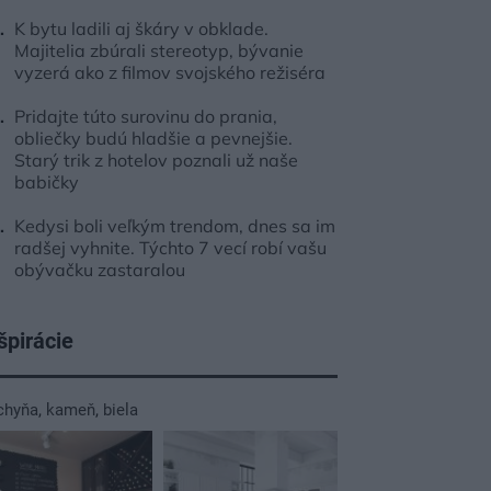
K bytu ladili aj škáry v obklade.
Majitelia zbúrali stereotyp, bývanie
vyzerá ako z filmov svojského režiséra
Pridajte túto surovinu do prania,
obliečky budú hladšie a pevnejšie.
Starý trik z hotelov poznali už naše
babičky
Kedysi boli veľkým trendom, dnes sa im
radšej vyhnite. Týchto 7 vecí robí vašu
obývačku zastaralou
špirácie
chyňa
,
kameň
,
biela