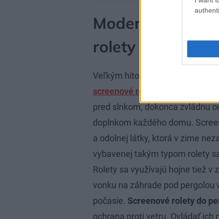
authenti
Moderné tienenie
rolety oživia k
Veľkým hitom nielen európskych 
screenové rolety
. Ide o modernú
pred slnkom, dokonca zvládnu od
doplnkom každého domu. Screeno
a odolnej látky, ktorá v zime ne
vybavenej takým typom rolety sa
Rolety sa využívajú hojne tiež 
vonku na záhrade pod pergolou v
počasie.
Screenové rolety do pe
ochrana proti vetru. Ovládať ic