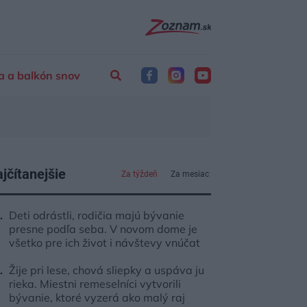
a a balkón snov
jčítanejšie
Za týždeň
Za mesiac
Deti odrástli, rodičia majú bývanie
presne podľa seba. V novom dome je
všetko pre ich život i návštevy vnúčat
Žije pri lese, chová sliepky a uspáva ju
rieka. Miestni remeselníci vytvorili
bývanie, ktoré vyzerá ako malý raj