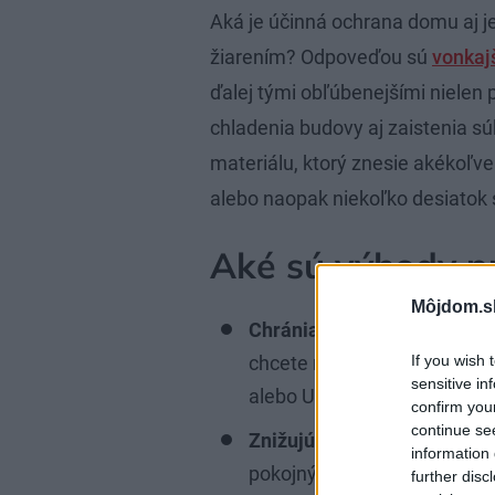
Aká je účinná ochrana domu aj 
žiarením? Odpoveďou sú
vonkajš
ďalej tými obľúbenejšími nielen 
chladenia budovy aj zaistenia s
materiálu, ktorý znesie akékoľve
alebo naopak niekoľko desiatok 
Aké sú výhody p
Môjdom.s
Chránia pred ostrým svetlo
If you wish 
chcete mať v miestnosti a 
sensitive in
alebo UV žiarením.
confirm you
continue se
Znižujú hluk v miestnosti:
d
information 
pokojný spánok pre vás aj va
further disc