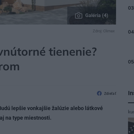
Galéria (4)
Zdroj: Climax
vnútorné tienenie?
erom
In
Zdieľať
Budú lepšie vonkajšie žalúzie alebo látkové
ku
aj na type miestnosti.