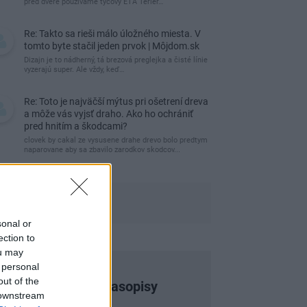
pred dvere používame tyčový ETA Terier…
Re: Takto sa rieši málo úložného miesta. V
tomto byte stačil jeden prvok | Môjdom.sk
Dizajn je to nádherný, tá brezová preglejka a čisté línie
vyzerajú super. Ale vždy, keď…
Re: Toto je najväčší mýtus pri ošetrení dreva
a môže vás vyjsť draho. Ako ho ochrániť
pred hnitím a škodcami?
clovek by cakal ze vysusene drahe drevo bolo predtym
naparovane aby sa zbavilo zarodkov skodcov...
sonal or
ection to
ou may
 personal
out of the
Najnovšie časopisy
 downstream