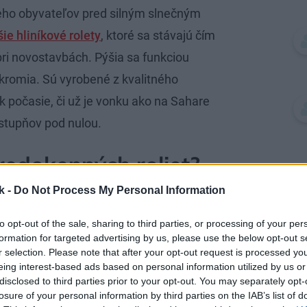
jeho obyvateľov pred silným slnečným
ie hliníkové rolety
, ktoré sa stávajú čím
pri novostavbách. Pýšia sa funkciou
úkromia. Sú vyrobené z kvalitného
k počasie, či už je vonku ako na Sahare
stupňov pod nulou.
redokenných roliet?
k -
Do Not Process My Personal Information
m:
doprajú vám zvoliť si, koľko svetla
to opt-out of the sale, sharing to third parties, or processing of your per
chránia tiež okná pred prudkým dažďom
formation for targeted advertising by us, please use the below opt-out s
r selection. Please note that after your opt-out request is processed y
eing interest-based ads based on personal information utilized by us or
oprajú vám pokoj na prácu a umožnia
disclosed to third parties prior to your opt-out. You may separately opt-
še deti.
losure of your personal information by third parties on the IAB’s list of