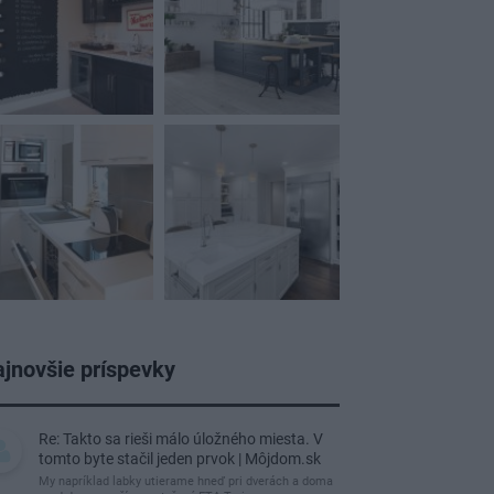
jnovšie príspevky
Re: Takto sa rieši málo úložného miesta. V
tomto byte stačil jeden prvok | Môjdom.sk
My napríklad labky utierame hneď pri dverách a doma