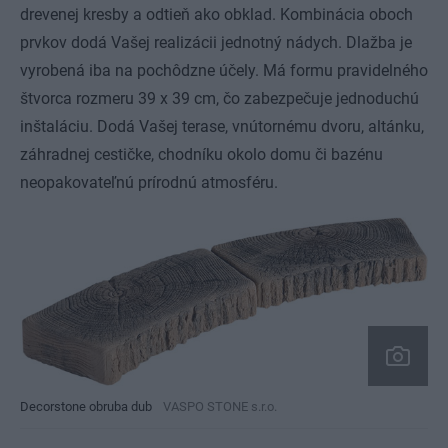
drevenej kresby a odtieň ako obklad. Kombinácia oboch
prvkov dodá Vašej realizácii jednotný nádych. Dlažba je
vyrobená iba na pochôdzne účely. Má formu pravidelného
štvorca rozmeru 39 x 39 cm, čo zabezpečuje jednoduchú
inštaláciu. Dodá Vašej terase, vnútornému dvoru, altánku,
záhradnej cestičke, chodníku okolo domu či bazénu
neopakovateľnú prírodnú atmosféru.
Decorstone obruba dub
VASPO STONE s.r.o.