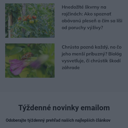
Hnedožlté škvrny na
rajčinách: Ako spoznať
obávanú pleseň a čím sa líši
od poruchy výživy?
Chrústa pozná každý, no čo
jeho menší príbuzný? Biológ
vysvetľuje, či chrústik škodí
záhrade
Týždenné novinky emailom
Odoberajte týždenný prehľad našich najlepších článkov