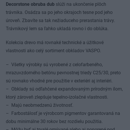
Decorstone obruba dub
slúži na ukončenie plôch
trávnika. Osádza sa po jeho okrajoch tesne pod jeho
úroveň. Zbavíte sa tak nežiaduceho prerastania trávy.
Trávnikový lem sa ľahko ukladá rovno i do oblúka.
Kolekcia drevo má rovnaké technické a úžitkové
vlastnosti ako celý sortiment obkladov VASPO.
– Všetky výrobky sú vyrobené z celofarbeného,
mrazuvzdorného betónu pevnostnej triedy C25/30, preto
sú rovnako vhodné pre použitie v exteriéri aj interiéri.
– Obklady sú odľahčené expandovaným prírodným ílom,
ktorý zároveň zlepšuje tepelno-izolačné vlastnosti.
– Majú neobmedzenú životnosť.
– Farbostálosť je výrobcom pigmentov garantovaná na
dobu minimálne 30 rokov bez rozdielu použitia.
– Môžu byť aj trvalé omývané alebo aj ponorené pod