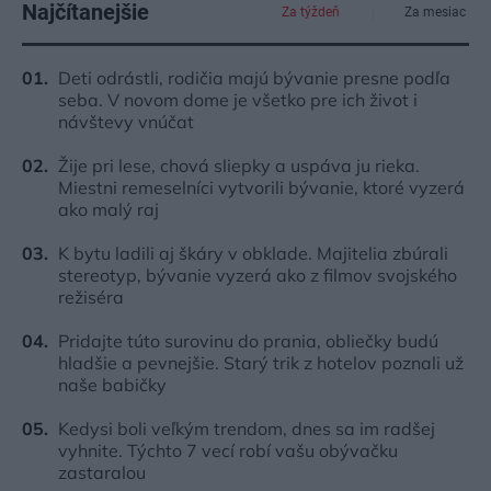
Najčítanejšie
Za týždeň
Za mesiac
Deti odrástli, rodičia majú bývanie presne podľa
seba. V novom dome je všetko pre ich život i
návštevy vnúčat
Žije pri lese, chová sliepky a uspáva ju rieka.
Miestni remeselníci vytvorili bývanie, ktoré vyzerá
ako malý raj
K bytu ladili aj škáry v obklade. Majitelia zbúrali
stereotyp, bývanie vyzerá ako z filmov svojského
režiséra
Pridajte túto surovinu do prania, obliečky budú
hladšie a pevnejšie. Starý trik z hotelov poznali už
naše babičky
Kedysi boli veľkým trendom, dnes sa im radšej
vyhnite. Týchto 7 vecí robí vašu obývačku
zastaralou