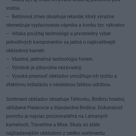
vodou.
– Betónová zmes obsahuje retarder, ktorý výrazne
obmedzuje vyplavovanie vápnika a tvorbu tzv. výkvetov.
– Vďaka použitej technológii a prvotriedny výber
jednotlivých komponentov sa jedná o najkvalitnejší
obkladový kameň.
– Vlastná, jedinečná technológia foriem.
– Výrobok je zdravotne nezávadný.
– Vysoká presnosť obkladov umožňuje ich rýchlu a
efektívnu inštaláciu s následnou ľahkou údržbou.
Sortiment obkladov obsahuje Tehlovku, Bridlicu hradnú,
obľúbené Pieskovce a štandardné Bridlice. Dokonalosť
povrchu je najviac pozorovateľná na Lámaných
kameňoch, Travertíne a Mixe. Skaly sú stále
najžiadanejším obkladom z celého sortimentu.