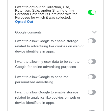
I want to opt-out of Collection, Use,
Retention, Sale, and/or Sharing of my
Personal Data that Is Unrelated with the
Purposes for which it was collected.
Opted Out
Google consents
I want to allow Google to enable storage
related to advertising like cookies on web or
device identifiers in apps.
Kedysi boli veľkým trendom, dnes sa im
radšej vyhnite. Týchto 7 vecí robí vašu
I want to allow my user data to be sent to
Google for online advertising purposes.
obývačku zastaralou
I want to allow Google to send me
personalized advertising.
I want to allow Google to enable storage
related to analytics like cookies on web or
device identifiers in apps.