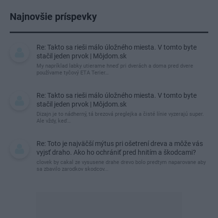
Najnovšie príspevky
Re: Takto sa rieši málo úložného miesta. V tomto byte
stačil jeden prvok | Môjdom.sk
My napríklad labky utierame hneď pri dverách a doma pred dvere
používame tyčový ETA Terier…
Re: Takto sa rieši málo úložného miesta. V tomto byte
stačil jeden prvok | Môjdom.sk
Dizajn je to nádherný, tá brezová preglejka a čisté línie vyzerajú super.
Ale vždy, keď…
Re: Toto je najväčší mýtus pri ošetrení dreva a môže vás
vyjsť draho. Ako ho ochrániť pred hnitím a škodcami?
clovek by cakal ze vysusene drahe drevo bolo predtym naparovane aby
sa zbavilo zarodkov skodcov...