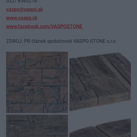
032/ 6585218
vaspo@vaspo.sk
www.vaspo.sk
www.facebook.com/VASPOSTONE
ZDROJ: PR článok spoločnosti VASPO STONE s.r.o.