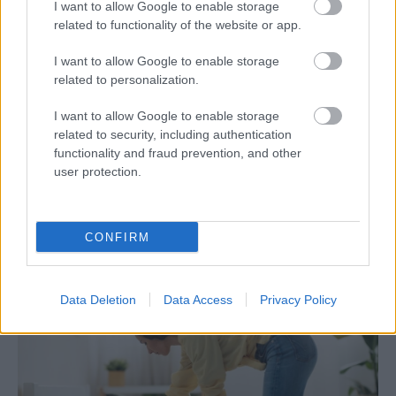
I want to allow Google to enable storage
related to functionality of the website or app.
I want to allow Google to enable storage
related to personalization.
I want to allow Google to enable storage
related to security, including authentication
functionality and fraud prevention, and other
Deti už odrástli, tak si rodičia vytvorili dom
user protection.
podľa seba. Majú perfektné bývanie pre
svoj život i pre vnúčatá
CONFIRM
Data Deletion
Data Access
Privacy Policy