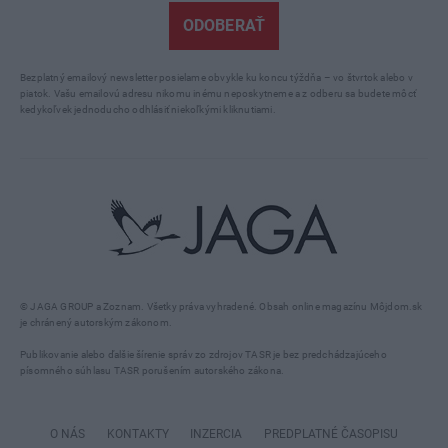
ODOBERAŤ
Bezplatný emailový newsletter posielame obvykle ku koncu týždňa – vo štvrtok alebo v
piatok. Vašu emailovú adresu nikomu inému neposkytneme a z odberu sa budete môcť
kedykoľvek jednoducho odhlásiť niekoľkými kliknutiami.
© JAGA GROUP a Zoznam. Všetky práva vyhradené. Obsah online magazínu Môjdom.sk
je chránený autorským zákonom.
Publikovanie alebo ďalšie šírenie správ zo zdrojov TASR je bez predchádzajúceho
písomného súhlasu TASR porušením autorského zákona.
O NÁS
KONTAKTY
INZERCIA
PREDPLATNÉ ČASOPISU