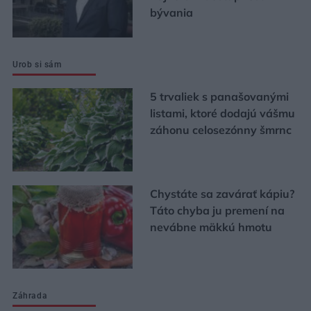
bývania
Urob si sám
5 trvaliek s panašovanými
listami, ktoré dodajú vášmu
záhonu celosezónny šmrnc
Chystáte sa zavárať kápiu?
Táto chyba ju premení na
nevábne mäkkú hmotu
Záhrada