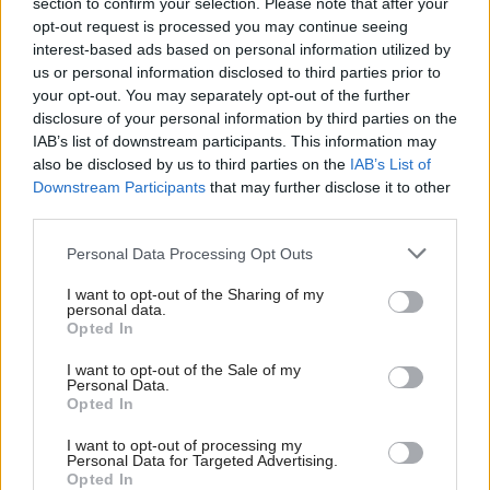
section to confirm your selection. Please note that after your
opt-out request is processed you may continue seeing
interest-based ads based on personal information utilized by
us or personal information disclosed to third parties prior to
your opt-out. You may separately opt-out of the further
disclosure of your personal information by third parties on the
IAB’s list of downstream participants. This information may
also be disclosed by us to third parties on the
IAB’s List of
Downstream Participants
that may further disclose it to other
third parties.
Please note that this website/app uses one or more Google
Personal Data Processing Opt Outs
services and may gather and store information including but
not limited to your visit or usage behaviour. You may click to
I want to opt-out of the Sharing of my
personal data.
grant or deny consent to Google and its third-party tags to
Opted In
Šíri sa z odpadkového koša silný zápach?
use your data for below specified purposes in below Google
Tieto kroky vám pomôžu zbaviť sa ho
consent section.
I want to opt-out of the Sale of my
Personal Data.
Opted In
I want to opt-out of processing my
Personal Data for Targeted Advertising.
Opted In