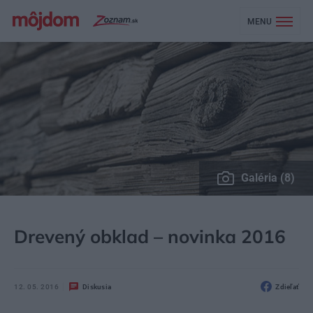
MENU
Galéria (8)
MÔJDOM
STAVBA A REKONŠTRUKCIA
PODLAHA, DLAŽBA
Drevený obklad – novinka 2016
12. 05. 2016
Diskusia
Zdieľať