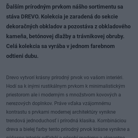
Ďalším prírodným prvkom nášho sortimentu sa
stáva DREVO. Kolekcia je zaradená do sekcie
dekoračných obkladov a pozostáva z obkladového
kameňa, betónovej dlažby a trávnikovej obruby.
Celá kolekcia sa vyrába v jednom farebnom
odtieni dubu.
Drevo vytvorí krásny prírodný prvok vo vašom interiéri.
Hodí sa k inými rustikálnym prvkom k minimalistickým
priestorom ale i moderným s množstvom kovových a
nerezových doplnkov. Práve vďaka vzájomnému
kontrastu s prvkami modernej architektúry vynikne
trendová jednoduchosť i prírodná klasika. Kombináciou
dreva a bielej farby tento prírodný prvok krásne vynikne a
súčasne interiér odľahčí a pôsobí moderne a elegantne.