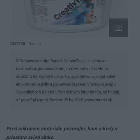
2455745
Baumit
Silikónová omietka Baumit CreativTop je zaujímavou
možnosťou, pomocou ktorej môžete vytvoriť efektnú
štruktúru tehlového muriva. Na jej zhotovenie je potrebné
antikorové hladidlo a papierová šablóna. V ponuke je až v
758 odtieňoch Baumit Life v rôznych štruktúrach, od hrubej
až po veľmi jemnú. Balenie 25 kg, 69 €, www.baumit.sk
Pred nákupom materiálu pozorujte, kam a kedy v
priestore svieti slnko.