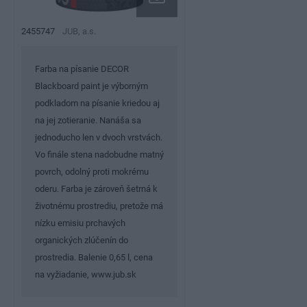
2455747
JUB, a.s.
Farba na písanie DECOR
Blackboard paint je výborným
podkladom na písanie kriedou aj
na jej zotieranie. Nanáša sa
jednoducho len v dvoch vrstvách.
Vo finále stena nadobudne matný
povrch, odolný proti mokrému
oderu. Farba je zároveň šetrná k
životnému prostrediu, pretože má
nízku emisiu prchavých
organických zlúčenín do
prostredia. Balenie 0,65 l, cena
na vyžiadanie, www.jub.sk