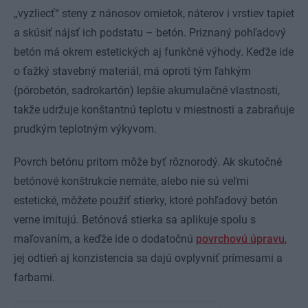
„vyzliecť“ steny z nánosov omietok, náterov i vrstiev tapiet
a skúsiť nájsť ich podstatu – betón. Priznaný pohľadový
betón má okrem estetických aj funkčné výhody. Keďže ide
o ťažký stavebný materiál, má oproti tým ľahkým
(pórobetón, sadrokartón) lepšie akumulačné vlastnosti,
takže udržuje konštantnú teplotu v miestnosti a zabraňuje
prudkým teplotným výkyvom.
Povrch betónu pritom môže byť rôznorodý. Ak skutočné
betónové konštrukcie nemáte, alebo nie sú veľmi
estetické, môžete použiť stierky, ktoré pohľadový betón
verne imitujú. Betónová stierka sa aplikuje spolu s
maľovaním, a keďže ide o dodatočnú
povrchovú úpravu
,
jej odtieň aj konzistencia sa dajú ovplyvniť prímesami a
farbami.