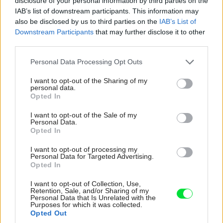
disclosure of your personal information by third parties on the
IAB’s list of downstream participants. This information may
Vinylové tapety sú obľúbené vďaka veľmi vysokej
also be disclosed by us to third parties on the
IAB’s List of
odolnosti a ľahkej údržbe, no ich lepenie je náročnejšie,
Downstream Participants
that may further disclose it to other
third parties.
pretože ich spodná vrstva je z papiera. Výhodou je, že ich
možno aplikovať na rôzne podklady, pričom dobre kryjú
Please note that this website/app uses one or more Google
Personal Data Processing Opt Outs
services and may gather and store information including but
rôzne nerovnosti.
not limited to your visit or usage behaviour. You may click to
I want to opt-out of the Sharing of my
personal data.
grant or deny consent to Google and its third-party tags to
Opted In
use your data for below specified purposes in below Google
consent section.
I want to opt-out of the Sale of my
Personal Data.
Opted In
I want to opt-out of processing my
Personal Data for Targeted Advertising.
Opted In
I want to opt-out of Collection, Use,
Retention, Sale, and/or Sharing of my
Personal Data that Is Unrelated with the
Purposes for which it was collected.
Opted Out