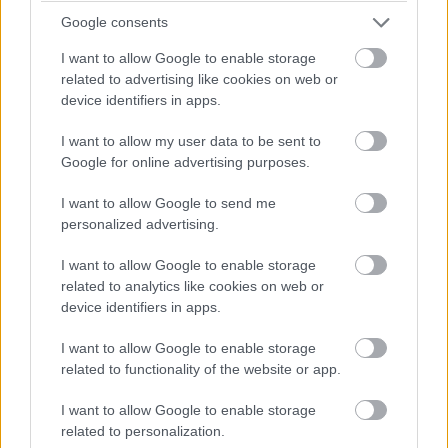
Google consents
I want to allow Google to enable storage
related to advertising like cookies on web or
device identifiers in apps.
I want to allow my user data to be sent to
Google for online advertising purposes.
I want to allow Google to send me
personalized advertising.
I want to allow Google to enable storage
related to analytics like cookies on web or
tapeta na stene
Sandberg
device identifiers in apps.
I want to allow Google to enable storage
Veľkoformátová tapeta Morängen od značky Sandberg je
related to functionality of the website or app.
digitálne tlačená, a tak pôsobí v ako nástenná maľba. Keďže je
netkaná, ľahko sa aplikuje pomocou lepidla, ktoré sa nanáša
I want to allow Google to enable storage
priamo na stenu. Vliesové tapety, ako je táto, majú vysokú
related to personalization.