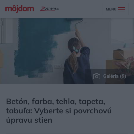
MENU
Galéria (9)
MÔJDOM
STAVBA A REKONŠTRUKCIA
STENY A FASÁDY
Betón, farba, tehla, tapeta,
tabuľa: Vyberte si povrchovú
úpravu stien