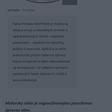
primalex
Primalex
Farba Primalex INSPIRO© je vhodná na
steny a stropy z minerálnych omietok a
sadrokartónových dosiek v obytných
priestoroch – napríklad do obývačky,
jedálne či pracovne. Aplikácia je veľmi
jednoduchá, pričom farba má výbornú
kryciu schopnosť a dobrú oteruvzdornosť.
Je dostupná až v 22 odtieňoch jemných
pastelových farieb. Balenie 5 l, 24,99 €,
www.primalex.sk
Maliarsky náter je najpoužívanejšou povrchovou
úpravou stien.