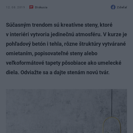
12. 08. 2019
Diskusia
Zdieľať
Súčasným trendom sú kreatívne steny, ktoré
v interiéri vytvoria jedinečnú atmosféru. V kurze je
pohľadový betón i tehla, rôzne štruktúry vytvárané
omietaním, popisovateľné steny alebo
veľkoformátové tapety pôsobiace ako umelecké
diela. Odviažte sa a dajte stenám novú tvár.