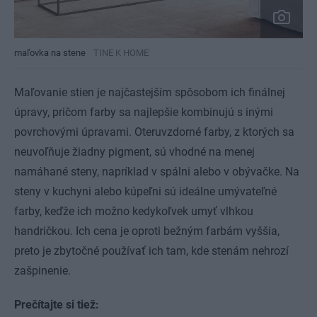
maľovka na stene
TINE K HOME
Maľovanie stien je najčastejším spôsobom ich finálnej
úpravy, pričom farby sa najlepšie kombinujú s inými
povrchovými úpravami. Oteruvzdorné farby, z ktorých sa
neuvoľňuje žiadny pigment, sú vhodné na menej
namáhané steny, napríklad v spálni alebo v obývačke. Na
steny v kuchyni alebo kúpeľni sú ideálne umývateľné
farby, keďže ich možno kedykoľvek umyť vlhkou
handričkou. Ich cena je oproti bežným farbám vyššia,
preto je zbytočné používať ich tam, kde stenám nehrozí
zašpinenie.
Prečítajte si tiež: