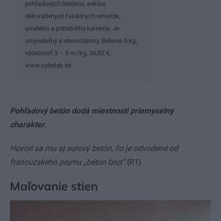
pohľadových betónov, soklov,
dekoratívnych fasádnych omietok,
umelého a prírodného kameňa. Je
umývateľný a oteruvzdorný. Balenie 5 kg,
výdatnosť 3 – 5 m /kg, 36,82 €,
www.colorlak.sk
Pohľadový betón dodá miestnosti priemyselný
charakter.
Hovorí sa mu aj surový betón, čo je odvodené od
francúzskeho pojmu „béton brut“.
{R1}
Maľovanie stien