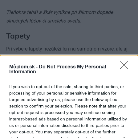
Tieňohra tehál a škár vynikne pri šikmom dopade
slnečných lúčov či umelého svetla
.
Tapety
Pri výbere tapety nezáleží len na samotnom vzore, ale aj
na jej materiáli, pretože od toho sa odvíja spôsob jej
aplikácie. Najjednoduchšie sa pracuje s vliesovými
Môjdom.sk -
Do Not Process My Personal
Information
tapetami, keďže lepidlo sa nanáša iba na stenu. Strhávajú
sa za sucha a vďaka vysokej pevnosti aj bezo zvyšku.
If you wish to opt-out of the sale, sharing to third parties, or
processing of your personal or sensitive information for
Papierové tapety môžu byť jednovrstvové alebo
targeted advertising by us, please use the below opt-out
section to confirm your selection. Please note that after your
kvalitnejšie dvojvrstvové. Ich najväčšou prednosťou je
opt-out request is processed you may continue seeing
nižšia cena. Nie sú však umývateľné a zo všetkých tapiet
interest-based ads based on personal information utilized by
sú najmenej odolné proti oderu. Lepidlo sa musí nanášať
us or personal information disclosed to third parties prior to
your opt-out. You may separately opt-out of the further
priamo na tapetu.