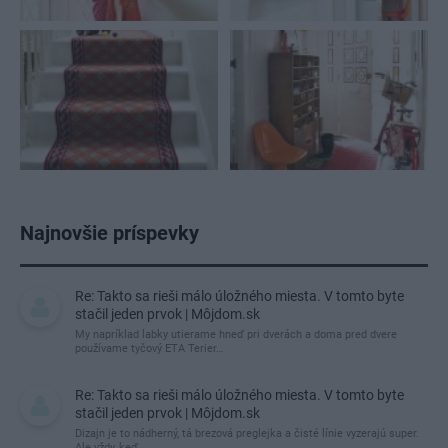
Najnovšie príspevky
Re: Takto sa rieši málo úložného miesta. V tomto byte
stačil jeden prvok | Môjdom.sk
My napríklad labky utierame hneď pri dverách a doma pred dvere
používame tyčový ETA Terier…
Re: Takto sa rieši málo úložného miesta. V tomto byte
stačil jeden prvok | Môjdom.sk
Dizajn je to nádherný, tá brezová preglejka a čisté línie vyzerajú super.
Ale vždy, keď…