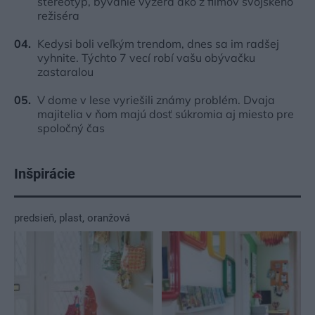
stereotyp, bývanie vyzerá ako z filmov svojského
režiséra
Kedysi boli veľkým trendom, dnes sa im radšej
vyhnite. Týchto 7 vecí robí vašu obývačku
zastaralou
V dome v lese vyriešili známy problém. Dvaja
majitelia v ňom majú dosť súkromia aj miesto pre
spoločný čas
Inšpirácie
predsieň
,
plast
,
oranžová