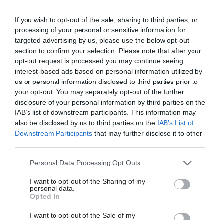
If you wish to opt-out of the sale, sharing to third parties, or
processing of your personal or sensitive information for
targeted advertising by us, please use the below opt-out
section to confirm your selection. Please note that after your
opt-out request is processed you may continue seeing
interest-based ads based on personal information utilized by
Pridajte túto surovinu do prania, obliečky
us or personal information disclosed to third parties prior to
budú hladšie a pevnejšie. Starý trik z
your opt-out. You may separately opt-out of the further
disclosure of your personal information by third parties on the
hotelov poznali už naše babičky
IAB’s list of downstream participants. This information may
also be disclosed by us to third parties on the
IAB’s List of
Downstream Participants
that may further disclose it to other
third parties.
Please note that this website/app uses one or more Google
Personal Data Processing Opt Outs
services and may gather and store information including but
not limited to your visit or usage behaviour. You may click to
I want to opt-out of the Sharing of my
personal data.
grant or deny consent to Google and its third-party tags to
Opted In
use your data for below specified purposes in below Google
consent section.
I want to opt-out of the Sale of my