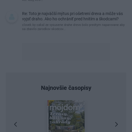
Re: Toto je najväčší mýtus pri ošetrení dreva a môže vás
vyjsť draho. Ako ho ochrániť pred hnitím a škodcami?
clovek by cakal ze vysusene drahe drevo bolo predtym naparovane aby
sa zbavilo zarodkov skodcov...
Najnovšie časopisy