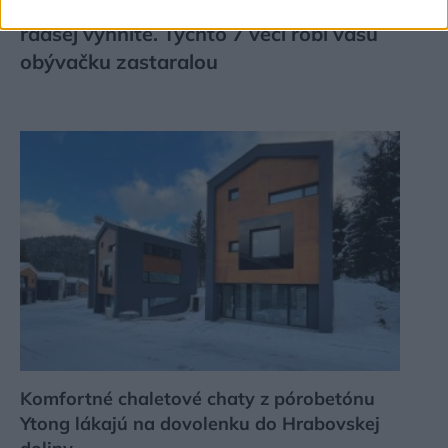
Kedysi boli veľkým trendom, dnes sa im
radšej vyhnite. Týchto 7 vecí robí vašu
obývačku zastaralou
Komfortné chaletové chaty z pórobetónu
Ytong lákajú na dovolenku do Hrabovskej