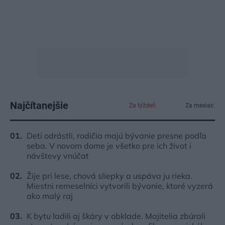
Najčítanejšie
Za týždeň
Za mesiac
Deti odrástli, rodičia majú bývanie presne podľa
seba. V novom dome je všetko pre ich život i
návštevy vnúčat
Žije pri lese, chová sliepky a uspáva ju rieka.
Miestni remeselníci vytvorili bývanie, ktoré vyzerá
ako malý raj
K bytu ladili aj škáry v obklade. Majitelia zbúrali