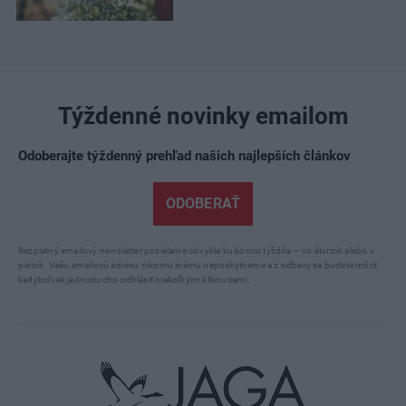
Týždenné novinky emailom
Odoberajte týždenný prehľad našich najlepších článkov
ODOBERAŤ
Bezplatný emailový newsletter posielame obvykle ku koncu týždňa – vo štvrtok alebo v
piatok. Vašu emailovú adresu nikomu inému neposkytneme a z odberu sa budete môcť
kedykoľvek jednoducho odhlásiť niekoľkými kliknutiami.