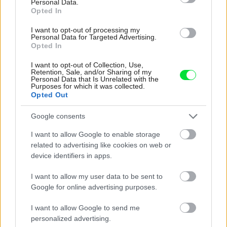
Personal Data.
Opted In
I want to opt-out of processing my
Personal Data for Targeted Advertising.
Opted In
Žije pri lese, chová sliepky a uspáva ju
rieka. Miestni remeselníci vytvorili bývanie,
I want to opt-out of Collection, Use,
Retention, Sale, and/or Sharing of my
ktoré vyzerá ako malý raj
Personal Data that Is Unrelated with the
Purposes for which it was collected.
Opted Out
Google consents
I want to allow Google to enable storage
related to advertising like cookies on web or
device identifiers in apps.
I want to allow my user data to be sent to
Google for online advertising purposes.
I want to allow Google to send me
personalized advertising.