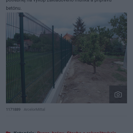
betónu.
1171889
ArcelorMittal