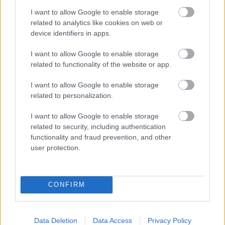
I want to allow Google to enable storage
related to analytics like cookies on web or
Deti už odrástli, tak si rodičia vytvorili dom
device identifiers in apps.
podľa seba. Majú perfektné bývanie pre
I want to allow Google to enable storage
svoj život i pre vnúčatá
related to functionality of the website or app.
I want to allow Google to enable storage
related to personalization.
I want to allow Google to enable storage
related to security, including authentication
functionality and fraud prevention, and other
user protection.
CONFIRM
Data Deletion
Data Access
Privacy Policy