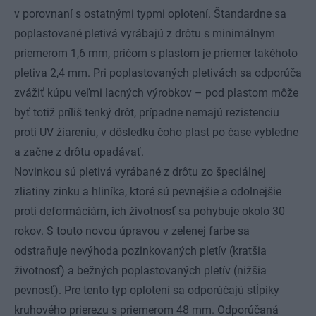
v porovnaní s ostatnými typmi oplotení. Štandardne sa
poplastované pletivá vyrábajú z drôtu s minimálnym
priemerom 1,6 mm, pričom s plastom je priemer takéhoto
pletiva 2,4 mm. Pri poplastovaných pletivách sa odporúča
zvážiť kúpu veľmi lacných výrobkov – pod plastom môže
byť totiž príliš tenký drôt, prípadne nemajú rezistenciu
proti UV žiareniu, v dôsledku čoho plast po čase vybledne
a začne z drôtu opadávať.
Novinkou sú pletivá vyrábané z drôtu zo špeciálnej
zliatiny zinku a hliníka, ktoré sú pevnejšie a odolnejšie
proti deformáciám, ich životnosť sa pohybuje okolo 30
rokov. S touto novou úpravou v zelenej farbe sa
odstraňuje nevýhoda pozinkovaných pletív (kratšia
životnosť) a bežných poplastovaných pletív (nižšia
pevnosť). Pre tento typ oplotení sa odporúčajú stĺpiky
kruhového prierezu s priemerom 48 mm. Odporúčaná