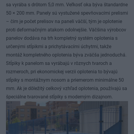
sa vyrába s drôtom 5,0 mm. Veľkosť oka býva štandardne
50 × 200 mm. Panely sú vystužené spevňovacími prelismi
– čím je počet prelisov na paneli väčší, tým je oplotenie
proti deformačným atakom odolnejšie. Väčšina výrobcov
panelov dodáva na trh kompletný
systém oplotenia
s
určenými stĺpikmi a prichytávacími úchytmi, takže
montáž kompletného oplotenia býva zväčša jednoduchá.
Stĺpiky k panelom sa vyrábajú v rôznych tvaroch a
rozmeroch, pri ekonomickej verzii oplotenia to bývajú
stĺpiky s montážnym nosom a priemerom minimálne 50
mm. Ak je dôležitý celkový vzhľad oplotenia, používajú sa
špeciálne tvarované stĺpiky s moderným dizajnom.