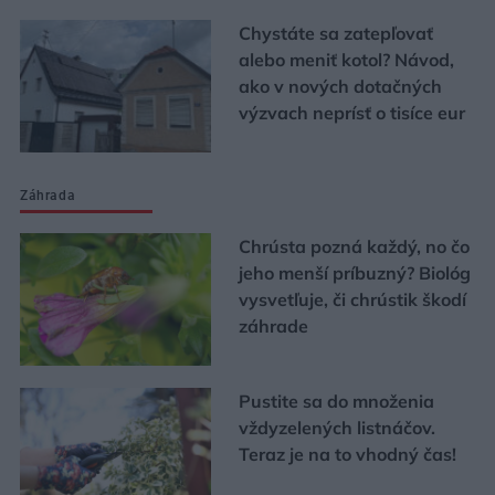
Chystáte sa zatepľovať
alebo meniť kotol? Návod,
ako v nových dotačných
výzvach neprísť o tisíce eur
Záhrada
Chrústa pozná každý, no čo
jeho menší príbuzný? Biológ
vysvetľuje, či chrústik škodí
záhrade
Pustite sa do množenia
vždyzelených listnáčov.
Teraz je na to vhodný čas!