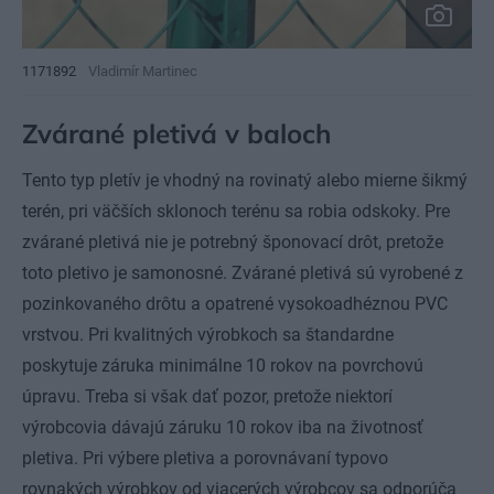
1171892
Vladimír Martinec
Zvárané pletivá v baloch
Tento typ pletív je vhodný na rovinatý alebo mierne šikmý
terén, pri väčších sklonoch terénu sa robia odskoky. Pre
zvárané pletivá nie je potrebný šponovací drôt, pretože
toto pletivo je samonosné. Zvárané pletivá sú vyrobené z
pozinkovaného drôtu a opatrené vysokoadhéznou PVC
vrstvou. Pri kvalitných výrobkoch sa štandardne
poskytuje záruka minimálne 10 rokov na povrchovú
úpravu. Treba si však dať pozor, pretože niektorí
výrobcovia dávajú záruku 10 rokov iba na životnosť
pletiva. Pri výbere pletiva a porovnávaní typovo
rovnakých výrobkov od viacerých výrobcov sa odporúča