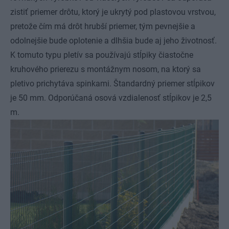
zistiť priemer drôtu, ktorý je ukrytý pod plastovou vrstvou,
pretože čím má drôt hrubší priemer, tým pevnejšie a
odolnejšie bude oplotenie a dlhšia bude aj jeho životnosť.
K tomuto typu pletív sa používajú stĺpiky čiastočne
kruhového prierezu s montážnym nosom, na ktorý sa
pletivo prichytáva spinkami. Štandardný priemer stĺpikov
je 50 mm. Odporúčaná osová vzdialenosť stĺpikov je 2,5
m.