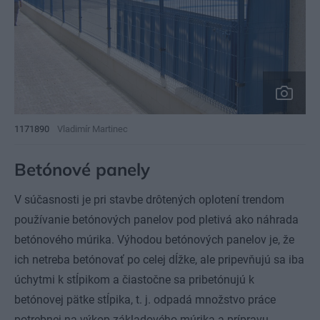
1171890
Vladimír Martinec
Betónové panely
V súčasnosti je pri stavbe drôtených oplotení trendom
používanie betónových panelov pod pletivá ako náhrada
betónového múrika
. Výhodou betónových panelov je, že
ich netreba betónovať po celej dĺžke, ale pripevňujú sa iba
úchytmi k stĺpikom a čiastočne sa pribetónujú k
betónovej pätke stĺpika, t. j. odpadá množstvo práce
potrebnej na výkop základového múrika a prípravu