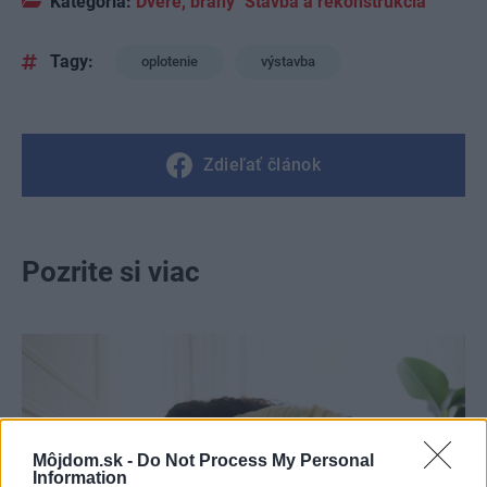
Kategória:
Dvere, brány
Stavba a rekonštrukcia
Tagy:
oplotenie
výstavba
Zdieľať článok
Pozrite si viac
Môjdom.sk -
Do Not Process My Personal
Information