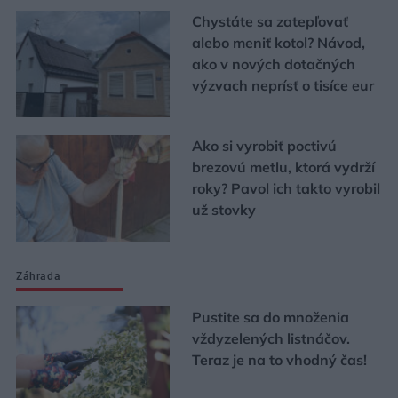
Chystáte sa zatepľovať
alebo meniť kotol? Návod,
ako v nových dotačných
výzvach neprísť o tisíce eur
Ako si vyrobiť poctivú
brezovú metlu, ktorá vydrží
roky? Pavol ich takto vyrobil
už stovky
Záhrada
Pustite sa do množenia
vždyzelených listnáčov.
Teraz je na to vhodný čas!