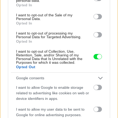
personal data.
grant or deny consent to Google and its third-party tags to
Opted In
use your data for below specified purposes in below Google
consent section.
I want to opt-out of the Sale of my
Personal Data.
Opted In
I want to opt-out of processing my
Personal Data for Targeted Advertising.
Opted In
I want to opt-out of Collection, Use,
Retention, Sale, and/or Sharing of my
Personal Data that Is Unrelated with the
Purposes for which it was collected.
Opted Out
Google consents
I want to allow Google to enable storage
related to advertising like cookies on web or
Najnovšie príspevky
device identifiers in apps.
I want to allow my user data to be sent to
Re: Takto sa rieši málo úložného miesta. V tomto byte
Google for online advertising purposes.