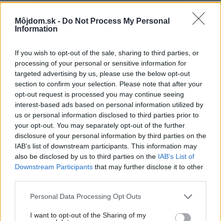
Môjdom.sk -
Do Not Process My Personal
Information
Najčítanejšie
Za týždeň
Za mesiac
If you wish to opt-out of the sale, sharing to third parties, or
processing of your personal or sensitive information for
Materiály rozhodujú viac, než si myslíte: Takto
targeted advertising by us, please use the below opt-out
dokážu ovplyvniť atmosféru aj dojem z bývania
section to confirm your selection. Please note that after your
opt-out request is processed you may continue seeing
Drotárske umenie na vianočnom stromčeku
interest-based ads based on personal information utilized by
us or personal information disclosed to third parties prior to
Terasa na anglický spôsob
your opt-out. You may separately opt-out of the further
Najnovšie trendy súčasného osvetlenia
disclosure of your personal information by third parties on the
IAB’s list of downstream participants. This information may
FrancisFrancis!
also be disclosed by us to third parties on the
IAB’s List of
Downstream Participants
that may further disclose it to other
third parties.
Inšpirácie
Please note that this website/app uses one or more Google
Personal Data Processing Opt Outs
services and may gather and store information including but
not limited to your visit or usage behaviour. You may click to
I want to opt-out of the Sharing of my
obývacia izba
,
kameň
,
hnedá