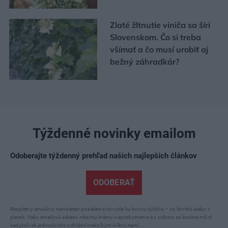
Zlaté žltnutie viniča sa šíri
Slovenskom. Čo si treba
všímať a čo musí urobiť aj
bežný záhradkár?
Týždenné novinky emailom
Odoberajte týždenný prehľad našich najlepších článkov
ODOBERAŤ
Bezplatný emailový newsletter posielame obvykle ku koncu týždňa – vo štvrtok alebo v
piatok. Vašu emailovú adresu nikomu inému neposkytneme a z odberu sa budete môcť
kedykoľvek jednoducho odhlásiť niekoľkými kliknutiami.