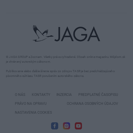
© JAGA GROUP a Zoznam. Všetky práva vyhradené. Obsah online magazínu Môjdom.sk
je chránený autorským zákonom.
Publikovanie alebo ďalšie šírenie správ zo zdrojov TASR je bez predchádzajúceho
písomného súhlasu TASR porušením autorského zákona.
O NÁS
KONTAKTY
INZERCIA
PREDPLATNÉ ČASOPISU
PRÁVO NA OPRAVU
OCHRANA OSOBNÝCH ÚDAJOV
NASTAVENIA COOKIES