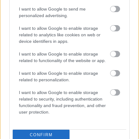
stačil jeden prvok | Môjdom.sk
My napríklad labky utierame hneď pri dverách a doma pred dvere
I want to allow Google to send me
používame tyčový ETA Terier…
personalized advertising.
Re: Takto sa rieši málo úložného miesta. V tomto byte
I want to allow Google to enable storage
stačil jeden prvok | Môjdom.sk
related to analytics like cookies on web or
Dizajn je to nádherný, tá brezová preglejka a čisté línie vyzerajú super.
device identifiers in apps.
Ale vždy, keď…
I want to allow Google to enable storage
Re: Toto je najväčší mýtus pri ošetrení dreva a môže vás
related to functionality of the website or app.
vyjsť draho. Ako ho ochrániť pred hnitím a škodcami?
clovek by cakal ze vysusene drahe drevo bolo predtym naparovane aby
sa zbavilo zarodkov skodcov...
I want to allow Google to enable storage
related to personalization.
I want to allow Google to enable storage
related to security, including authentication
functionality and fraud prevention, and other
user protection.
Najnovšie časopisy
CONFIRM