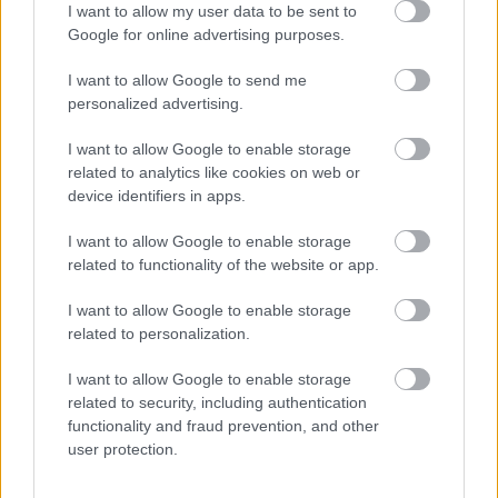
I want to allow my user data to be sent to
Google for online advertising purposes.
I want to allow Google to send me
personalized advertising.
Mohlo by vás zaujímať
I want to allow Google to enable storage
related to analytics like cookies on web or
device identifiers in apps.
ASB.sk
I want to allow Google to enable storage
Električka na skok, les za
related to functionality of the website or app.
rohom. V Dúbravke vyrastie
nový bytový dom Zelka
I want to allow Google to enable storage
related to personalization.
I want to allow Google to enable storage
related to security, including authentication
Veľký posun v príprave
functionality and fraud prevention, and other
tunela Karpaty: NDS hľadá
user protection.
zhotoviteľa projektovej
dokumentácie