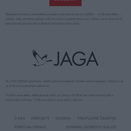
Bezplatný emailový newsletter posielame obvykle ku koncu týždňa – vo štvrtok alebo v
piatok. Vašu emailovú adresu nikomu inému neposkytneme a z odberu sa budete môcť
kedykoľvek jednoducho odhlásiť niekoľkými kliknutiami.
© JAGA GROUP a Zoznam. Všetky práva vyhradené. Obsah online magazínu Môjdom.sk
je chránený autorským zákonom.
Publikovanie alebo ďalšie šírenie správ zo zdrojov TASR je bez predchádzajúceho
písomného súhlasu TASR porušením autorského zákona.
O NÁS
KONTAKTY
INZERCIA
PREDPLATNÉ ČASOPISU
PRÁVO NA OPRAVU
OCHRANA OSOBNÝCH ÚDAJOV