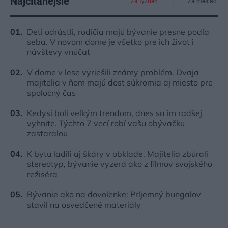
Najčítanejšie
Za týždeň
Za mesiac
Deti odrástli, rodičia majú bývanie presne podľa
seba. V novom dome je všetko pre ich život i
návštevy vnúčat
V dome v lese vyriešili známy problém. Dvaja
majitelia v ňom majú dosť súkromia aj miesto pre
spoločný čas
Kedysi boli veľkým trendom, dnes sa im radšej
vyhnite. Týchto 7 vecí robí vašu obývačku
zastaralou
K bytu ladili aj škáry v obklade. Majitelia zbúrali
stereotyp, bývanie vyzerá ako z filmov svojského
režiséra
Bývanie ako na dovolenke: Príjemný bungalov
stavil na osvedčené materiály