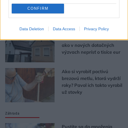
CONFIRM
Urob si sám
Data Deletion
Data Access
Privacy Policy
Chystáte sa zatepľovať
alebo meniť kotol? Návod,
ako v nových dotačných
výzvach neprísť o tisíce eur
Ako si vyrobiť poctivú
brezovú metlu, ktorá vydrží
roky? Pavol ich takto vyrobil
už stovky
Záhrada
Pustite sa do množenia