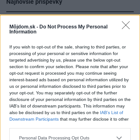
Najnovšie príspevky
Re: Takto sa rieši málo úložného miesta. V tomto byte
Môjdom.sk -
Do Not Process My Personal
stačil jeden prvok | Môjdom.sk
Information
My napríklad labky utierame hneď pri dverách a doma pred dvere
používame tyčový ETA Terier…
If you wish to opt-out of the sale, sharing to third parties, or
Re: Takto sa rieši málo úložného miesta. V tomto byte
processing of your personal or sensitive information for
stačil jeden prvok | Môjdom.sk
targeted advertising by us, please use the below opt-out
Dizajn je to nádherný, tá brezová preglejka a čisté línie vyzerajú super.
section to confirm your selection. Please note that after your
Ale vždy, keď…
opt-out request is processed you may continue seeing
interest-based ads based on personal information utilized by
Re: Toto je najväčší mýtus pri ošetrení dreva a môže vás
us or personal information disclosed to third parties prior to
vyjsť draho. Ako ho ochrániť pred hnitím a škodcami?
your opt-out. You may separately opt-out of the further
clovek by cakal ze vysusene drahe drevo bolo predtym naparovane aby
disclosure of your personal information by third parties on the
sa zbavilo zarodkov skodcov...
IAB’s list of downstream participants. This information may
also be disclosed by us to third parties on the
IAB’s List of
Downstream Participants
that may further disclose it to other
third parties.
Please note that this website/app uses one or more Google
Personal Data Processing Opt Outs