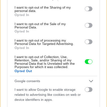
services and may gather and store information including but
not limited to your visit or usage behaviour. You may click to
I want to opt-out of the Sharing of my
personal data.
grant or deny consent to Google and its third-party tags to
Opted In
Najnovšie časopisy
use your data for below specified purposes in below Google
consent section.
I want to opt-out of the Sale of my
Personal Data.
Opted In
I want to opt-out of processing my
Personal Data for Targeted Advertising.
Opted In
I want to opt-out of Collection, Use,
Retention, Sale, and/or Sharing of my
Personal Data that Is Unrelated with the
Purposes for which it was collected.
Opted Out
Môj dom 07-08/2026
Google consents
I want to allow Google to enable storage
related to advertising like cookies on web or
device identifiers in apps.