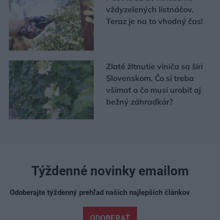
vždyzelených listnáčov.
Teraz je na to vhodný čas!
Zlaté žltnutie viniča sa šíri
Slovenskom. Čo si treba
všímať a čo musí urobiť aj
bežný záhradkár?
Týždenné novinky emailom
Odoberajte týždenný prehľad našich najlepších článkov
ODOBERAŤ