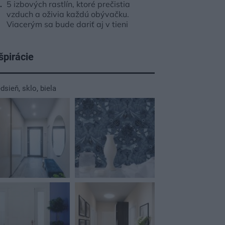
5 izbových rastlín, ktoré prečistia
vzduch a oživia každú obývačku.
Viacerým sa bude dariť aj v tieni
špirácie
edsieň
,
sklo
,
biela