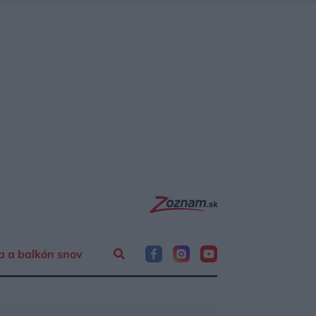
a a balkón snov