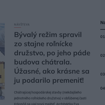
Na
NÁVŠTEVA
Bývalý režim spravil
zo stajne roľnícke
družstvo, po jeho páde
budova chátrala.
Úžasné, ako krásne sa
ju podarilo premeniť!
Chátrajúcej hospodárskej stavby (niekdajšieho
jednotného roľníckeho družstva) v obľúbenej časti
Krkonôš sa ujal nový majiteľ. Architektka Eva