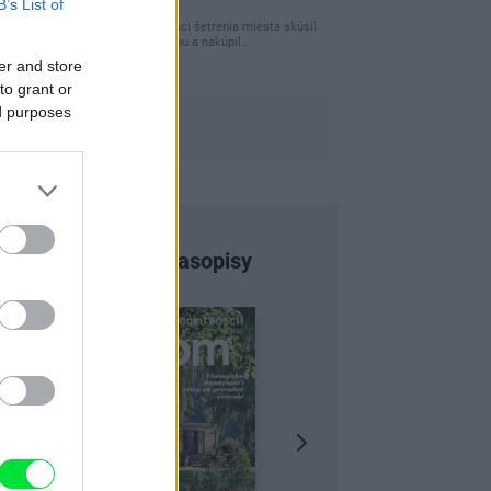
B’s List of
úložného miesta
Ja som pred časom v rámci šetrenia miesta skúsil
využiť priestor pod posteľou a nakúpil…
er and store
to grant or
ed purposes
Najnovšie časopisy