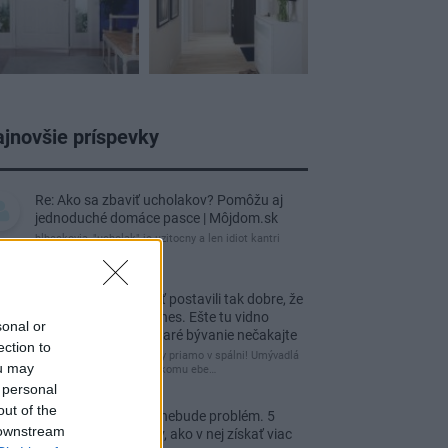
jnovšie príspevky
Re: Ako sa zbaviť ucholakov? Pomôžu aj
jednoduché domáce pasce | Môjdom.sk
blbeckovia, "ucholak" je uzitocny a len idiot kantri
uzitocny hmyz
Re: Vidiecku usadlosť postavili tak dobre, že
domáceho chráni i dnes. Ešte tu vidno
sonal or
kamenné múry, no staré bývanie nečakajte
ection to
čakám kedy budú wc misy priamo v spálni! Umývadlá
ou may
už sú štandardom! Tu niekomu ebe…
 personal
out of the
Re: Tesná spálňa už nebude problém. 5
 downstream
praktických nápadov, ako v nej získať viac