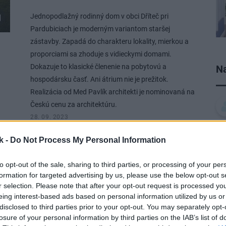
Jednopodlažný rodinný dom v obci Dříteč pri
Pardubiciach je moderným variantom staršej
zástavby. Zapadá do charakteru lokality, mierkou a
proporciami sa zhoduje s vidieckymi domami.
Dokazuje to klasické členenie na pobytovú a
Na
hospodársku časť. Ani átrium nie je prežitok.
Realizácia od Med Pavlík architekti je nominovaná na
Českú cenu za architektúru.
28. 09. 2023
k -
Do Not Process My Personal Information
to opt-out of the sale, sharing to third parties, or processing of your per
NÁVŠTEVA
formation for targeted advertising by us, please use the below opt-out s
Obnova vyše 80-
r selection. Please note that after your opt-out request is processed y
eing interest-based ads based on personal information utilized by us or
ročného žilinského
disclosed to third parties prior to your opt-out. You may separately opt-
losure of your personal information by third parties on the IAB’s list of
domu mu vrátila