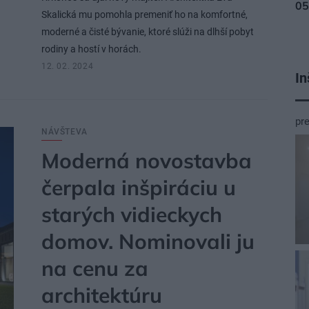
Skalická mu pomohla premeniť ho na komfortné,
moderné a čisté bývanie, ktoré slúži na dlhší pobyt
rodiny a hostí v horách.
12. 02. 2024
In
pr
NÁVŠTEVA
Moderná novostavba
čerpala inšpiráciu u
starých vidieckych
domov. Nominovali ju
na cenu za
architektúru