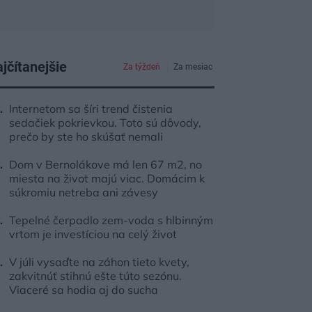
jčítanejšie
Za týždeň
Za mesiac
Internetom sa šíri trend čistenia
sedačiek pokrievkou. Toto sú dôvody,
prečo by ste ho skúšať nemali
Dom v Bernolákove má len 67 m2, no
miesta na život majú viac. Domácim k
súkromiu netreba ani závesy
Tepelné čerpadlo zem-voda s hlbinným
vrtom je investíciou na celý život
V júli vysaďte na záhon tieto kvety,
zakvitnúť stihnú ešte túto sezónu.
Viaceré sa hodia aj do sucha