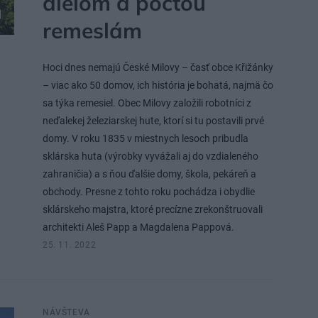
dielom a poctou
remeslám
Hoci dnes nemajú České Milovy – časť obce Křižánky
– viac ako 50 domov, ich história je bohatá, najmä čo
sa týka remesiel. Obec Milovy založili robotníci z
neďalekej železiarskej hute, ktorí si tu postavili prvé
domy. V roku 1835 v miestnych lesoch pribudla
sklárska huta (výrobky vyvážali aj do vzdialeného
zahraničia) a s ňou ďalšie domy, škola, pekáreň a
obchody. Presne z tohto roku pochádza i obydlie
sklárskeho majstra, ktoré precízne zrekonštruovali
architekti Aleš Papp a Magdalena Pappová.
25. 11. 2022
NÁVŠTEVA