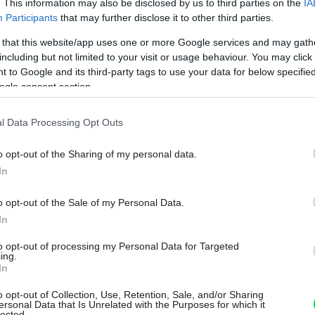
. This information may also be disclosed by us to third parties on the
IA
Participants
that may further disclose it to other third parties.
mladistvý vzhľad.
 that this website/app uses one or more Google services and may gath
Neverili by ste, že sa
including but not limited to your visit or usage behaviour. You may click 
 to Google and its third-party tags to use your data for below specifi
kedysi rozpadával
ogle consent section.
Rekonštrukcia staršieho domu v sebe zahŕňa hlavnú
l Data Processing Opt Outs
výzvu – buď zachováte jeho pôvodnú štruktúru a
jednoducho ho ,,omladíte“, alebo sa vyberiete cestou
o opt-out of the Sharing of my personal data.
In
moderných úprav, ktoré povedú k strate pôvodnosti.
Pri obnove stavby v žilinskej mestskej časti Závodie
o opt-out of the Sale of my Personal Data.
šlo o prvý prípad. Dom na rohu ulice bol postavený v
In
medzivojnovom období, čiže má už vyše 80 rokov.
Tvorcovia projektu sa snažili o zachovanie kvality
to opt-out of processing my Personal Data for Targeted
ing.
zástavby z 20. storočia a jej architektonického
In
výrazu.
o opt-out of Collection, Use, Retention, Sale, and/or Sharing
19. 09. 2023
ersonal Data that Is Unrelated with the Purposes for which it
lected.