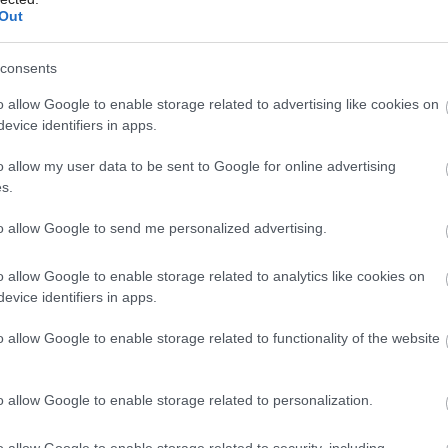
Out
NÁVŠTEVA
consents
Zo zvyškového dreva
o allow Google to enable storage related to advertising like cookies on
Môj dom Špeciál 02/2026
evice identifiers in apps.
si spravil aj nábytok.
o allow my user data to be sent to Google for online advertising
Ako si architekt
s.
premenil bývalú
to allow Google to send me personalized advertising.
papiereň a mlyn na
o allow Google to enable storage related to analytics like cookies on
neobvyklé bývanie
evice identifiers in apps.
o allow Google to enable storage related to functionality of the website
Starý objekt mlyna na území Chránenej krajinnej
oblasti Křivoklátsko u našich susedov bol už v 90.
o allow Google to enable storage related to personalization.
rokoch čiastočne premenený na trvalé bývanie.
Týkalo sa to však len jeho západnej časti. Východná
o allow Google to enable storage related to security, including