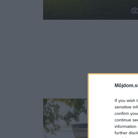
Môjdom.s
If you wish 
sensitive in
confirm you
continue se
information 
further disc