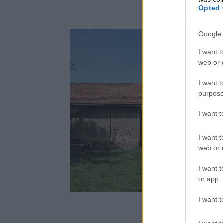
Opted 
Google 
I want t
web or d
I want t
purpose
I want 
I want t
web or d
I want t
or app.
I want t
I want t