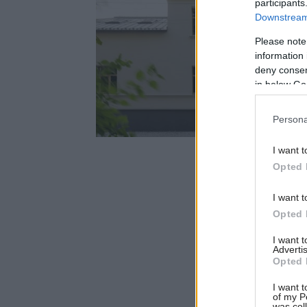
participants
Downstream 
Please note
information 
deny consent
in below Go
Persona
I want t
Opted 
I want t
Opted 
I want 
Advertis
Opted 
I want t
of my P
was col