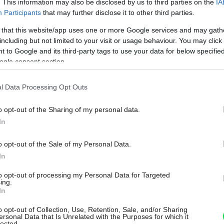
. This information may also be disclosed by us to third parties on the
IA
Participants
that may further disclose it to other third parties.
Hoci sa dnes na naše stoly dostávajú rôzne exotické
 that this website/app uses one or more Google services and may gath
druhy ovocia, z hľadiska výživy a dostupnosti má
including but not limited to your visit or usage behaviour. You may click 
najväčší význam sezónne ovocie. Teraz na jeseň sú
 to Google and its third-party tags to use your data for below specifi
to v našich končinách najmä hrušky a jablká. Verili by
ogle consent section.
ste, že tie najstaršie odrody hrušiek môžu mať aj 400
rokov? Spoznajte šesť zaujímavých starých odrôd,
l Data Processing Opt Outs
ktoré sa na Slovensku pestujú dodnes.
o opt-out of the Sharing of my personal data.
09. 10. 2025
In
o opt-out of the Sale of my Personal Data.
In
HURÁ DO ZÁHRADY
Pri starom mlyne v
to opt-out of processing my Personal Data for Targeted
ing.
In
Trenčíne nájdete
o opt-out of Collection, Use, Retention, Sale, and/or Sharing
ovocný sad aj kvety
ersonal Data that Is Unrelated with the Purposes for which it
lected.