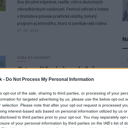
Dva dni plné inšpirácie, rastlín, vôní a skutočných
záhradkárskych osobností. Festival záhrad a hobby
v Bratislave prinesie praktické ukážky, bohatý
program aj atmosféru, ktorú si zamiluje celá rodina.
27. 03. 2026
Na
HURÁ DO ZÁHRADY
6 tradičných odrôd
hrušiek, ktoré sú
k -
Do Not Process My Personal Information
najlepšie na jeseň a
to opt-out of the sale, sharing to third parties, or processing of your per
formation for targeted advertising by us, please use the below opt-out s
pestujú sa už po
r selection. Please note that after your opt-out request is processed y
eing interest-based ads based on personal information utilized by us or
stáročia. Na Slovensku
disclosed to third parties prior to your opt-out. You may separately opt-
ich nájdete dodnes
losure of your personal information by third parties on the IAB’s list of