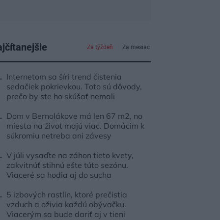
jčítanejšie
Za týždeň
Za mesiac
Internetom sa šíri trend čistenia
sedačiek pokrievkou. Toto sú dôvody,
prečo by ste ho skúšať nemali
Dom v Bernolákove má len 67 m2, no
miesta na život majú viac. Domácim k
súkromiu netreba ani závesy
V júli vysaďte na záhon tieto kvety,
zakvitnúť stihnú ešte túto sezónu.
Viaceré sa hodia aj do sucha
5 izbových rastlín, ktoré prečistia
vzduch a oživia každú obývačku.
Viacerým sa bude dariť aj v tieni