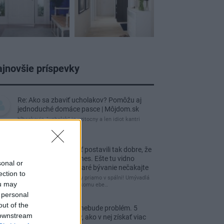
jnovšie príspevky
Re: Ako sa zbaviť ucholakov? Pomôžu aj
jednoduché domáce pasce | Môjdom.sk
blbeckovia, "ucholak" je uzitocny a len idiot kantri
uzitocny hmyz
Re: Vidiecku usadlosť postavili tak dobre, že
domáceho chráni i dnes. Ešte tu vidno
sonal or
kamenné múry, no staré bývanie nečakajte
ection to
čakám kedy budú wc misy priamo v spálni! Umývadlá
ou may
už sú štandardom! Tu niekomu ebe…
 personal
out of the
Re: Tesná spálňa už nebude problém. 5
 downstream
praktických nápadov, ako v nej získať viac