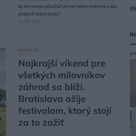
by ste nemali zabudnúť ani na malom priestore a ako
podporiť dobrú úrodu?
16. 06. 2026
In
AKTUALITY
pr
Najkrajší víkend pre
všetkých milovníkov
záhrad sa blíži.
Bratislava ožije
festivalom, ktorý stojí
za to zažiť