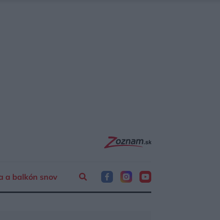
a a balkón snov