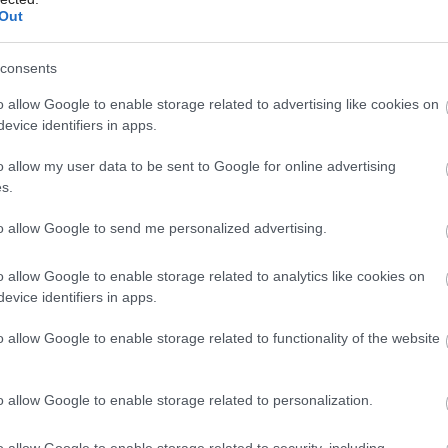
ako od babičky. Mladá
Out
rodina má na záhrade
consents
vidiecku idylku
o allow Google to enable storage related to advertising like cookies on
Môj dom Špeciál 02/2026
Môj dom 06/2026
evice identifiers in apps.
V Opatovej pri Trenčíne vyrástla na pozemku so
o allow my user data to be sent to Google for online advertising
starým mlynom aj novostavba rodinného domu,
s.
ktorú si vysnívala mladá rodina. Popri ideálnej
to allow Google to send me personalized advertising.
rovnováhe moderných a tradičných prvkov sa
rovnaká filozofia uplatnila aj pri plánovaní záhrady,
o allow Google to enable storage related to analytics like cookies on
ktorá vyniká svojím vidieckym štýlom.
evice identifiers in apps.
21. 07. 2025
o allow Google to enable storage related to functionality of the website
o allow Google to enable storage related to personalization.
ZO ŽIVOTA RASTLÍN
10 starých odrôd
o allow Google to enable storage related to security, including