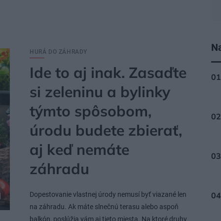
Na
HURÁ DO ZÁHRADY
Ide to aj inak. Zasaďte
si zeleninu a bylinky
týmto spôsobom,
úrodu budete zbierať,
aj keď nemáte
záhradu
Dopestovanie vlastnej úrody nemusí byť viazané len
na záhradu. Ak máte slnečnú terasu alebo aspoň
balkón, poslúžia vám aj tieto miesta. Na ktoré druhy