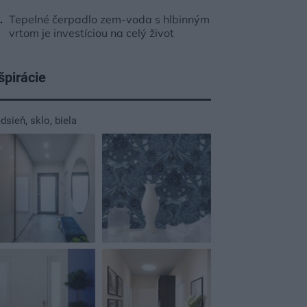
Tepelné čerpadlo zem-voda s hlbinným
vrtom je investíciou na celý život
špirácie
edsieň
,
sklo
,
biela