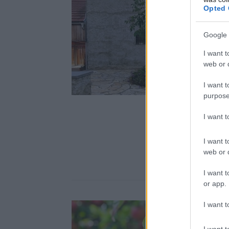
Opted 
Google 
I want t
web or d
I want t
purpose
I want 
I want t
web or d
I want t
or app.
I want t
I want t