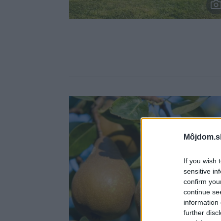
Môjdom.s
If you wish 
sensitive in
confirm you
continue se
information 
further disc