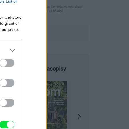
B’s List of
úložného miesta
Ja som pred časom v rámci šetrenia miesta skúsil
využiť priestor pod posteľou a nakúpil…
er and store
to grant or
ed purposes
Najnovšie časopisy