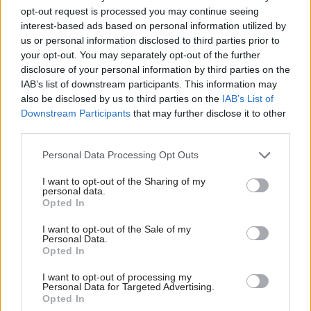
Najnovšie príspevky
opt-out request is processed you may continue seeing
interest-based ads based on personal information utilized by
us or personal information disclosed to third parties prior to
your opt-out. You may separately opt-out of the further
Re: Takto sa rieši málo úložného miesta. V tomto byte
stačil jeden prvok | Môjdom.sk
disclosure of your personal information by third parties on the
My napríklad labky utierame hneď pri dverách a doma pred dvere
IAB’s list of downstream participants. This information may
používame tyčový ETA Terier…
also be disclosed by us to third parties on the
IAB’s List of
Downstream Participants
that may further disclose it to other
Re: Takto sa rieši málo úložného miesta. V tomto byte
third parties.
stačil jeden prvok | Môjdom.sk
Please note that this website/app uses one or more Google
Dizajn je to nádherný, tá brezová preglejka a čisté línie vyzerajú super.
Personal Data Processing Opt Outs
Ale vždy, keď…
services and may gather and store information including but
not limited to your visit or usage behaviour. You may click to
I want to opt-out of the Sharing of my
personal data.
Re: Toto je najväčší mýtus pri ošetrení dreva a môže vás
grant or deny consent to Google and its third-party tags to
Opted In
vyjsť draho. Ako ho ochrániť pred hnitím a škodcami?
use your data for below specified purposes in below Google
clovek by cakal ze vysusene drahe drevo bolo predtym naparovane aby
consent section.
I want to opt-out of the Sale of my
sa zbavilo zarodkov skodcov...
Personal Data.
Opted In
I want to opt-out of processing my
Personal Data for Targeted Advertising.
Opted In