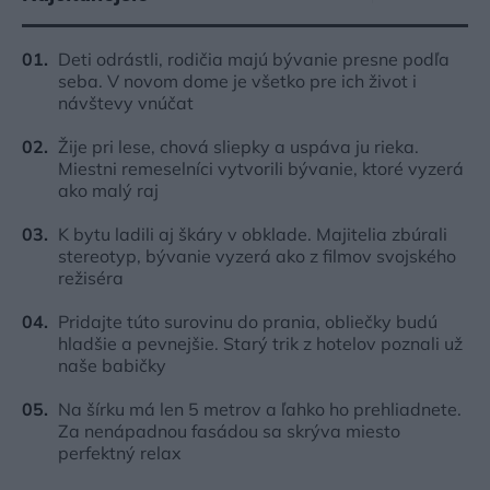
Deti odrástli, rodičia majú bývanie presne podľa
seba. V novom dome je všetko pre ich život i
návštevy vnúčat
Žije pri lese, chová sliepky a uspáva ju rieka.
Miestni remeselníci vytvorili bývanie, ktoré vyzerá
ako malý raj
K bytu ladili aj škáry v obklade. Majitelia zbúrali
stereotyp, bývanie vyzerá ako z filmov svojského
režiséra
Pridajte túto surovinu do prania, obliečky budú
hladšie a pevnejšie. Starý trik z hotelov poznali už
naše babičky
Na šírku má len 5 metrov a ľahko ho prehliadnete.
Za nenápadnou fasádou sa skrýva miesto
perfektný relax