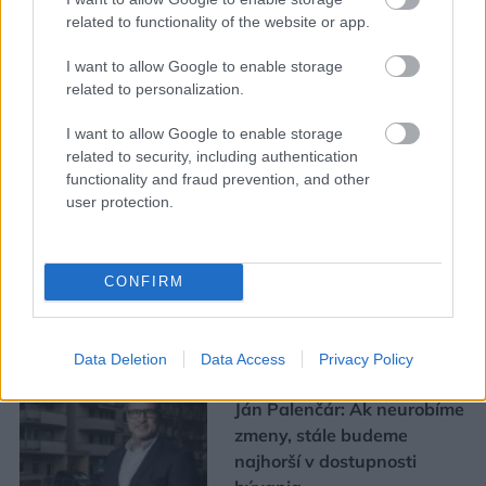
related to functionality of the website or app.
I want to allow Google to enable storage
related to personalization.
I want to allow Google to enable storage
Mohlo by vás zaujímať
related to security, including authentication
functionality and fraud prevention, and other
user protection.
ASB.sk
Zmenili dispozíciu a odkryli
pôvodný charakter bytu.
CONFIRM
Výsledkom je interiér plný
kontrastov
Data Deletion
Data Access
Privacy Policy
Ján Palenčár: Ak neurobíme
zmeny, stále budeme
najhorší v dostupnosti