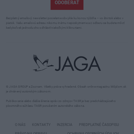
ODOBERAŤ
Bezplatný emailový newsletter posielame obvykle ku koncu týždňa – vo štvrtok alebo v
piatok. Vašu emailovú adresu nikomu inému neposkytneme a z odberu sa budete môcť
kedykoľvek jednoducho odhlásiť niekoľkými kliknutiami.
© JAGA GROUP a Zoznam. Všetky práva vyhradené. Obsah online magazínu Môjdom.sk
je chránený autorským zákonom.
Publikovanie alebo ďalšie šírenie správ zo zdrojov TASR je bez predchádzajúceho
písomného súhlasu TASR porušením autorského zákona.
O NÁS
KONTAKTY
INZERCIA
PREDPLATNÉ ČASOPISU
PRÁVO NA OPRAVU
OCHRANA OSOBNÝCH ÚDAJOV