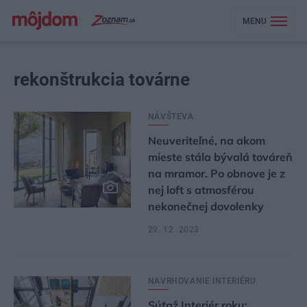
MENU
rekonštrukcia továrne
NÁVŠTEVA
Neuveriteľné, na akom
mieste stála bývalá továreň
na mramor. Po obnove je z
nej loft s atmosférou
nekonečnej dovolenky
29. 12. 2023
NAVRHOVANIE INTERIÉRU
Súťaž Interiér roku: