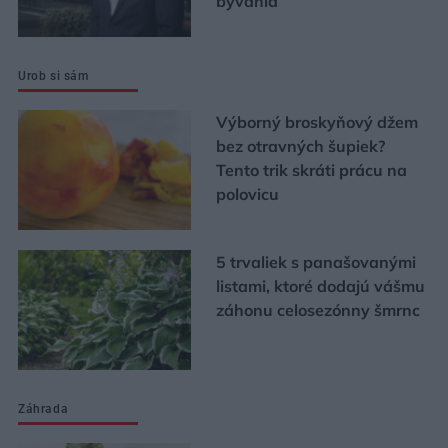
bývania
Urob si sám
Výborný broskyňový džem
bez otravných šupiek?
Tento trik skráti prácu na
polovicu
5 trvaliek s panašovanými
listami, ktoré dodajú vášmu
záhonu celosezónny šmrnc
Záhrada