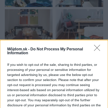
Môjdom.sk -
Do Not Process My Personal
Information
Najnovšie príspevky
If you wish to opt-out of the sale, sharing to third parties, or
processing of your personal or sensitive information for
Re: Takto sa rieši málo úložného miesta. V tomto byte
targeted advertising by us, please use the below opt-out
stačil jeden prvok | Môjdom.sk
section to confirm your selection. Please note that after your
My napríklad labky utierame hneď pri dverách a doma pred dvere
opt-out request is processed you may continue seeing
používame tyčový ETA Terier…
interest-based ads based on personal information utilized by
us or personal information disclosed to third parties prior to
Re: Takto sa rieši málo úložného miesta. V tomto byte
your opt-out. You may separately opt-out of the further
stačil jeden prvok | Môjdom.sk
disclosure of your personal information by third parties on the
Dizajn je to nádherný, tá brezová preglejka a čisté línie vyzerajú super.