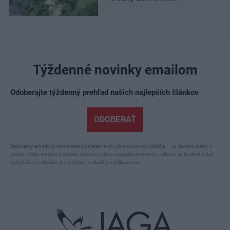
Týždenné novinky emailom
Odoberajte týždenný prehľad našich najlepších článkov
ODOBERAŤ
Bezplatný emailový newsletter posielame obvykle ku koncu týždňa – vo štvrtok alebo v
piatok. Vašu emailovú adresu nikomu inému neposkytneme a z odberu sa budete môcť
kedykoľvek jednoducho odhlásiť niekoľkými kliknutiami.