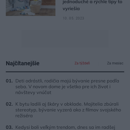
jednoduché a rýchle tipy to
vyriešia
10. 05. 2023
Najčítanejšie
Za týždeň
Za mesiac
Deti odrástli, rodičia majú bývanie presne podľa
seba. V novom dome je všetko pre ich život i
návštevy vnúčat
K bytu ladili aj škáry v obklade. Majitelia zbúrali
stereotyp, bývanie vyzerá ako z filmov svojského
režiséra
Kedysi boli veľkým trendom, dnes sa im radšej