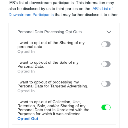
IAB’s list of downstream participants. This information may
Ale vždy, keď…
also be disclosed by us to third parties on the
IAB’s List of
Downstream Participants
that may further disclose it to other
Re: Toto je najväčší mýtus pri ošetrení dreva a môže vás
third parties.
vyjsť draho. Ako ho ochrániť pred hnitím a škodcami?
clovek by cakal ze vysusene drahe drevo bolo predtym naparovane aby
Please note that this website/app uses one or more Google
sa zbavilo zarodkov skodcov...
Personal Data Processing Opt Outs
services and may gather and store information including but
not limited to your visit or usage behaviour. You may click to
I want to opt-out of the Sharing of my
personal data.
grant or deny consent to Google and its third-party tags to
Opted In
use your data for below specified purposes in below Google
consent section.
I want to opt-out of the Sale of my
Personal Data.
Opted In
I want to opt-out of processing my
Personal Data for Targeted Advertising.
Najnovšie časopisy
Opted In
I want to opt-out of Collection, Use,
Retention, Sale, and/or Sharing of my
Personal Data that Is Unrelated with the
Purposes for which it was collected.
Opted Out