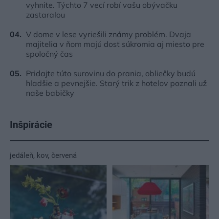
vyhnite. Týchto 7 vecí robí vašu obývačku
zastaralou
V dome v lese vyriešili známy problém. Dvaja
majitelia v ňom majú dosť súkromia aj miesto pre
spoločný čas
Pridajte túto surovinu do prania, obliečky budú
hladšie a pevnejšie. Starý trik z hotelov poznali už
naše babičky
Inšpirácie
jedáleň
,
kov
,
červená