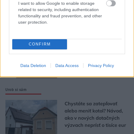
I want to allow Google to enable storage
Dva mosty v Trebišove sú
related to security, including authentication
v havarijnom stave. Čaká
functionality and fraud prevention, and other
ich oprava spolu za 11,4
user protection.
mil. eur
CONFIRM
Strabag: Potichu sme prišli
a potichu odídeme
Data Deletion
Data Access
Privacy Policy
Urob si sám
Chystáte sa zatepľovať
alebo meniť kotol? Návod,
ako v nových dotačných
výzvach neprísť o tisíce eur