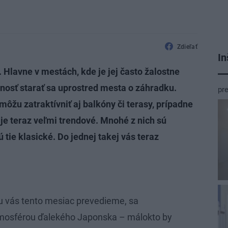
Zdieľať
In
 Hlavne v mestách, kde je jej často žalostne
osť starať sa uprostred mesta o záhradku.
pr
ôžu zatraktívniť aj balkóny či terasy, prípadne
 je teraz veľmi trendové. Mnohé z nich sú
tie klasické. Do jednej takej vás teraz
u vás tento mesiac prevedieme, sa
tmosférou ďalekého Japonska – málokto by