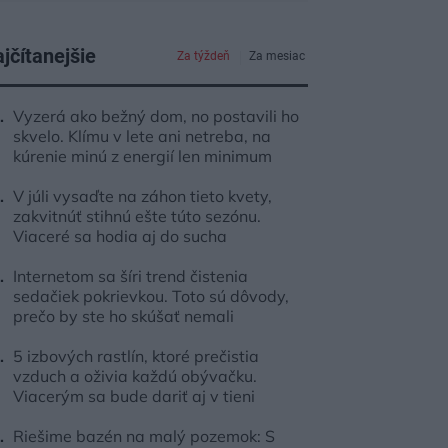
jčítanejšie
Za týždeň
Za mesiac
Vyzerá ako bežný dom, no postavili ho
skvelo. Klímu v lete ani netreba, na
kúrenie minú z energií len minimum
V júli vysaďte na záhon tieto kvety,
zakvitnúť stihnú ešte túto sezónu.
Viaceré sa hodia aj do sucha
Internetom sa šíri trend čistenia
sedačiek pokrievkou. Toto sú dôvody,
prečo by ste ho skúšať nemali
5 izbových rastlín, ktoré prečistia
vzduch a oživia každú obývačku.
Viacerým sa bude dariť aj v tieni
Riešime bazén na malý pozemok: S