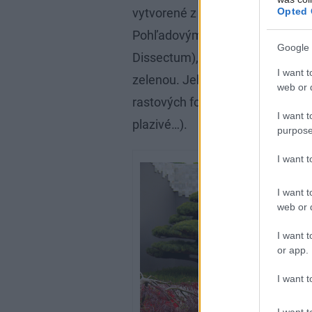
Opted 
vytvorené z borovíc, ktoré sú n
Pohľadovým magnetom je však aj
Google 
Dissectum), ktorého purpurové l
I want t
zelenou. Jeho prevísajúce koná
web or d
rastových foriem, ktoré sú v záhr
I want t
plazivé…).
purpose
I want 
I want t
web or d
I want t
or app.
I want t
I want t