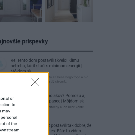
jnovšie príspevky
Re: Tento dom postavili skvelo! Klímu
netreba, kúriť stačí s minimom energií |
Môjdom.sk
tuctový barák, čakal som to sľúbené hogo fogo a nič.
Záhrada nuda, žiadny vzrastlý strom!…
Re: Ako sa zbaviť ucholakov? Pomôžu aj
sonal or
jednoduché domáce pasce | Môjdom.sk
ection to
blbeckovia, "ucholak" je uzitocny a len idiot kantri
ou may
uzitocny hmyz
 personal
out of the
Re: Vidiecku usadlosť postavili tak dobre, že
 downstream
domáceho chráni i dnes. Ešte tu vidno