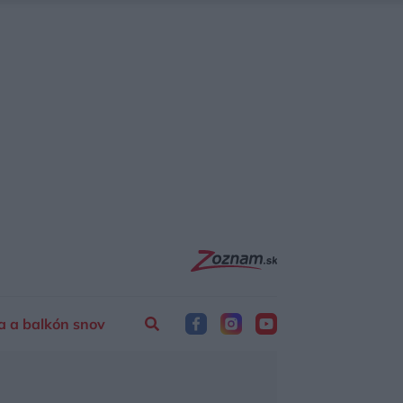
a a balkón snov