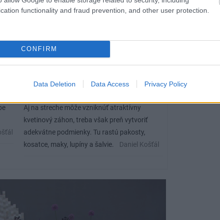
cation functionality and fraud prevention, and other user protection.
CONFIRM
Data Deletion
Data Access
Privacy Policy
be
Aj na streche môže vzniknúť atraktívny
kvetinový záhon, treba však preň vytvoriť
ošťál
adekvátne podmienky. Tu rastú pakosty,
kosatce, maky, lupíny a šalvie.
Daniel Košťál