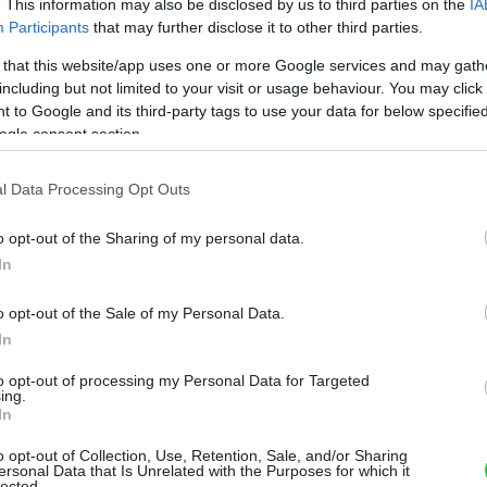
. This information may also be disclosed by us to third parties on the
IA
Participants
that may further disclose it to other third parties.
 that this website/app uses one or more Google services and may gath
including but not limited to your visit or usage behaviour. You may click 
 to Google and its third-party tags to use your data for below specifi
ogle consent section.
onsaj
l Data Processing Opt Outs
rili dizajnéri prekrásnu zelenú, a treba
o opt-out of the Sharing of my personal data.
u. Kompozícia je druhovo aj farebne
In
iešená, celoročne príťažlivá a čo je
o opt-out of the Sale of my Personal Data.
ne zohľadnili podmienky danej lokality –
In
 aj časté extrémne klimatické výkyvy.
to opt-out of processing my Personal Data for Targeted
ing.
j záhrady majú veľkú záľubu v japonskom
In
ponska vycestovali a niekoľko záhrad
o opt-out of Collection, Use, Retention, Sale, and/or Sharing
 prekrásne, precízne tvarované bonsaje
ersonal Data that Is Unrelated with the Purposes for which it
lected.