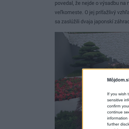
povedal, že nejde o výsadbu na 
veľkomeste. O jej príťažlivý vzhľ
sa zaslúžili dvaja japonskí záhr
Môjdom.s
If you wish 
sensitive in
confirm you
continue se
information 
further disc