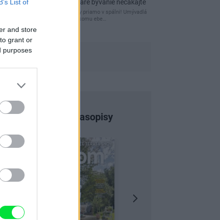
B’s List of
kamenné múry, no staré bývanie nečakajte
čakám kedy budú wc misy priamo v spálni! Umývadlá
už sú štandardom! Tu niekomu ebe…
er and store
to grant or
ed purposes
Najnovšie časopisy