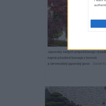
authenti
Japonský nádych prepožičiavajú výsad
najmä pôsobivé bonsaje z borovíc
a červenolistý japonský javor.
Daniel K