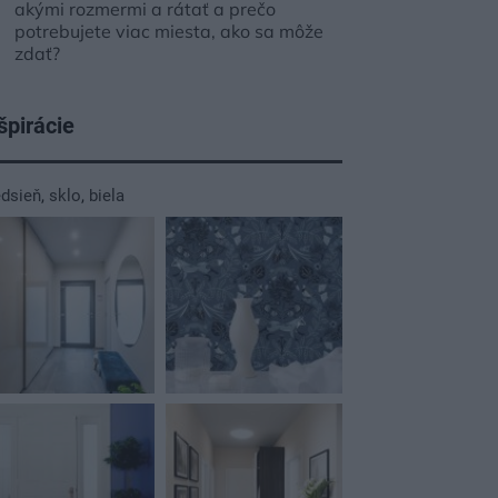
akými rozmermi a rátať a prečo
potrebujete viac miesta, ako sa môže
zdať?
špirácie
edsieň
,
sklo
,
biela