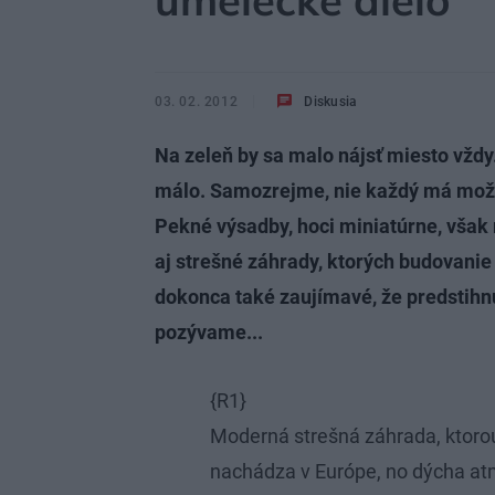
umelecké dielo
03. 02. 2012
Diskusia
Na zeleň by sa malo nájsť miesto vždy.
málo. Samozrejme, nie každý má možn
Pekné výsadby, hoci miniatúrne, však m
aj strešné záhrady, ktorých budovanie
dokonca také zaujímavé, že predstihnú 
pozývame...
{R1}
Moderná strešná záhrada, ktoro
nachádza v Európe, no dýcha a