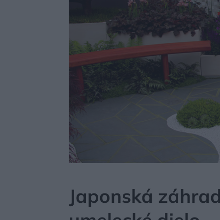
MÔJDOM
ZÁHRADA A EXTERIÉR
Japonská záhrad