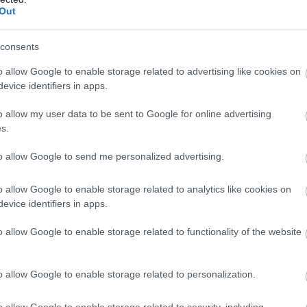
Out
ajvzácnejšou súčasťou výsadby.
 javor dlaňovitolistý (Acer palmatum
consents
isty zaujímavo kontrastujú s prevažujúcou
o allow Google to enable storage related to advertising like cookies on
re zároveň dotvárajú kompozíciu rôznych
Môj dom Špeciál 02/2026
evice identifiers in apps.
ade zastúpené (krovité, stĺpovité,
o allow my user data to be sent to Google for online advertising
s.
to allow Google to send me personalized advertising.
o allow Google to enable storage related to analytics like cookies on
evice identifiers in apps.
o allow Google to enable storage related to functionality of the website
o allow Google to enable storage related to personalization.
o allow Google to enable storage related to security, including