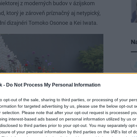
niektorej z moderných budov v ázijskom
ad, ktorý je zároveň príznačný aj netypický,
adní dizajnéri Tomoko Osonoe a Kei Iwata.
Na
k -
Do Not Process My Personal Information
to opt-out of the sale, sharing to third parties, or processing of your per
formation for targeted advertising by us, please use the below opt-out s
r selection. Please note that after your opt-out request is processed y
eing interest-based ads based on personal information utilized by us or
disclosed to third parties prior to your opt-out. You may separately opt-
losure of your personal information by third parties on the IAB’s list of