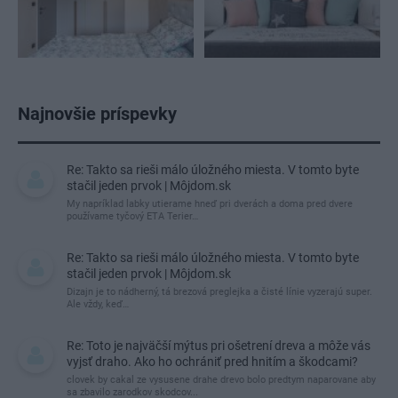
Najnovšie príspevky
Re: Takto sa rieši málo úložného miesta. V tomto byte
stačil jeden prvok | Môjdom.sk
My napríklad labky utierame hneď pri dverách a doma pred dvere
používame tyčový ETA Terier…
Re: Takto sa rieši málo úložného miesta. V tomto byte
stačil jeden prvok | Môjdom.sk
Dizajn je to nádherný, tá brezová preglejka a čisté línie vyzerajú super.
Ale vždy, keď…
Re: Toto je najväčší mýtus pri ošetrení dreva a môže vás
vyjsť draho. Ako ho ochrániť pred hnitím a škodcami?
clovek by cakal ze vysusene drahe drevo bolo predtym naparovane aby
sa zbavilo zarodkov skodcov...