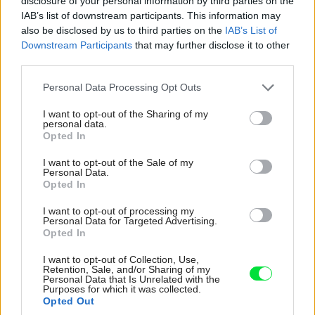
disclosure of your personal information by third parties on the
IAB’s list of downstream participants. This information may
also be disclosed by us to third parties on the
IAB’s List of
Downstream Participants
that may further disclose it to other
third parties.
Please note that this website/app uses one or more Google
Personal Data Processing Opt Outs
services and may gather and store information including but
not limited to your visit or usage behaviour. You may click to
I want to opt-out of the Sharing of my
personal data.
grant or deny consent to Google and its third-party tags to
Opted In
use your data for below specified purposes in below Google
36995
consent section.
I want to opt-out of the Sale of my
Personal Data.
Opted In
Tip na knihu: Herta Simonová – Izbové rastliny
I want to opt-out of processing my
Personal Data for Targeted Advertising.
Vydavateľstvo Príroda ponúka úspešnú knihu o izbových
Opted In
rastlinách, ktorá vám pomôže pri výbere vhodných
I want to opt-out of Collection, Use,
izbových rastlín aj na špeciálne stanovištia. Nájdete v nej
Retention, Sale, and/or Sharing of my
Personal Data that Is Unrelated with the
názorné opisy obľúbených, menej známych i nových
Purposes for which it was collected.
Opted Out
izbových rastlín. Rastliny sú rozdelené podľa rodov do