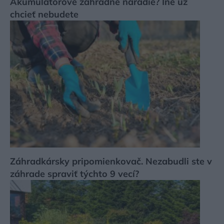
Akumulátorové záhradné náradie? Iné už
chcieť nebudete
Záhradkársky pripomienkovač. Nezabudli ste v
záhrade spraviť týchto 9 vecí?