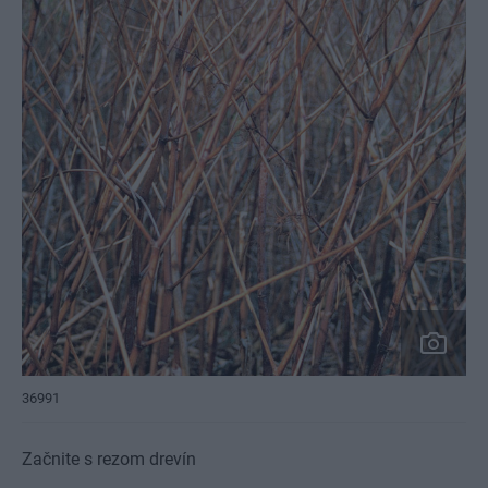
36991
Začnite s rezom drevín