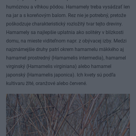
humóznou a vlhkou pôdou. Hamamely treba vysádzať len
na jar a s koreňovým balom. Rez nie je potrebný, pretože
poškodzuje charakteristický rozložitý tvar tejto dreviny.
Hamamely sa najlepšie uplatnia ako solitéry v blízkosti
domu, na mieste viditeľnom napr. z obývacej izby. Medzi
najznámejšie druhy patrí okrem hamamelu mäkkého aj
hamamel prostredný (Hamamelis intermedia), hamamel
virginský (Hamamelis virginiana) alebo hamamel
japonský (Hamamelis japonica). Ich kvety sú podľa
kultivaru žlté, oranžové alebo červené.