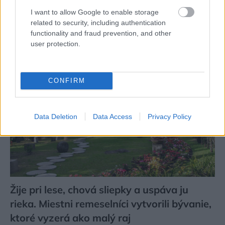
Pozrite si viac
I want to allow Google to enable storage
related to security, including authentication
functionality and fraud prevention, and other
user protection.
CONFIRM
Data Deletion
Data Access
Privacy Policy
Žije pri lese, chová sliepky a uspáva ju
rieka. Miestni remeselníci vytvorili bývanie,
ktoré vyzerá ako malý raj