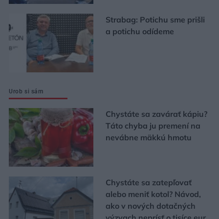
Strabag: Potichu sme prišli
a potichu odídeme
Urob si sám
Chystáte sa zavárať kápiu?
Táto chyba ju premení na
nevábne mäkkú hmotu
Chystáte sa zatepľovať
alebo meniť kotol? Návod,
ako v nových dotačných
výzvach neprísť o tisíce eur