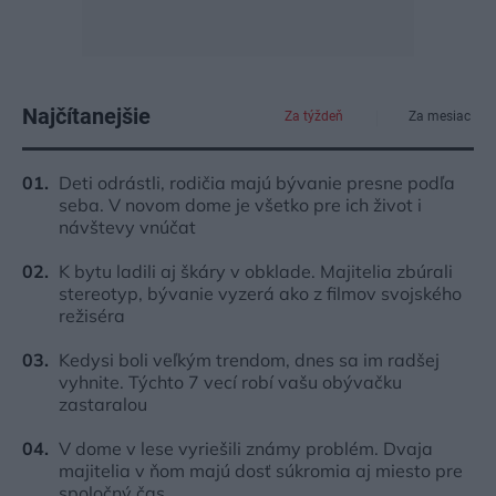
Najčítanejšie
Za týždeň
Za mesiac
Deti odrástli, rodičia majú bývanie presne podľa
seba. V novom dome je všetko pre ich život i
návštevy vnúčat
K bytu ladili aj škáry v obklade. Majitelia zbúrali
stereotyp, bývanie vyzerá ako z filmov svojského
režiséra
Kedysi boli veľkým trendom, dnes sa im radšej
vyhnite. Týchto 7 vecí robí vašu obývačku
zastaralou
V dome v lese vyriešili známy problém. Dvaja
majitelia v ňom majú dosť súkromia aj miesto pre
spoločný čas