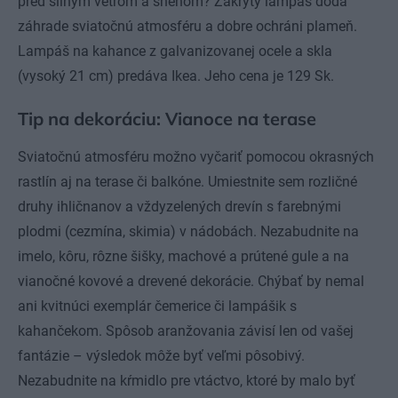
pred silným vetrom a snehom? Zakrytý lampáš dodá
záhrade sviatočnú atmosféru a dobre ochráni plameň.
Lampáš na kahance z galvanizovanej ocele a skla
(vysoký 21 cm) predáva Ikea. Jeho cena je 129 Sk.
Tip na dekoráciu: Vianoce na terase
Sviatočnú atmosféru možno vyčariť pomocou okrasných
rastlín aj na terase či balkóne. Umiestnite sem rozličné
druhy ihličnanov a vždyzelených drevín s farebnými
plodmi (cezmína, skimia) v nádobách. Nezabudnite na
imelo, kôru, rôzne šišky, machové a prútené gule a na
vianočné kovové a drevené dekorácie. Chýbať by nemal
ani kvitnúci exemplár čemerice či lampášik s
kahančekom. Spôsob aranžovania závisí len od vašej
fantázie – výsledok môže byť veľmi pôsobivý.
Nezabudnite na kŕmidlo pre vtáctvo, ktoré by malo byť