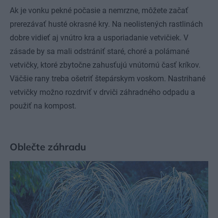
Ak je vonku pekné počasie a nemrzne, môžete začať
prerezávať husté okrasné kry. Na neolistených rastlinách
dobre vidieť aj vnútro kra a usporiadanie vetvičiek. V
zásade by sa mali odstrániť staré, choré a polámané
vetvičky, ktoré zbytočne zahusťujú vnútornú časť kríkov.
Väčšie rany treba ošetriť štepárskym voskom. Nastrihané
vetvičky možno rozdrviť v drviči záhradného odpadu a
použiť na kompost.
Oblečte záhradu