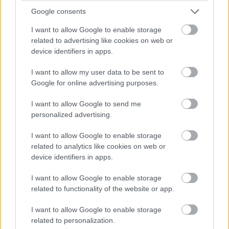
troch hlavných skupín: rastliny s ozdobnými kvetmi,
Google consents
rastliny s ozdobnými listami a kaktusy a sukulenty. Na
I want to allow Google to enable storage
základe fotografií a údajov o rastlinách ľahko zistíte aj
related to advertising like cookies on web or
názov darovanej rastliny a jej požiadavky na pestovanie.
device identifiers in apps.
Cena tejto vyše 200-stranovej publikácie je 447 Sk.
I want to allow my user data to be sent to
{R1}
Google for online advertising purposes.
Kategória:
Záhradná technika
I want to allow Google to send me
personalized advertising.
Tagy:
december
hamamel
I want to allow Google to enable storage
Vianoce
zahdec
záhrada
related to analytics like cookies on web or
device identifiers in apps.
I want to allow Google to enable storage
related to functionality of the website or app.
Zdieľať článok
I want to allow Google to enable storage
related to personalization.