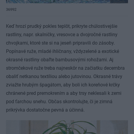
36992
Keď hrozí prudký pokles teplôt, prikryte chúlostivejšie
rastliny, napr. skalničky, vresovce a dvojročné rastliny
chvojkami, ktoré ste si na jeseň pripravili do zásoby.
Popínavé ruže, mladé ihličnany, vždyzelené a exotické
okrasné rastliny obaľte bambusovými rohožami. Aj
stromčekové ruže treba najneskôr na začiatku decembra
obaliť netkanou textíliou alebo jutovinou. Okrasné trávy
zviažte hrubým špagátom, aby boli ich koreňové krčky
chránené pred premokrením a aby trsy neklesali k zemi
pod ťarchou snehu. Občas skontrolujte, či je zimná
prikrývka dostatočne pevná a účinná.