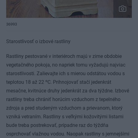
36993
Starostlivosť o izbové rastliny
Rastliny pestované v interiéroch majú v zime obdobie
vegetačného pokoja, no napriek tomu vyžadujú najviac
starostlivosti. Zalievajte ich s mierou odstátou vodou s
teplotou 18 až 22 ºC. Prihnojovať stačí jedenkrát
mesačne, kvitnúce druhy jedenkrát za dva týždne. Izbové
rastliny treba chrániť horúcim vzduchom z tepelného
zdroja a pred studeným vzduchom a prievanom, ktorý
vzniká vetraním. Rastliny s veľkými kožovitými listami
bude treba postrekovať, prípadne raz do týždňa
osprchovať vlažnou vodou. Naopak rastliny s jemnejšími