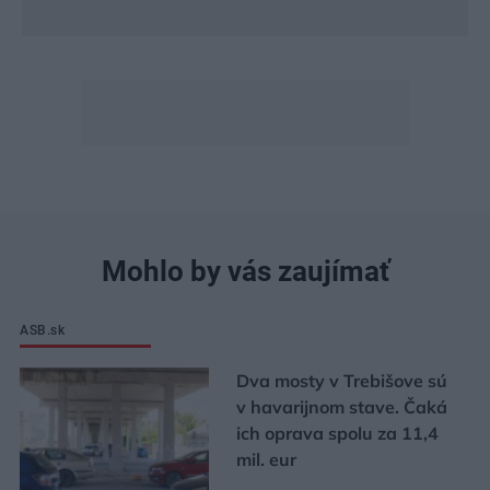
Mohlo by vás zaujímať
ASB.sk
Dva mosty v Trebišove sú
v havarijnom stave. Čaká
ich oprava spolu za 11,4
mil. eur