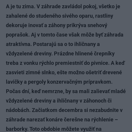
A je tu zima. V záhrade zavládol pokoj, všetko je
zahalené do studeného sivého oparu, rastliny
dekoruje inovať a záhony prikrýva snehový
poprašok. Aj v tomto čase však môže byť záhrada
atraktívna. Postarajú sa o to ihličnany a
vždyzelené dreviny. Prázdne hlinené črepníky
treba z vonku rýchlo premiestniť do pivnice. A keď
zasvieti zimné slnko, ešte možno ošetriť drevené
lavičky a pergoly konzervačným prípravkom.
Počas dní, keď nemrzne, by sa mali zalievať mladé
vždyzelené dreviny a ihličnany v záhonoch či
nádobách. Začiatkom decembra si nezabudnite v
záhrade narezať konáre čerešne na rýchlenie –
barborky. Toto obdobie môžete využiť na