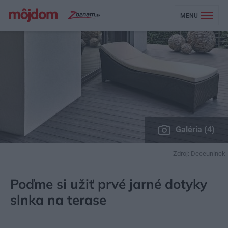
MENU
Galéria (4)
Zdroj: Deceuninck
MÔJDOM
ZÁHRADA A EXTERIÉR
ZÁHRADNÉ STAVBY
Poďme si užiť prvé jarné dotyky
slnka na terase