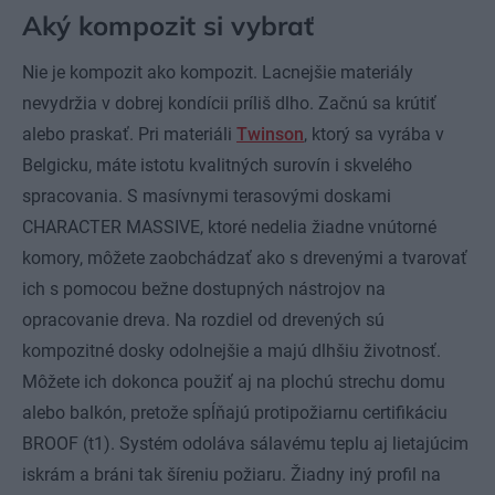
Aký kompozit si vybrať
Nie je kompozit ako kompozit. Lacnejšie materiály
nevydržia v dobrej kondícii príliš dlho. Začnú sa krútiť
alebo praskať. Pri materiáli
Twinson
, ktorý sa vyrába v
Belgicku, máte istotu kvalitných surovín i skvelého
spracovania. S masívnymi terasovými doskami
CHARACTER MASSIVE, ktoré nedelia žiadne vnútorné
komory, môžete zaobchádzať ako s drevenými a tvarovať
ich s pomocou bežne dostupných nástrojov na
opracovanie dreva. Na rozdiel od drevených sú
kompozitné dosky odolnejšie a majú dlhšiu životnosť.
Môžete ich dokonca použiť aj na plochú strechu domu
alebo balkón, pretože spĺňajú protipožiarnu certifikáciu
BROOF (t1). Systém odoláva sálavému teplu aj lietajúcim
iskrám a bráni tak šíreniu požiaru. Žiadny iný profil na