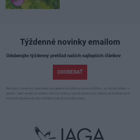
Týždenné novinky emailom
Odoberajte týždenný prehľad našich najlepších článkov
ODOBERAŤ
Bezplatný emailový newsletter posielame obvykle ku koncu týždňa – vo štvrtok alebo v
piatok. Vašu emailovú adresu nikomu inému neposkytneme a z odberu sa budete môcť
kedykoľvek jednoducho odhlásiť niekoľkými kliknutiami.