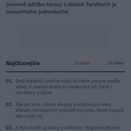
Jesenná údržba terasy z dosiek Terafest® je
neuveriteľne jednoduchá
Najčítanejšie
Za týždeň
Za mesiac
Deti odrástli, rodičia majú bývanie presne podľa
seba. V novom dome je všetko pre ich život i
návštevy vnúčat
Žije pri lese, chová sliepky a uspáva ju rieka.
Miestni remeselníci vytvorili bývanie, ktoré vyzerá
ako malý raj
K bytu ladili aj škáry v obklade. Majitelia zbúrali