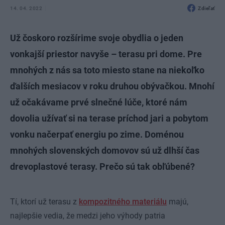
14. 04. 2022
Zdieľať
Už čoskoro rozšírime svoje obydlia o jeden
vonkajší priestor navyše – terasu pri dome. Pre
mnohých z nás sa toto miesto stane na niekoľko
ďalších mesiacov v roku druhou obývačkou. Mnohí
už očakávame prvé slnečné lúče, ktoré nám
dovolia užívať si na terase príchod jari a pobytom
vonku načerpať energiu po zime. Doménou
mnohých slovenských domovov sú už dlhší čas
drevoplastové terasy. Prečo sú tak obľúbené?
Tí, ktorí už terasu z
kompozitného materiálu
majú,
najlepšie vedia, že medzi jeho výhody patria