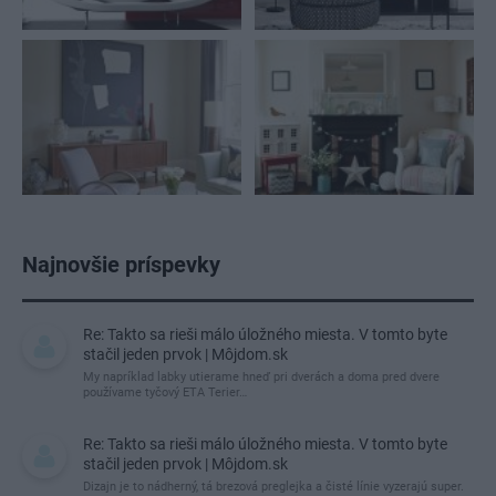
Najnovšie príspevky
Re: Takto sa rieši málo úložného miesta. V tomto byte
stačil jeden prvok | Môjdom.sk
My napríklad labky utierame hneď pri dverách a doma pred dvere
používame tyčový ETA Terier…
Re: Takto sa rieši málo úložného miesta. V tomto byte
stačil jeden prvok | Môjdom.sk
Dizajn je to nádherný, tá brezová preglejka a čisté línie vyzerajú super.