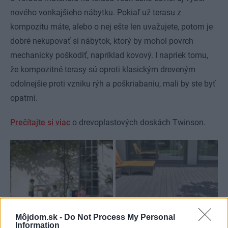
nového vonkajšieho nábytku. Pokiaľ už terasu z
kompozitu máte, alebo o nej ešte len uvažujete, potom je
dobré nekupovať si nábytok, ktorý by mohol povrch
mechanicky poškodiť, napríklad kovový. I napriek tomu,
že kompozitné terasy sú oproti klasickým dreveným
odolnejšie proti vzniku rýh a poškriabaniu, mali by ste byť
opatrní.
Prečítajte si viac
o drevoplastových doskách Twinson.
Môjdom.sk -
Do Not Process My Personal
Information