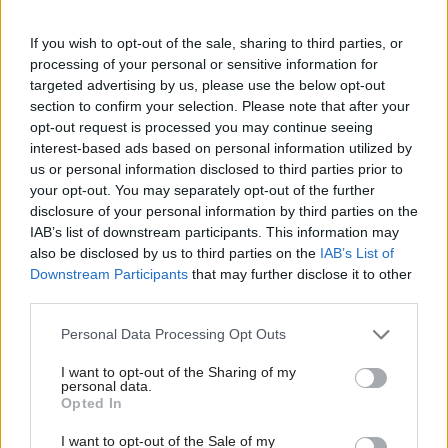
If you wish to opt-out of the sale, sharing to third parties, or
processing of your personal or sensitive information for
targeted advertising by us, please use the below opt-out
section to confirm your selection. Please note that after your
opt-out request is processed you may continue seeing
interest-based ads based on personal information utilized by
us or personal information disclosed to third parties prior to
5
your opt-out. You may separately opt-out of the further
disclosure of your personal information by third parties on the
IAB’s list of downstream participants. This information may
also be disclosed by us to third parties on the
IAB’s List of
Zdroj: PR článok Deceuninck, spol. s r.o.
Downstream Participants
that may further disclose it to other
third parties.
Kategória:
Záhradné stavby
Please note that this website/app uses one or more Google
Personal Data Processing Opt Outs
services and may gather and store information including but
Tagy:
Drevoplastové výrobky
not limited to your visit or usage behaviour. You may click to
I want to opt-out of the Sharing of my
personal data.
grant or deny consent to Google and its third-party tags to
Opted In
kompozitné materiály
terasové platne
use your data for below specified purposes in below Google
consent section.
I want to opt-out of the Sale of my