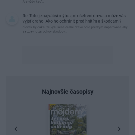
Ale vždy, keď…
Re: Toto je najväčší mýtus pri ošetrení dreva a môže vás
vyjsť draho. Ako ho ochrániť pred hnitím a škodcami?
clovek by cakal ze vysusene drahe drevo bolo predtym naparovane aby
sa zbavilo zarodkov skodcov...
Najnovšie časopisy