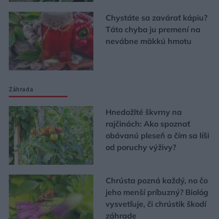
Chystáte sa zavárať kápiu?
Táto chyba ju premení na
nevábne mäkkú hmotu
Záhrada
Hnedožlté škvrny na
rajčinách: Ako spoznať
obávanú pleseň a čím sa líši
od poruchy výživy?
Chrústa pozná každý, no čo
jeho menší príbuzný? Biológ
vysvetľuje, či chrústik škodí
záhrade