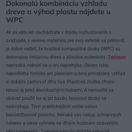
Dokonalú kombináciu vzhľadu
dreva a výhod plastu nájdete u
WPC
Ak sa ešte len nachádzate v štádiu rozhodovania a
zvažujete, k akému materiálu pre svoj exteriér sa prikloniť,
je dobré vedieť, že kvalitné kompozitné dosky (WPC) sú
dokonalou imitáciou dreva a pôsobia autenticky.
Twinson
nepraská, nekrúti sa a ani neprehýba. Okrem toho
nepodlieha hnilobe ani plesniam a svoj prirodzený vzhľad
si dokáže zachovať dlhý čas. Plastová zložka chráni
terasu aj pred drevokaznými hubami. A nemusíte sa
obávať použiť ho aj pri bazén, terasové dosky sa
nešmýkajú. Tých praktickejších určite osloví
bezúdržbovosť povrchu. Nečaká vás nákup ochranných
náterov a lakov vyhnete sa dlhým hodinám stráveným
jeho natieraním. Twinson navyše dokáže vyhovieť