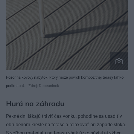
Pozor na kovový nábytok, ktorý môže povrch kompozitnej terasy ľahko
poškriabať.
Zdroj: Deceuninck
Hurá na záhradu
Pekné dni lákajú tráviť čas vonku, pohodlne sa usadiť v
obľúbenom kresle na terase a relaxovať pri západe slnka.
S voľbou materiálu na terasu však úzko súvisí aj výber