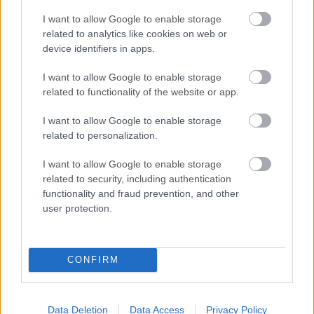
Uvažujete nad terasou z WPC? Nechajte si
I want to allow Google to enable storage
poradiť od profesionálov
related to analytics like cookies on web or
device identifiers in apps.
I want to allow Google to enable storage
related to functionality of the website or app.
I want to allow Google to enable storage
related to personalization.
I want to allow Google to enable storage
related to security, including authentication
functionality and fraud prevention, and other
user protection.
Terasa WoodPlastic® – sila na prvý pohľad
CONFIRM
Data Deletion
Data Access
Privacy Policy