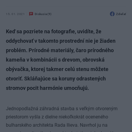
15. 01. 2021
Diskusia (9)
Zdieľať
Keď sa pozriete na fotografie, uvidíte, že
oddychovať v takomto prostrední nie je žiaden
problém. Prírodné materiály, čaro prírodného
kameňa v kombinácii s drevom, obrovská
obývačka, ktorej takmer celú stenu môžete
otvoriť. Skláňajúce sa koruny odrastených
stromov pocit harmónie umocňujú.
Jednopodlažná záhradná stavba s veľkým otvoreným
priestorom vyšla z dielne niekoľkokrát oceneného
bulharského architekta Rada Ilieva. Navrhol ju na