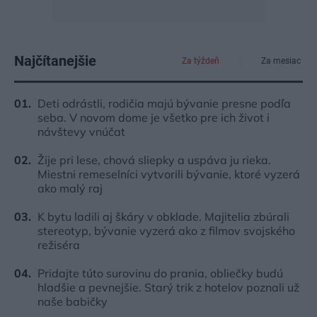
Najčítanejšie
Za týždeň
Za mesiac
Deti odrástli, rodičia majú bývanie presne podľa
seba. V novom dome je všetko pre ich život i
návštevy vnúčat
Žije pri lese, chová sliepky a uspáva ju rieka.
Miestni remeselníci vytvorili bývanie, ktoré vyzerá
ako malý raj
K bytu ladili aj škáry v obklade. Majitelia zbúrali
stereotyp, bývanie vyzerá ako z filmov svojského
režiséra
Pridajte túto surovinu do prania, obliečky budú
hladšie a pevnejšie. Starý trik z hotelov poznali už
naše babičky