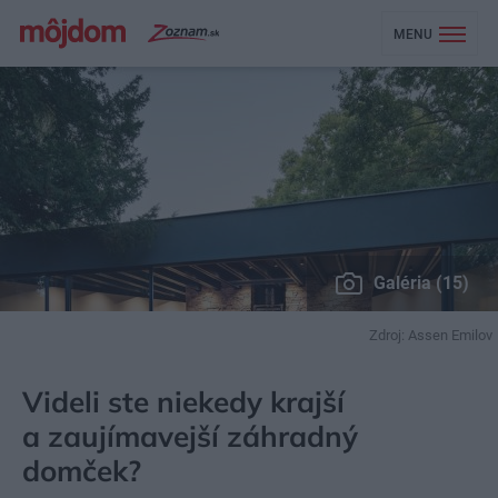
MENU
Galéria (15)
Zdroj: Assen Emilov
MÔJDOM
ZÁHRADA A EXTERIÉR
ZÁHRADNÉ STAVBY
Videli ste niekedy krajší
a zaujímavejší záhradný
domček?