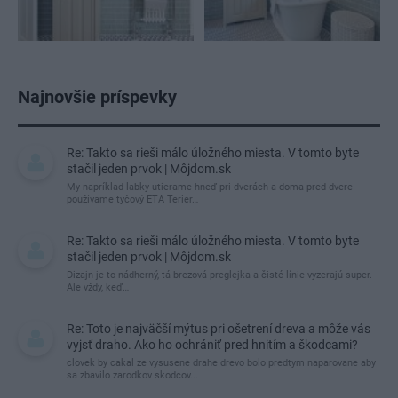
Najnovšie príspevky
Re: Takto sa rieši málo úložného miesta. V tomto byte
stačil jeden prvok | Môjdom.sk
My napríklad labky utierame hneď pri dverách a doma pred dvere
používame tyčový ETA Terier…
Re: Takto sa rieši málo úložného miesta. V tomto byte
stačil jeden prvok | Môjdom.sk
Dizajn je to nádherný, tá brezová preglejka a čisté línie vyzerajú super.
Ale vždy, keď…
Re: Toto je najväčší mýtus pri ošetrení dreva a môže vás
vyjsť draho. Ako ho ochrániť pred hnitím a škodcami?
clovek by cakal ze vysusene drahe drevo bolo predtym naparovane aby
sa zbavilo zarodkov skodcov...