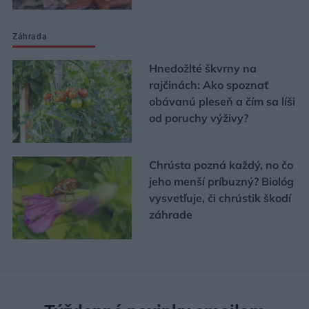
Záhrada
Hnedožlté škvrny na
rajčinách: Ako spoznať
obávanú pleseň a čím sa líši
od poruchy výživy?
Chrústa pozná každý, no čo
jeho menší príbuzný? Biológ
vysvetľuje, či chrústik škodí
záhrade