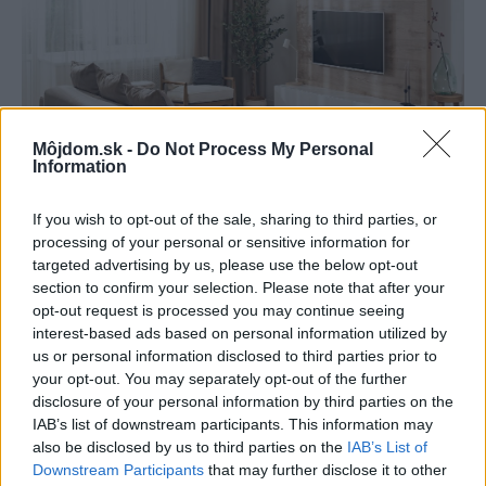
Môjdom.sk -
Do Not Process My Personal
Information
If you wish to opt-out of the sale, sharing to third parties, or
processing of your personal or sensitive information for
Kedysi boli veľkým trendom, dnes sa im
targeted advertising by us, please use the below opt-out
section to confirm your selection. Please note that after your
radšej vyhnite. Týchto 7 vecí robí vašu
opt-out request is processed you may continue seeing
obývačku zastaralou
interest-based ads based on personal information utilized by
us or personal information disclosed to third parties prior to
your opt-out. You may separately opt-out of the further
disclosure of your personal information by third parties on the
IAB’s list of downstream participants. This information may
also be disclosed by us to third parties on the
IAB’s List of
Downstream Participants
that may further disclose it to other