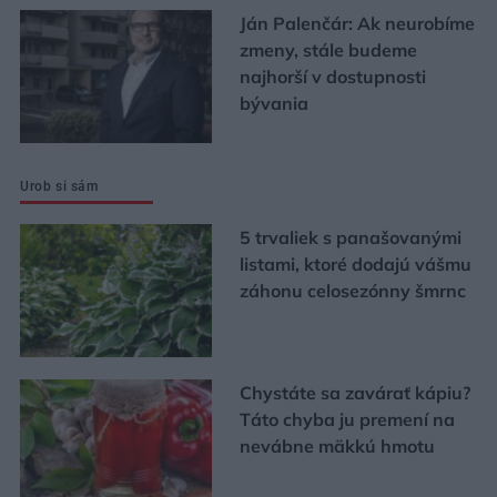
Ján Palenčár: Ak neurobíme
zmeny, stále budeme
najhorší v dostupnosti
bývania
Urob si sám
5 trvaliek s panašovanými
listami, ktoré dodajú vášmu
záhonu celosezónny šmrnc
Chystáte sa zavárať kápiu?
Táto chyba ju premení na
nevábne mäkkú hmotu