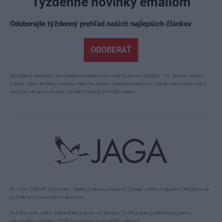
Týždenné novinky emailom
Odoberajte týždenný prehľad našich najlepších článkov
ODOBERAŤ
Bezplatný emailový newsletter posielame obvykle ku koncu týždňa – vo štvrtok alebo v
piatok. Vašu emailovú adresu nikomu inému neposkytneme a z odberu sa budete môcť
kedykoľvek jednoducho odhlásiť niekoľkými kliknutiami.
© JAGA GROUP a Zoznam. Všetky práva vyhradené. Obsah online magazínu Môjdom.sk
je chránený autorským zákonom.
Publikovanie alebo ďalšie šírenie správ zo zdrojov TASR je bez predchádzajúceho
písomného súhlasu TASR porušením autorského zákona.