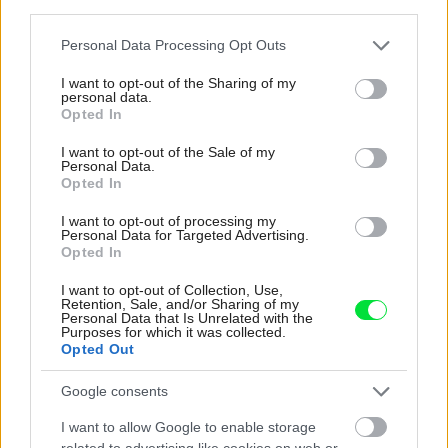
third parties.
Please note that this website/app uses one or more Google
Personal Data Processing Opt Outs
services and may gather and store information including but
not limited to your visit or usage behaviour. You may click to
I want to opt-out of the Sharing of my
personal data.
grant or deny consent to Google and its third-party tags to
Opted In
use your data for below specified purposes in below Google
consent section.
I want to opt-out of the Sale of my
Personal Data.
Opted In
4 domáce triky, ako otvoriť fľašu vína aj
bez vývrtky. Stačí pár vecí, ktoré už máte
I want to opt-out of processing my
Personal Data for Targeted Advertising.
doma (video)
Opted In
I want to opt-out of Collection, Use,
Retention, Sale, and/or Sharing of my
Personal Data that Is Unrelated with the
Purposes for which it was collected.
Opted Out
Google consents
I want to allow Google to enable storage
related to advertising like cookies on web or