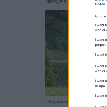
nástrojov a mechanických komp
Opted 
Google 
I want t
web or d
I want t
purpose
I want 
I want t
web or d
I want t
or app.
I want t
Zdroj: istock.com
I want t