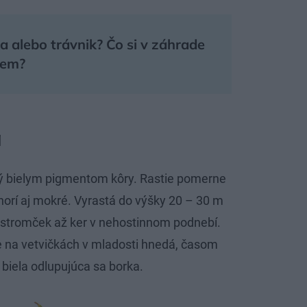
a alebo trávnik? Čo si v záhrade
zem?
á
ký bielym pigmentom kôry. Rastie pomerne
 horí aj mokré. Vyrastá do výšky 20 – 30 m
 stromček až ker v nehostinnom podnebí.
e na vetvičkách v mladosti hnedá, časom
biela odlupujúca sa borka.