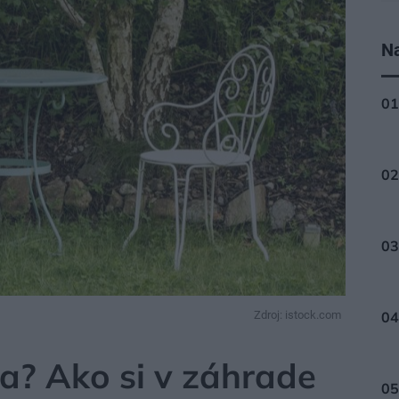
Na
Zdroj: istock.com
ASTLÍN
pa? Ako si v záhrade