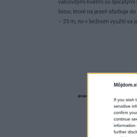
valcovitými kvetmi so špicatými
listov, ktoré na jeseň sfarbuje d
– 25 m, no v bežnom využití sa 
Môjdom.s
If you wish 
sensitive in
confirm you
continue se
information 
further disc