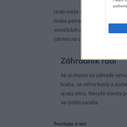
authenti
Hrab môže stáť samostatne ale
hraba patria medzi najkrajšie. P
vetvičkách až do jari, a preto je 
takmer na celý rok.
Záhradník radí
Ak si chcete na záhrade vytvor
hraba. Je veľmi hustý a suché 
aj cez zimu. Navyše miesta 
sa rýchlo zacelia.
Prečítajte si tiež