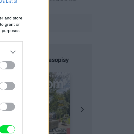
naparovane aby sa zbavilo zarodkov skodcov...
B’s List of
er and store
to grant or
ed purposes
Najnovšie časopisy