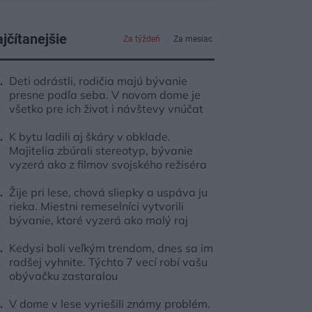
jčítanejšie
Za týždeň
Za mesiac
Deti odrástli, rodičia majú bývanie
presne podľa seba. V novom dome je
všetko pre ich život i návštevy vnúčat
K bytu ladili aj škáry v obklade.
Majitelia zbúrali stereotyp, bývanie
vyzerá ako z filmov svojského režiséra
Žije pri lese, chová sliepky a uspáva ju
rieka. Miestni remeselníci vytvorili
bývanie, ktoré vyzerá ako malý raj
Kedysi boli veľkým trendom, dnes sa im
radšej vyhnite. Týchto 7 vecí robí vašu
obývačku zastaralou
V dome v lese vyriešili známy problém.