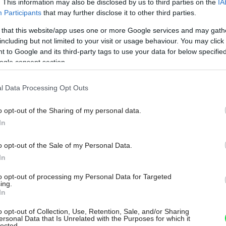
. This information may also be disclosed by us to third parties on the
IA
Participants
that may further disclose it to other third parties.
 that this website/app uses one or more Google services and may gath
including but not limited to your visit or usage behaviour. You may click 
 to Google and its third-party tags to use your data for below specifi
ogle consent section.
a rýchlemu rastu. Platí pravidlo, že čím
ustejšie a bohatšie rastie. Obľubuje
l Data Processing Opt Outs
šte. Jeho pôvodný areál zahŕňa Európu,
o opt-out of the Sharing of my personal data.
 do mája. Kvety sú jednopohlavné: samčie
In
 5 cm, samičie jahňady s trojlaločnatými
o opt-out of the Sale of my Personal Data.
rastoch.
In
to opt-out of processing my Personal Data for Targeted
ločnatom listeňovom obale (krídle). Rastie
ing.
In
žších polôh. Dobre znáša zrezávanie
né tvrdé drevo vhodné na výrobu rôznych
o opt-out of Collection, Use, Retention, Sale, and/or Sharing
ersonal Data that Is Unrelated with the Purposes for which it
lected.