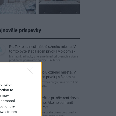
jnovšie príspevky
Re: Takto sa rieši málo úložného miesta. V
tomto byte stačil jeden prvok | Môjdom.sk
My napríklad labky utierame hneď pri dverách a doma
pred dvere používame tyčový ETA Terier…
Re: Takto sa rieši málo úložného miesta. V
tomto byte stačil jeden prvok | Môjdom.sk
Dizajn je to nádherný, tá brezová preglejka a čisté línie
sonal or
vyzerajú super. Ale vždy, keď…
ection to
ou may
Re: Toto je najväčší mýtus pri ošetrení dreva
 personal
a môže vás vyjsť draho. Ako ho ochrániť
out of the
pred hnitím a škodcami?
 downstream
clovek by cakal ze vysusene drahe drevo bolo predtym