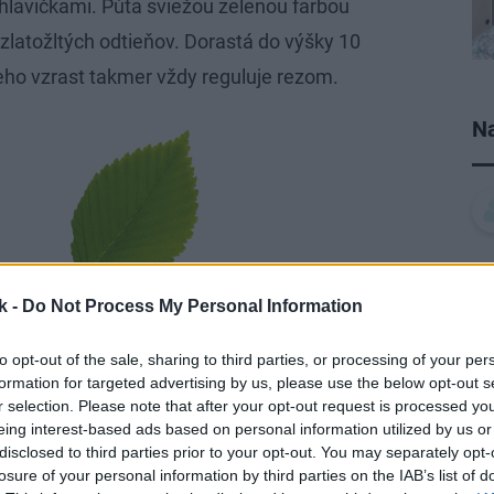
 hlavičkami. Púta sviežou zelenou farbou
o zlatožltých odtieňov. Dorastá do výšky 10
jeho vzrast takmer vždy reguluje rezom.
Na
k -
Do Not Process My Personal Information
to opt-out of the sale, sharing to third parties, or processing of your per
formation for targeted advertising by us, please use the below opt-out s
r selection. Please note that after your opt-out request is processed y
eing interest-based ads based on personal information utilized by us or
disclosed to third parties prior to your opt-out. You may separately opt-
losure of your personal information by third parties on the IAB’s list of