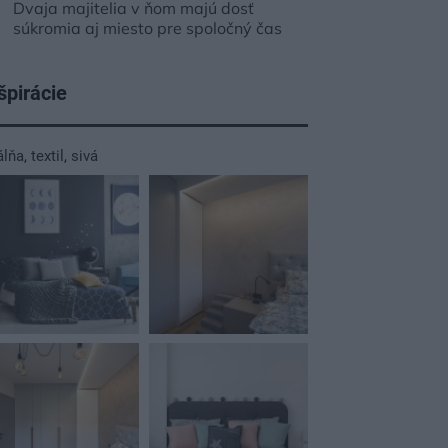
Dvaja majitelia v ňom majú dosť
súkromia aj miesto pre spoločný čas
špirácie
álňa
,
textil
,
sivá