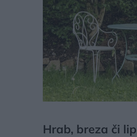
MÔJDOM
ZÁHRADA A EXTERIÉR
ZO ŽIVOTA R
Hrab, breza či li