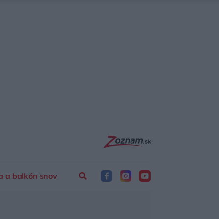
a a balkón snov