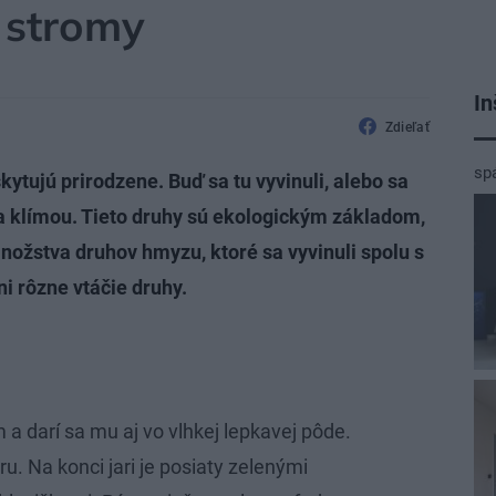
 stromy
In
Zdieľať
sp
kytujú prirodzene. Buď sa tu vyvinuli, alebo sa
sa klímou. Tieto druhy sú ekologickým základom,
množstva druhov hmyzu, ktoré sa vyvinuli spolu s
ni rôzne vtáčie druhy.
 a darí sa mu aj vo vlhkej lepkavej pôde.
ru. Na konci jari je posiaty zelenými