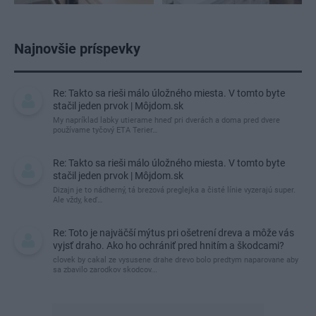
Najnovšie príspevky
Re: Takto sa rieši málo úložného miesta. V tomto byte
stačil jeden prvok | Môjdom.sk
My napríklad labky utierame hneď pri dverách a doma pred dvere
používame tyčový ETA Terier…
Re: Takto sa rieši málo úložného miesta. V tomto byte
stačil jeden prvok | Môjdom.sk
Dizajn je to nádherný, tá brezová preglejka a čisté línie vyzerajú super.
Ale vždy, keď…
Re: Toto je najväčší mýtus pri ošetrení dreva a môže vás
vyjsť draho. Ako ho ochrániť pred hnitím a škodcami?
clovek by cakal ze vysusene drahe drevo bolo predtym naparovane aby
sa zbavilo zarodkov skodcov...