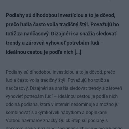
Podlahy sú dlhodobou investíciou a to je dôvod,
prečo ľudia často volia tradičný štýl. Považujú ho
totiž za nadčasový. Dizajnéri sa snažia sledovať
trendy a zároveň vyhovieť potrebám ľudí –
ideálnou cestou je podľa nich […]
Podlahy sú dlhodobou investíciou a to je dôvod, prečo
ľudia často volia tradičný štýl. Považujú ho totiž za
nadčasový. Dizajnéri sa snažia sledovať trendy a zároveň
vyhovieť potrebám ľudí – ideálnou cestou je podľa nich
odolná podlaha, ktorá v interiéri nedominuje a možno ju
kombinovať s akýmkoľvek nábytkom a doplnkami.
Voľbou návrhárov značky Quick-Step sú podlahy s
dekorom dreva, nazvané Designer’ s choice – biele wenge