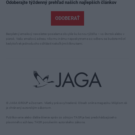
Odoberajte týždenný prehľad našich najlepších článkov
ODOBERAŤ
Bezplatný emailový newsletter posielame obvykle ku koncu týždňa – vo štvrtok alebo v
piatok. Vašu emailovú adresu nikomu inému neposkytneme a z odberu sa budete môcť
kedykoľvek jednoducho odhlásiť niekoľkými kliknutiami.
© JAGA GROUP a Zoznam. Všetky práva vyhradené. Obsah online magazínu Môjdom.sk
je chránený autorským zákonom.
Publikovanie alebo ďalšie šírenie správ zo zdrojov TASR je bez predchádzajúceho
písomného súhlasu TASR porušením autorského zákona.