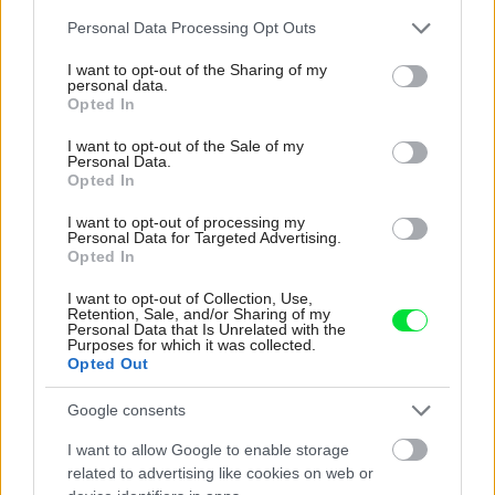
Please note that this website/app uses one or more Google
Personal Data Processing Opt Outs
services and may gather and store information including but
not limited to your visit or usage behaviour. You may click to
I want to opt-out of the Sharing of my
personal data.
grant or deny consent to Google and its third-party tags to
Opted In
use your data for below specified purposes in below Google
consent section.
I want to opt-out of the Sale of my
Novinka v ponuke vinylových podláh Gerflor
Personal Data.
Opted In
I want to opt-out of processing my
Personal Data for Targeted Advertising.
Diskusia
Opted In
I want to opt-out of Collection, Use,
Retention, Sale, and/or Sharing of my
Personal Data that Is Unrelated with the
Purposes for which it was collected.
Opted Out
Google consents
I want to allow Google to enable storage
related to advertising like cookies on web or