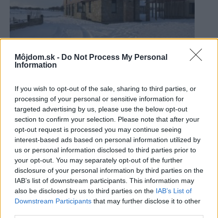
Môjdom.sk -
Do Not Process My Personal
Ručne očistili až 4 000 starých tehál z
Information
pôvodného muriva! Použili ich na podlahu vo
svojom novom dome
If you wish to opt-out of the sale, sharing to third parties, or
processing of your personal or sensitive information for
targeted advertising by us, please use the below opt-out
section to confirm your selection. Please note that after your
opt-out request is processed you may continue seeing
interest-based ads based on personal information utilized by
us or personal information disclosed to third parties prior to
your opt-out. You may separately opt-out of the further
disclosure of your personal information by third parties on the
IAB’s list of downstream participants. This information may
also be disclosed by us to third parties on the
IAB’s List of
Downstream Participants
that may further disclose it to other
third parties.