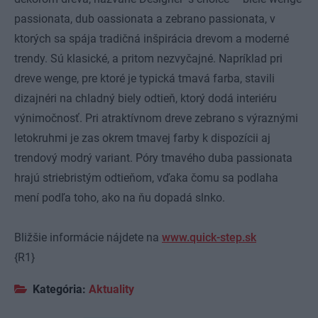
passionata, dub oassionata a zebrano passionata, v
ktorých sa spája tradičná inšpirácia drevom a moderné
trendy. Sú klasické, a pritom nezvyčajné. Napríklad pri
dreve wenge, pre ktoré je typická tmavá farba, stavili
dizajnéri na chladný biely odtieň, ktorý dodá interiéru
výnimočnosť. Pri atraktívnom dreve zebrano s výraznými
letokruhmi je zas okrem tmavej farby k dispozícii aj
trendový modrý variant. Póry tmavého duba passionata
hrajú striebristým odtieňom, vďaka čomu sa podlaha
mení podľa toho, ako na ňu dopadá slnko.
Bližšie informácie nájdete na
www.quick-step.sk
{R1}
Kategória:
Aktuality