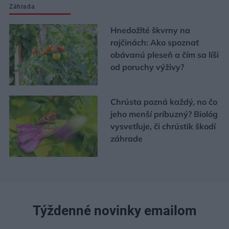
Záhrada
Hnedožlté škvrny na
rajčinách: Ako spoznať
obávanú pleseň a čím sa líši
od poruchy výživy?
Chrústa pozná každý, no čo
jeho menší príbuzný? Biológ
vysvetľuje, či chrústik škodí
záhrade
Týždenné novinky emailom