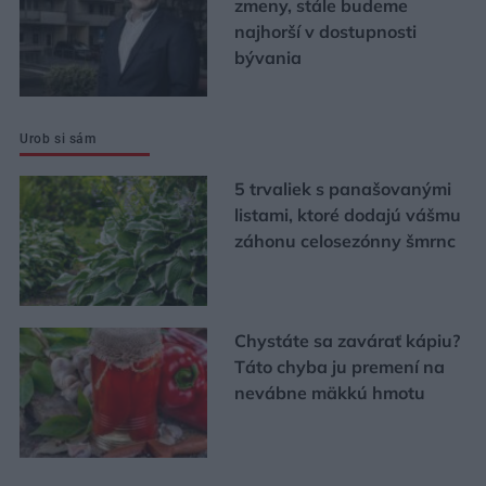
zmeny, stále budeme
najhorší v dostupnosti
bývania
Urob si sám
5 trvaliek s panašovanými
listami, ktoré dodajú vášmu
záhonu celosezónny šmrnc
Chystáte sa zavárať kápiu?
Táto chyba ju premení na
nevábne mäkkú hmotu