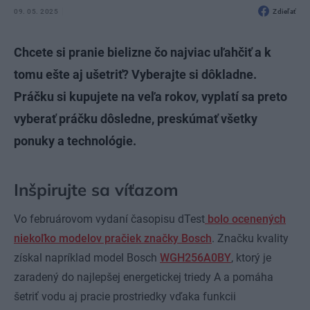
09. 05. 2025
Zdieľať
Chcete si pranie bielizne čo najviac uľahčiť a k
tomu ešte aj ušetriť? Vyberajte si dôkladne.
Práčku si kupujete na veľa rokov, vyplatí sa preto
vyberať práčku dôsledne, preskúmať všetky
ponuky a technológie.
Inšpirujte sa víťazom
Vo februárovom vydaní časopisu dTest
bolo ocenených
niekoľko modelov pračiek značky Bosch
. Značku kvality
získal napríklad model Bosch
WGH256A0BY
, ktorý je
zaradený do najlepšej energetickej triedy A a pomáha
šetriť vodu aj pracie prostriedky vďaka funkcii