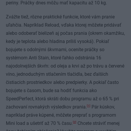
periny. Práčky dnes môžu mať kapacitu až 10 kg.
Zvážte tiež, rôzne praktické funkcie, ktoré vám pranie
uľahčia. Napríklad Reload, vďaka ktorej môžete pridávať
alebo odoberať bielizeň aj počas prania (okrem okamžiku,
kedy je teplota alebo hladina príliš vysoká). Pokiaľ
bojujete s odolnými škvrnami, oceníte práčky so
systémom Anti Stain, ktoré ľahko odstránia 16
najodolnejších škvŕn: od oleja a krvi až po trávu a červené
víno, jednoduchým stlačením tlačidla, bez ďalších
čistiacich prostriedkov alebo predpierky. A pokiaľ často
bojujete s časom, bude sa hodiť funkcia ako
SpeedPerfect, ktorá skráti dobu programu až o 65 % pri
[1]
zachovaní rovnakých výsledkov prania.
Pár kúskov,
napríklad práve kúpené, môžete preprať s programom
[2]
Mini load a ušetriť až 70 % času.
Chcete stráviť menej