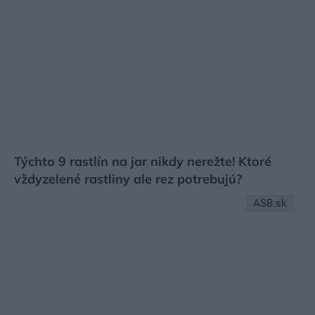
Bryndzové pirohy ako od babky: tradičný
recept, ktorý zasýti v zime
Urob si sám
Týchto 9 rastlín na jar nikdy nerežte! Ktoré