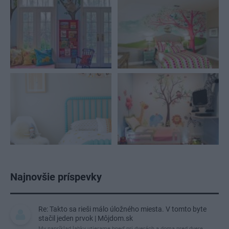
Pridajte túto surovinu do prania, obliečky budú
hladšie a pevnejšie. Starý trik z hotelov poznali už
naše babičky
Inšpirácie
detská izba
,
drevo
,
ružová