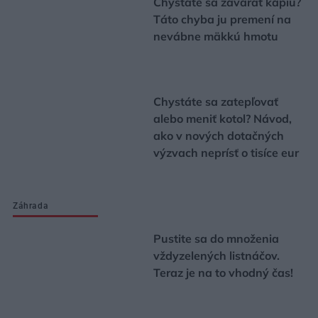
Strabag: Potichu sme prišli
a potichu odídeme
Urob si sám
Chystáte sa zavárať kápiu?
Táto chyba ju premení na
nevábne mäkkú hmotu
Chystáte sa zatepľovať
alebo meniť kotol? Návod,
ako v nových dotačných
výzvach neprísť o tisíce eur