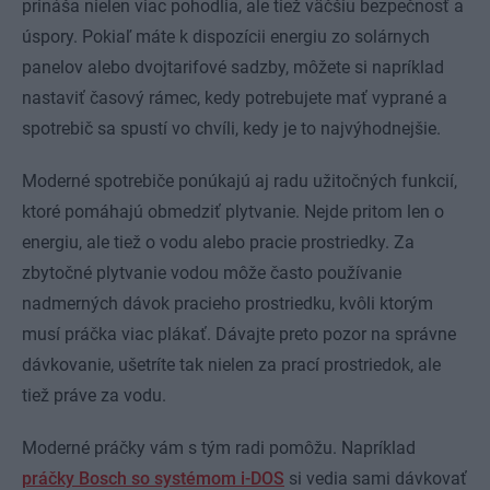
prináša nielen viac pohodlia, ale tiež väčšiu bezpečnosť a
úspory. Pokiaľ máte k dispozícii energiu zo solárnych
panelov alebo dvojtarifové sadzby, môžete si napríklad
nastaviť časový rámec, kedy potrebujete mať vyprané a
spotrebič sa spustí vo chvíli, kedy je to najvýhodnejšie.
Moderné spotrebiče ponúkajú aj radu užitočných funkcií,
ktoré pomáhajú obmedziť plytvanie. Nejde pritom len o
energiu, ale tiež o vodu alebo pracie prostriedky. Za
zbytočné plytvanie vodou môže často používanie
nadmerných dávok pracieho prostriedku, kvôli ktorým
musí práčka viac plákať. Dávajte preto pozor na správne
dávkovanie, ušetríte tak nielen za prací prostriedok, ale
tiež práve za vodu.
Moderné práčky vám s tým radi pomôžu. Napríklad
práčky Bosch so systémom i-DOS
si vedia sami dávkovať