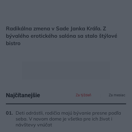
vždyzelené rastliny ale rez potrebujú?
ASB.sk
Radikálna zmena v Sade Janka Kráľa. Z
bývalého erotického salóna sa stalo štýlové
bistro