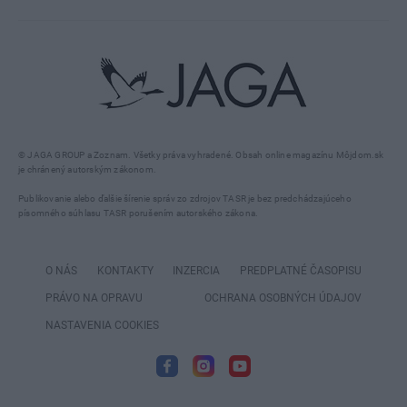
Odoberajte týždenný prehľad našich najlepších článkov
ODOBERAŤ
Bezplatný emailový newsletter posielame obvykle ku koncu týždňa – vo štvrtok alebo v
piatok. Vašu emailovú adresu nikomu inému neposkytneme a z odberu sa budete môcť
kedykoľvek jednoducho odhlásiť niekoľkými kliknutiami.
© JAGA GROUP a Zoznam. Všetky práva vyhradené. Obsah online magazínu Môjdom.sk
je chránený autorským zákonom.
Publikovanie alebo ďalšie šírenie správ zo zdrojov TASR je bez predchádzajúceho
písomného súhlasu TASR porušením autorského zákona.