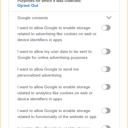
Purposes for which it was collected.
SuperDrum Series 9 – revolúcia v starostlivosti
Opted Out
o bielizeň. Haier predstavuje najväčšiu slim
Google consents
práčku so sušičkou na trhu
I want to allow Google to enable storage
related to advertising like cookies on web or
device identifiers in apps.
I want to allow my user data to be sent to
Google for online advertising purposes.
I want to allow Google to send me
personalized advertising.
I want to allow Google to enable storage
Ticho nadovšetko. Nové najtichšie prémiové
related to analytics like cookies on web or
práčky a sušičky Whirlpool Supreme Silence
device identifiers in apps.
I want to allow Google to enable storage
related to functionality of the website or app.