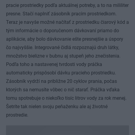
pracie prostriedky podľa aktuálnej potreby, a to na mililiter
presne. Stačí naplniť zásobník pracím prostriedkom.
Teraz je navyše možné načítať z prostriedku čiarový kód a
tým informácie o doporučenom dávkovaní priamo do
aplikácie, aby bolo dávkovanie ešte presnejšie a úspory
čo najvyššie. Integrované čidlá rozpoznajú druh látky,
množstvo bielizne v bubnu aj stupeň jeho znečistenia.
Podľa toho a nastavenej tvrdosti vody práčka
automaticky prispôsobí dávku pracieho prostriedku.
Zásobník vydrží na približne 20 cyklov prania, počas
ktorých sa nemusíte vôbec o nič starať. Práčka vďaka
tomu spotrebuje o niekoľko tisíc litrov vody za rok menej.
Šetríte tak nielen svoju peňaženku ale aj životné
prostredie.