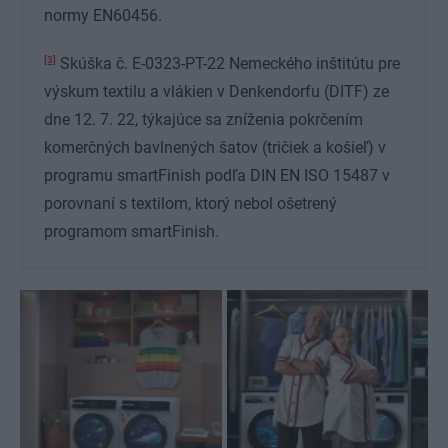
normy EN60456.
[3]
Skúška č. E-0323-PT-22 Nemeckého inštitútu pre
výskum textilu a vlákien v Denkendorfu (DITF) ze
dne 12. 7. 22, týkajúce sa zníženia pokrčením
komerčných bavlnených šatov (tričiek a košieľ) v
programu smartFinish podľa DIN EN ISO 15487 v
porovnaní s textilom, ktorý nebol ošetrený
programom smartFinish.