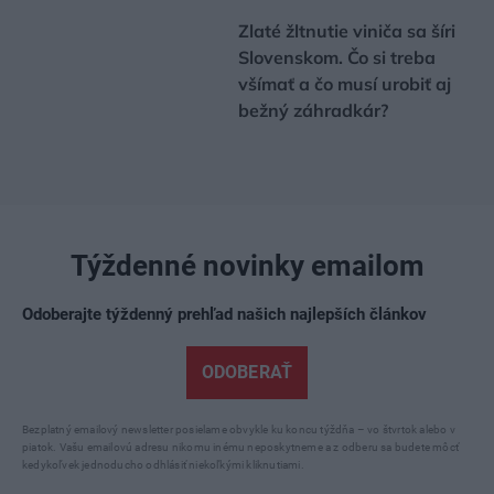
Záhrada
Pustite sa do množenia
vždyzelených listnáčov.
Teraz je na to vhodný čas!
Zlaté žltnutie viniča sa šíri
Slovenskom. Čo si treba
všímať a čo musí urobiť aj
bežný záhradkár?
Týždenné novinky emailom