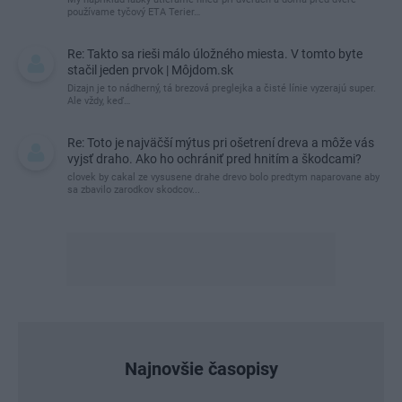
Najnovšie príspevky
Re: Takto sa rieši málo úložného miesta. V tomto byte
stačil jeden prvok | Môjdom.sk
My napríklad labky utierame hneď pri dverách a doma pred dvere
používame tyčový ETA Terier…
Re: Takto sa rieši málo úložného miesta. V tomto byte
stačil jeden prvok | Môjdom.sk
Dizajn je to nádherný, tá brezová preglejka a čisté línie vyzerajú super.
Ale vždy, keď…
Re: Toto je najväčší mýtus pri ošetrení dreva a môže vás
vyjsť draho. Ako ho ochrániť pred hnitím a škodcami?
clovek by cakal ze vysusene drahe drevo bolo predtym naparovane aby
sa zbavilo zarodkov skodcov...