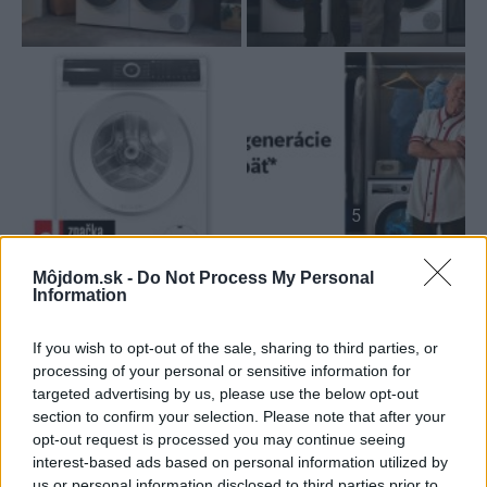
5
Môjdom.sk -
Do Not Process My Personal
Information
Zdroj: PR článok BSH domáci spotřebiče s.r.o.
If you wish to opt-out of the sale, sharing to third parties, or
Kategória:
Domáce spotrebiče
processing of your personal or sensitive information for
targeted advertising by us, please use the below opt-out
Tagy:
section to confirm your selection. Please note that after your
inteligentné spotrebiče
práčky
opt-out request is processed you may continue seeing
interest-based ads based on personal information utilized by
sušenie a pranie
us or personal information disclosed to third parties prior to