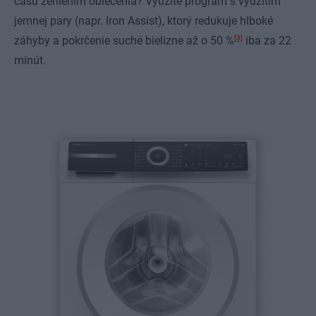
času žehlením oblečenia? Využite program s využitím
jemnej pary (napr. Iron Assist), ktorý redukuje hlboké
[3]
záhyby a pokrčenie suché bielizne až o 50 %
iba za 22
minút.