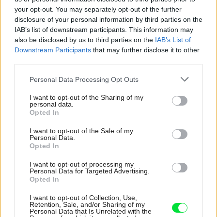
your opt-out. You may separately opt-out of the further
disclosure of your personal information by third parties on the
Zdieľať článok
IAB’s list of downstream participants. This information may
also be disclosed by us to third parties on the
IAB’s List of
Downstream Participants
that may further disclose it to other
third parties.
Pozrite si viac
Please note that this website/app uses one or more Google
Personal Data Processing Opt Outs
services and may gather and store information including but
not limited to your visit or usage behaviour. You may click to
I want to opt-out of the Sharing of my
personal data.
grant or deny consent to Google and its third-party tags to
Opted In
use your data for below specified purposes in below Google
consent section.
I want to opt-out of the Sale of my
Personal Data.
Opted In
I want to opt-out of processing my
Personal Data for Targeted Advertising.
Opted In
I want to opt-out of Collection, Use,
Retention, Sale, and/or Sharing of my
Personal Data that Is Unrelated with the