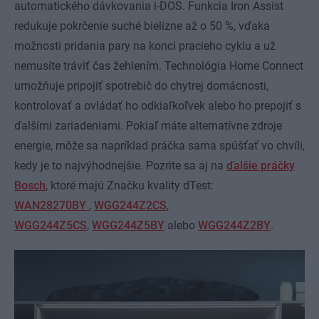
automatického dávkovania i-DOS. Funkcia Iron Assist
redukuje pokrčenie suché bielizne až o 50 %, vďaka
možnosti pridania pary na konci pracieho cyklu a už
nemusíte tráviť čas žehlením. Technológia Home Connect
umožňuje pripojiť spotrebič do chytrej domácnosti,
kontrolovať a ovládať ho odkiaľkoľvek alebo ho prepojiť s
ďalšími zariadeniami. Pokiaľ máte alternatívne zdroje
energie, môže sa napríklad práčka sama spúšťať vo chvíli,
kedy je to najvýhodnejšie. Pozrite sa aj na
ďalšie práčky
Bosch
, ktoré majú Značku kvality dTest:
WAN28270BY
,
WGG244Z2CS
,
WGG244Z5CS
,
WGG244Z5BY
alebo
WGG244Z2BY
.