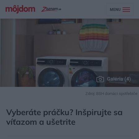
MENU
Galéria (4)
Zdroj: BSH domáci spotřebiče
MÔJDOM
BÝVANIE
DOMÁCE SPOTREBIČE
Vyberáte práčku? Inšpirujte sa
víťazom a ušetrite