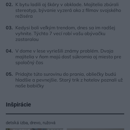
Najčítanejšie
Za týždeň
Za mesiac
Deti odrástli, rodičia majú bývanie presne podľa
seba. V novom dome je všetko pre ich život i
návštevy vnúčat
K bytu ladili aj škáry v obklade. Majitelia zbúrali
stereotyp, bývanie vyzerá ako z filmov svojského
režiséra
Kedysi boli veľkým trendom, dnes sa im radšej
vyhnite. Týchto 7 vecí robí vašu obývačku
zastaralou
V dome v lese vyriešili známy problém. Dvaja
majitelia v ňom majú dosť súkromia aj miesto pre
spoločný čas