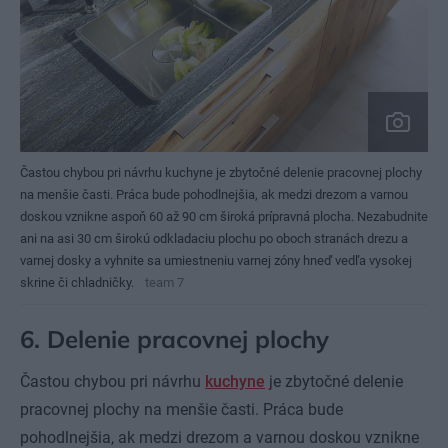
Častou chybou pri návrhu kuchyne je zbytočné delenie pracovnej plochy
na menšie časti. Práca bude pohodlnejšia, ak medzi drezom a varnou
doskou vznikne aspoň 60 až 90 cm široká prípravná plocha. Nezabudnite
ani na asi 30 cm širokú odkladaciu plochu po oboch stranách drezu a
varnej dosky a vyhnite sa umiestneniu varnej zóny hneď vedľa vysokej
skrine či chladničky.
team 7
6. Delenie pracovnej plochy
Častou chybou pri návrhu
kuchyne
je zbytočné delenie
pracovnej plochy na menšie časti. Práca bude
pohodlnejšia, ak medzi drezom a varnou doskou vznikne