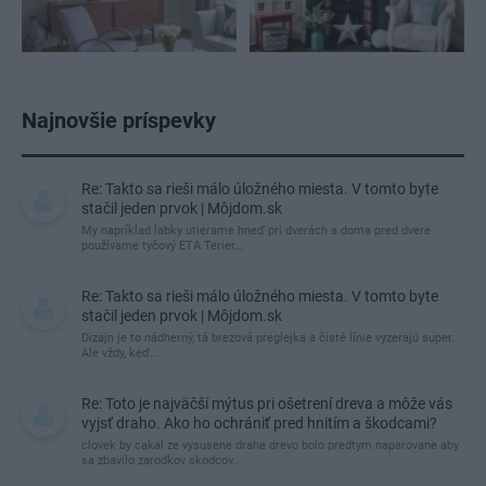
Najnovšie príspevky
Re: Takto sa rieši málo úložného miesta. V tomto byte
stačil jeden prvok | Môjdom.sk
My napríklad labky utierame hneď pri dverách a doma pred dvere
používame tyčový ETA Terier…
Re: Takto sa rieši málo úložného miesta. V tomto byte
stačil jeden prvok | Môjdom.sk
Dizajn je to nádherný, tá brezová preglejka a čisté línie vyzerajú super.
Ale vždy, keď…
Re: Toto je najväčší mýtus pri ošetrení dreva a môže vás
vyjsť draho. Ako ho ochrániť pred hnitím a škodcami?
clovek by cakal ze vysusene drahe drevo bolo predtym naparovane aby
sa zbavilo zarodkov skodcov...