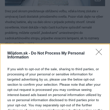
Drez pod oknom predstavuje obľúbenú voľbu, vďaka ktorej získate v
umývacej časti dostatok prirodzeného svetla. Pozor však dajte na výber
vhodnej batérie, aby sa dalo okno v prípade potreby otvoriť. Umelé
osvetlenie, ktoré dokáže v tejto časti kuchyne spôsobiť nemalé
problémy, môžete vyriešiť „bodovkami“ umiestnenými do
sadrokartónového stropu, prípadne visiacimi lampami, ak to rozmery
okna umožnia.
IKEA
Môjdom.sk -
Do Not Process My Personal
8. Pozor na drez pod oknom
Information
Drez
pod oknom predstavuje obľúbenú voľbu, vďaka
If you wish to opt-out of the sale, sharing to third parties, or
processing of your personal or sensitive information for
ktorej získate v umývacej časti dostatok prirodzeného
targeted advertising by us, please use the below opt-out
svetla. Pozor však dajte na výber vhodnej batérie, aby sa
section to confirm your selection. Please note that after your
dalo okno v prípade potreby otvoriť. Umelé osvetlenie,
opt-out request is processed you may continue seeing
interest-based ads based on personal information utilized by
ktoré dokáže v tejto časti kuchyne spôsobiť nemalé
us or personal information disclosed to third parties prior to
problémy, môžete vyriešiť „bodovkami“ umiestnenými do
your opt-out. You may separately opt-out of the further
sadrokartónového stropu, prípadne visiacimi lampami, ak