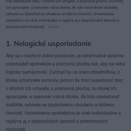
mal nasledovať drez, v ktorom ich umyjete, a prípravná plocha, na ktorej
ich spracujete, a nakoniec varná doska. Ak túto následnosť dodržíte,
vyhnete sa zbytočnému chodeniu a kríženiu činností. Umiestnenie
spotrebičov je však individuálne a vyplýva aj z dispozičných daností a
priestorových možností.
Leicht
1. Nelogické usporiadanie
Aby sa v kuchyni dobre pracovalo, je nevyhnutné správne
usporiadať spotrebiče a pracovnú plochu tak, aby na seba
logicky nadväzovali. Začínať by sa malo chladničkou, z
ktorej vytiahnete suroviny, potom by mal nasledovať drez,
v ktorom ich umyjete, a prípravná plocha, na ktorej ich
spracujete, a nakoniec varná doska. Ak túto následnosť
dodržíte, vyhnete sa zbytočnému chodeniu a kríženiu
činností. Umiestnenie spotrebičov je však individuálne a
vyplýva aj z dispozičných daností a priestorových
možností.