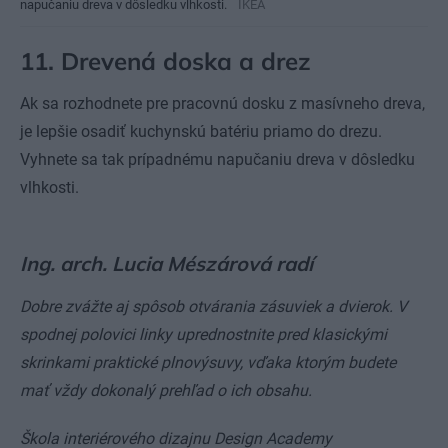
napučaniu dreva v dôsledku vlhkosti.
IKEA
11. Drevená doska a drez
Ak sa rozhodnete pre pracovnú dosku z masívneho dreva,
je lepšie osadiť kuchynskú batériu priamo do drezu.
Vyhnete sa tak prípadnému napučaniu dreva v dôsledku
vlhkosti.
Ing. arch. Lucia Mészárová radí
Dobre zvážte aj spôsob otvárania zásuviek a dvierok. V
spodnej polovici linky uprednostnite pred klasickými
skrinkami praktické plnovýsuvy, vďaka ktorým budete
mať vždy dokonalý prehľad o ich obsahu.
Škola interiérového dizajnu Design Academy