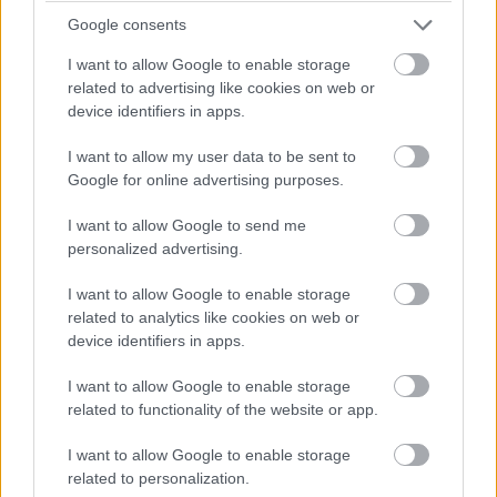
Google consents
9. Kuchynský ostrov v malom
I want to allow Google to enable storage
priestore
related to advertising like cookies on web or
device identifiers in apps.
Obľúbeným trendom súčasnosti je kuchynský ostrov,
prípadne polostrov, ktorý je logickou odpoveďou na
I want to allow my user data to be sent to
Google for online advertising purposes.
otvorené dispozície. Ak je denná časť dostatočne veľká,
predstavuje ostrov ideálny prvok ako oddeliť kuchynskú
I want to allow Google to send me
zónu od jedálenskej – je praktický a pôsobí efektne.
personalized advertising.
Častou chybou však je, že sa človek za každú cenu snaží
I want to allow Google to enable storage
umiestniť ostrov aj do menšieho priestoru, vďaka čomu
related to analytics like cookies on web or
prichádza o cenné centimetre. Mnohí investori často
device identifiers in apps.
investujú mnoho úsilia aj financií do oddelenia
kuchyne
I want to allow Google to enable storage
posuvnými priečkami, v praxi však nakoniec túto
related to functionality of the website or app.
možnosť prakticky nevyužívajú.
I want to allow Google to enable storage
related to personalization.