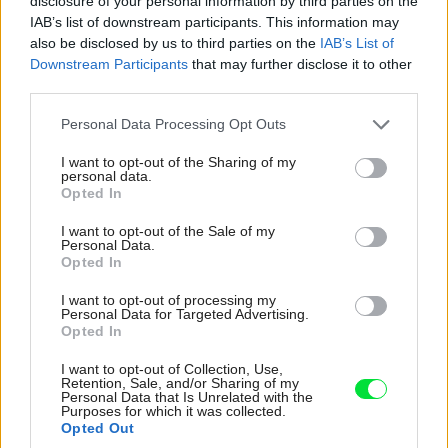
disclosure of your personal information by third parties on the
IAB’s list of downstream participants. This information may
to rozmery okna umožnia.
also be disclosed by us to third parties on the
IAB’s List of
Downstream Participants
that may further disclose it to other
third parties.
Please note that this website/app uses one or more Google
Personal Data Processing Opt Outs
services and may gather and store information including but
not limited to your visit or usage behaviour. You may click to
I want to opt-out of the Sharing of my
personal data.
grant or deny consent to Google and its third-party tags to
Opted In
use your data for below specified purposes in below Google
consent section.
I want to opt-out of the Sale of my
Personal Data.
Opted In
I want to opt-out of processing my
Personal Data for Targeted Advertising.
Opted In
I want to opt-out of Collection, Use,
Retention, Sale, and/or Sharing of my
Ak sa rozhodnete pre pracovnú dosku z masívneho dreva, je lepšie
Personal Data that Is Unrelated with the
osadiť kuchynskú batériu priamo do drezu. Vyhnete sa tak prípadnému
Purposes for which it was collected.
Opted Out
napučaniu dreva v dôsledku vlhkosti.
IKEA