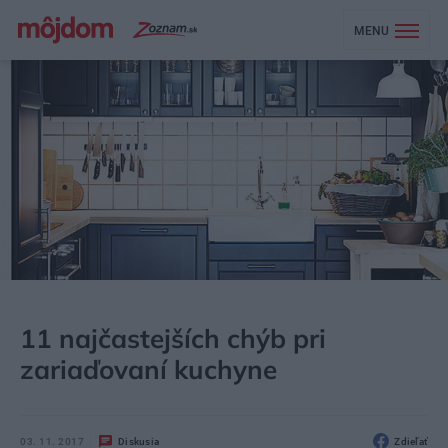
MENU
MÔJDOM
BÝVANIE
KUCHYŇA, JEDÁLEŇ
11 najčastejších chýb pri
zariaďovaní kuchyne
03. 11. 2017
Diskusia
Zdieľať