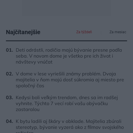
Najčítanejšie
Za týždeň
Za mesiac
Deti odrástli, rodičia majú bývanie presne podľa
seba. V novom dome je všetko pre ich život i
návštevy vnúčat
V dome v lese vyriešili známy problém. Dvaja
majitelia v ňom majú dosť súkromia aj miesto pre
spoločný čas
Kedysi boli veľkým trendom, dnes sa im radšej
vyhnite. Týchto 7 vecí robí vašu obývačku
zastaralou
K bytu ladili aj škáry v obklade. Majitelia zbúrali
stereotyp, bývanie vyzerá ako z filmov svojského
režiséra