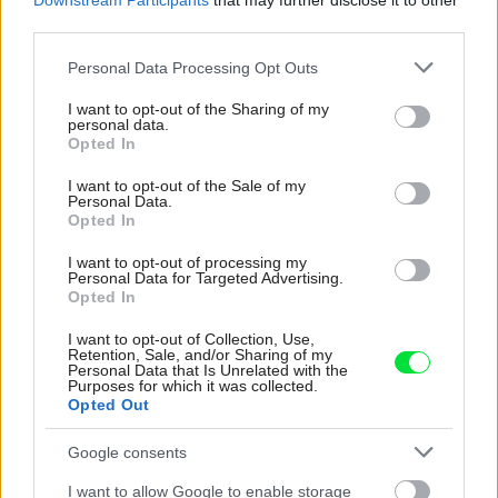
Downstream Participants
that may further disclose it to other
z bývania
third parties.
Please note that this website/app uses one or more Google
Personal Data Processing Opt Outs
services and may gather and store information including but
not limited to your visit or usage behaviour. You may click to
I want to opt-out of the Sharing of my
personal data.
grant or deny consent to Google and its third-party tags to
Opted In
use your data for below specified purposes in below Google
consent section.
I want to opt-out of the Sale of my
Personal Data.
Opted In
I want to opt-out of processing my
Personal Data for Targeted Advertising.
Opted In
I want to opt-out of Collection, Use,
Retention, Sale, and/or Sharing of my
Personal Data that Is Unrelated with the
Purposes for which it was collected.
Šíri sa z odpadkového koša silný zápach?
Opted Out
Tieto kroky vám pomôžu zbaviť sa ho
Google consents
I want to allow Google to enable storage