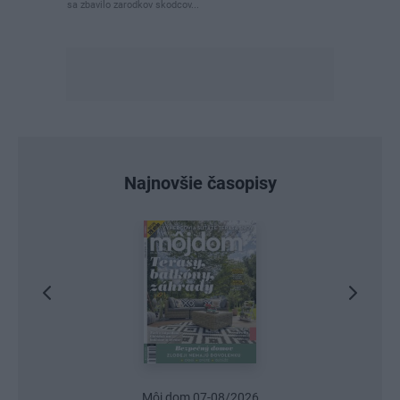
sa zbavilo zarodkov skodcov...
Najnovšie časopisy
Urob si sám 6/2026