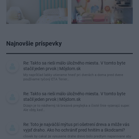
Najnovšie príspevky
Re: Takto sa rieši málo úložného miesta. V tomto byte
stačil jeden prvok | Môjdom.sk
My napríklad labky utierame hneď pri dverách a doma pred dvere
používame tyčový ETA Terier…
Re: Takto sa rieši málo úložného miesta. V tomto byte
stačil jeden prvok | Môjdom.sk
Dizajn je to nádherný, tá brezová preglejka a čisté línie vyzerajú super.
Ale vždy, keď…
Re: Toto je najväčší mýtus pri ošetrení dreva a môže vás
vyjsť draho. Ako ho ochrániť pred hnitím a škodcami?
clovek by cakal ze vysusene drahe drevo bolo predtym naparovane aby