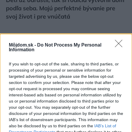
podľa seba. Majú perfektné bývanie pre
svoj život i pre vnúčatá
Môjdom.sk -
Do Not Process My Personal
Information
If you wish to opt-out of the sale, sharing to third parties, or
processing of your personal or sensitive information for
targeted advertising by us, please use the below opt-out
section to confirm your selection. Please note that after your
opt-out request is processed you may continue seeing
interest-based ads based on personal information utilized by
us or personal information disclosed to third parties prior to
your opt-out. You may separately opt-out of the further
disclosure of your personal information by third parties on the
IAB’s list of downstream participants. This information may
Materiály rozhodujú viac, než si myslíte:
also be disclosed by us to third parties on the
IAB’s List of
Takto dokážu ovplyvniť atmosféru aj dojem