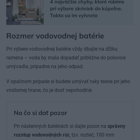
4 najväčšie chyby, ktoré robíme
pri výbere skriniek do kúpeľne.
Takto sa im vyhnete
Rozmer vodovodnej batérie
Pri výbere vodovodnej batérie vždy dbajte na dĺžku
ramena – voda by mala dopadať približne do polovice
umývadla, prípadne na jeho odpad.
V opačnom prípade si budete umývať ruky tesne pri jeho
vnútornej hrane, čo je dosť nepohodlné.
Na čo si dať pozor
Pri nástenných batériách si dajte pozor na
správny
rozstup
vodovodných rúr,
tzv. rozteč, 100 mm