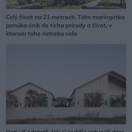
Celý život na 21 metroch. Táto maringotka
ponúka únik do ticha prírody a život, v
ktorom toho netreba veľa
Deti už odrástli, tak si rodičia vytvorili dom