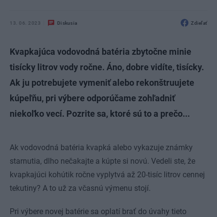
13. 06. 2023
Diskusia
Zdieľať
Kvapkajúca vodovodná batéria zbytočne minie
tisícky litrov vody ročne. Áno, dobre vidíte, tisícky.
Ak ju potrebujete vymeniť alebo rekonštruujete
kúpeľňu, pri výbere odporúčame zohľadniť
niekoľko vecí. Pozrite sa, ktoré sú to a prečo...
Ak vodovodná batéria kvapká alebo vykazuje známky
starnutia, dlho nečakajte a kúpte si novú. Vedeli ste, že
kvapkajúci kohútik ročne vyplytvá až 20-tisíc litrov cennej
tekutiny? A to už za včasnú výmenu stojí.
Pri výbere novej batérie sa oplatí brať do úvahy tieto