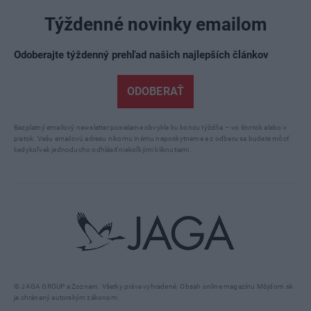
Týždenné novinky emailom
Odoberajte týždenný prehľad našich najlepších článkov
ODOBERAŤ
Bezplatný emailový newsletter posielame obvykle ku koncu týždňa – vo štvrtok alebo v
piatok. Vašu emailovú adresu nikomu inému neposkytneme a z odberu sa budete môcť
kedykoľvek jednoducho odhlásiť niekoľkými kliknutiami.
© JAGA GROUP a Zoznam. Všetky práva vyhradené. Obsah online magazínu Môjdom.sk
je chránený autorským zákonom.