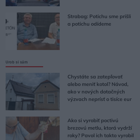
Strabag: Potichu sme prišli
a potichu odídeme
Urob si sám
Chystáte sa zatepľovať
alebo meniť kotol? Návod,
ako v nových dotačných
výzvach neprísť o tisíce eur
Ako si vyrobiť poctivú
brezovú metlu, ktorá vydrží
roky? Pavol ich takto vyrobil