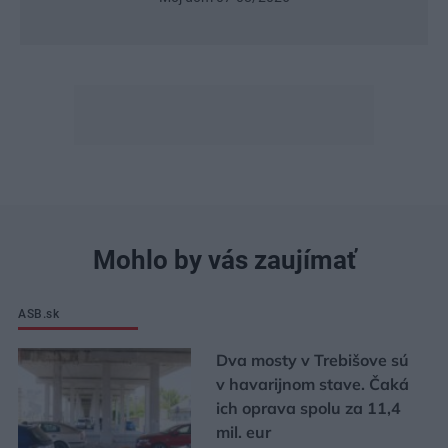
Mohlo by vás zaujímať
ASB.sk
Dva mosty v Trebišove sú
v havarijnom stave. Čaká
ich oprava spolu za 11,4
mil. eur