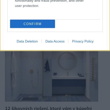
functionality and fraud prevention, and other
user protection.
CONFIRM
Toto sú najčastejšie chyby pri praní bielizne.
Data Deletion
Data Access
Privacy Policy
Robíte ich aj vy?
12 šikovných riešení, ktoré vám v kúpeľni