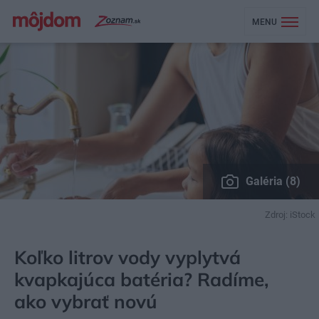
MENU
Galéria (8)
Zdroj: iStock
MÔJDOM
BÝVANIE
KÚPEĽŇA, WC
Koľko litrov vody vyplytvá
kvapkajúca batéria? Radíme,
ako vybrať novú