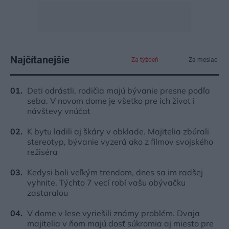
Najčítanejšie
Za týždeň
Za mesiac
Deti odrástli, rodičia majú bývanie presne podľa
seba. V novom dome je všetko pre ich život i
návštevy vnúčat
K bytu ladili aj škáry v obklade. Majitelia zbúrali
stereotyp, bývanie vyzerá ako z filmov svojského
režiséra
Kedysi boli veľkým trendom, dnes sa im radšej
vyhnite. Týchto 7 vecí robí vašu obývačku
zastaralou
V dome v lese vyriešili známy problém. Dvaja
majitelia v ňom majú dosť súkromia aj miesto pre