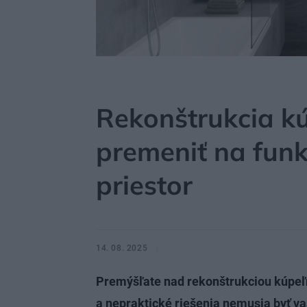
MÔJDOM
BÝVANIE
KÚPEĽŇA, WC
Rekonštrukcia kú
premeniť na fun
priestor
14. 08. 2025
Premýšľate nad rekonštrukciou kúpeľn
a nepraktické riešenia nemusia byť