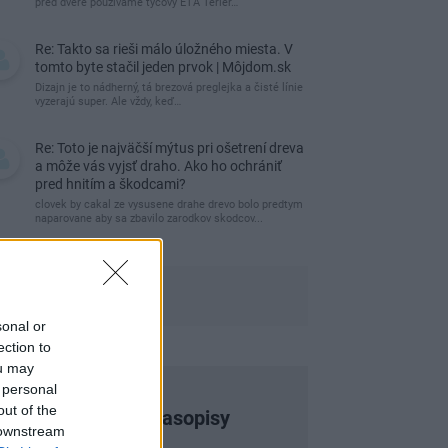
pred dvere používame tyčový ETA Terier…
Re: Takto sa rieši málo úložného miesta. V
tomto byte stačil jeden prvok | Môjdom.sk
Dizajn je to nádherný, tá brezová preglejka a čisté línie
vyzerajú super. Ale vždy, keď…
Re: Toto je najväčší mýtus pri ošetrení dreva
a môže vás vyjsť draho. Ako ho ochrániť
pred hnitím a škodcami?
clovek by cakal ze vysusene drahe drevo bolo predtym
naparovane aby sa zbavilo zarodkov skodcov...
sonal or
ection to
ou may
 personal
out of the
Najnovšie časopisy
 downstream