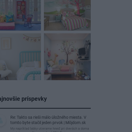
jnovšie príspevky
Re: Takto sa rieši málo úložného miesta. V
tomto byte stačil jeden prvok | Môjdom.sk
My napríklad labky utierame hneď pri dverách a doma