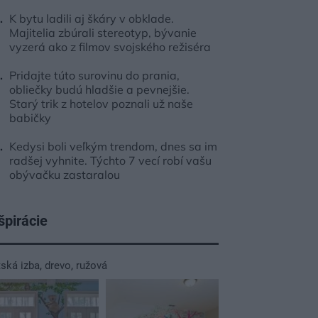
K bytu ladili aj škáry v obklade.
Majitelia zbúrali stereotyp, bývanie
vyzerá ako z filmov svojského režiséra
Pridajte túto surovinu do prania,
obliečky budú hladšie a pevnejšie.
Starý trik z hotelov poznali už naše
babičky
Kedysi boli veľkým trendom, dnes sa im
radšej vyhnite. Týchto 7 vecí robí vašu
obývačku zastaralou
špirácie
tská izba
,
drevo
,
ružová