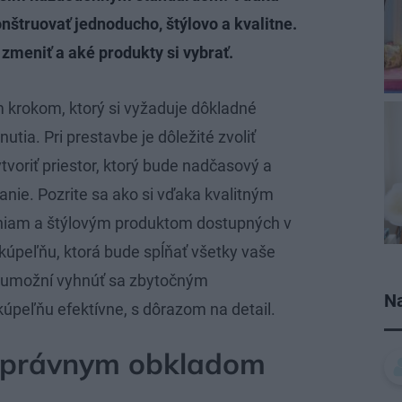
truovať jednoducho, štýlovo a kvalitne.
 zmeniť a aké produkty si vybrať.
 krokom, ktorý si vyžaduje dôkladné
tia. Pri prestavbe je dôležité zvoliť
tvoriť priestor, ktorý bude nadčasový a
nie. Pozrite sa ako si vďaka kvalitným
eniam a štýlovým produktom dostupných v
peľňu, ktorá bude spĺňať všetky vaše
 umožní vyhnúť sa zbytočným
Na
úpeľňu efektívne, s dôrazom na detail.
 správnym obkladom