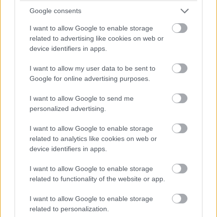
kvalitným materiálom a technológii zahraničnej i domácej
Google consents
produkcie zákazníci si môžu vybrať zo širokej ponuky
I want to allow Google to enable storage
zostáv s vysokou úžitkovou a estetickou hodnotou.
related to advertising like cookies on web or
device identifiers in apps.
Stojanové vešiaky
I want to allow my user data to be sent to
Skôr ako uložíme odevy a topánky do šatníka, mali by
Google for online advertising purposes.
sme ich prevetrať. Najjednoduchšie a najlepšie je šaty
I want to allow Google to send me
zavesiť na stojanový vešiak a topánky uložiť na poličky.
personalized advertising.
Okrem toho, že odev prevetráme a rýchlo vytvoríme
I want to allow Google to enable storage
poriadok, máme k veciam aj jednoduchý prístup. Vešiaky
related to analytics like cookies on web or
môžu mať nielen rozmanité tvary, ale sú aj z rozličných
device identifiers in apps.
materiálov (najčastejšie z ocele alebo plastu). Napríklad
I want to allow Google to enable storage
stojanový vešiak s vešiačikmi v rôznych výškach nielenže
related to functionality of the website or app.
šetrí priestor, ale môžu naň ľahko dočiahnuť aj deti.
I want to allow Google to enable storage
Zaujímavým riešením je aj stojanový vešiak s niekoľkými
related to personalization.
výškami na vešanie vecí v tvare postavy muža či ženy,