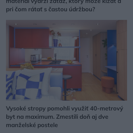
materiál vydrží záťaž, ktorý môže kĺzať a
pri čom rátať s častou údržbou?
Vysoké stropy pomohli využiť 40-metrový
byt na maximum. Zmestili doň aj dve
manželské postele