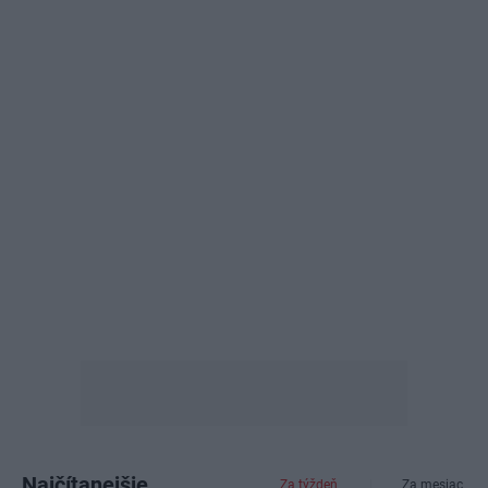
Najčítanejšie
Za týždeň
Za mesiac