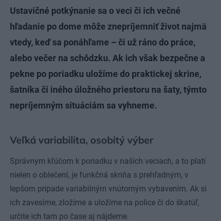
Ustavičné potkýnanie sa o veci či ich večné
hľadanie po dome môže znepríjemniť život najmä
vtedy, keď sa ponáhľame – či už ráno do práce,
alebo večer na schôdzku. Ak ich však bezpečne a
pekne po poriadku uložíme do praktickej skrine,
šatníka či iného úložného priestoru na šaty, týmto
nepríjemným situáciám sa vyhneme.
Veľká variabilita, osobitý výber
Správnym kľúčom k poriadku v našich veciach, a to platí
nielen o oblečení, je funkčná skriňa s prehľadným, v
lepšom prípade variabilným vnútorným vybavením. Ak si
ich zavesíme, zložíme a uložíme na police či do škatúľ,
určite ich tam po čase aj nájdeme.