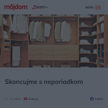
MENU
MÔJDOM
BÝVANIE
NÁBYTOK
Skoncujme s neporiadkom
11. 10. 2005
Diskusia
Zdieľať