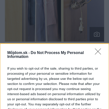
31882
Môjdom.sk -
Do Not Process My Personal
Information
Vnútorné vybavenie vstavaných šatníkov sa začína pri
najjednoduchších tyčiach s vešiakmi na šaty a pri
If you wish to opt-out of the sale, sharing to third parties, or
processing of your personal or sensitive information for
poličkách, pokračuje špeciálnymi zásuvkovými a
targeted advertising by us, please use the below opt-out
policovými prvkami, sťahovacími systémami, škatuľami,
section to confirm your selection. Please note that after your
košmi, topánkovníkmi rozličných veľkostí a končí roštami
opt-out request is processed you may continue seeing
interest-based ads based on personal information utilized by
na zavesenie nohavíc, kravát a opaskov. Šatníkové
us or personal information disclosed to third parties prior to
zostavy sa podľa individuálnych potrieb a predstáv
your opt-out. You may separately opt-out of the further
vyhotovujú z hliníkových alebo oceľových profilov.