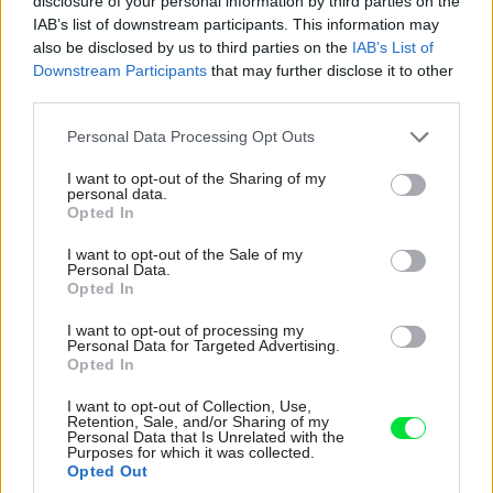
disclosure of your personal information by third parties on the
IAB’s list of downstream participants. This information may
Koľajnice bývajú umiestnené buď v dolnom, alebo
also be disclosed by us to third parties on the
IAB’s List of
hornom sokli. Ložiskový systém zvyšuje komfort
Downstream Participants
that may further disclose it to other
používania a vyznačuje sa bezhlučnosťou a ľahkosťou
third parties.
pohybu aj vďaka horným vodiacim mechanizmom.
Please note that this website/app uses one or more Google
Personal Data Processing Opt Outs
Vstavané šatníky môžu mať aj zadnú stenu a zásuvkové
services and may gather and store information including but
not limited to your visit or usage behaviour. You may click to
I want to opt-out of the Sharing of my
modely uložené do korpusu. Na vytvorenie zadnej steny
personal data.
grant or deny consent to Google and its third-party tags to
sú vhodné veľkoplošné dosky s odolnou povrchovou
Opted In
use your data for below specified purposes in below Google
úpravou – laminátovou, lakovanou kvalitným lakom a
consent section.
I want to opt-out of the Sale of my
Personal Data.
pod., môžeme ju aj vytapetovať papierovou alebo
Opted In
textilnou tapetou, prípadne namaľovať umývateľnou
I want to opt-out of processing my
farbou.
Personal Data for Targeted Advertising.
Opted In
Výhodou vstavaných skríň je aj to, že pri ich výbere
I want to opt-out of Collection, Use,
nerozhodujeme len o ich vonkajšom vzhľade, ale aj o
Retention, Sale, and/or Sharing of my
Personal Data that Is Unrelated with the
vnútornom usporiadaní, ktoré tak môžeme prispôsobiť
Purposes for which it was collected.
Opted Out
našim potrebám. Vďaka širokej škále farebných odtieňov,