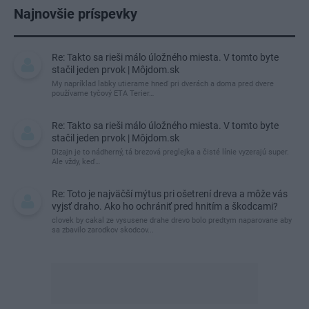
Najnovšie príspevky
Re: Takto sa rieši málo úložného miesta. V tomto byte
stačil jeden prvok | Môjdom.sk
My napríklad labky utierame hneď pri dverách a doma pred dvere
používame tyčový ETA Terier…
Re: Takto sa rieši málo úložného miesta. V tomto byte
stačil jeden prvok | Môjdom.sk
Dizajn je to nádherný, tá brezová preglejka a čisté línie vyzerajú super.
Ale vždy, keď…
Re: Toto je najväčší mýtus pri ošetrení dreva a môže vás
vyjsť draho. Ako ho ochrániť pred hnitím a škodcami?
clovek by cakal ze vysusene drahe drevo bolo predtym naparovane aby
sa zbavilo zarodkov skodcov...