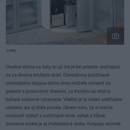
31890
Dnešné skrine na šaty, to už nie je len priestor skrývajúci
sa za dvoma krídlami dverí. Donedávna používané
samostatne stojace skrine dnes môžete vymeniť za
priestor s posuvnými dverami, za ktorými sa skrýva
bohaté vnútorné vybavenie. Všetko je tu nielen prehľadne
uložené, ale aj stále poruke. Okrem toho, že si máme
možnosť vybrať z rozličných šírok, výšok a hĺbok,
pomerne široká je aj materiálová škála. Korpusy skriniek