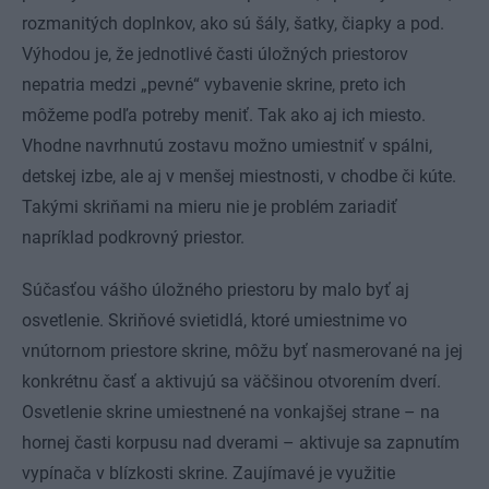
rozmanitých doplnkov, ako sú šály, šatky, čiapky a pod.
Výhodou je, že jednotlivé časti úložných priestorov
nepatria medzi „pevné“ vybavenie skrine, preto ich
môžeme podľa potreby meniť. Tak ako aj ich miesto.
Vhodne navrhnutú zostavu možno umiestniť v spálni,
detskej izbe, ale aj v menšej miestnosti, v chodbe či kúte.
Takými skriňami na mieru nie je problém zariadiť
napríklad podkrovný priestor.
Súčasťou vášho úložného priestoru by malo byť aj
osvetlenie. Skriňové svietidlá, ktoré umiestnime vo
vnútornom priestore skrine, môžu byť nasmerované na jej
konkrétnu časť a aktivujú sa väčšinou otvorením dverí.
Osvetlenie skrine umiestnené na vonkajšej strane – na
hornej časti korpusu nad dverami – aktivuje sa zapnutím
vypínača v blízkosti skrine. Zaujímavé je využitie