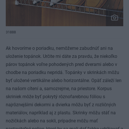
31888
Ak hovoríme o poriadku, nemôžeme zabudnúť ani na
uloženie topánok. Určite mi dáte za pravdu, že niekoľko
párov topánok voľne pohodených pred dverami alebo v
chodbe na poriadku nepridá. Topánky v skrinkách môžu
byť uložené vertikálne alebo horizontálne. Opäť záleží len
na našom cítení a, samozrejme, na priestore. Korpus
skriniek môže byť pokrytý rôznofarebnou fóliou s
najrôznejšími dekormi a dvierka môžu byť z rozličných
materiálov, napríklad aj z plastu. Skrinky môžu stáť na
nožičkách alebo na sokli, prípadne môžu mať
nastaviteľné police, ktoré by sa mali dať ľahko udržiavať a