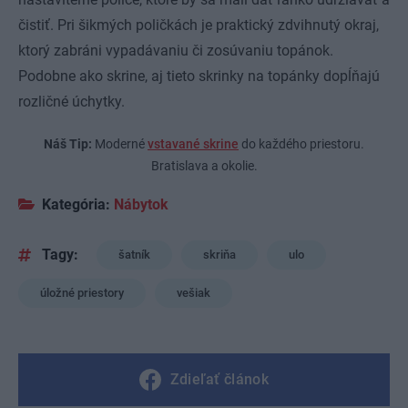
čistiť. Pri šikmých poličkách je praktický zdvihnutý okraj,
ktorý zabráni vypadávaniu či zosúvaniu topánok.
Podobne ako skrine, aj tieto skrinky na topánky dopĺňajú
rozličné úchytky.
Náš Tip:
Moderné
vstavané skrine
do každého priestoru.
Bratislava a okolie.
Kategória:
Nábytok
Tagy:
šatník
skriňa
ulo
úložné priestory
vešiak
Zdieľať článok