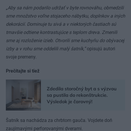
„Aby sa nám podarilo udržať v byte rovnováhu, obmedzili
sme množstvo voľne stojaceho nábytku, doplnkov a iných
dekorácií. Dominuje tu sivá a v niektorých častiach sú
tmavšie odtiene kontrastujúce s teplom dreva. Zmenili
sme aj rozloženie izieb. Otvorili sme kuchyňu do obývacej
izby a v rohu sme oddelili malý šatník,“
opisujú autori
svoje premeny.
Prečítajte si tiež
Zdedila storočný byt a s výzvou
sa pustila do rekonštrukcie.
Výsledok je čarovný!
Šatník sa nachádza za chrbtom gauča. Vojdete doň
zaujímavými perforovanými dverami.