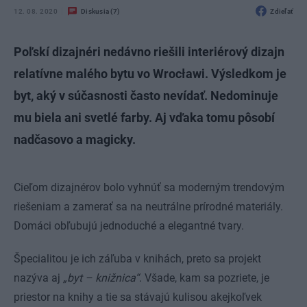
12. 08. 2020
Diskusia (7)
Zdieľať
Poľskí dizajnéri nedávno riešili interiérový dizajn
relatívne malého bytu vo Wrocławi. Výsledkom je
byt, aký v súčasnosti často nevídať. Nedominuje
mu biela ani svetlé farby. Aj vďaka tomu pôsobí
nadčasovo a magicky.
Cieľom dizajnérov bolo vyhnúť sa moderným trendovým
riešeniam a zamerať sa na neutrálne prírodné materiály.
Domáci obľubujú jednoduché a elegantné tvary.
Špecialitou je ich záľuba v knihách, preto sa projekt
nazýva aj
„byt – knižnica“
. Všade, kam sa pozriete, je
priestor na knihy a tie sa stávajú kulisou akejkoľvek