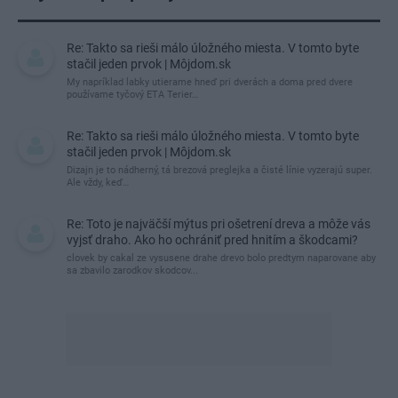
Re: Takto sa rieši málo úložného miesta. V tomto byte
stačil jeden prvok | Môjdom.sk
My napríklad labky utierame hneď pri dverách a doma pred dvere
používame tyčový ETA Terier…
Re: Takto sa rieši málo úložného miesta. V tomto byte
stačil jeden prvok | Môjdom.sk
Dizajn je to nádherný, tá brezová preglejka a čisté línie vyzerajú super.
Ale vždy, keď…
Re: Toto je najväčší mýtus pri ošetrení dreva a môže vás
vyjsť draho. Ako ho ochrániť pred hnitím a škodcami?
clovek by cakal ze vysusene drahe drevo bolo predtym naparovane aby
sa zbavilo zarodkov skodcov...