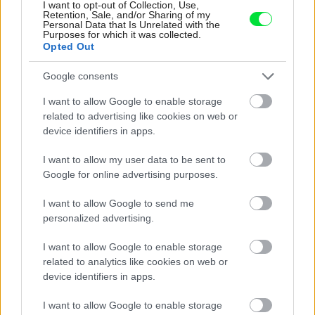
ktorom toho netreba veľa
I want to opt-out of Collection, Use,
Retention, Sale, and/or Sharing of my
Personal Data that Is Unrelated with the
Purposes for which it was collected.
Opted Out
Google consents
I want to allow Google to enable storage
related to advertising like cookies on web or
device identifiers in apps.
I want to allow my user data to be sent to
Google for online advertising purposes.
I want to allow Google to send me
personalized advertising.
Pridajte túto surovinu do prania, obliečky
I want to allow Google to enable storage
budú hladšie a pevnejšie. Starý trik z
related to analytics like cookies on web or
hotelov poznali už naše babičky
device identifiers in apps.
I want to allow Google to enable storage