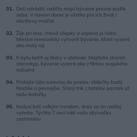
Deti odrástli, rodičia majú bývanie presne podľa
seba. V novom dome je všetko pre ich život i
návštevy vnúčat
Žije pri lese, chová sliepky a uspáva ju rieka.
Miestni remeselníci vytvorili bývanie, ktoré vyzerá
ako malý raj
K bytu ladili aj škáry v obklade. Majitelia zbúrali
stereotyp, bývanie vyzerá ako z filmov svojského
režiséra
Pridajte túto surovinu do prania, obliečky budú
hladšie a pevnejšie. Starý trik z hotelov poznali už
naše babičky
Kedysi boli veľkým trendom, dnes sa im radšej
vyhnite. Týchto 7 vecí robí vašu obývačku
zastaralou