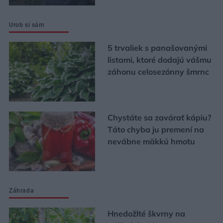
Urob si sám
5 trvaliek s panašovanými
listami, ktoré dodajú vášmu
záhonu celosezónny šmrnc
Chystáte sa zavárať kápiu?
Táto chyba ju premení na
nevábne mäkkú hmotu
Záhrada
Hnedožlté škvrny na