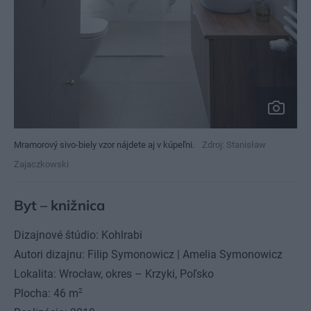
Mramorový sivo-biely vzor nájdete aj v kúpeľni.
Zdroj: Stanisław
Zajaczkowski
Byt – knižnica
Dizajnové štúdio: Kohlrabi
Autori dizajnu: Filip Symonowicz | Amelia Symonowicz
Lokalita: Wrocław, okres – Krzyki, Poľsko
2
Plocha: 46 m