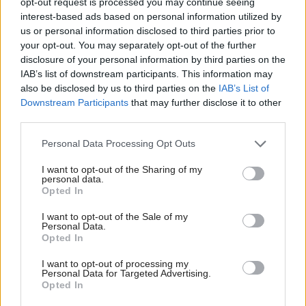
opt-out request is processed you may continue seeing
interest-based ads based on personal information utilized by
Pozrite si viac
us or personal information disclosed to third parties prior to
your opt-out. You may separately opt-out of the further
disclosure of your personal information by third parties on the
IAB’s list of downstream participants. This information may
also be disclosed by us to third parties on the
IAB’s List of
Downstream Participants
that may further disclose it to other
third parties.
Please note that this website/app uses one or more Google
Personal Data Processing Opt Outs
services and may gather and store information including but
not limited to your visit or usage behaviour. You may click to
I want to opt-out of the Sharing of my
personal data.
grant or deny consent to Google and its third-party tags to
Opted In
use your data for below specified purposes in below Google
consent section.
I want to opt-out of the Sale of my
Personal Data.
Opted In
I want to opt-out of processing my
Celý život na 21 metroch. Táto maringotka
Personal Data for Targeted Advertising.
ponúka únik do ticha prírody a život, v
Opted In