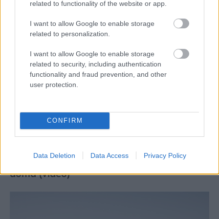
related to functionality of the website or app.
I want to allow Google to enable storage
related to personalization.
I want to allow Google to enable storage
related to security, including authentication
functionality and fraud prevention, and other
user protection.
CONFIRM
4 domáce triky, ako otvoriť fľašu vína aj
Data Deletion
Data Access
Privacy Policy
bez vývrtky. Stačí pár vecí, ktoré už máte
doma (video)