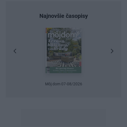
Najnovšie časopisy
6
Urob si sám 6/2026