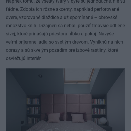
Napriek tomu, že všetky tvary v byte sú jednoduché, nie sú
fádne. Zdobia ich rôzne akcenty, napríklad perforované
dvere, vzorované dlaždice a už spomínané – obrovské
množstvo kníh. Dizajnéri sa nebáli použiť tmavšie odtiene
sivej, ktoré prinášajú priestoru hĺbku a pokoj. Navyše
veľmi príjemne ladia so svetlým drevom. Vyniknú na nich
obrazy a sú skvelým pozadím pre izbové rastliny, ktoré
osviežujú interiér.