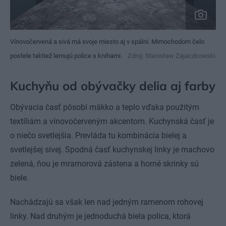
Vínovočervená a sivá má svoje miesto aj v spálni. Mimochodom čelo
postele taktiež lemujú police s knihami.
Zdroj: Stanisław Zajaczkowski
Kuchyňu od obývačky delia aj farby
Obývacia časť pôsobí mäkko a teplo vďaka použitým
textíliám a vínovočerveným akcentom. Kuchynská časť je
o niečo svetlejšia. Prevláda tu kombinácia bielej a
svetlejšej sivej. Spodná časť kuchynskej linky je machovo
zelená, ňou je mramorová zástena a horné skrinky sú
biele.
Nachádzajú sa však len nad jedným ramenom rohovej
linky. Nad druhým je jednoduchá biela polica, ktorá