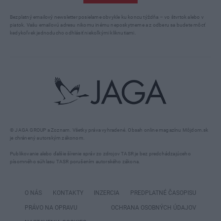
Bezplatný emailový newsletter posielame obvykle ku koncu týždňa – vo štvrtok alebo v
piatok. Vašu emailovú adresu nikomu inému neposkytneme a z odberu sa budete môcť
kedykoľvek jednoducho odhlásiť niekoľkými kliknutiami.
© JAGA GROUP a Zoznam. Všetky práva vyhradené. Obsah online magazínu Môjdom.sk
je chránený autorským zákonom.
Publikovanie alebo ďalšie šírenie správ zo zdrojov TASR je bez predchádzajúceho
písomného súhlasu TASR porušením autorského zákona.
O NÁS
KONTAKTY
INZERCIA
PREDPLATNÉ ČASOPISU
PRÁVO NA OPRAVU
OCHRANA OSOBNÝCH ÚDAJOV