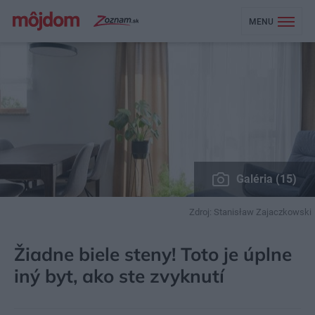
MENU
Galéria (15)
Zdroj: Stanisław Zajaczkowski
MÔJDOM
BÝVANIE
NAVRHOVANIE INTERIÉRU
Žiadne biele steny! Toto je úplne
iný byt, ako ste zvyknutí