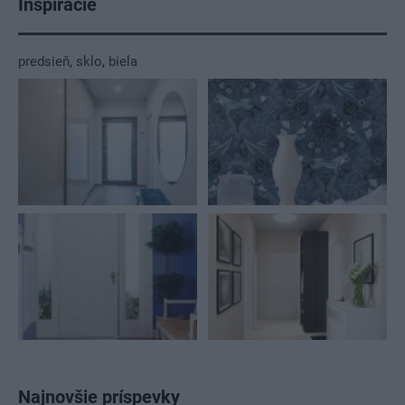
Inšpirácie
predsieň
,
sklo
,
biela
Najnovšie príspevky