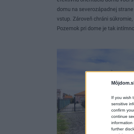
domu na severozápadnej strane p
vstup. Zároveň chráni súkromie, 
Pozemok pri dome je tak intím
Môjdom.s
If you wish 
sensitive in
confirm you
continue se
information 
further disc