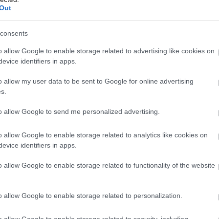
Out
voria ju dve izby, kúpeľňa, a rodičovská
kom. Z každej izby je možný priamy prístup
consents
Môj dom Špeciál 02/2026
Môj dom 06/2026
né okná.
o allow Google to enable storage related to advertising like cookies on
evice identifiers in apps.
o allow my user data to be sent to Google for online advertising
s.
to allow Google to send me personalized advertising.
o allow Google to enable storage related to analytics like cookies on
evice identifiers in apps.
o allow Google to enable storage related to functionality of the website
o allow Google to enable storage related to personalization.
o allow Google to enable storage related to security, including