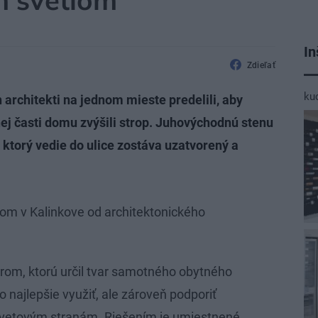
m svetlom
In
Zdieľať
ku
n architekti na jednom mieste predelili, aby
dnej časti domu zvýšili strop. Juhovýchodnú stenu
 ktorý vedie do ulice zostáva uzatvorený a
dom v Kalinkove od architektonického
rom, ktorú určil tvar samotného obytného
 najlepšie využiť, ale zároveň podporiť
 svetovým stranám. Riešením je umiestnené