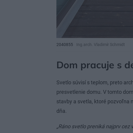
2040855
Ing.arch. Vladimír Schmidt
Dom pracuje s d
Svetlo súvisí s teplom, preto arc
presvetlenie domu. V tomto dom
stavby a svetla, ktoré pozvoľna 
dňa.
„Ráno svetlo preniká najprv cez 