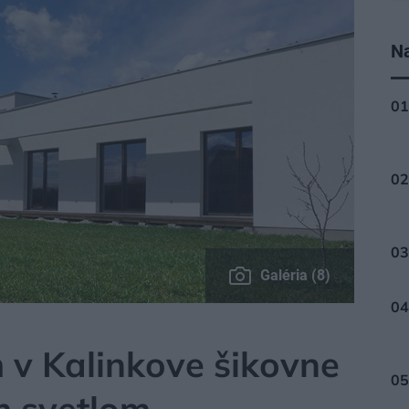
Na
Galéria (8)
 v Kalinkove šikovne