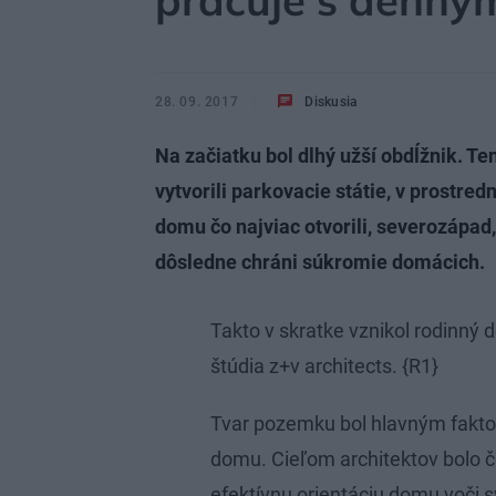
pracuje s denný
28. 09. 2017
Diskusia
Na začiatku bol dlhý užší obdĺžnik. Te
vytvorili parkovacie státie, v prostre
domu čo najviac otvorili, severozápad,
dôsledne chráni súkromie domácich.
Takto v skratke vznikol rodinný 
štúdia z+v architects. {R1}
Tvar pozemku bol hlavným fakto
domu. Cieľom architektov bolo čo
efektívnu orientáciu domu voči