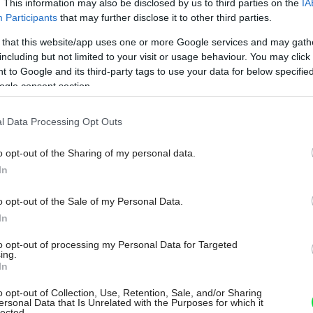
. This information may also be disclosed by us to third parties on the
IA
Participants
that may further disclose it to other third parties.
 that this website/app uses one or more Google services and may gath
including but not limited to your visit or usage behaviour. You may click 
 to Google and its third-party tags to use your data for below specifi
ogle consent section.
a domu?
l Data Processing Opt Outs
žiadavkám majiteľov domu. Zo zádveria
o opt-out of the Sharing of my personal data.
nosti a obývacej izby, ktorá je spojená s
In
 spoločenského priestoru. Veľkoplošné
o opt-out of the Sale of my Personal Data.
erajú hranice medzi interiérom a
In
ôžete cítiť ako v prírode.
to opt-out of processing my Personal Data for Targeted
ing.
féru vytvára výška stropu a jeho
In
e od steny oddelený sklobetónovým
o opt-out of Collection, Use, Retention, Sale, and/or Sharing
ersonal Data that Is Unrelated with the Purposes for which it
 šírke priestoru. Z kuchyne vojdete do
lected.