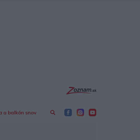
a a balkón snov