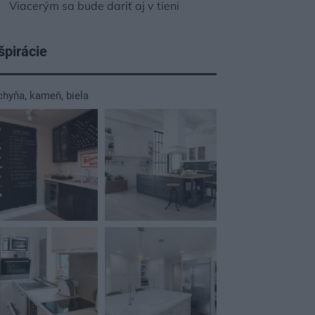
Viacerým sa bude dariť aj v tieni
špirácie
chyňa
,
kameň
,
biela