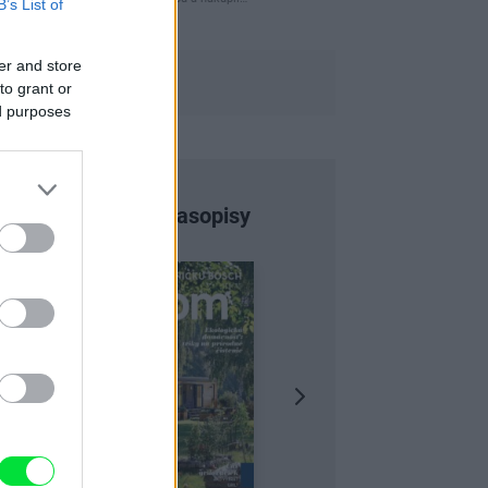
B’s List of
er and store
to grant or
ed purposes
Najnovšie časopisy