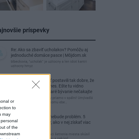
jnovšie príspevky
Re: Ako sa zbaviť ucholakov? Pomôžu aj
jednoduché domáce pasce | Môjdom.sk
blbeckovia, "ucholak" je uzitocny a len idiot kantri
uzitocny hmyz
Re: Vidiecku usadlosť postavili tak dobre, že
domáceho chráni i dnes. Ešte tu vidno
kamenné múry, no staré bývanie nečakajte
čakám kedy budú wc misy priamo v spálni! Umývadlá
sonal or
už sú štandardom! Tu niekomu ebe…
ection to
ou may
Re: Tesná spálňa už nebude problém. 5
 personal
praktických nápadov, ako v nej získať viac
out of the
úložného miesta
 downstream
Ja som pred časom v rámci šetrenia miesta skúsil
využiť priestor pod posteľou a nakúpil…