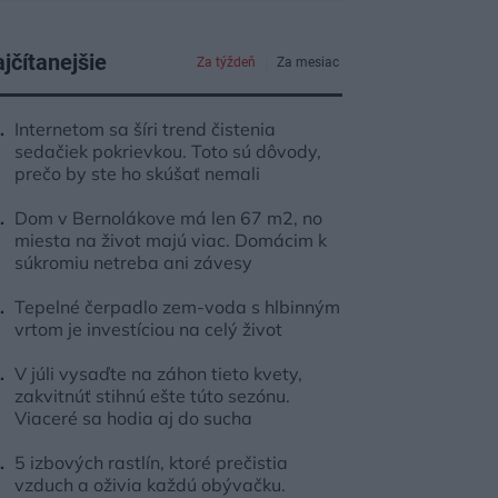
jčítanejšie
Za týždeň
Za mesiac
Internetom sa šíri trend čistenia
sedačiek pokrievkou. Toto sú dôvody,
prečo by ste ho skúšať nemali
Dom v Bernolákove má len 67 m2, no
miesta na život majú viac. Domácim k
súkromiu netreba ani závesy
Tepelné čerpadlo zem-voda s hlbinným
vrtom je investíciou na celý život
V júli vysaďte na záhon tieto kvety,
zakvitnúť stihnú ešte túto sezónu.
Viaceré sa hodia aj do sucha
5 izbových rastlín, ktoré prečistia
vzduch a oživia každú obývačku.