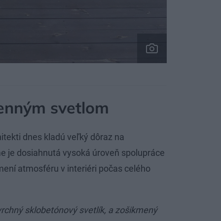
enným svetlom
hitekti dnes kladú veľký dôraz na
e je dosiahnutá vysoká úroveň spolupráce
mení atmosféru v interiéri počas celého
vrchný sklobetónový svetlík, a zošikmený