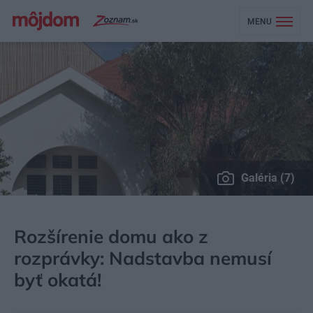
MENU
Galéria (7)
MÔJDOM
BÝVANIE
NÁVŠTEVA
Rozšírenie domu ako z
rozprávky: Nadstavba nemusí
byť okatá!