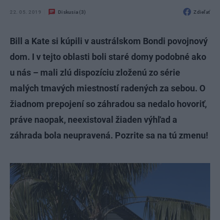
22. 05. 2019
Diskusia (3)
Zdieľať
Bill a Kate si kúpili v austrálskom Bondi povojnový
dom. I v tejto oblasti boli staré domy podobné ako
u nás – mali zlú dispozíciu zloženú zo série
malých tmavých miestností radených za sebou. O
žiadnom prepojení so záhradou sa nedalo hovoriť,
práve naopak, neexistoval žiaden výhľad a
záhrada bola neupravená. Pozrite sa na tú zmenu!