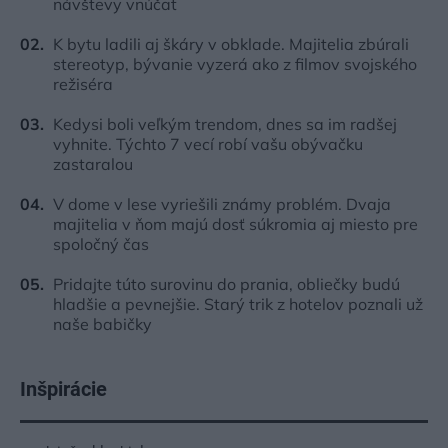
návštevy vnúčat
K bytu ladili aj škáry v obklade. Majitelia zbúrali
stereotyp, bývanie vyzerá ako z filmov svojského
režiséra
Kedysi boli veľkým trendom, dnes sa im radšej
vyhnite. Týchto 7 vecí robí vašu obývačku
zastaralou
V dome v lese vyriešili známy problém. Dvaja
majitelia v ňom majú dosť súkromia aj miesto pre
spoločný čas
Pridajte túto surovinu do prania, obliečky budú
hladšie a pevnejšie. Starý trik z hotelov poznali už
naše babičky
Inšpirácie