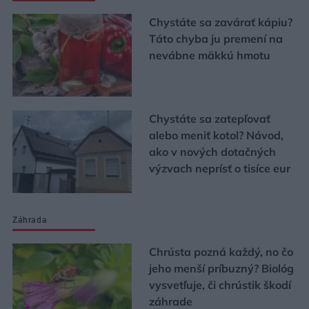
Chystáte sa zavárať kápiu?
Táto chyba ju premení na
nevábne mäkkú hmotu
Chystáte sa zatepľovať
alebo meniť kotol? Návod,
ako v nových dotačných
výzvach neprísť o tisíce eur
Záhrada
Chrústa pozná každý, no čo
jeho menší príbuzný? Biológ
vysvetľuje, či chrústik škodí
záhrade