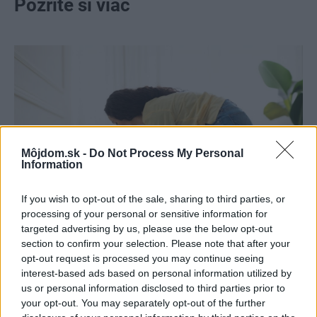
Pozrite si viac
Môjdom.sk -
Do Not Process My Personal
Information
If you wish to opt-out of the sale, sharing to third parties, or
processing of your personal or sensitive information for
targeted advertising by us, please use the below opt-out
section to confirm your selection. Please note that after your
Pridajte túto surovinu do prania, obliečky
opt-out request is processed you may continue seeing
budú hladšie a pevnejšie. Starý trik z
interest-based ads based on personal information utilized by
us or personal information disclosed to third parties prior to
hotelov poznali už naše babičky
your opt-out. You may separately opt-out of the further