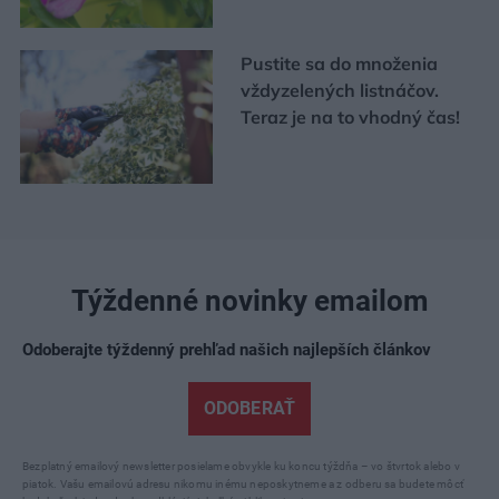
Pustite sa do množenia
vždyzelených listnáčov.
Teraz je na to vhodný čas!
Týždenné novinky emailom
Odoberajte týždenný prehľad našich najlepších článkov
ODOBERAŤ
Bezplatný emailový newsletter posielame obvykle ku koncu týždňa – vo štvrtok alebo v
piatok. Vašu emailovú adresu nikomu inému neposkytneme a z odberu sa budete môcť