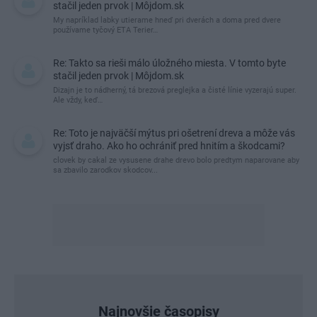
stačil jeden prvok | Môjdom.sk
My napríklad labky utierame hneď pri dverách a doma pred dvere
používame tyčový ETA Terier…
Re: Takto sa rieši málo úložného miesta. V tomto byte
stačil jeden prvok | Môjdom.sk
Dizajn je to nádherný, tá brezová preglejka a čisté línie vyzerajú super.
Ale vždy, keď…
Re: Toto je najväčší mýtus pri ošetrení dreva a môže vás
vyjsť draho. Ako ho ochrániť pred hnitím a škodcami?
clovek by cakal ze vysusene drahe drevo bolo predtym naparovane aby
sa zbavilo zarodkov skodcov...
Najnovšie časopisy