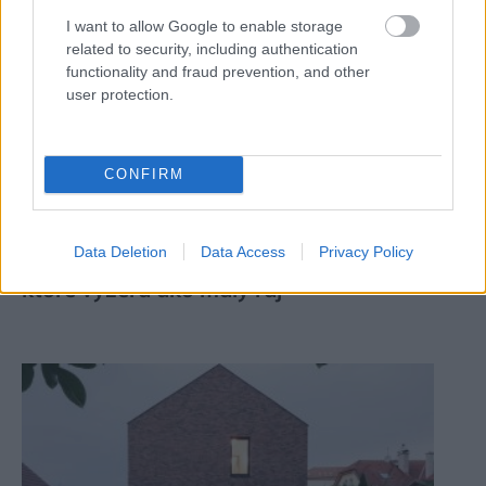
I want to allow Google to enable storage
related to security, including authentication
functionality and fraud prevention, and other
user protection.
CONFIRM
Žije pri lese, chová sliepky a uspáva ju
Data Deletion
Data Access
Privacy Policy
rieka. Miestni remeselníci vytvorili bývanie,
ktoré vyzerá ako malý raj