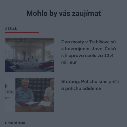
Mohlo by vás zaujímať
ASB.sk
Dva mosty v Trebišove sú
v havarijnom stave. Čaká
ich oprava spolu za 11,4
mil. eur
Strabag: Potichu sme prišli
a potichu odídeme
Urob si sám