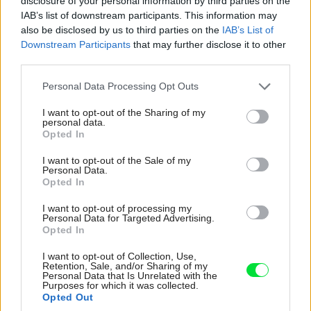
disclosure of your personal information by third parties on the
IAB’s list of downstream participants. This information may
also be disclosed by us to third parties on the
IAB’s List of
Downstream Participants
that may further disclose it to other
third parties.
Please note that this website/app uses one or more Google
Personal Data Processing Opt Outs
services and may gather and store information including but
not limited to your visit or usage behaviour. You may click to
I want to opt-out of the Sharing of my
personal data.
grant or deny consent to Google and its third-party tags to
Opted In
use your data for below specified purposes in below Google
consent section.
I want to opt-out of the Sale of my
Personal Data.
Opted In
I want to opt-out of processing my
Materiály rozhodujú viac, než si myslíte:
Personal Data for Targeted Advertising.
Takto dokážu ovplyvniť atmosféru aj dojem
Opted In
z bývania
I want to opt-out of Collection, Use,
Retention, Sale, and/or Sharing of my
Personal Data that Is Unrelated with the
Purposes for which it was collected.
Opted Out