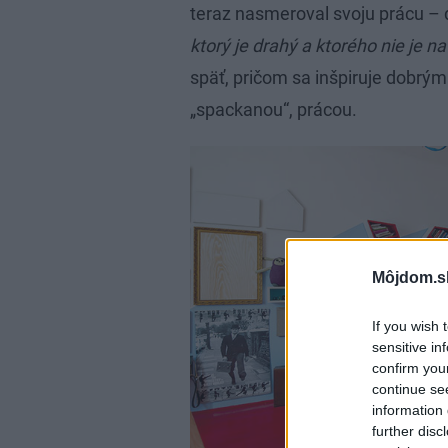
teraz nasmeroval svoju prácu –
ktorý je drahý a ktorého nie je n
späť, pričom sa inšpiruje dobrým
„spackanou“, prácou.
Môjdom.s
If you wish 
sensitive in
confirm you
continue se
information 
further disc