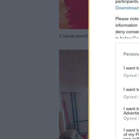
participants
Downstream 
Please note
information 
deny consent
Z tabule posteľ, z postele tabuľa. Stačí zdv
in below Go
Persona
I want t
Opted 
I want t
Opted 
I want 
Advertis
Opted 
I want t
of my P
was col