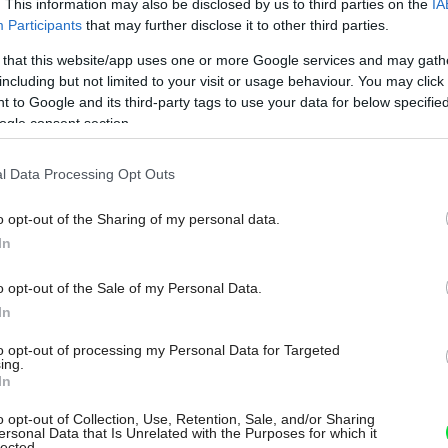
. This information may also be disclosed by us to third parties on the
IA
Participants
that may further disclose it to other third parties.
 that this website/app uses one or more Google services and may gath
including but not limited to your visit or usage behaviour. You may click 
 to Google and its third-party tags to use your data for below specifi
ihnúť alebo zložiť.
Jakub Kriš
ogle consent section.
l Data Processing Opt Outs
o opt-out of the Sharing of my personal data.
In
o opt-out of the Sale of my Personal Data.
In
to opt-out of processing my Personal Data for Targeted
ing.
In
o opt-out of Collection, Use, Retention, Sale, and/or Sharing
ersonal Data that Is Unrelated with the Purposes for which it
lected.