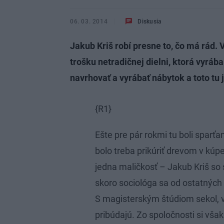
06. 03. 2014
Diskusia
Jakub Kriš robí presne to, čo má rád. 
trošku netradičnej dielni, ktorá vyráb
navrhovať a vyrábať nábytok a toto tu 
{R1}
Ešte pre pár rokmi tu boli sparť
bolo treba prikúriť drevom v kúpe
jedna maličkosť – Jakub Kriš so
skoro sociológa sa od ostatných ľ
S magisterským štúdiom sekol, vr
pribúdajú. Zo spoločnosti si vša