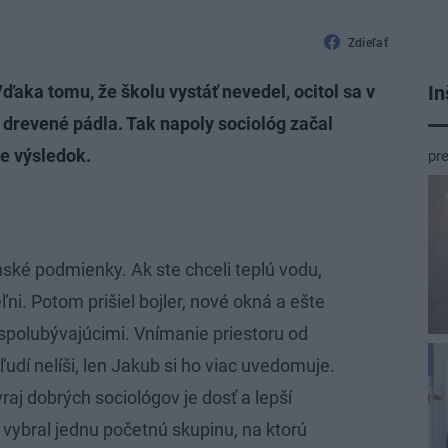
Zdieľať
In
Vďaka tomu, že školu vystáť nevedel, ocitol sa v
a drevené pádla. Tak napoly sociológ začal
je výsledok.
pr
anské podmienky. Ak ste chceli teplú vodu,
ľni. Potom prišiel bojler, nové okná a ešte
 spolubývajúcimi. Vnímanie priestoru od
udí nelíši, len Jakub si ho viac uvedomuje.
aj dobrých sociológov je dosť a lepší
k vybral jednu početnú skupinu, na ktorú