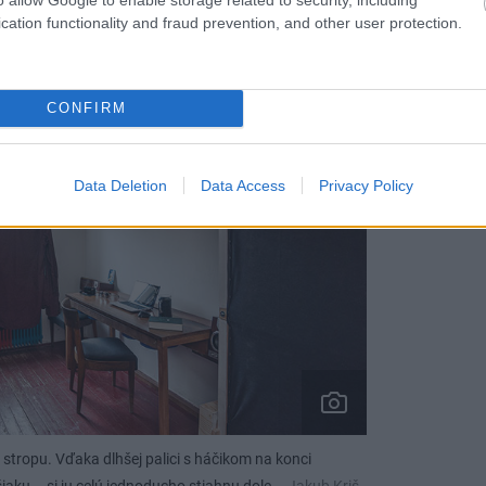
cation functionality and fraud prevention, and other user protection.
CONFIRM
Data Deletion
Data Access
Privacy Policy
 k stropu. Vďaka dlhšej palici s háčikom na konci