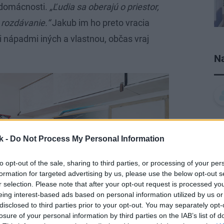
 domácnosti.
„Ľudia sa oberajú o priestor,
a rozdávanie.“
Jakub im ho preto vracia
i nápadmi iných a vlastnou, občas vraj
Na
k -
Do Not Process My Personal Information
to opt-out of the sale, sharing to third parties, or processing of your per
formation for targeted advertising by us, please use the below opt-out s
r selection. Please note that after your opt-out request is processed y
eing interest-based ads based on personal information utilized by us or
disclosed to third parties prior to your opt-out. You may separately opt-
losure of your personal information by third parties on the IAB’s list of