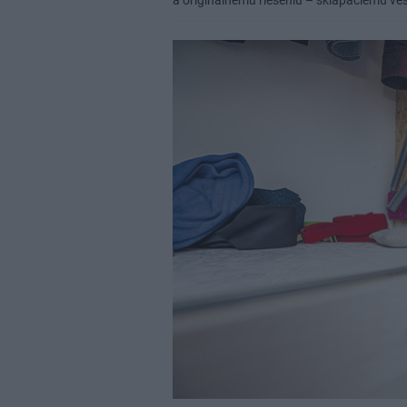
a originálnemu riešeniu – sklápaciemu veš