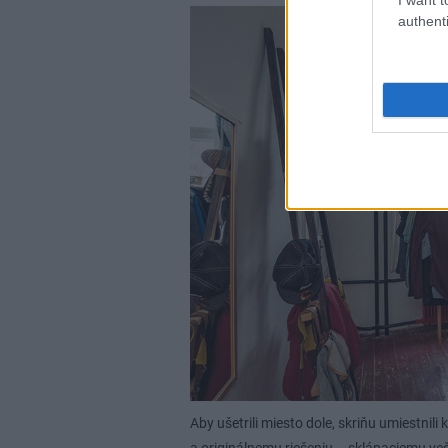
authenti
Aby ušetrili miesto dole, skriňu umiestnili