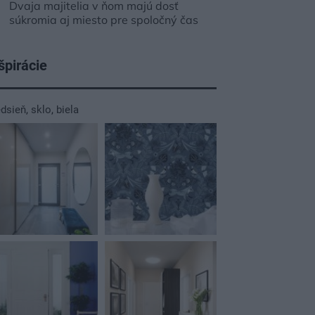
Dvaja majitelia v ňom majú dosť
súkromia aj miesto pre spoločný čas
špirácie
edsieň
,
sklo
,
biela