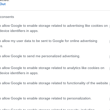
Out
consents
Môj dom Špeciál 02/2026
o allow Google to enable storage related to advertising like cookies on
evice identifiers in apps.
o allow my user data to be sent to Google for online advertising
koláčov
s.
to allow Google to send me personalized advertising.
o vraj ale závisí od podmienok a od toho, či
o allow Google to enable storage related to analytics like cookies on
služby. Novému sa ale podľa slov Jakuba
evice identifiers in apps.
oda.
„Potrebujete niečo nové, aby ste
o allow Google to enable storage related to functionality of the website
vážnosť. Ak by to bolo len o starom,
ch, čo je výhra iba vtedy, keď tam chodíte
o allow Google to enable storage related to personalization.
o allow Google to enable storage related to security, including