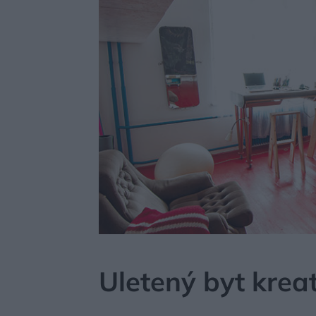
MÔJDOM
BÝVANIE
NÁVŠTEVA
Uletený byt kre