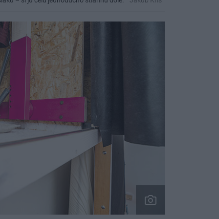
iaku – si ju celú jednoducho stiahnu dole.
Jakub Kriš