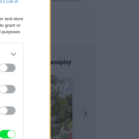
naparovane aby sa zbavilo zarodkov skodcov...
B’s List of
er and store
to grant or
ed purposes
Najnovšie časopisy