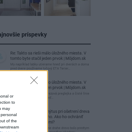
jnovšie príspevky
Re: Takto sa rieši málo úložného miesta. V
tomto byte stačil jeden prvok | Môjdom.sk
My napríklad labky utierame hneď pri dverách a doma
pred dvere používame tyčový ETA Terier…
Re: Takto sa rieši málo úložného miesta. V
tomto byte stačil jeden prvok | Môjdom.sk
Dizajn je to nádherný, tá brezová preglejka a čisté línie
sonal or
vyzerajú super. Ale vždy, keď…
ection to
ou may
Re: Toto je najväčší mýtus pri ošetrení dreva
 personal
a môže vás vyjsť draho. Ako ho ochrániť
out of the
pred hnitím a škodcami?
 downstream
clovek by cakal ze vysusene drahe drevo bolo predtym