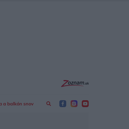
a a balkón snov