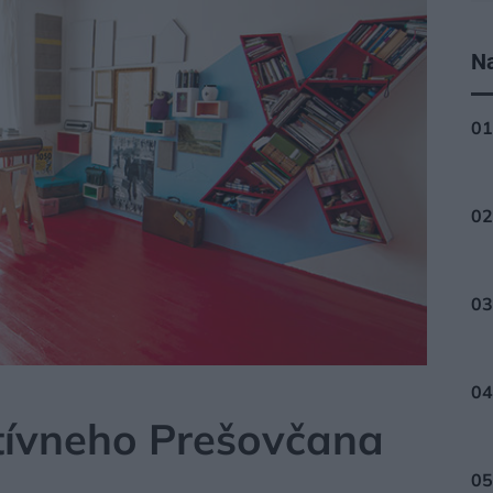
Na
atívneho Prešovčana