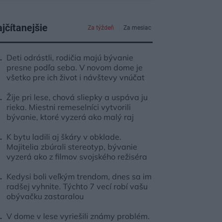
jčítanejšie
Za týždeň
Za mesiac
Deti odrástli, rodičia majú bývanie
presne podľa seba. V novom dome je
všetko pre ich život i návštevy vnúčat
Žije pri lese, chová sliepky a uspáva ju
rieka. Miestni remeselníci vytvorili
bývanie, ktoré vyzerá ako malý raj
K bytu ladili aj škáry v obklade.
Majitelia zbúrali stereotyp, bývanie
vyzerá ako z filmov svojského režiséra
Kedysi boli veľkým trendom, dnes sa im
radšej vyhnite. Týchto 7 vecí robí vašu
obývačku zastaralou
V dome v lese vyriešili známy problém.