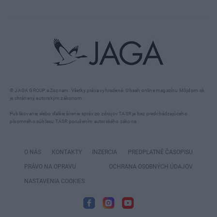
© JAGA GROUP a Zoznam. Všetky práva vyhradené. Obsah online magazínu Môjdom.sk
je chránený autorským zákonom.
Publikovanie alebo ďalšie šírenie správ zo zdrojov TASR je bez predchádzajúceho
písomného súhlasu TASR porušením autorského zákona.
O NÁS
KONTAKTY
INZERCIA
PREDPLATNÉ ČASOPISU
PRÁVO NA OPRAVU
OCHRANA OSOBNÝCH ÚDAJOV
NASTAVENIA COOKIES