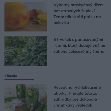
Výborný broskyňový džem
bez otravných šupiek?
Tento trik skráti prácu na
polovicu
5 trvaliek s panašovanými
listami, ktoré dodajú vášmu
záhonu celosezónny šmrnc
Záhrada
Recept na rýchlokvasené
uhorky: Pridajte toto zo
záhradky pre dokonale
chrumkavý výsledok