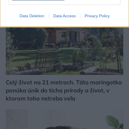
Data Deletion
Data Access
Privacy Policy
Celý život na 21 metroch. Táto maringotka
ponúka únik do ticha prírody a život, v
ktorom toho netreba veľa