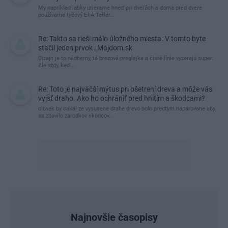
My napríklad labky utierame hneď pri dverách a doma pred dvere
používame tyčový ETA Terier…
Re: Takto sa rieši málo úložného miesta. V tomto byte
stačil jeden prvok | Môjdom.sk
Dizajn je to nádherný, tá brezová preglejka a čisté línie vyzerajú super.
Ale vždy, keď…
Re: Toto je najväčší mýtus pri ošetrení dreva a môže vás
vyjsť draho. Ako ho ochrániť pred hnitím a škodcami?
clovek by cakal ze vysusene drahe drevo bolo predtym naparovane aby
sa zbavilo zarodkov skodcov...
Najnovšie časopisy