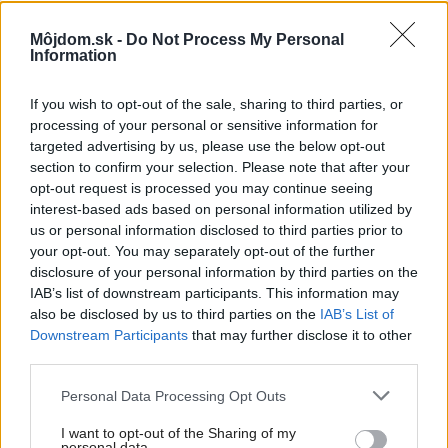
Môjdom.sk -
Do Not Process My Personal
Sabína Zavarská
Information
Foto:
Ricardo Loureiro
If you wish to opt-out of the sale, sharing to third parties, or
processing of your personal or sensitive information for
Kategória:
Návšteva
targeted advertising by us, please use the below opt-out
section to confirm your selection. Please note that after your
opt-out request is processed you may continue seeing
Tagy:
chalupy
historický dom
interest-based ads based on personal information utilized by
us or personal information disclosed to third parties prior to
malý byt
malý dom
prístavby domov
your opt-out. You may separately opt-out of the further
disclosure of your personal information by third parties on the
rekonštrukcia
IAB’s list of downstream participants. This information may
also be disclosed by us to third parties on the
IAB’s List of
Downstream Participants
that may further disclose it to other
third parties.
Zdieľať článok
Please note that this website/app uses one or more Google
Personal Data Processing Opt Outs
services and may gather and store information including but
not limited to your visit or usage behaviour. You may click to
I want to opt-out of the Sharing of my
personal data.