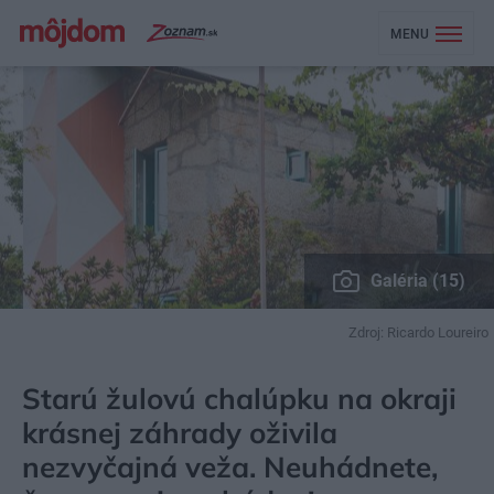
MENU
Galéria (15)
Zdroj: Ricardo Loureiro
MÔJDOM
BÝVANIE
NÁVŠTEVA
Starú žulovú chalúpku na okraji
krásnej záhrady oživila
nezvyčajná veža. Neuhádnete,