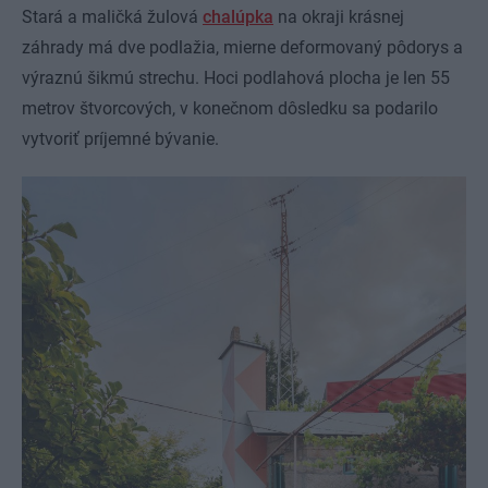
Stará a maličká žulová
chalúpka
na okraji krásnej
záhrady má dve podlažia, mierne deformovaný pôdorys a
výraznú šikmú strechu. Hoci podlahová plocha je len 55
metrov štvorcových, v konečnom dôsledku sa podarilo
vytvoriť príjemné bývanie.