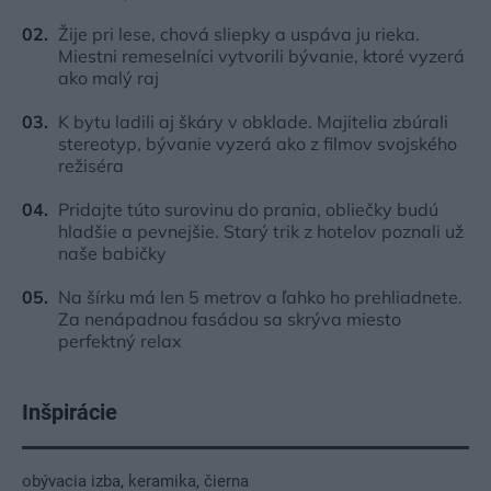
Žije pri lese, chová sliepky a uspáva ju rieka.
Miestni remeselníci vytvorili bývanie, ktoré vyzerá
ako malý raj
K bytu ladili aj škáry v obklade. Majitelia zbúrali
stereotyp, bývanie vyzerá ako z filmov svojského
režiséra
Pridajte túto surovinu do prania, obliečky budú
hladšie a pevnejšie. Starý trik z hotelov poznali už
naše babičky
Na šírku má len 5 metrov a ľahko ho prehliadnete.
Za nenápadnou fasádou sa skrýva miesto
perfektný relax
Inšpirácie
obývacia izba
,
keramika
,
čierna