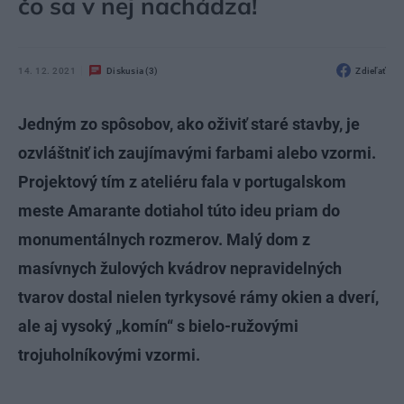
čo sa v nej nachádza!
14. 12. 2021
Diskusia (3)
Zdieľať
Jedným zo spôsobov, ako oživiť staré stavby, je
ozvláštniť ich zaujímavými farbami alebo vzormi.
Projektový tím z ateliéru fala v portugalskom
meste Amarante dotiahol túto ideu priam do
monumentálnych rozmerov. Malý dom z
masívnych žulových kvádrov nepravidelných
tvarov dostal nielen tyrkysové rámy okien a dverí,
ale aj vysoký „komín“ s bielo-ružovými
trojuholníkovými vzormi.