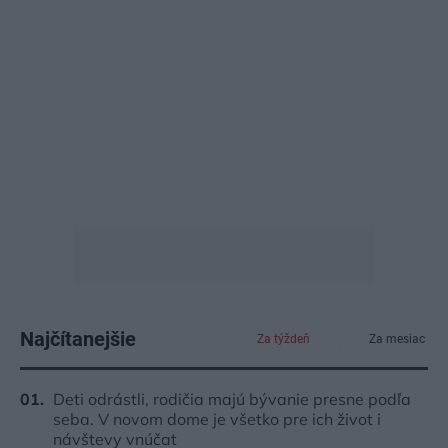
Najčítanejšie
Za týždeň
Za mesiac
Deti odrástli, rodičia majú bývanie presne podľa
seba. V novom dome je všetko pre ich život i
návštevy vnúčat