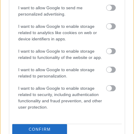
I want to allow Google to send me
personalized advertising.
I want to allow Google to enable storage
related to analytics like cookies on web or
device identifiers in apps.
I want to allow Google to enable storage
related to functionality of the website or app.
I want to allow Google to enable storage
related to personalization.
I want to allow Google to enable storage
related to security, including authentication
Ako vybrať dlažbu na záhrady: ktorý
functionality and fraud prevention, and other
materiál vydrží záťaž, ktorý môže kĺzať a
user protection.
pri čom rátať s častou údržbou?
CONFIRM