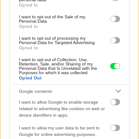
grant or deny consent to Google and its third-party tags to
Opted In
Pozrite si viac
use your data for below specified purposes in below Google
consent section.
I want to opt-out of the Sale of my
Personal Data.
Opted In
I want to opt-out of processing my
Personal Data for Targeted Advertising.
Opted In
I want to opt-out of Collection, Use,
Retention, Sale, and/or Sharing of my
Personal Data that Is Unrelated with the
Purposes for which it was collected.
Opted Out
Google consents
I want to allow Google to enable storage
related to advertising like cookies on web or
device identifiers in apps.
4 domáce triky, ako otvoriť fľašu vína aj
bez vývrtky. Stačí pár vecí, ktoré už máte
I want to allow my user data to be sent to
doma (video)
Google for online advertising purposes.