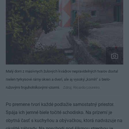
Malý dom z masívnych žulových kvádrov nepravidelných tvarov dostal
nielen tyrkysové rámy okien a dverí, ale aj vysoký „komín“ s bielo-
ružovými trojuholníkovými vzormi.
Zdroj: Ricardo Loureiro
Po premene tvorí každé podlažie samostatný priestor.
Spája ich jemné biele točité schodisko. Na prízemí je
obytná časť s kuchyňou a obývačkou, ktorá nadväzuje na
okolité záhrady. Na poschodí pod šikmou strechou je