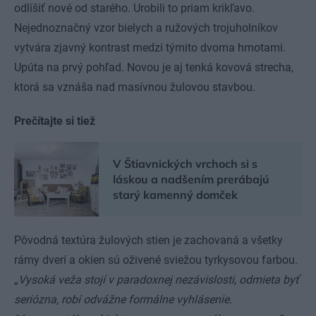
odlíšiť nové od starého. Urobili to priam krikľavo.
Nejednoznačný vzor bielych a ružových trojuholníkov
vytvára zjavný kontrast medzi týmito dvoma hmotami.
Upúta na prvý pohľad. Novou je aj tenká kovová strecha,
ktorá sa vznáša nad masívnou žulovou stavbou.
Prečítajte si tiež
V Štiavnických vrchoch si s
láskou a nadšením prerábajú
starý kamenný domček
Pôvodná textúra žulových stien je zachovaná a všetky
rámy dverí a okien sú oživené sviežou tyrkysovou farbou.
„Vysoká veža stojí v paradoxnej nezávislosti, odmieta byť
seriózna, robí odvážne formálne vyhlásenie.