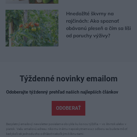
Hnedožlté škvrny na
rajčinách: Ako spoznať
obávanú pleseň a čím sa líši
od poruchy výživy?
Týždenné novinky emailom
Odoberajte týždenný prehľad našich najlepších článkov
ODOBERAŤ
Bezplatný emailový newsletter posielame obvykle ku koncu týždňa – vo štvrtok alebo v
piatok. Vašu emailovú adresu nikomu inému neposkytneme a z odberu sa budete môcť
kedykoľvek jednoducho odhlásiť niekoľkými kliknutiami.