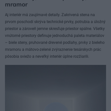
mramor
Aj interiér má zaujímavé detaily. Zakrivená stena na
prvom poschodí skrýva technické prvky, potrubia a úložný
priestor a zároveň jemne skresľuje priestor spálne. Všetky
vnútorné priestory definuje jednoduchá paleta materiálov
– biele steny, pruhované drevené podlahy, prvky z bieleho
mramoru a mätovo-zelené zvýraznenie tesárskych prác
pôsobia sviežo a neveľký interiér úplne rozžiarili.