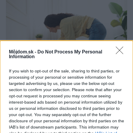
Môjdom.sk -
Do Not Process My Personal
Information
If you wish to opt-out of the sale, sharing to third parties, or
processing of your personal or sensitive information for
Pridajte túto surovinu do prania, obliečky
targeted advertising by us, please use the below opt-out
section to confirm your selection. Please note that after your
budú hladšie a pevnejšie. Starý trik z
opt-out request is processed you may continue seeing
hotelov poznali už naše babičky
interest-based ads based on personal information utilized by
us or personal information disclosed to third parties prior to
your opt-out. You may separately opt-out of the further
disclosure of your personal information by third parties on the
IAB’s list of downstream participants. This information may