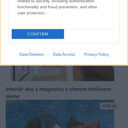
related to security, including authentication
Industriálny interiér s nápadom
functionality and fraud prevention, and other
user protection.
Dom z tehly
CONFIRM
Data Deletion
Data Access
Privacy Policy
Interiér ako z magazínu v starom tehlovom
dome
ASB.sk