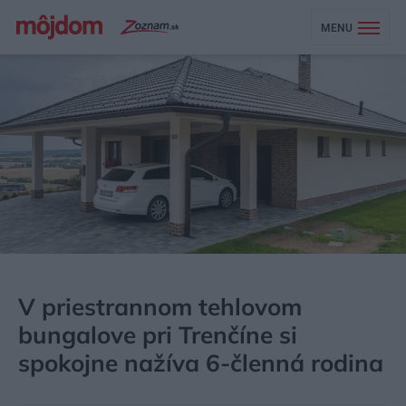
MENU
MÔJDOM
BÝVANIE
NÁVŠTEVA
V priestrannom tehlovom
bungalove pri Trenčíne si
spokojne nažíva 6-členná rodina