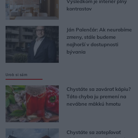
Výsledkom je interiér plný
kontrastov
Ján Palenčár: Ak neurobíme
zmeny, stále budeme
najhorší v dostupnosti
bývania
Urob si sám
Chystáte sa zavárať kápiu?
Táto chyba ju premení na
nevábne mäkkú hmotu
Chystáte sa zatepľovať