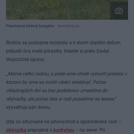
Priestranný tehlový bungalov
domztehly.sk
Rodina sa postupne rozrástla a k dvom starším deťom
pribudli dva malé prírastky. Interiér si preto žiadal
dispozičné úpravy.
„Máme veľkú rodinu, a preto sme chceli vytvoriť priestor, v
ktorom by sme sa mohli všetci stretávať. Počas
chladnejších dní sa bez problémov zmestíme do
obývačky, ale počas leta si radi posedíme na terase,“
vysvetľuje pán domu.
Izby sú situované na juhovýchod a spoločenská časť –
obývačka
prepojená s
kuchyňou
– na sever. Pri