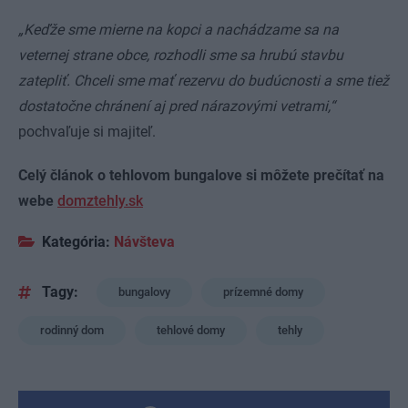
„Keďže sme mierne na kopci a nachádzame sa na
veternej strane obce, rozhodli sme sa hrubú stavbu
zatepliť. Chceli sme mať rezervu do budúcnosti a sme tiež
dostatočne chránení aj pred nárazovými vetrami,“
pochvaľuje si majiteľ.
Celý článok o tehlovom bungalove si môžete prečítať na
webe
domztehly.sk
Kategória:
Návšteva
Tagy:
bungalovy
prízemné domy
rodinný dom
tehlové domy
tehly