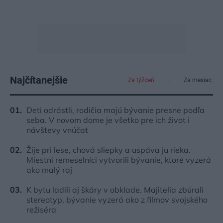
Najčítanejšie
Za týždeň
Za mesiac
Deti odrástli, rodičia majú bývanie presne podľa
seba. V novom dome je všetko pre ich život i
návštevy vnúčat
Žije pri lese, chová sliepky a uspáva ju rieka.
Miestni remeselníci vytvorili bývanie, ktoré vyzerá
ako malý raj
K bytu ladili aj škáry v obklade. Majitelia zbúrali
stereotyp, bývanie vyzerá ako z filmov svojského
režiséra