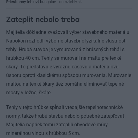
Priestranný tehlový bungalov
domztehly.sk
Zatepliť nebolo treba
Majitelia dôkladne zvažovali výber stavebného materiálu.
Napokon rozhodli výborné stavebnofyzikálne vlastnosti
tehly. Hrubá stavba je vymurovaná z brúsených tehál s
hrúbkou 40 cm. Tehly sa murovali na maltu pre tenké
škáry. To predstavuje výraznú časovú a materiálovú
úsporu oproti klasickému spôsobu murovania. Murovanie
maltou na tenké škáry tiež pomáha eliminovať tepelné
mosty v ložnej škáre.
Tehly v tejto hrúbke spĺňali vtedajšie tepelnotechnické
normy, takže hrubú stavbu nebolo potrebné zatepľovať.
Majitelia napriek tomu zateplili obvodové múry
minerálnou vlnou s hrúbkou 5 cm.