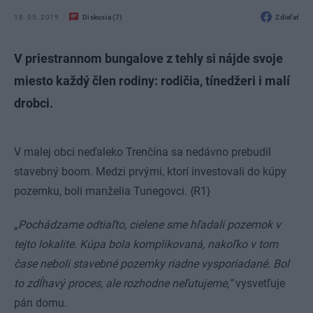
18. 05. 2019
Diskusia (7)
Zdieľať
V priestrannom bungalove z tehly si nájde svoje
miesto každý člen rodiny: rodičia, tínedžeri i malí
drobci.
V malej obci neďaleko Trenčína sa nedávno prebudil
stavebný boom. Medzi prvými, ktorí investovali do kúpy
pozemku, boli manželia Tunegovci. {R1}
„Pochádzame odtiaľto, cielene sme hľadali pozemok v
tejto lokalite. Kúpa bola komplikovaná, nakoľko v tom
čase neboli stavebné pozemky riadne vysporiadané. Bol
to zdĺhavý proces, ale rozhodne neľutujeme,“
vysvetľuje
pán domu.