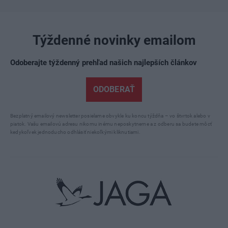
Týždenné novinky emailom
Odoberajte týždenný prehľad našich najlepších článkov
ODOBERAŤ
Bezplatný emailový newsletter posielame obvykle ku koncu týždňa – vo štvrtok alebo v
piatok. Vašu emailovú adresu nikomu inému neposkytneme a z odberu sa budete môcť
kedykoľvek jednoducho odhlásiť niekoľkými kliknutiami.