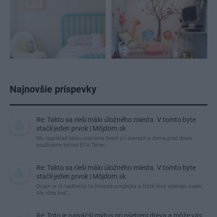
Najnovšie príspevky
Re: Takto sa rieši málo úložného miesta. V tomto byte
stačil jeden prvok | Môjdom.sk
My napríklad labky utierame hneď pri dverách a doma pred dvere
používame tyčový ETA Terier…
Re: Takto sa rieši málo úložného miesta. V tomto byte
stačil jeden prvok | Môjdom.sk
Dizajn je to nádherný, tá brezová preglejka a čisté línie vyzerajú super.
Ale vždy, keď…
Re: Toto je najväčší mýtus pri ošetrení dreva a môže vás