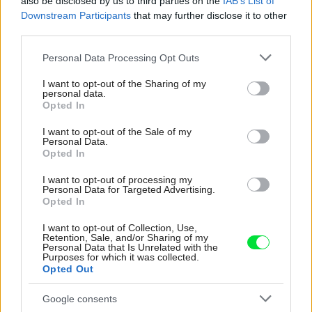
also be disclosed by us to third parties on the
IAB’s List of
Downstream Participants
that may further disclose it to other
third parties.
Please note that this website/app uses one or more Google
Personal Data Processing Opt Outs
services and may gather and store information including but
not limited to your visit or usage behaviour. You may click to
I want to opt-out of the Sharing of my
personal data.
grant or deny consent to Google and its third-party tags to
Opted In
use your data for below specified purposes in below Google
consent section.
I want to opt-out of the Sale of my
Personal Data.
Opted In
Vzdušný a presvetlený dom presne podľa
I want to opt-out of processing my
predstáv mladej rodiny
Personal Data for Targeted Advertising.
Opted In
I want to opt-out of Collection, Use,
Dom z tehly
Retention, Sale, and/or Sharing of my
Personal Data that Is Unrelated with the
Purposes for which it was collected.
Opted Out
Google consents