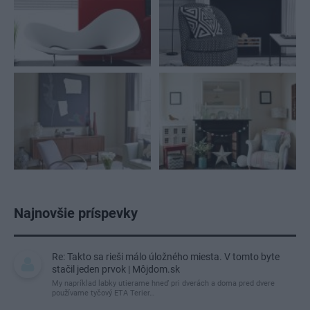
Najnovšie príspevky
Re: Takto sa rieši málo úložného miesta. V tomto byte
stačil jeden prvok | Môjdom.sk
My napríklad labky utierame hneď pri dverách a doma pred dvere
používame tyčový ETA Terier…