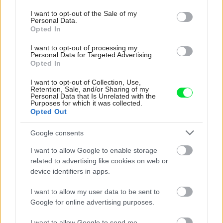
use your data for below specified purposes in below Google
consent section.
I want to opt-out of the Sale of my
Personal Data.
Opted In
I want to opt-out of processing my
Personal Data for Targeted Advertising.
Opted In
I want to opt-out of Collection, Use,
Retention, Sale, and/or Sharing of my
Personal Data that Is Unrelated with the
Purposes for which it was collected.
Opted Out
Google consents
Pridajte túto surovinu do prania, obliečky
I want to allow Google to enable storage
budú hladšie a pevnejšie. Starý trik z
related to advertising like cookies on web or
device identifiers in apps.
hotelov poznali už naše babičky
I want to allow my user data to be sent to
Google for online advertising purposes.
I want to allow Google to send me