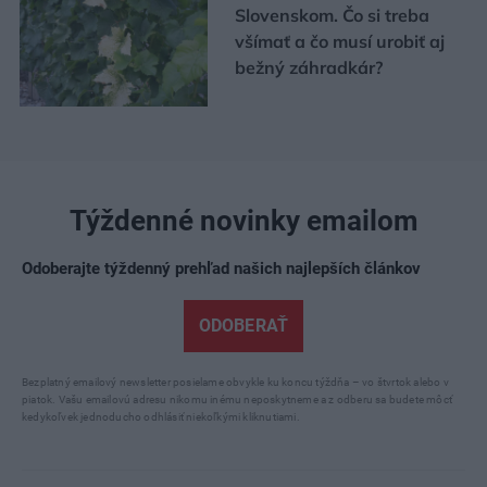
Slovenskom. Čo si treba
všímať a čo musí urobiť aj
bežný záhradkár?
Týždenné novinky emailom
Odoberajte týždenný prehľad našich najlepších článkov
ODOBERAŤ
Bezplatný emailový newsletter posielame obvykle ku koncu týždňa – vo štvrtok alebo v
piatok. Vašu emailovú adresu nikomu inému neposkytneme a z odberu sa budete môcť
kedykoľvek jednoducho odhlásiť niekoľkými kliknutiami.