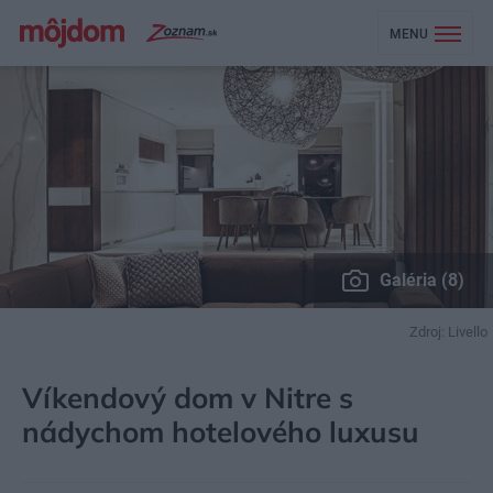
MENU
Galéria (8)
Zdroj: Livello
MÔJDOM
BÝVANIE
NÁVŠTEVA
Víkendový dom v Nitre s
nádychom hotelového luxusu