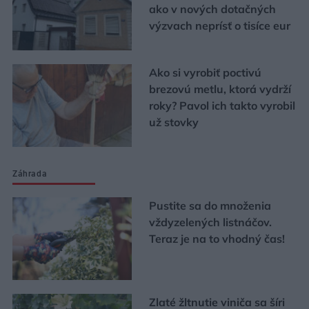
ako v nových dotačných
výzvach neprísť o tisíce eur
Ako si vyrobiť poctivú
brezovú metlu, ktorá vydrží
roky? Pavol ich takto vyrobil
už stovky
Záhrada
Pustite sa do množenia
vždyzelených listnáčov.
Teraz je na to vhodný čas!
Zlaté žltnutie viniča sa šíri