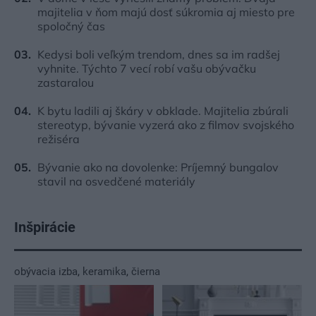
majitelia v ňom majú dosť súkromia aj miesto pre
spoločný čas
Kedysi boli veľkým trendom, dnes sa im radšej
vyhnite. Týchto 7 vecí robí vašu obývačku
zastaralou
K bytu ladili aj škáry v obklade. Majitelia zbúrali
stereotyp, bývanie vyzerá ako z filmov svojského
režiséra
Bývanie ako na dovolenke: Príjemný bungalov
stavil na osvedčené materiály
Inšpirácie
obývacia izba
,
keramika
,
čierna