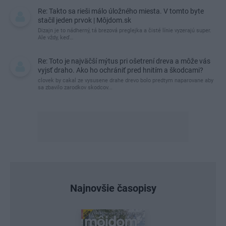
Re: Takto sa rieši málo úložného miesta. V tomto byte
stačil jeden prvok | Môjdom.sk
Dizajn je to nádherný, tá brezová preglejka a čisté línie vyzerajú super.
Ale vždy, keď…
Re: Toto je najväčší mýtus pri ošetrení dreva a môže vás
vyjsť draho. Ako ho ochrániť pred hnitím a škodcami?
clovek by cakal ze vysusene drahe drevo bolo predtym naparovane aby
sa zbavilo zarodkov skodcov...
Najnovšie časopisy