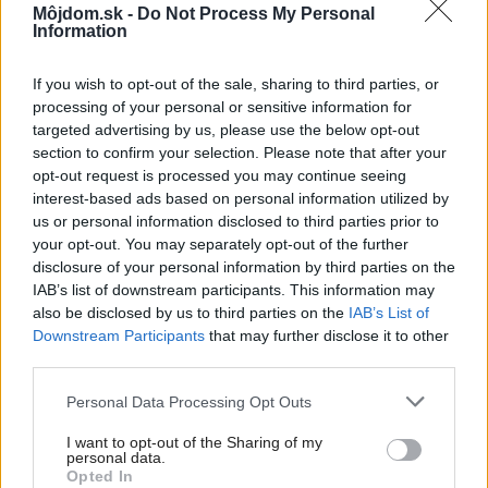
Môjdom.sk -
Do Not Process My Personal
Foto: Livello
Information
Zdroj: časopis Môj dom
If you wish to opt-out of the sale, sharing to third parties, or
Kategória:
Návšteva
processing of your personal or sensitive information for
targeted advertising by us, please use the below opt-out
section to confirm your selection. Please note that after your
Tagy:
glamour
rekonštrukcia interiéru
opt-out request is processed you may continue seeing
interest-based ads based on personal information utilized by
víkendový dom
us or personal information disclosed to third parties prior to
your opt-out. You may separately opt-out of the further
disclosure of your personal information by third parties on the
IAB’s list of downstream participants. This information may
also be disclosed by us to third parties on the
IAB’s List of
Zdieľať článok
Downstream Participants
that may further disclose it to other
third parties.
Please note that this website/app uses one or more Google
Personal Data Processing Opt Outs
Pozrite si viac
services and may gather and store information including but
not limited to your visit or usage behaviour. You may click to
I want to opt-out of the Sharing of my
personal data.
grant or deny consent to Google and its third-party tags to
Opted In