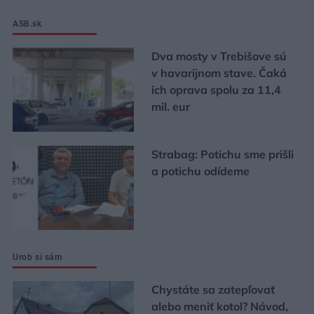
ASB.sk
Dva mosty v Trebišove sú
v havarijnom stave. Čaká
ich oprava spolu za 11,4
mil. eur
Strabag: Potichu sme prišli
a potichu odídeme
Urob si sám
Chystáte sa zatepľovať
alebo meniť kotol? Návod,