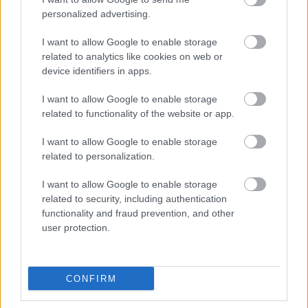
personalized advertising.
I want to allow Google to enable storage
related to analytics like cookies on web or
device identifiers in apps.
I want to allow Google to enable storage
related to functionality of the website or app.
I want to allow Google to enable storage
related to personalization.
Deti už odrástli, tak si rodičia vytvorili dom
podľa seba. Majú perfektné bývanie pre
I want to allow Google to enable storage
related to security, including authentication
svoj život i pre vnúčatá
functionality and fraud prevention, and other
user protection.
CONFIRM