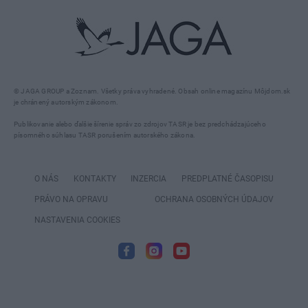
© JAGA GROUP a Zoznam. Všetky práva vyhradené. Obsah online magazínu Môjdom.sk
je chránený autorským zákonom.
Publikovanie alebo ďalšie šírenie správ zo zdrojov TASR je bez predchádzajúceho
písomného súhlasu TASR porušením autorského zákona.
O NÁS
KONTAKTY
INZERCIA
PREDPLATNÉ ČASOPISU
PRÁVO NA OPRAVU
OCHRANA OSOBNÝCH ÚDAJOV
NASTAVENIA COOKIES