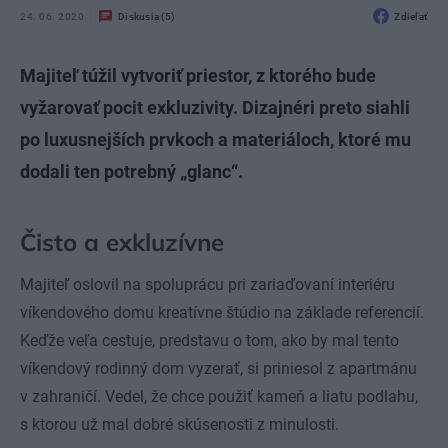
24. 06. 2020
Diskusia (5)
Zdieľať
Majiteľ túžil vytvoriť priestor, z ktorého bude
vyžarovať pocit exkluzivity. Dizajnéri preto siahli
po luxusnejších prvkoch a materiáloch, ktoré mu
dodali ten potrebný „glanc“.
Čisto a exkluzívne
Majiteľ oslovil na spoluprácu pri zariaďovaní interiéru
víkendového domu kreatívne štúdio na základe referencií.
Keďže veľa cestuje, predstavu o tom, ako by mal tento
víkendový rodinný dom vyzerať, si priniesol z apartmánu
v zahraničí. Vedel, že chce použiť kameň a liatu podlahu,
s ktorou už mal dobré skúsenosti z minulosti.