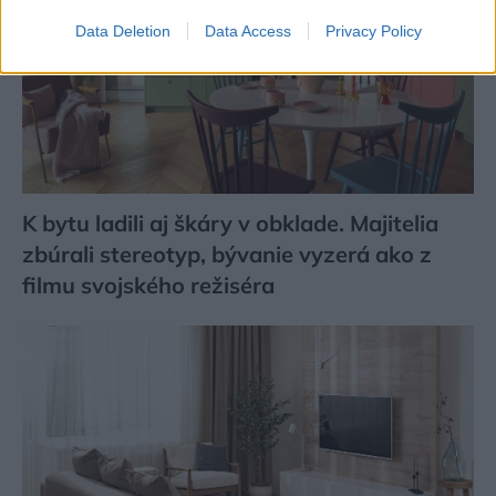
Data Deletion
Data Access
Privacy Policy
K bytu ladili aj škáry v obklade. Majitelia
zbúrali stereotyp, bývanie vyzerá ako z
filmu svojského režiséra