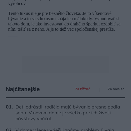
Najčítanejšie
Za týždeň
Za mesiac
Deti odrástli, rodičia majú bývanie presne podľa
seba. V novom dome je všetko pre ich život i
návštevy vnúčat
V dome v lese vyriešili známy problém. Dvaja