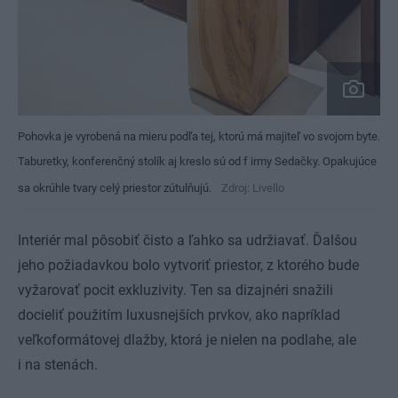
Pohovka je vyrobená na mieru podľa tej, ktorú má majiteľ vo svojom byte.
Taburetky, konferenčný stolík aj kreslo sú od f irmy Sedačky. Opakujúce
sa okrúhle tvary celý priestor zútulňujú.
Zdroj: Livello
Interiér mal pôsobiť čisto a ľahko sa udržiavať. Ďalšou
jeho požiadavkou bolo vytvoriť priestor, z ktorého bude
vyžarovať pocit exkluzivity. Ten sa dizajnéri snažili
docieliť použitím luxusnejších prvkov, ako napríklad
veľkoformátovej dlažby, ktorá je nielen na podlahe, ale
i na stenách.