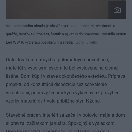
Vstupná chodba obsahuje skryté dvere do technickej miestnosti a
garáže, hosťovskú toaletu, šatník a aj vstup do pracovne. Svietidlá Vision
Led WW tu vytvárajú pôsobivú hru svetla.
Zdroj: Livello
Ďalej trval na matných a polomatných povrchoch,
materiál s vysokým leskom tu bol vyslovene na čiernej
listine. Dom kúpil v stave dokončeného exteriéru. Príprava
projektu od konzultácií dispozície cez schválenie
vizualizácií, prípravy technických výkresov až po výber
vzorky materiálov trvala približne štyri týždne.
Stavebné práce v interiéri sa začali v polovici mája a dom
si prevzal začiatkom januára. Spokojný s výsledkom.
Dom mu poskytuje presne to, čo od neho očakával.